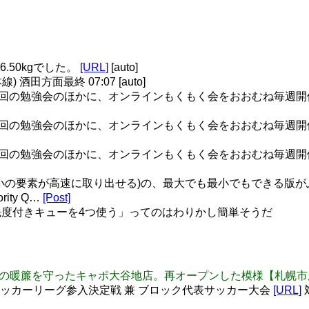
6.50kgでした。
[URL]
[auto]
酒田方面最終 07:07 [auto]
年数回の勉強会のほかに、オンラインもくもく会をおおむね毎週開催して
年数回の勉強会のほかに、オンラインもくもく会をおおむね毎週開催して
年数回の勉強会のほかに、オンラインもくもく会をおおむね毎週開催して
小の要素が高速に取り出せる)の、最大でも最小でもできる版が
ity Q…
[Post]
度付きキューを4つ使う」ってのはわりかし簡単そうだ
u: 「玄咲」の暖簾を守ったキャポ大谷地店。再オープンした模様【札幌
子サッカーリーグ参入決定戦 兼 ブロック代表サッカー大会
[URL]