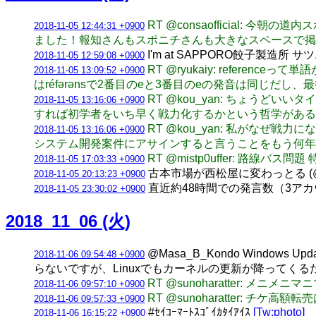
RT @consaofficial
2018-11-05 12:44:31 +0900
ました！報知さんもスポニチさんも大きなスペースで
I'm at SAPPORO餃子製造所 サツ
2018-11-05 12:59:08 +0900
RT @ryukaiy: refere
2018-11-05 13:09:52 +0900
はréfərənsで2番目のeと3番目のeの発音は同じだし
RT @kou_yan: ちょう
2018-11-05 13:16:06 +0900
すれば初学者をいち早く戦力化するかという哲学があるの
RT @kou_yan: 私がな
2018-11-05 13:16:06 +0900
システム開発案件にアサインすると言うことをもう何年
RT @mistp0uffer: 路線バス
2018-11-05 17:03:33 +0900
古本市場が西松屋に変わっとる (@ ザ
2018-11-05 20:13:23 +0900
直近約48時間での発言数（3アカウント合計
2018-11-05 23:30:02 +0900
2018_11_06 (火)
@Masa_B_Kondo Win
2018-11-06 09:54:48 +0900
らないですが、Linuxでもカーネルの更新が降ってく
RT @sunoharatter:
2018-11-06 09:57:10 +0900
RT @sunoharatter: 
2018-11-06 09:57:33 +0900
#ｾｲｺｰﾏｰﾄｽｺﾞｲｶﾀｲｱｲｽ
[Tw:photo]
2018-11-06 16:15:22 +0900