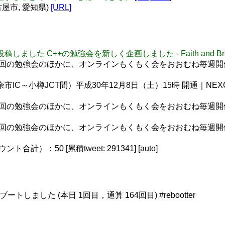
古屋市, 愛知県)
[URL]
に投稿しました C++の勉強会を新しく企画しました - Faith and Br
年数回の勉強会のほかに、オンラインもくもく会をおおむね毎週開催して
市IC～小樽JCT間）平成30年12月8日（土）15時 開通｜NEX
年数回の勉強会のほかに、オンラインもくもく会をおおむね毎週開催して
年数回の勉強会のほかに、オンラインもくもく会をおおむね毎週開催して
）：50 [累積tweet: 291341] [auto]
たリブートしました (本日 1回目，通算 164回目) #rebootter