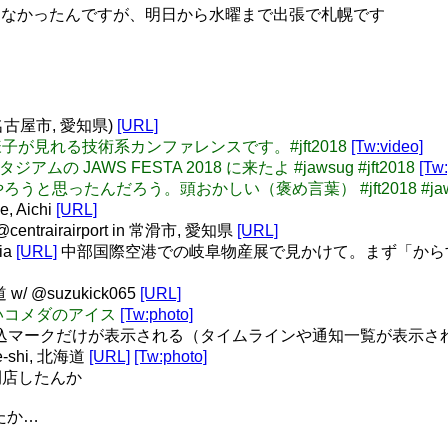
言してなかったんですが、明日から水曜まで出張で札幌です
名古屋市, 愛知県)
[URL]
整備の様子が見れる技術系カンファレンスです。#jft2018
[Tw:video]
アムの JAWS FESTA 2018 に来たよ #jawsug #jft2018
[Tw
でやろうと思ったんだろう。頭おかしい（褒め言葉） #jft2018 #ja
, Aichi
[URL]
ntrairairport in 常滑市, 愛知県
[URL]
ia
[URL]
中部国際空港での岐阜物産展で見かけて。まず「から
w/ @suzukick065
[URL]
く硬いコメダのアイス
[Tw:photo]
プリ、再読込マークだけが表示される（タイムラインや通知一覧が表
se-shi, 北海道
[URL]
[Tw:photo]
閉店したんか
したか…