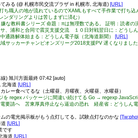
る (@ 札幌市民交流プラザ in 札幌市, 北海道)
[URL]
HTML手打ち職人の地が流れているのでXAMLもすべて手作業で
Lレンダリングよりは苦しまずに済む）
n: あったら嫌な教科書シリーズ 命題：πは無理数である。 証明：読
道スポ】コンサ、浦和と合同で震災支援交流 １０日対戦翌日に：どう
牧駅前 空中通路解体始まる：どうしん電子版（北海道新聞）
[URL]
正】全国地域サッカーチャンピオンズリーグ2018支援PV 遅くな
旭川方面最終 07:42 [auto]
区, 北海道
[URL]
カレー食べてるな（土曜昼、月曜夜、火曜昼、水曜昼）
ジを regex パッケージに間違い続けてる Go → regexp JavaScript → 
冬、道内に節電要請へ 苫東厚真停止なら逼迫の恐れ 経産省：どうし
ームの電光掲示板がもう点灯してる。試験点灯なのかな
[Tw:pho
北海道
[URL]
開業です
a, 北海道
[URL]