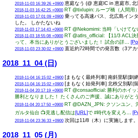
恵庭なう (@ 恵庭IC in 恵庭市, 
2018-11-03 16:39:26 +0900
RT @tixlupin: ループ橋（人間用
2018-11-03 16:42:25 +0900
乗ってる高速バス、北広島インタ
2018-11-03 17:01:09 +0900
した。 しかたないね
RT @Nekomimi: 当時「
2018-11-03 17:14:43 +0900
RT @atlrs_official: 【11
2018-11-03 18:55:08 +0900
って、本当にありがとうございました！ 試合の詳…
[Po
直近約72時間での発言数（3アカウント合計
2018-11-03 23:30:02 +0900
2018_11_04 (日)
[まもなく最終列車] 南斜里駅(釧網本線)
2018-11-04 16:15:02 +0900
[まもなく始発列車] 北秩父別駅(留萌本
2018-11-04 16:15:02 +0900
RT @consaofficial:
2018-11-04 20:17:19 +0900
勝利となりました！ たくさんのご声援、誠にありがとう
RT @DAZN_JPN: クソンユ
2018-11-04 20:17:50 +0900
ガルタ仙台 📺見逃し配信は
[URL]
で #時代を変えろ…
[P
次回は11/8（木）に実施します。 
2018-11-04 23:36:33 +0900
2018_11_05 (月)