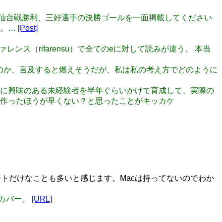
が昨日の仙台戦勝利、三好選手の決勝ゴールを一面掲載してください
す。…
[Post]
リファレンス（rifarensu）で全てのeに対して読みが違う。 本当
Pを推すのか、言及すると燃えそうだが、私は私の考え方でどのように
ミングに興味のある未経験者を半年ぐらいかけて育成して、実際の
作ったほうが早くない？と思ったことがキッカケ
ップデートだけなことも多いと感じます。Macは持ってないのでわか
座カバー。
[URL]