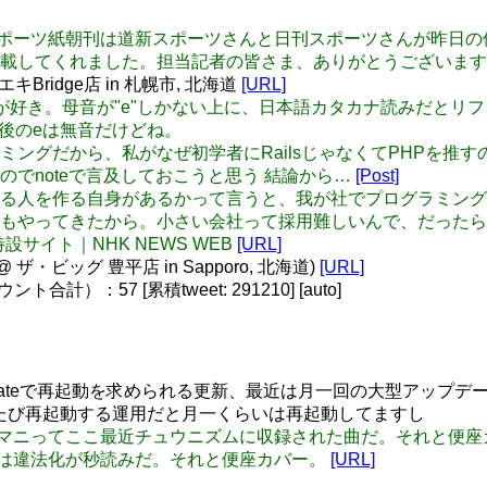
: 今朝の道内スポーツ紙朝刊は道新スポーツさんと日刊スポーツさん
掲載してくれました。担当記者の皆さま、ありがとうございま
エキBridge店 in 札幌市, 北海道
[URL]
nceって単語が好き。母音が"e"しかない上に、日本語カタカナ読みだと
、最後のeは無音だけどね。
どいいタイミングだから、私がなぜ初学者にRailsじゃなくてPH
でnoteで言及しておこうと思う 結論から…
[Post]
ぜ戦力になる人を作る自身があるかって言うと、我が社でプログラ
もやってきたから。小さい会社って採用難しいんで、だったら
問題 特設サイト｜NHK NEWS WEB
[URL]
・ビッグ 豊平店 in Sapporo, 北海道)
[URL]
）：57 [累積tweet: 291210] [auto]
dows Updateで再起動を求められる更新、最近は月一回の大型ア
るたび再起動する運用だと月一くらいは再起動してますし
 メニメニマニマニってここ最近チュウニズムに収録された曲だ。それと便
チケ高額転売は違法化が秒読みだ。それと便座カバー。
[URL]