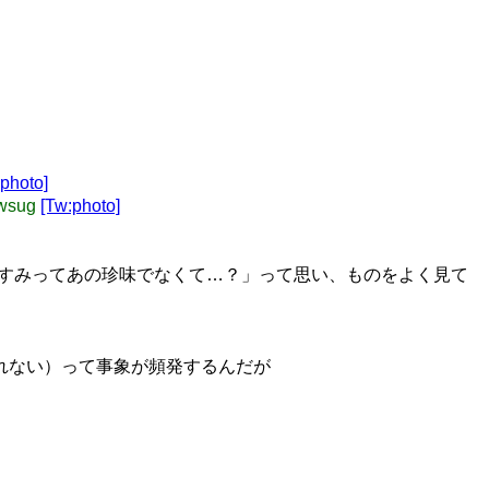
:photo]
wsug
[Tw:photo]
すみってあの珍味でなくて…？」って思い、ものをよく見て
示されない）って事象が頻発するんだが