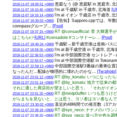
恵庭なう (@ 恵庭駅 in 恵庭市, 
2018-11-07 19:00:51 +0900
I'm at 千歳駅 in 千歳市, 北海道
[U
2018-11-07 19:10:45 +0900
I'm at イオン 千歳店 in 千歳市, 
2018-11-07 19:16:14 +0900
【告知】Sapporo.cppでは
2018-11-07 19:30:03 +0900
connpassグループ…
[Post]
RT @consaofficial:
2018-11-07 19:37:15 +0900
はこちら👉
[URL]
#consadole #コンサドーレ…
[Post]
千歳駅→新千歳空港は道南バス
2018-11-07 19:40:24 +0900
I'm at 新千歳空港 in 千歳市, 北
2018-11-07 19:59:26 +0900
I'm at 中部国際空港 セントレア - @ce
2018-11-07 22:36:53 +0900
I'm at 中部国際空港駅 in Tokoname
2018-11-07 22:55:57 +0900
中部国際空港駅3番線の乗車位置
2018-11-07 22:59:13 +0900
なったんだ…配線が物理的に壊れたのかな…
[Tw:photo]
RT @by_konatu: いつ
2018-11-07 23:01:12 +0900
RT @by_konatu: 地
2018-11-07 23:01:14 +0900
それに適した商店街が望ましいと思う。 「それがイオ
RT @mistp0uffer:
2018-11-07 23:01:20 +0900
がらまちを見ないと、とは思う。ヨソ者はヨソ者なんで
直近約48時間での発言数（3アカウント合計
2018-11-07 23:30:02 +0900
RT @syo_neco: ナナ
2018-11-07 23:39:18 +0900
RT @syo_neco: 並べ方
2018-11-07 23:39:20 +0900