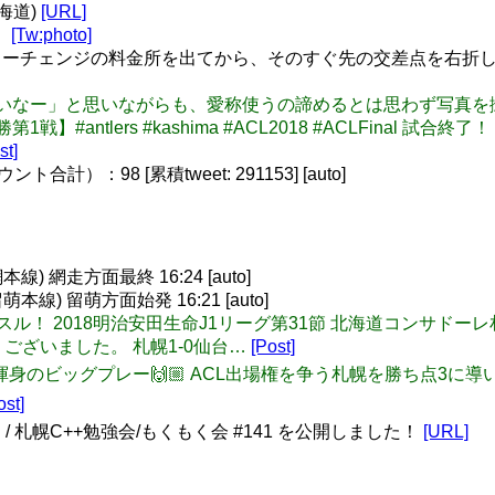
北海道)
[URL]
）
[Tw:photo]
ーチェンジの料金所を出てから、そのすぐ先の交差点を右折し
いけてないなー」と思いながらも、愛称使うの諦めるとは思わず写真を撮
/3 ACL決勝第1戦】#antlers #kashima #ACL2018 #ACL
st]
）：98 [累積tweet: 291153] [auto]
 網走方面最終 16:24 [auto]
線) 留萌方面始発 16:21 [auto]
 勝利のホイッスル！ 2018明治安田生命J1リーグ第31節 北海道コン
ございました。 札幌1-0仙台…
[Post]
ン、渾身のビッグプレー🙌🏼 ACL出場権を争う札幌を勝ち点3に導
ost]
/ 札幌C++勉強会/もくもく会 #141 を公開しました！
[URL]