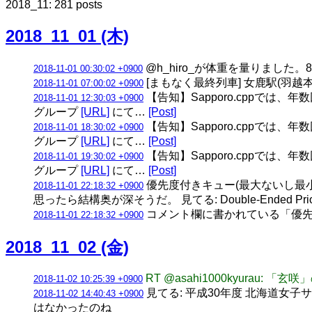
2018_11: 281 posts
2018_11_01 (木)
@h_hiro_が体重を量りました。8
2018-11-01 00:30:02 +0900
[まもなく最終列車] 女鹿駅(羽越本線) 
2018-11-01 07:00:02 +0900
【告知】Sapporo.cppでは、
2018-11-01 12:30:03 +0900
グループ
[URL]
にて…
[Post]
【告知】Sapporo.cppでは、
2018-11-01 18:30:02 +0900
グループ
[URL]
にて…
[Post]
【告知】Sapporo.cppでは、
2018-11-01 19:30:02 +0900
グループ
[URL]
にて…
[Post]
優先度付きキュー(最大ないし最
2018-11-01 22:18:32 +0900
思ったら結構奥が深そうだ。 見てる: Double-Ended Prior
コメント欄に書かれている「優先
2018-11-01 22:18:32 +0900
2018_11_02 (金)
RT @asahi1000kyura
2018-11-02 10:25:39 +0900
見てる: 平成30年度 北海道女
2018-11-02 14:40:43 +0900
はなかったのね