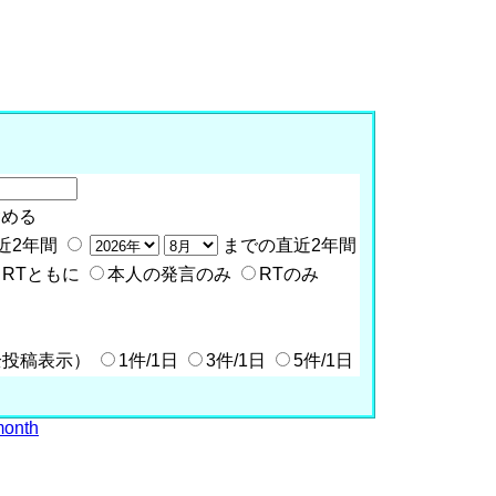
含める
近2年間
までの直近2年間
RTともに
本人の発言のみ
RTのみ
全投稿表示）
1件/1日
3件/1日
5件/1日
month