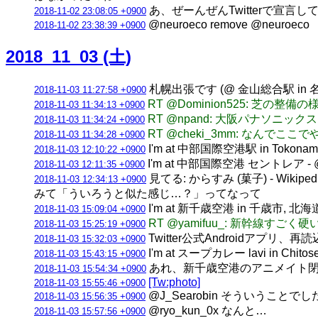
あ、ぜーんぜんTwitterで宣
2018-11-02 23:08:05 +0900
@neuroeco remove @neuroeco
2018-11-02 23:38:39 +0900
2018_11_03 (土)
札幌出張です (@ 金山総合駅 in 
2018-11-03 11:27:58 +0900
RT @Dominion525: 芝の
2018-11-03 11:34:13 +0900
RT @npand: 大阪パナソニックスタジ
2018-11-03 11:34:24 +0900
RT @cheki_3mm: なんでここ
2018-11-03 11:34:28 +0900
I'm at 中部国際空港駅 in Tokoname
2018-11-03 12:10:22 +0900
I'm at 中部国際空港 セントレア - @ce
2018-11-03 12:11:35 +0900
見てる: からすみ (菓子) - Wikiped
2018-11-03 12:34:13 +0900
みて「ういろうと似た感じ…？」ってなって
I'm at 新千歳空港 in 千歳市, 北海道 
2018-11-03 15:09:04 +0900
RT @yamifuu_: 新幹線すご
2018-11-03 15:25:19 +0900
Twitter公式Androidア
2018-11-03 15:32:03 +0900
I'm at スープカレー lavi in Chito
2018-11-03 15:43:15 +0900
あれ、新千歳空港のアニメイト
2018-11-03 15:54:34 +0900
[Tw:photo]
2018-11-03 15:55:46 +0900
@J_Searobin そういうことで
2018-11-03 15:56:35 +0900
@ryo_kun_0x なんと…
2018-11-03 15:57:56 +0900