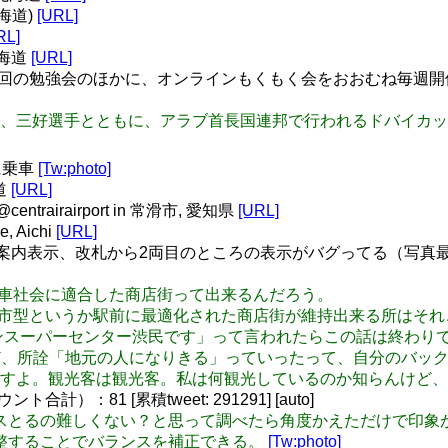
北海道)
[URL]
RL]
北海道
[URL]
、年数回の勉強会のほかに、オンラインもくもく会をおおむね毎週開催
 菅 大輝選手が、三好選手とともに、アラブ首長国連邦で行われるドバイカ
に乗車
[Tw:photo]
海道
[URL]
ntrairairport in 常滑市, 愛知県
[URL]
, Aichi
[URL]
案内表示、改札から2両目のところの表示がバグってる（写真最
になったら車社会に適合した商店街って出来るんだろう。
方で従来の都市型というか駅前に最適化された商店街が維持出来る所
ンスーパーセンター渋民です」って言われたらこの話は終わり
 いつも思うけど、所詮「地元の人になりきる」っていったって、自分
すよ。観光客は観光客。私は何観光しているのか知らんけど、
）：81 [累積tweet: 291291] [auto]
メのバランスとるの難しくない？と思って調べたら角度かえただけで印
や色を調整することでバランスを補正できる。
[Tw:photo]