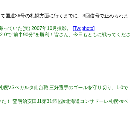
て国道36号の札幌方面に行くまでに、3回信号で止められま
っていた(笑) 2007年10月撮影。
[Tw:photo]
Final 試合終了！ 2-0で"前半90分"を勝利！皆さん、今日もともに戦ってくださ
サドーレ札幌VSベガルタ仙台戦 三好選手のゴールを守り切り、1-0で
いた！ 🏆明治安田J1第31節 🆚#北海道コンサドーレ札幌×#ベ