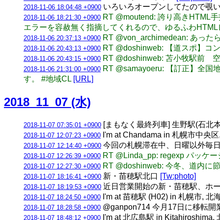
いろいろオープンしてたので覗いてみ
2018-11-06 18:04:48 +0900
RT @moutend: 誇り高き
2018-11-06 18:21:30 +0900
エラーを容赦無く指摘してくれるので、ゆるふわHTM
RT @von_archimedea
2018-11-06 20:37:13 +0900
RT @doshinweb: 【
2018-11-06 20:43:13 +0900
RT @doshinweb: 苫小
2018-11-06 20:43:15 +0900
RT @samayoeru: 【訂
2018-11-06 21:31:00 +0900
す。 #地域CL
[URL]
2018_11_07 (水)
[まもなく最終列車] 生野駅(石北本線) 
2018-11-07 07:35:01 +0900
I'm at Chandama in 札幌市中央
2018-11-07 12:07:23 +0900
今回の札幌滞在中、日曜以外毎日
2018-11-07 12:14:40 +0900
RT @Linda_pp: regexp パッケー
2018-11-07 12:26:39 +0900
RT @doshinweb: 今
2018-11-07 12:27:30 +0900
新・苗穂駅北口
[Tw:photo]
2018-11-07 18:16:41 +0900
近日営業開始の新・苗穂駅、ホ
2018-11-07 18:19:53 +0900
I'm at 苗穂駅 (H02) in 札幌市, 
2018-11-07 18:24:50 +0900
@ganpon714 今月17日に移転
2018-11-07 18:28:58 +0900
I'm at 北広島駅 in Kitahiroshim
2018-11-07 18:48:12 +0900