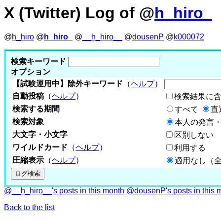
X (Twitter) Log of @
h_hiro_
@
h_hiro
@
h_hiro_
@
__h_hiro__
@
dousenP
@
k000072
検索キーワード
オプション
【試験運用中】除外キーワード
（
ヘルプ
）
自動投稿
（
ヘルプ
）
検索結果に
検索する期間
すべて
直
検索対象
本人の発言・
大文字・小文字
区別しない
ワイルドカード
（
ヘルプ
）
利用する
圧縮表示
（
ヘルプ
）
適用なし（
@__h_hiro__'s posts in this month
@dousenP's posts in this 
Back to the list