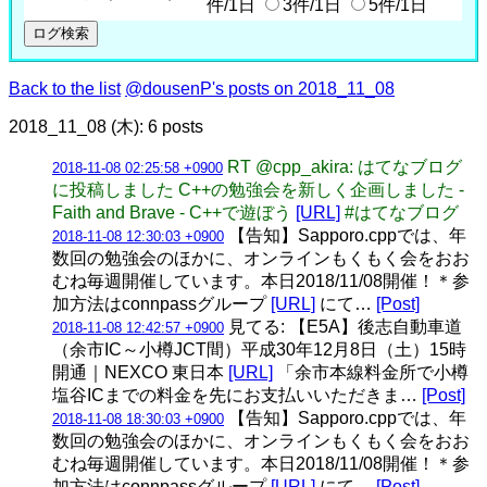
件/1日
3件/1日
5件/1日
Back to the list
@dousenP's posts on 2018_11_08
2018_11_08 (木): 6 posts
RT @cpp_akira: はてなブログ
2018-11-08 02:25:58 +0900
に投稿しました C++の勉強会を新しく企画しました -
Faith and Brave - C++で遊ぼう
[URL]
#はてなブログ
【告知】Sapporo.cppでは、年
2018-11-08 12:30:03 +0900
数回の勉強会のほかに、オンラインもくもく会をおお
むね毎週開催しています。本日2018/11/08開催！＊参
加方法はconnpassグループ
[URL]
にて…
[Post]
見てる: 【E5A】後志自動車道
2018-11-08 12:42:57 +0900
（余市IC～小樽JCT間）平成30年12月8日（土）15時
開通｜NEXCO 東日本
[URL]
「余市本線料金所で小樽
塩谷ICまでの料金を先にお支払いいただきま…
[Post]
【告知】Sapporo.cppでは、年
2018-11-08 18:30:03 +0900
数回の勉強会のほかに、オンラインもくもく会をおお
むね毎週開催しています。本日2018/11/08開催！＊参
加方法はconnpassグループ
[URL]
にて…
[Post]