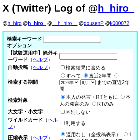
X (Twitter) Log of @
h_hiro_
@
h_hiro
@
h_hiro_
@
__h_hiro__
@
dousenP
@
k000072
検索キーワード
オプション
【試験運用中】除外キ
ーワード
（
ヘルプ
）
自動投稿
（
ヘルプ
）
検索結果に含める
すべて
直近2年間
検索する期間
までの直近2年
間
本人の発言・RTともに
本
検索対象
人の発言のみ
RTのみ
大文字・小文字
区別しない
ワイルドカード
（
ヘル
利用する
プ
）
適用なし（全投稿表示）
1
圧縮表示
（
ヘルプ
）