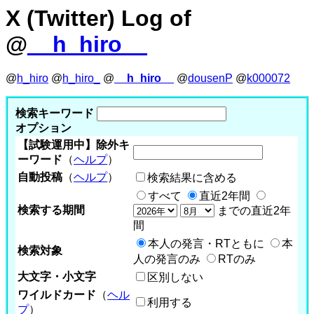
X (Twitter) Log of
@
__h_hiro__
@
h_hiro
@
h_hiro_
@
__h_hiro__
@
dousenP
@
k000072
検索キーワード
オプション
【試験運用中】除外キ
ーワード
（
ヘルプ
）
自動投稿
（
ヘルプ
）
検索結果に含める
すべて
直近2年間
検索する期間
までの直近2年
間
本人の発言・RTともに
本
検索対象
人の発言のみ
RTのみ
大文字・小文字
区別しない
ワイルドカード
（
ヘル
利用する
プ
）