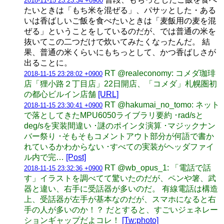
2018-11-15 23:23:34 +0900
たいときは「もち米を混ぜる」、パサッとした・ある
いは香ばしいご飯を食べたいときは「麦飯用の麦を混
ぜる」ということをしているのだが、では普通の米を
抜いてこの二つだけで炊いてみたくなったんだ。 結
果、普通の米くらいにもちっとして、かつ香ばしさが
出ることに。
RT @realeconomy: コメダ珈琲
2018-11-15 23:28:02 +0900
店「狸小路２丁目店」22日開店、「コメダ」札幌圏初
の都心ビルイン店舗
[URL]
RT @hakumai_no_tomo: ネット
2018-11-15 23:30:41 +0900
で落としてきたMPU6050ライブラリ要約 ･rad/sと
deg/sを実装間違い ･謎のポインタ演算 ･マジックナン
バー祭り ･そもそもコメントアウト部分が何語で書か
れているかわからない ･すべての実装がヘッダファイ
ル内で完…
[Post]
RT @wb_opus_1: 「電話で話
2018-11-15 23:32:36 +0900
す」イラストを調べてて驚いたのだが、ペンや箸、武
器と違い、右手に受話器が多いのだ。 有線電話は構造
上、受話器が左手が基本なのだが、スマホになると右
手の人が多いのか！？ だとすると、すごいジェネレー
ションギャップだよコレ！
[Tw:photo]