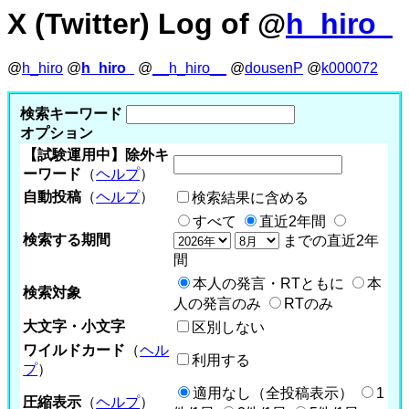
X (Twitter) Log of @
h_hiro_
@
h_hiro
@
h_hiro_
@
__h_hiro__
@
dousenP
@
k000072
検索キーワード
オプション
【試験運用中】除外キ
ーワード
（
ヘルプ
）
自動投稿
（
ヘルプ
）
検索結果に含める
すべて
直近2年間
検索する期間
までの直近2年
間
本人の発言・RTともに
本
検索対象
人の発言のみ
RTのみ
大文字・小文字
区別しない
ワイルドカード
（
ヘル
利用する
プ
）
適用なし（全投稿表示）
1
圧縮表示
（
ヘルプ
）