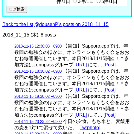
件/1日
3件/1日
5件/1日
Back to the list
@dousenP's posts on 2018_11_15
2018_11_15 (木): 8 posts
【告知】Sapporo.cppでは、年
2018-11-15 12:30:03 +0900
数回の勉強会のほかに、オンラインもくもく会をおお
むね毎週開催しています。本日2018/11/15開催！＊参
加方法はconnpassグループ
[URL]
にて…
[Post]
【告知】Sapporo.cppでは、年
2018-11-15 18:30:02 +0900
数回の勉強会のほかに、オンラインもくもく会をおお
むね毎週開催しています。本日2018/11/15開催！＊参
加方法はconnpassグループ
[URL]
にて…
[Post]
【告知】Sapporo.cppでは、年
2018-11-15 19:30:02 +0900
数回の勉強会のほかに、オンラインもくもく会をおお
むね毎週開催しています。本日2018/11/15開催！＊参
加方法はconnpassグループ
[URL]
にて…
[Post]
今日の夕食。もち米と、麦飯用
2018-11-15 23:23:32 +0900
の麦を1対1で混ぜて炊いた。
[Tw:photo]
普段、もちっとしたご飯を食べ