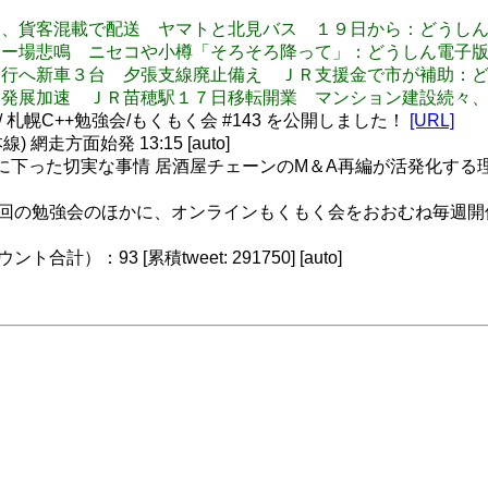
ット注文の品、貨客混載で配送 ヤマトと北見バス １９日から：どう
がない スキー場悲鳴 ニセコや小樽「そろそろ降って」：どうしん電
鉄バス代替運行へ新車３台 夕張支線廃止備え ＪＲ支援金で市が補助
成川イースト発展加速 ＪＲ苗穂駅１７日移転開業 マンション建設続
/ 札幌C++勉強会/もくもく会 #143 を公開しました！
[URL]
網走方面始発 13:15 [auto]
に下った切実な事情 居酒屋チェーンのM＆A再編が活発化する理由
、年数回の勉強会のほかに、オンラインもくもく会をおおむね毎週開催
）：93 [累積tweet: 291750] [auto]