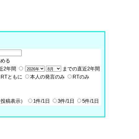
含める
近2年間
までの直近2年間
RTともに
本人の発言のみ
RTのみ
全投稿表示）
1件/1日
3件/1日
5件/1日