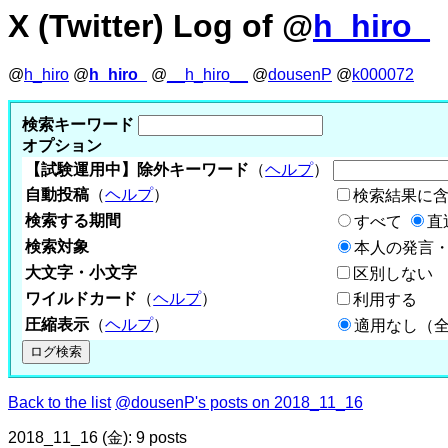
X (Twitter) Log of @
h_hiro_
@
h_hiro
@
h_hiro_
@
__h_hiro__
@
dousenP
@
k000072
検索キーワード
オプション
【試験運用中】除外キーワード
（
ヘルプ
）
自動投稿
（
ヘルプ
）
検索結果に
検索する期間
すべて
直
検索対象
本人の発言・
大文字・小文字
区別しない
ワイルドカード
（
ヘルプ
）
利用する
圧縮表示
（
ヘルプ
）
適用なし（
Back to the list
@dousenP's posts on 2018_11_16
2018_11_16 (金): 9 posts