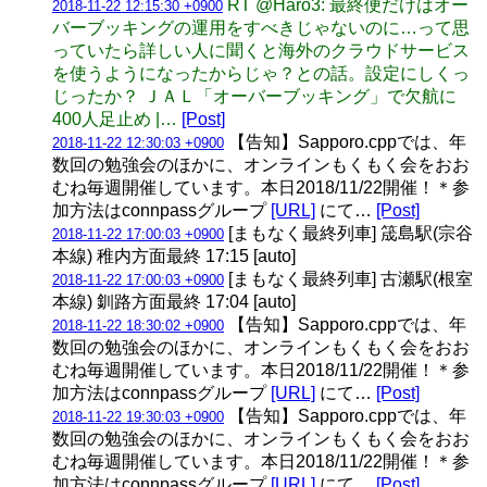
RT @Haro3: 最終便だけはオー
2018-11-22 12:15:30 +0900
バーブッキングの運用をすべきじゃないのに…って思
っていたら詳しい人に聞くと海外のクラウドサービス
を使うようになったからじゃ？との話。設定にしくっ
じったか？ ＪＡＬ「オーバーブッキング」で欠航に
400人足止め |…
[Post]
【告知】Sapporo.cppでは、年
2018-11-22 12:30:03 +0900
数回の勉強会のほかに、オンラインもくもく会をおお
むね毎週開催しています。本日2018/11/22開催！＊参
加方法はconnpassグループ
[URL]
にて…
[Post]
[まもなく最終列車] 筬島駅(宗谷
2018-11-22 17:00:03 +0900
本線) 稚内方面最終 17:15 [auto]
[まもなく最終列車] 古瀬駅(根室
2018-11-22 17:00:03 +0900
本線) 釧路方面最終 17:04 [auto]
【告知】Sapporo.cppでは、年
2018-11-22 18:30:02 +0900
数回の勉強会のほかに、オンラインもくもく会をおお
むね毎週開催しています。本日2018/11/22開催！＊参
加方法はconnpassグループ
[URL]
にて…
[Post]
【告知】Sapporo.cppでは、年
2018-11-22 19:30:03 +0900
数回の勉強会のほかに、オンラインもくもく会をおお
むね毎週開催しています。本日2018/11/22開催！＊参
加方法はconnpassグループ
[URL]
にて…
[Post]