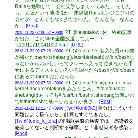
Railsを勉強して、会社見学しまくってみた。 そした
ら、大阪という地域性か、未経験Railsエンジニア可の
会社が、とんでもなく少なかった。 なんなら、なんと
か…
[Post]
RT @tetsutalow: お、Web記事
2018-11-22 02:06:52 +0900
が出た。これNHK全国放送してよー。 /
“k10011719041000.html”
[URL]
RT @kentac55: 新入社員から僕
2018-11-22 02:07:28 +0900
が書いたbashのshebang(#!/usr/bin/bash)が/bin/bashじ
ゃないからおかしいってクレーム入って泣きながら手
元にあるディストロいろいろ調べたらbashが/bin/bash
にあるのubuntuだけだった
RT @kentac55: @piro_or linux
2018-11-22 02:07:53 +0900
kernel documentationをみたところ、#!/bin/bashの
shebangはあっても#!/usr/bin/bashのshebangは無いの
で#!/bin/bashで統一したほうが良さ…
[Post]
[Tw:@kmb0k0]
自分はこういう
2018-11-22 12:12:47 +0900
問題はよく扱うから、計算もすぐできたし、
[Tw:@tomo_k_tora]
の問題(実際の検査では「感染者を
感染してないと判断する確率」と「非感染者を感染…
[Post]