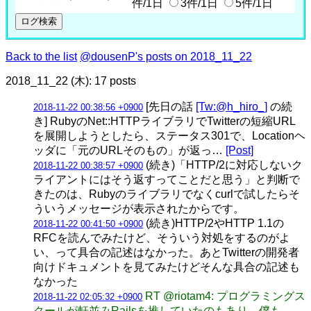
件/1日
3件/1日
5件/1日
Back to the list
@dousenP's posts on 2018_11_22
2018_11_22 (木): 17 posts
[先日の話
[Tw:@h_hiro_]
の続
2018-11-22 00:38:56 +0900
き] RubyのNet::HTTPライブラリでTwitterの短縮URL
を展開しようとしたら、ステータス301で、Locationヘ
ッダに「元のURLそのもの」が返っ…
[Post]
(続き)「HTTP/2に対応しないク
2018-11-22 00:38:57 +0900
ライアントにはそう返すってことだと思う」と判断で
きたのは、Rubyのライブラリでなくcurlで試したらそ
ういうメッセージが表示されたからです。
(続き)HTTP/2やHTTP 1.1の
2018-11-22 00:41:50 +0900
RFCを読んでみたけど、そういう対処をするのがよ
い、って具合の記述はなかった。あとTwitterの開発者
向けドキュメントを見てみたけどそんな具合の記述も
なかった
RT @riotam4: プログラミングス
2018-11-22 02:05:32 +0900
クールが軒並みRailsを推していたのもあり、僕も