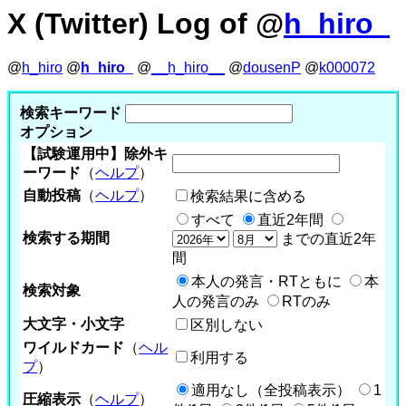
X (Twitter) Log of @
h_hiro_
@
h_hiro
@
h_hiro_
@
__h_hiro__
@
dousenP
@
k000072
検索キーワード
オプション
【試験運用中】除外キ
ーワード
（
ヘルプ
）
自動投稿
（
ヘルプ
）
検索結果に含める
すべて
直近2年間
検索する期間
までの直近2年
間
本人の発言・RTともに
本
検索対象
人の発言のみ
RTのみ
大文字・小文字
区別しない
ワイルドカード
（
ヘル
利用する
プ
）
適用なし（全投稿表示）
1
圧縮表示
（
ヘルプ
）