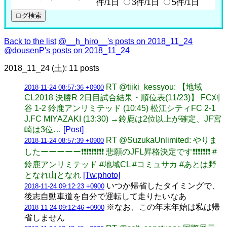
件/1日
3件/1日
5件/1日
Back to the list
@__h_hiro__'s posts on 2018_11_24
@dousenP's posts on 2018_11_24
2018_11_24 (土): 11 posts
RT @tiiki_kessyou: 【地域
2018-11-24 08:57:36 +0900
CL2018 決勝R 2日目試合結果・順位表(11/23)】 FC刈
谷 1-2 鈴鹿アンリミテッド (10:45) 松江シティFC 2-1
J.FC MIYAZAKI (13:30) →鈴鹿は2位以上が確定、JF宮
崎は3位…
[Post]
RT @SuzukaUnlimited: やりま
2018-11-24 08:57:39 +0900
したーーーーー❗❗❗❗❗❗❗❗❗ 悲願のJFL昇格決定です❗❗❗❗❗❗❗ #
鈴鹿アンリミテッド #地域CL #コミュサカ #あとは野
となれ山となれ
[Tw:photo]
いつか帰省したタイミングで、
2018-11-24 09:12:23 +0900
後志自動車道を自分で運転して走りたいなあ
※なお、この年末年始は私は帰
2018-11-24 09:12:46 +0900
省しません