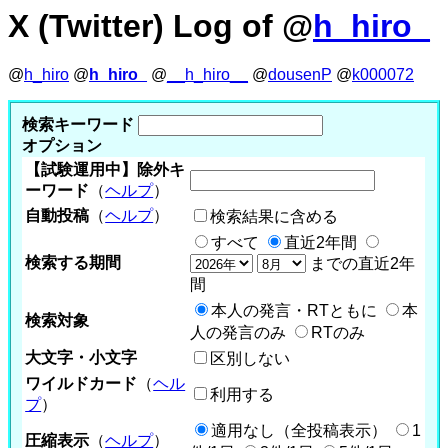
X (Twitter) Log of @
h_hiro_
@
h_hiro
@
h_hiro_
@
__h_hiro__
@
dousenP
@
k000072
検索キーワード
オプション
【試験運用中】除外キ
ーワード
（
ヘルプ
）
自動投稿
（
ヘルプ
）
検索結果に含める
すべて
直近2年間
検索する期間
までの直近2年
間
本人の発言・RTともに
本
検索対象
人の発言のみ
RTのみ
大文字・小文字
区別しない
ワイルドカード
（
ヘル
利用する
プ
）
適用なし（全投稿表示）
1
圧縮表示
（
ヘルプ
）