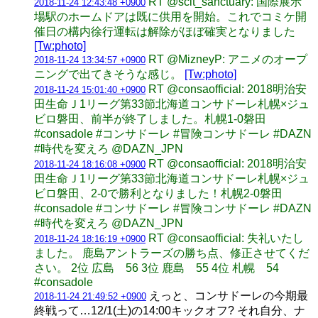
RT @sclt_sanctuary: 国際展示
2018-11-24 12:43:48 +0900
場駅のホームドアは既に供用を開始。これでコミケ開
催日の構内徐行運転は解除がほぼ確実となりました
[Tw:photo]
RT @MizneyP: アニメのオープ
2018-11-24 13:34:57 +0900
ニングで出てきそうな感じ。
[Tw:photo]
RT @consaofficial: 2018明治安
2018-11-24 15:01:40 +0900
田生命Ｊ1リーグ第33節北海道コンサドーレ札幌×ジュ
ビロ磐田、前半が終了しました。札幌1-0磐田
#consadole #コンサドーレ #冒険コンサドーレ #DAZN
#時代を変えろ @DAZN_JPN
RT @consaofficial: 2018明治安
2018-11-24 18:16:08 +0900
田生命Ｊ1リーグ第33節北海道コンサドーレ札幌×ジュ
ビロ磐田、2-0で勝利となりました！札幌2-0磐田
#consadole #コンサドーレ #冒険コンサドーレ #DAZN
#時代を変えろ @DAZN_JPN
RT @consaofficial: 失礼いたし
2018-11-24 18:16:19 +0900
ました。 鹿島アントラーズの勝ち点、修正させてくだ
さい。 2位 広島 56 3位 鹿島 55 4位 札幌 54
#consadole
えっと、コンサドーレの今期最
2018-11-24 21:49:52 +0900
終戦って…12/1(土)の14:00キックオフ? それ自分、ナ