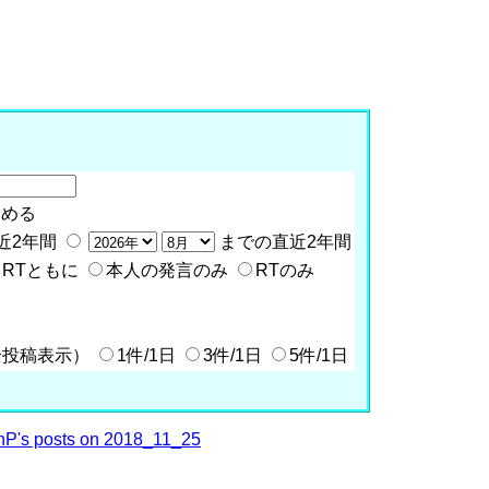
含める
近2年間
までの直近2年間
RTともに
本人の発言のみ
RTのみ
全投稿表示）
1件/1日
3件/1日
5件/1日
P's posts on 2018_11_25