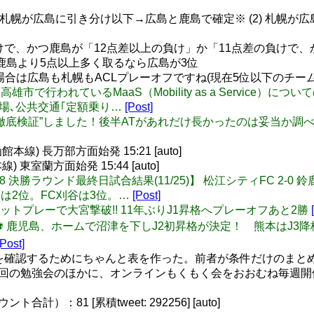
 (1) 札幌が広島に引き分け以下→広島と鹿島で確定※ (2) 
けで、かつ鹿島が「12点差以上の負け」か「11点差の負けで、
鹿島より5点以上多く取るなら広島が3位
、その場合は広島も札幌もACLプレーオフですね(現在5位以下の
着】台湾・高雄市で行われているMaaS（Mobility as a Ser
登場､公共交通｢定額乗り…
[Post]
: 文字通り“徹底検証”しました！後半ATがあれだけ長かったのは妥当
線) 長万部方面始発 15:21 [auto]
東室蘭方面始発 15:44 [auto]
【地域CL2018 決勝ラウンド最終日試合結果(11/25)】 松江シティF
は2位。FC刈谷は3位。…
[Post]
京V、セットプレーで大宮撃破!! 11年ぶりJ1昇格へプレーオフあと2勝
️試合結果⚽️ 鹿児島、ホームで沼津を下しJ2初昇格が決定！ 熊本はJ
[Post]
条件を確認するためにちゃんと表を作った。前者が条件だけのま
、年数回の勉強会のほかに、オンラインもくもく会をおおむね毎週開催
）：81 [累積tweet: 292256] [auto]