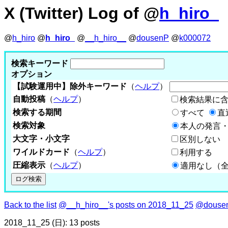
X (Twitter) Log of @
h_hiro_
@
h_hiro
@
h_hiro_
@
__h_hiro__
@
dousenP
@
k000072
検索キーワード
オプション
【試験運用中】除外キーワード
（
ヘルプ
）
自動投稿
（
ヘルプ
）
検索結果に
検索する期間
すべて
直
検索対象
本人の発言・
大文字・小文字
区別しない
ワイルドカード
（
ヘルプ
）
利用する
圧縮表示
（
ヘルプ
）
適用なし（
Back to the list
@__h_hiro__'s posts on 2018_11_25
@dousen
2018_11_25 (日): 13 posts