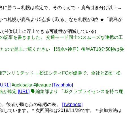
札幌が広島に勝つ→札幌は確定で、そのうえで ・鹿島引き分け以上→
かつ札幌が鹿島より5点多く取る」なら札幌が3位 ★「鹿島が
チームが4位以上に浮上できる可能性が消滅している)
vice）についての記事を書きました。 交通モード同士のスムーズな連携の工
か調べたので是非ご覧ください 【清水×神戸】後半AT18分50秒は妥
C 2-0 鈴鹿アンリミテッド →松江シティFCが優勝で、全社と2冠！松
[URL]
#gekisaka #jleague
[Tw:photo]
3降格が確定
[URL]
🗣編集部より 「J2クラブライセンスを持つ鹿
とめ、後者が勝ち点の確認の表。
[Tw:photo]
しています。＊次回開催は2018/11/29です。＊参加方法は