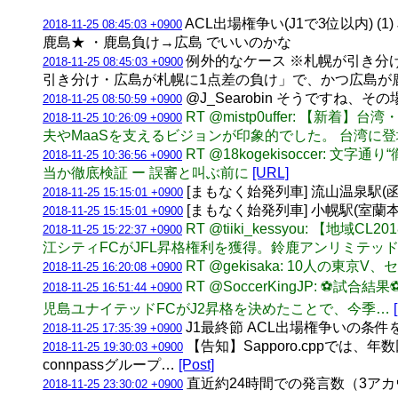
ACL出場権争い(J1で3位以内)
2018-11-25 08:45:03 +0900
鹿島★ ・鹿島負け→広島 でいいのかな
例外的なケース ※札幌が引き分
2018-11-25 08:45:03 +0900
引き分け・広島が札幌に1点差の負け」で、かつ広島が
@J_Searobin そうですね
2018-11-25 08:50:59 +0900
RT @mistp0uffer: 【新
2018-11-25 10:26:09 +0900
夫やMaaSを支えるビジョンが印象的でした。 台湾に
RT @18kogekisoccer
2018-11-25 10:36:56 +0900
当か徹底検証 ー 誤審と叫ぶ前に
[URL]
[まもなく始発列車] 流山温泉駅(函館本
2018-11-25 15:15:01 +0900
[まもなく始発列車] 小幌駅(室蘭本線) 
2018-11-25 15:15:01 +0900
RT @tiiki_kessyou: 
2018-11-25 15:22:37 +0900
江シティFCがJFL昇格権利を獲得。鈴鹿アンリミテッド
RT @gekisaka: 10人の東
2018-11-25 16:20:08 +0900
RT @SoccerKingJP: ⚽
2018-11-25 16:51:44 +0900
児島ユナイテッドFCがJ2昇格を決めたことで、今季…
J1最終節 ACL出場権争いの
2018-11-25 17:35:39 +0900
【告知】Sapporo.cppでは
2018-11-25 19:30:03 +0900
connpassグループ…
[Post]
直近約24時間での発言数（3アカウント合計
2018-11-25 23:30:02 +0900