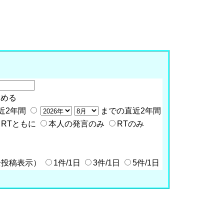
含める
近2年間
までの直近2年間
RTともに
本人の発言のみ
RTのみ
全投稿表示）
1件/1日
3件/1日
5件/1日