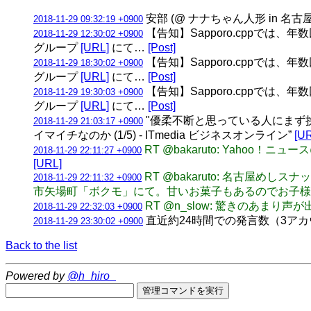
安部 (@ ナナちゃん人形 in 名古
2018-11-29 09:32:19 +0900
【告知】Sapporo.cppでは、
2018-11-29 12:30:02 +0900
グループ
[URL]
にて…
[Post]
【告知】Sapporo.cppでは、
2018-11-29 18:30:02 +0900
グループ
[URL]
にて…
[Post]
【告知】Sapporo.cppでは、
2018-11-29 19:30:03 +0900
グループ
[URL]
にて…
[Post]
"優柔不断と思っている人にまず
2018-11-29 21:03:17 +0900
イマイチなのか (1/5) - ITmedia ビジネスオンライン”
[U
RT @bakaruto: Yaho
2018-11-29 22:11:27 +0900
[URL]
RT @bakaruto: 名古屋
2018-11-29 22:11:32 +0900
市矢場町「ボクモ」にて。甘いお菓子もあるのでお子
RT @n_slow: 驚きのあまり
2018-11-29 22:32:03 +0900
直近約24時間での発言数（3アカウント合計
2018-11-29 23:30:02 +0900
Back to the list
Powered by
@h_hiro_