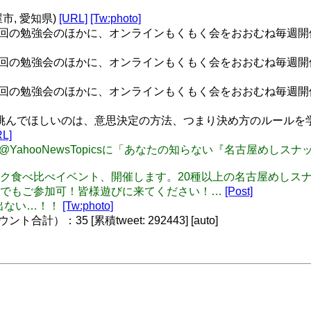
屋市, 愛知県)
[URL]
[Tw:photo]
年数回の勉強会のほかに、オンラインもくもく会をおおむね毎週開催して
年数回の勉強会のほかに、オンラインもくもく会をおおむね毎週開催して
年数回の勉強会のほかに、オンラインもくもく会をおおむね毎週開催して
挑んでほしいのは、意思決定の方法、つまり決め方のルールを学ぶ
RL]
o！ニュース@YahooNewsTopicsに「あなたの知らない『名
めしスナック食べ比べイベント、開催します。20種以上の名古屋めし
様でもご参加可！皆様遊びに来てください！…
[Post]
声が出ない…！！
[Tw:photo]
）：35 [累積tweet: 292443] [auto]