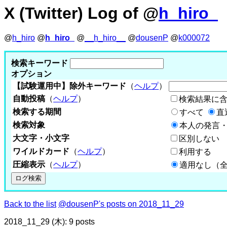
X (Twitter) Log of @
h_hiro_
@
h_hiro
@
h_hiro_
@
__h_hiro__
@
dousenP
@
k000072
検索キーワード
オプション
【試験運用中】除外キーワード
（
ヘルプ
）
自動投稿
（
ヘルプ
）
検索結果に
検索する期間
すべて
直
検索対象
本人の発言・
大文字・小文字
区別しない
ワイルドカード
（
ヘルプ
）
利用する
圧縮表示
（
ヘルプ
）
適用なし（
Back to the list
@dousenP's posts on 2018_11_29
2018_11_29 (木): 9 posts