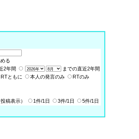
含める
近2年間
までの直近2年間
RTともに
本人の発言のみ
RTのみ
全投稿表示）
1件/1日
3件/1日
5件/1日