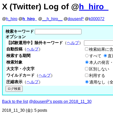
X (Twitter) Log of @
h_hiro_
@
h_hiro
@
h_hiro_
@
__h_hiro__
@
dousenP
@
k000072
検索キーワード
オプション
【試験運用中】除外キーワード
（
ヘルプ
）
自動投稿
（
ヘルプ
）
検索結果に
検索する期間
すべて
直
検索対象
本人の発言・
大文字・小文字
区別しない
ワイルドカード
（
ヘルプ
）
利用する
圧縮表示
（
ヘルプ
）
適用なし（
Back to the list
@dousenP's posts on 2018_11_30
2018_11_30 (金): 5 posts