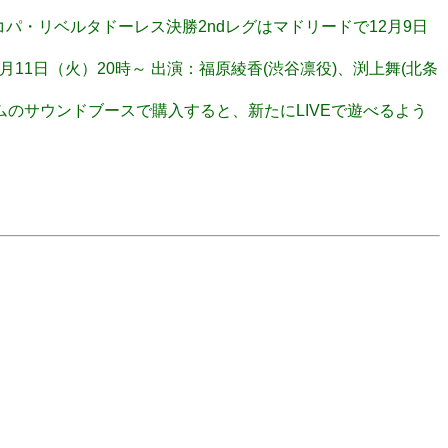
へ コパ・リベルタドーレス決勝2ndレグはマドリードで12月9日
4 日時：12月11日（火）20時～ 出演：福原綾香(渋谷凛役)、渕上舞(北条
！ ルームのサウンドブースで購入すると、新たにLIVEで遊べるよう