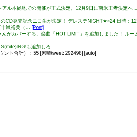
対ボカ、レアル本拠地での開催が正式決定。12月9日に南米王者決定
rinity FieldのCD発売記念ニコ生が決定！ デレステNIGHT★×2
五十嵐裕美（…
[Post]
島村卯月ちゃんがカバーする、楽曲「HOT LIMIT」を追加しました
S(mile)ING!も追加しろ
）：55 [累積tweet: 292498] [auto]