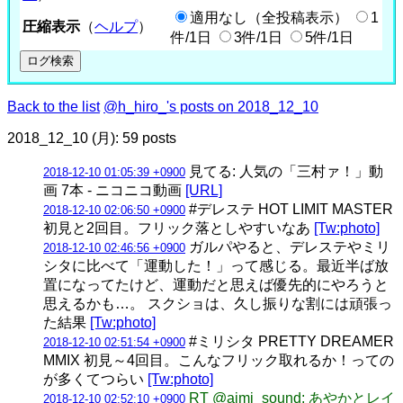
適用なし（全投稿表示）
1
圧縮表示
（
ヘルプ
）
件/1日
3件/1日
5件/1日
Back to the list
@h_hiro_'s posts on 2018_12_10
2018_12_10 (月): 59 posts
見てる: 人気の「三村ァ！」動
2018-12-10 01:05:39 +0900
画 7本 - ニコニコ動画
[URL]
#デレステ HOT LIMIT MASTER
2018-12-10 02:06:50 +0900
初見と2回目。フリック落としやすいなあ
[Tw:photo]
ガルパやると、デレステやミリ
2018-12-10 02:46:56 +0900
シタに比べて「運動した！」って感じる。最近半ば放
置になってたけど、運動だと思えば優先的にやろうと
思えるかも…。 スクショは、久し振りな割には頑張っ
た結果
[Tw:photo]
#ミリシタ PRETTY DREAMER
2018-12-10 02:51:54 +0900
MMIX 初見～4回目。こんなフリック取れるか！っての
が多くてつらい
[Tw:photo]
RT @aimi_sound: あやかとレイ
2018-12-10 02:52:10 +0900