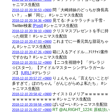
ャニマス生配信
問「大崎姉妹のどっちが身長高
2018-12-10 20:30:53 +0900
い？」→解「同じ」 #シャニマス生配信
見てる: チェケラッチョ千雪 -
2018-12-10 20:34:36 +0900
Twitter検索
[Post]
#シャニマス生配信
クリスマスプレゼントを手に持
2018-12-10 20:39:10 +0900
った樹里！ #シャニマス生配信
これまでに一番元気な甜花ちゃ
2018-12-10 20:47:03 +0900
ん #シャニマス生配信
箱に入るアイドル…ｱﾐﾅﾁｬﾝ案件
2018-12-10 20:47:26 +0900
ですかね？ #シャニマス生配信
【ニコ生視聴中】「デレラジ
2018-12-10 20:51:12 +0900
☆(スター)」 【アイドルマスター シンデレラガール
ズ】
[URL]
#デレラジ
りょんちゃん「言えないことが
2018-12-10 20:57:27 +0900
多すぎて」ぽのちゃん「がんじがらめよ私たち」 #シ
ャニマス生配信
ナイストロメリアｗｗｗｗｗｗ
2018-12-10 20:58:42 +0900
ｗｗｗｗｗｗｗｗｗｗｗ #シャニマス生配信
ばいばーい #シャニマス生配信
2018-12-10 20:59:58 +0900
RT @ALRIGHT_1224: 原稿頂い
2018-12-10 21:00:07 +0900