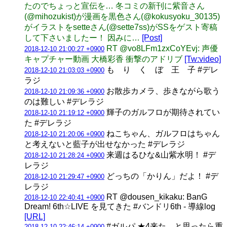
たのでちょっと宣伝を… 冬コミの新刊に紫音さん
(@mihozukist)が漫画を黒色さん(@kokusyoku_30135)
がイラストをsetteさん(@sette7ss)がSSをゲスト寄稿
して下さいましたー！ 因みに…
[Post]
RT @vo8LFm1zxCoYEvj: 声優
2018-12-10 21:00:27 +0900
キャプチャー動画 大橋彩香 衝撃のアドリブ
[Tw:video]
も り く ぼ 王 子 #デレ
2018-12-10 21:03:03 +0900
ラジ
お散歩カメラ、歩きながら歌う
2018-12-10 21:09:36 +0900
のは難しい #デレラジ
輝子のガルフロが期待されてい
2018-12-10 21:19:12 +0900
た #デレラジ
ねこちゃん、ガルフロはちゃん
2018-12-10 21:20:06 +0900
と考えないと藍子が出せなかった #デレラジ
来週はるひな&山紫水明！ #デ
2018-12-10 21:28:24 +0900
レラジ
どっちの「かりん」だよ！ #デ
2018-12-10 21:29:47 +0900
レラジ
RT @dousen_kikaku: BanG
2018-12-10 22:40:41 +0900
Dream! 6th☆LIVE を見てきた #バンドリ6th - 導線log
[URL]
#ガルパ ★4来た…と思ったら重
2018-12-10 22:46:14 +0900