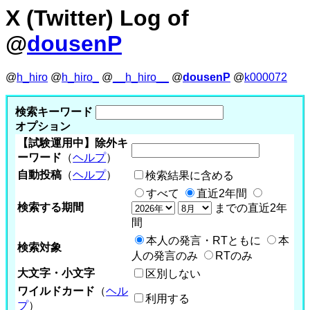
X (Twitter) Log of
@
dousenP
@
h_hiro
@
h_hiro_
@
__h_hiro__
@
dousenP
@
k000072
検索キーワード
オプション
【試験運用中】除外キ
ーワード
（
ヘルプ
）
自動投稿
（
ヘルプ
）
検索結果に含める
すべて
直近2年間
検索する期間
までの直近2年
間
本人の発言・RTともに
本
検索対象
人の発言のみ
RTのみ
大文字・小文字
区別しない
ワイルドカード
（
ヘル
利用する
プ
）