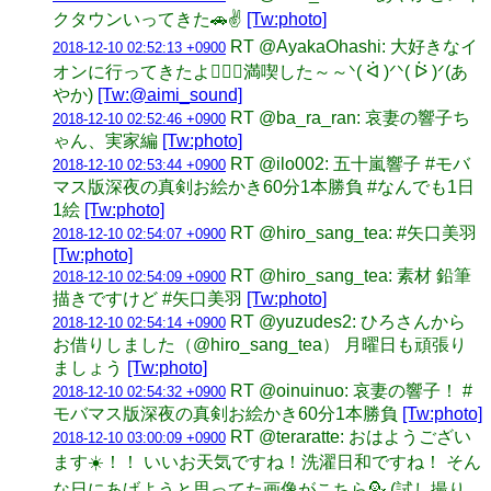
クタウンいってきた🚗✌️
[Tw:photo]
RT @AyakaOhashi: 大好きなイ
2018-12-10 02:52:13 +0900
オンに行ってきたよ✌🏻💗満喫した～～ᐠ( ᐛ )ᐟᐠ( ᐖ )ᐟ(あ
やか)
[Tw:@aimi_sound]
RT @ba_ra_ran: 哀妻の響子ち
2018-12-10 02:52:46 +0900
ゃん、実家編
[Tw:photo]
RT @ilo002: 五十嵐響子 #モバ
2018-12-10 02:53:44 +0900
マス版深夜の真剣お絵かき60分1本勝負 #なんでも1日
1絵
[Tw:photo]
RT @hiro_sang_tea: #矢口美羽
2018-12-10 02:54:07 +0900
[Tw:photo]
RT @hiro_sang_tea: 素材 鉛筆
2018-12-10 02:54:09 +0900
描きですけど #矢口美羽
[Tw:photo]
RT @yuzudes2: ひろさんから
2018-12-10 02:54:14 +0900
お借りしました（@hiro_sang_tea） 月曜日も頑張り
ましょう
[Tw:photo]
RT @oinuinuo: 哀妻の響子！ #
2018-12-10 02:54:32 +0900
モバマス版深夜の真剣お絵かき60分1本勝負
[Tw:photo]
RT @teraratte: おはようござい
2018-12-10 03:00:09 +0900
ます☀️！！ いいお天気ですね！洗濯日和ですね！ そん
な日にあげようと思ってた画像がこちら💁 (試し撮り