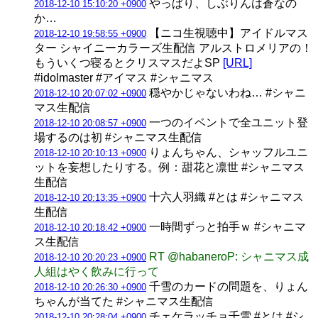
やっぱり、しぶりんは蒼なの
2018-12-10 15:10:20 +0900
か…
【ニコ生視聴中】アイドルマス
2018-12-10 19:58:55 +0900
ター シャイニーカラーズ生配信 アルストロメリアの！
もういくつ寝るとクリスマスだよSP
[URL]
#idolmaster #アイマス #シャニマス
穏やかじゃないわね… #シャニ
2018-12-10 20:07:02 +0900
マス生配信
一つのイベントで全ユニット登
2018-12-10 20:08:57 +0900
場するのは初 #シャニマス生配信
りょんちゃん、シャッフルユニ
2018-12-10 20:10:13 +0900
ットを妄想したりする。例：甜花と凛世 #シャニマス
生配信
十六人羽織 #とは #シャニマス
2018-12-10 20:13:35 +0900
生配信
一時間ずっと拍手ｗ #シャニマ
2018-12-10 20:18:42 +0900
ス生配信
RT @habaneroP: シャニマス成
2018-12-10 20:20:23 +0900
人組はやく飲みに行って
千雪のカードの問題を、りょん
2018-12-10 20:26:30 +0900
ちゃんが当てた #シャニマス生配信
チェケラッチョ千雪 #とは #シ
2018-12-10 20:28:04 +0900