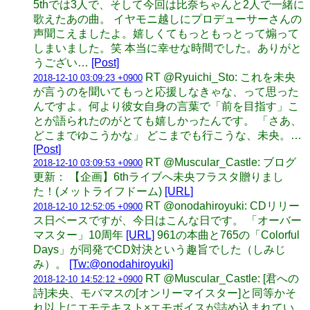
5thでは3人で、そして今回は比奈ちゃんと2人で一緒に
歌えたあの曲。 イヤモニ越しにプロデューサーさんの
声聞こえましたよ。嬉しくてもっともっとって煽って
しまいました。笑 本当に幸せな時間でした。ありがと
うござい…
[Post]
RT @Ryuichi_Sto: これを未央
2018-12-10 03:09:23 +0900
が言うのを聞いてもっと応援しなきゃな、って思った
んですよ。何より彼女自身の言葉で「前を目指す」こ
とが語られたのがとても嬉しかったんです。 「さあ、
どこまでゆこうかな」 どこまでも行こうな、未央。…
[Post]
RT @Muscular_Castle: ブログ
2018-12-10 03:09:53 +0900
更新： 【企画】6thライブへ未央フラスタ贈りまし
た！(メットライフドーム)
[URL]
RT @onodahiroyuki: CDリリー
2018-12-10 12:52:05 +0900
ス日ベースですが、今日はこんな日です。 「オーバー
マスター」10周年
[URL]
961の本曲と765の「Colorful
Days」が同発でCD対決という趣旨でした（しみじ
み）。
[Tw:@onodahiroyuki]
RT @Muscular_Castle: [君への
2018-12-10 14:52:12 +0900
詩]未央、モバマスの[オンリーマイスター]と同等かそ
れ以上にエモテキスト×エモボイスが詰め込まれてい