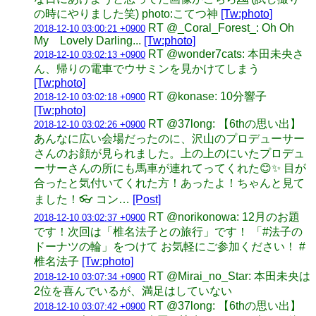
の時にやりました笑) photo:こてつ神
[Tw:photo]
RT @_Coral_Forest_: Oh Oh
2018-12-10 03:00:21 +0900
My Lovely Darling...
[Tw:photo]
RT @wonder7cats: 本田未央さ
2018-12-10 03:02:13 +0900
ん、帰りの電車でウサミンを見かけてしまう
[Tw:photo]
RT @konase: 10分響子
2018-12-10 03:02:18 +0900
[Tw:photo]
RT @37long: 【6thの思い出】
2018-12-10 03:02:26 +0900
あんなに広い会場だったのに、沢山のプロデューサー
さんのお顔が見られました。上の上のにいたプロデュ
ーサーさんの所にも馬車が連れてってくれた😊✨ 目が
合ったと気付いてくれた方！あったよ！ちゃんと見て
ました！👓 コン…
[Post]
RT @norikonowa: 12月のお題
2018-12-10 03:02:37 +0900
です！次回は「椎名法子との旅行」です！ 「#法子の
ドーナツの輪」をつけて お気軽にご参加ください！ #
椎名法子
[Tw:photo]
RT @Mirai_no_Star: 本田未央は
2018-12-10 03:07:34 +0900
2位を喜んでいるが、満足はしていない
RT @37long: 【6thの思い出】
2018-12-10 03:07:42 +0900