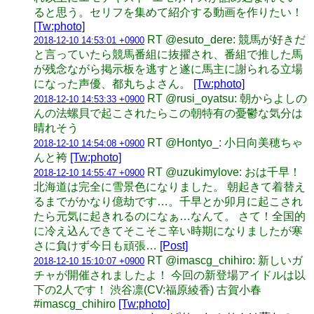
ると思う。セリフを集めて紹介する動画を作りたい！
[Tw:photo]
RT @esuto_dere: 競馬が好きだ
2018-12-10 14:53:01 +0900
と言っていたら競馬番組に抜擢され、番組で推した馬
が残念ながら掲示板を逃すと遂に馬主に謝られる立場
になった声優、都丸ちよさん。
[Tw:photo]
RT @rusi_oyatsu: 朝からよしの
2018-12-10 14:53:33 +0900
んの法螺貝で起こされたらこの朝特有の憂鬱な気分は
晴れそう
RT @Hontyo_: 小日向美穂ちゃ
2018-12-10 14:54:08 +0900
んと袴
[Tw:photo]
RT @uzukimylove: おは千早！
2018-12-10 14:55:47 +0900
北海道は完全に雪景色になりました。 朝起きて着替え
るまでがかなり億劫です…。千早とか卯月に起こされ
たら元気に起きれるのになぁ…なんて。 さて！全国的
に冷え込んできてそこそこ辛い時期になりましたが寒
さに負けず今日も頑張…
[Post]
RT @imascg_chihiro: 新しいガ
2018-12-10 15:10:07 +0900
チャが開催されましたよ！ 今回の新登場アイドルは以
下の2人です！ 渋谷凛(CV:福原綾香) 古賀小春
#imascg_chihiro
[Tw:photo]