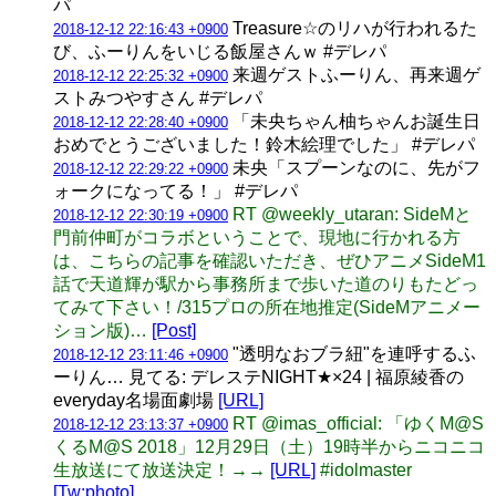
パ
Treasure☆のリハが行われるた
2018-12-12 22:16:43 +0900
び、ふーりんをいじる飯屋さんｗ #デレパ
来週ゲストふーりん、再来週ゲ
2018-12-12 22:25:32 +0900
ストみつやすさん #デレパ
「未央ちゃん柚ちゃんお誕生日
2018-12-12 22:28:40 +0900
おめでとうございました！鈴木絵理でした」 #デレパ
未央「スプーンなのに、先がフ
2018-12-12 22:29:22 +0900
ォークになってる！」 #デレパ
RT @weekly_utaran: SideMと
2018-12-12 22:30:19 +0900
門前仲町がコラボということで、現地に行かれる方
は、こちらの記事を確認いただき、ぜひアニメSideM1
話で天道輝が駅から事務所まで歩いた道のりもたどっ
てみて下さい！/315プロの所在地推定(SideMアニメー
ション版)…
[Post]
"透明なおブラ紐"を連呼するふ
2018-12-12 23:11:46 +0900
ーりん… 見てる: デレステNIGHT★×24 | 福原綾香の
everyday名場面劇場
[URL]
RT @imas_official: 「ゆくM@S
2018-12-12 23:13:37 +0900
くるM@S 2018」12月29日（土）19時半からニコニコ
生放送にて放送決定！→→
[URL]
#idolmaster
[Tw:photo]