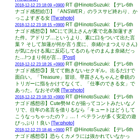
RT @HinotoSuzuki: 【デレ6th
2018-12-12 23:18:09 +0900
ナゴド感想絵①】「ANSWER」のラスサビ終わり、か
っこよすぎる女
[Tw:photo]
RT @HinotoSuzuki: 【デレ6th
2018-12-12 23:18:15 +0900
ナゴド感想②】MCにて渕上さんが素で北条加蓮すぎ
た件。アドリブ…というより、素に口をついて出た言
葉？ そして加蓮が何か言う度に、奈緒(=まつえりさん)
が気にかける風に反応してるのもそのまんま奈緒だっ
た…!つまり何が言…
[Post]
RT @HinotoSuzuki: 【デレ6th
2018-12-12 23:18:26 +0900
ナゴド感想③】見てて飽きないセクギル。出るだけで
面白い。「Treasure」冒頭、早苗さんちゃんと拳銃の
トリガーに指をかけてなくて、「仕事のできる女」で
あった。なおその後
[Tw:photo]
RT @HinotoSuzuki: 【デレ6th
2018-12-12 23:18:33 +0900
ナゴド感想④】Cute勢ＭＣが揃ってコントみたいなノ
リで、往年の名言を借りるなら「キュートはどうして
こうなっちゃったの？」…！ ベテランが多く安定の遊
びっぷり！良い
[Tw:photo]
RT @HinotoSuzuki: 【デレ6th
2018-12-12 23:18:46 +0900
ナゴド感想⑤】恐らくカメラには抜かれていなかっ