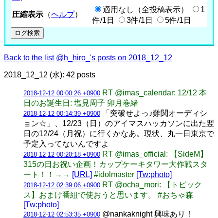
適用なし（全投稿表示）
1
圧縮表示
（
ヘルプ
）
件/1日
3件/1日
5件/1日
Back to the list
@h_hiro_'s posts on 2018_12_12
2018_12_12 (水): 42 posts
RT @imas_calendar: 12/12 本
2018-12-12 00:00:26 +0900
日のお誕生日: 塩見周子 卯月巻緒
「突破せよっ♪難関オーディシ
2018-12-12 00:14:39 +0900
ョン☆」、12/23（日）のアイマスハッカソンに出た翌
日の12/24（月祝）に行くかなあ。現状、丸一日東京で
予定入ってないんですよ
RT @imas_official: 【SideM】
2018-12-12 00:20:18 +0900
315の日お祝い企画！カップケーキタワー大作戦スタ
ート！！→→
[URL]
#idolmaster
[Tw:photo]
RT @ocha_mori: 【トピック
2018-12-12 02:39:06 +0900
ス】おまけ番組で使おうと思います。 #おちゃ森
[Tw:photo]
@nankaknight 興味あり！
2018-12-12 02:53:35 +0900