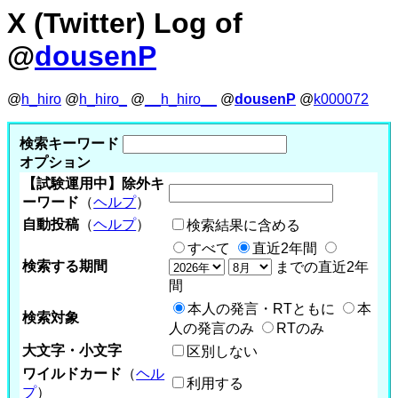
X (Twitter) Log of
@
dousenP
@
h_hiro
@
h_hiro_
@
__h_hiro__
@
dousenP
@
k000072
検索キーワード
オプション
【試験運用中】除外キ
ーワード
（
ヘルプ
）
自動投稿
（
ヘルプ
）
検索結果に含める
すべて
直近2年間
検索する期間
までの直近2年
間
本人の発言・RTともに
本
検索対象
人の発言のみ
RTのみ
大文字・小文字
区別しない
ワイルドカード
（
ヘル
利用する
プ
）