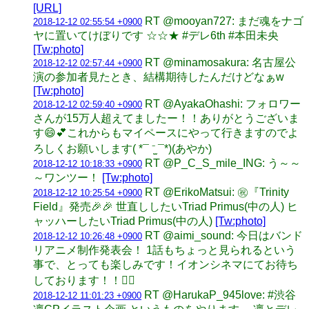
[URL]
RT @mooyan727: まだ魂をナゴ
2018-12-12 02:55:54 +0900
ヤに置いてけぼりです ☆☆★ #デレ6th #本田未央
[Tw:photo]
RT @minamosakura: 名古屋公
2018-12-12 02:57:44 +0900
演の参加者見たとき、結構期待したんだけどなぁw
[Tw:photo]
RT @AyakaOhashi: フォロワー
2018-12-12 02:59:40 +0900
さんが15万人超えてましたー！！ありがとうございま
す😄💕これからもマイペースにやって行きますのでよ
ろしくお願いします( *¯ ⁻̫ ¯*)(あやか)
RT @P_C_S_mile_ING: う～～
2018-12-12 10:18:33 +0900
～ワンツー！
[Tw:photo]
RT @ErikoMatsui: ㊗️『Trinity
2018-12-12 10:25:54 +0900
Field』発売🎉🎉 世直ししたいTriad Primus(中の人) ヒ
ャッハーしたいTriad Primus(中の人)
[Tw:photo]
RT @aimi_sound: 今日はバンド
2018-12-12 10:26:48 +0900
リアニメ制作発表会！ 1話もちょっと見られるという
事で、とっても楽しみです！イオンシネマにてお待ち
しております！！🙇‍♀️
RT @HarukaP_945love: #渋谷
2018-12-12 11:01:23 +0900