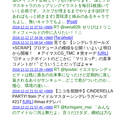
凛CPイラスト企画 というものをやります。 凛とデレ
マスキャラのカップリングイラストを毎日1枚描いて
いく企画です。 スケブが埋まるまでやります(好評で
あればもっと続きます) 普段凛と絡みのあるキャラで
もよし、無いキャラでもよ…
[Post]
RT @seria926: せりぴはトリニ
2018-12-12 11:37:53 +0900
ティフィールドの中に入りたい！！△
[Tw:photo]
2018-12-12 17:34:06 +0900
見てる: 【シンデレラガールズ
2018-12-12 21:08:54 +0900
×SCRAP】プロデュースの模様を公開！いよいよ明日
から開催！ ＃アイマスCG_TMC ＃突オーデ
[URL]
"◎チェックポイントのどこかに「マリエッP」の直筆
コメントが！" どういうことだってばよｗｗ
RT @tyuutai: イエスセレンディ
2018-12-12 21:22:28 +0900
ピティは既に過去の出来事になったけど定期的に蒸し
返されるありがサンキュー…どこで差がついたのか…
慢心、環境の違い…
【ニコ生視聴中】CINDERELLA
2018-12-12 21:51:42 +0900
PARTY! from アイドルマスターシンデレラガールズ
#217
[URL]
#imas #デレパ
RT @fuchigami_mai: 「みんな
2018-12-12 21:57:45 +0900
のアイドル♡渕上舞だよ」 言うだけタダ。継続は力な