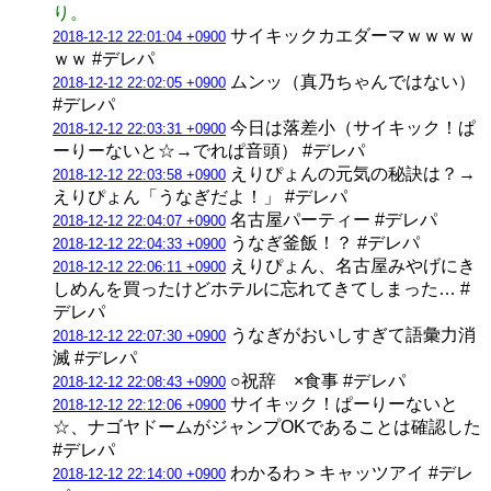
り。
サイキックカエダーマｗｗｗｗ
2018-12-12 22:01:04 +0900
ｗｗ #デレパ
ムンッ（真乃ちゃんではない）
2018-12-12 22:02:05 +0900
#デレパ
今日は落差小（サイキック！ぱ
2018-12-12 22:03:31 +0900
ーりーないと☆→でれぱ音頭） #デレパ
えりぴょんの元気の秘訣は？→
2018-12-12 22:03:58 +0900
えりぴょん「うなぎだよ！」 #デレパ
名古屋パーティー #デレパ
2018-12-12 22:04:07 +0900
うなぎ釜飯！？ #デレパ
2018-12-12 22:04:33 +0900
えりぴょん、名古屋みやげにき
2018-12-12 22:06:11 +0900
しめんを買ったけどホテルに忘れてきてしまった… #
デレパ
うなぎがおいしすぎて語彙力消
2018-12-12 22:07:30 +0900
滅 #デレパ
○祝辞 ×食事 #デレパ
2018-12-12 22:08:43 +0900
サイキック！ぱーりーないと
2018-12-12 22:12:06 +0900
☆、ナゴヤドームがジャンプOKであることは確認した
#デレパ
わかるわ > キャッツアイ #デレ
2018-12-12 22:14:00 +0900