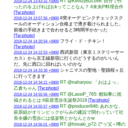
RT @KentzyBzLove: 自分で作
2018-12-24 13:43:32 +0900
ったのを上げればおkってことなん？ #未央P料理合作
[Tw:photo]
#突オーデ ピンクチェックスク
2018-12-24 13:57:56 +0900
ールのオーディション合格まで漕ぎ着けられました。
前後の手続きまで合わせると3時間半かかった
[Tw:photo]
フライ・ド・チキン！
2018-12-24 14:20:54 +0900
[Tw:photo]
西武新宿（東京ミステリーサー
2018-12-24 14:22:53 +0900
カス）から京王線新宿に行くのどうするのがいいん
だ。先に西口に回ればいいのかな
シャニマスの聖地・聖蹟桜ヶ丘
2018-12-24 14:33:30 +0900
に行ってきます
RT @naharyou: 「おはよっ」
2018-12-24 14:34:21 +0900
乙倉ちゃん
[Tw:photo]
RT @LassiP_765: 都知事に祝
2018-12-24 14:55:56 +0900
福されるとは #萩原雪歩生誕祭2018
[Tw:photo]
RT @producer946: あれかな、
2018-12-24 14:55:57 +0900
萩原組がオリンピックがらみの建設で関わっていて社
長令嬢の雪歩には低姿勢とかなんとかw
RT @hiroaki_p72: ζ*'ヮ')ζ＜噂の
2018-12-24 14:56:01 +0900