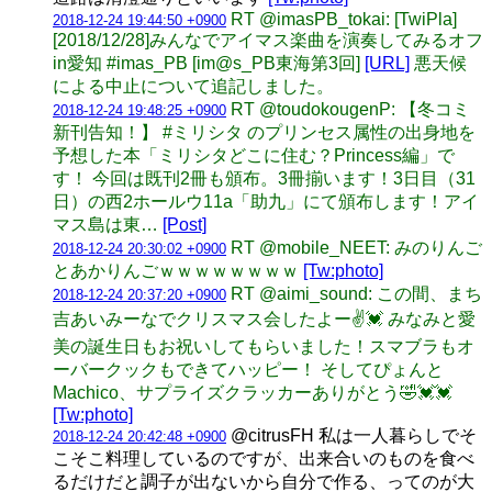
RT @imasPB_tokai: [TwiPla]
2018-12-24 19:44:50 +0900
[2018/12/28]みんなでアイマス楽曲を演奏してみるオフ
in愛知 #imas_PB [im@s_PB東海第3回]
[URL]
悪天候
による中止について追記しました。
RT @toudokougenP: 【冬コミ
2018-12-24 19:48:25 +0900
新刊告知！】 #ミリシタ のプリンセス属性の出身地を
予想した本「ミリシタどこに住む？Princess編」で
す！ 今回は既刊2冊も頒布。3冊揃います！3日目（31
日）の西2ホールウ11a「助九」にて頒布します！アイ
マス島は東…
[Post]
RT @mobile_NEET: みのりんご
2018-12-24 20:30:02 +0900
とあかりんごｗｗｗｗｗｗｗｗ
[Tw:photo]
RT @aimi_sound: この間、まち
2018-12-24 20:37:20 +0900
吉あいみーなでクリスマス会したよー✌️💓 みなみと愛
美の誕生日もお祝いしてもらいました！スマブラもオ
ーバークックもできてハッピー！ そしてぴょんと
Machico、サプライズクラッカーありがとう🤣💓💓
[Tw:photo]
@citrusFH 私は一人暮らしでそ
2018-12-24 20:42:48 +0900
こそこ料理しているのですが、出来合いのものを食べ
るだけだと調子が出ないから自分で作る、ってのが大