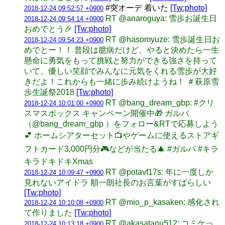
#突オーデ 着いた
[Tw:photo]
2018-12-24 09:52:57 +0900
RT @anaroguya: 雪歩お誕生日
2018-12-24 09:54:14 +0900
おめでとう🎉
[Tw:photo]
RT @hasomyuze: 雪歩誕生日お
2018-12-24 09:54:23 +0900
めでとー！！ 普段は臆病だけど、やると決めたら一生
懸命に勇気をもって挑戦と努力ができる強さを持って
いて、優しい笑顔でみんなに元気をくれる雪歩が大好
きだよ！これからも一緒に歩み続けようね！ ＃萩原雪
歩生誕祭2018
[Tw:photo]
RT @bang_dream_gbp: #クリ
2018-12-24 10:01:00 +0900
スマスボックス キャンペーン開催中🎁 ガルパ
（@bang_dream_gbp ）をフォロー&RTで応募しよう
💕 ホームシアターセット📺やゲームに使えるストアギ
フトカード3,000円分🎮などが当たる🎄 #ガルパ #キラ
キラドキドキXmas
RT @potavf17s: 年に一度しか
2018-12-24 10:09:47 +0900
見れないアイドラ 順一朗社長のお言葉がすばらしい
[Tw:photo]
RT @mio_p_kasaken: 感化され
2018-12-24 10:10:08 +0900
て作りました
[Tw:photo]
RT @akasatanu512: コミケっ
2018-12-24 10:13:18 +0900