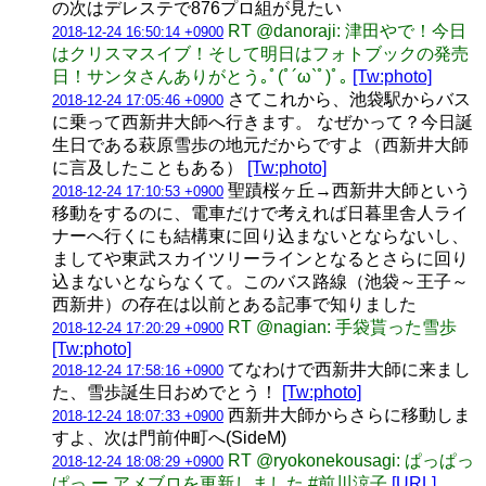
の次はデレステで876プロ組が見たい
RT @danoraji: 津田やで！今日
2018-12-24 16:50:14 +0900
はクリスマスイブ！そして明日はフォトブックの発売
日！サンタさんありがとう｡ﾟ(ﾟ´ω`ﾟ)ﾟ｡
[Tw:photo]
さてこれから、池袋駅からバス
2018-12-24 17:05:46 +0900
に乗って西新井大師へ行きます。 なぜかって？今日誕
生日である萩原雪歩の地元だからですよ（西新井大師
に言及したこともある）
[Tw:photo]
聖蹟桜ヶ丘→西新井大師という
2018-12-24 17:10:53 +0900
移動をするのに、電車だけで考えれば日暮里舎人ライ
ナーへ行くにも結構東に回り込まないとならないし、
ましてや東武スカイツリーラインとなるとさらに回り
込まないとならなくて。このバス路線（池袋～王子～
西新井）の存在は以前とある記事で知りました
RT @nagian: 手袋貰った雪歩
2018-12-24 17:20:29 +0900
[Tw:photo]
てなわけで西新井大師に来まし
2018-12-24 17:58:16 +0900
た、雪歩誕生日おめでとう！
[Tw:photo]
西新井大師からさらに移動しま
2018-12-24 18:07:33 +0900
すよ、次は門前仲町へ(SideM)
RT @ryokonekousagi: ぱっぱっ
2018-12-24 18:08:29 +0900
ぱっ ー アメブロを更新しました #前川涼子
[URL]