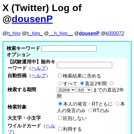
X (Twitter) Log of
@
dousenP
@
h_hiro
@
h_hiro_
@
__h_hiro__
@
dousenP
@
k000072
検索キーワード
オプション
【試験運用中】除外キ
ーワード
（
ヘルプ
）
自動投稿
（
ヘルプ
）
検索結果に含める
すべて
直近2年間
検索する期間
までの直近2年
間
本人の発言・RTともに
本
検索対象
人の発言のみ
RTのみ
大文字・小文字
区別しない
ワイルドカード
（
ヘル
利用する
プ
）