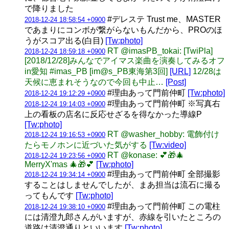
で降りました
#デレステ Trust me、MASTER
2018-12-24 18:58:54 +0900
であまりにコンボが繋がらないもんだから、PROのほ
うがスコア出る(白目)
[Tw:photo]
RT @imasPB_tokai: [TwiPla]
2018-12-24 18:59:18 +0900
[2018/12/28]みんなでアイマス楽曲を演奏してみるオフ
in愛知 #imas_PB [im@s_PB東海第3回]
[URL]
12/28は
天候に恵まれそうなので今回も中止…
[Post]
#理由あって門前仲町
[Tw:photo]
2018-12-24 19:12:29 +0900
#理由あって門前仲町 ※写真右
2018-12-24 19:14:03 +0900
上の看板の店名に反応せざるを得なかった導線P
[Tw:photo]
RT @washer_hobby: 電飾付け
2018-12-24 19:16:53 +0900
たらモノホンに近づいた気がする
[Tw:video]
RT @konase: 💕🎁🎄
2018-12-24 19:23:56 +0900
MerryX'mas 🎄🎁💕
[Tw:photo]
#理由あって門前仲町 全部撮影
2018-12-24 19:34:14 +0900
することはしませんでしたが、まあ担当は流石に撮る
ってもんです
[Tw:photo]
#理由あって門前仲町 この電柱
2018-12-24 19:38:10 +0900
には清澄九郎さんがいますが、赤線を引いたところの
道路は清澄通りといいます
[Tw:photo]