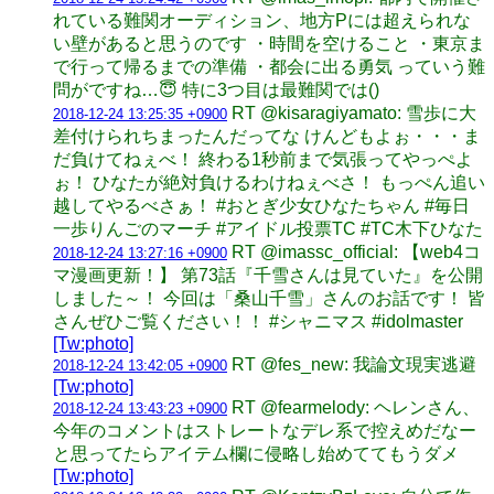
れている難関オーディション、地方Pには超えられな
い壁があると思うのです ・時間を空けること ・東京ま
で行って帰るまでの準備 ・都会に出る勇気 っていう難
問がですね…😇 特に3つ目は最難関では()
RT @kisaragiyamato: 雪歩に大
2018-12-24 13:25:35 +0900
差付けられちまったんだってな けんどもよぉ・・・ま
だ負けてねぇべ！ 終わる1秒前まで気張ってやっぺよ
ぉ！ ひなたが絶対負けるわけねぇべさ！ もっぺん追い
越してやるべさぁ！ #おとぎ少女ひなたちゃん #毎日
一歩りんごのマーチ #アイドル投票TC #TC木下ひなた
RT @imassc_official: 【web4コ
2018-12-24 13:27:16 +0900
マ漫画更新！】 第73話『千雪さんは見ていた』を公開
しました～！ 今回は「桑山千雪」さんのお話です！ 皆
さんぜひご覧ください！！ #シャニマス #idolmaster
[Tw:photo]
RT @fes_new: 我論文現実逃避
2018-12-24 13:42:05 +0900
[Tw:photo]
RT @fearmelody: ヘレンさん、
2018-12-24 13:43:23 +0900
今年のコメントはストレートなデレ系で控えめだなー
と思ってたらアイテム欄に侵略し始めててもうダメ
[Tw:photo]