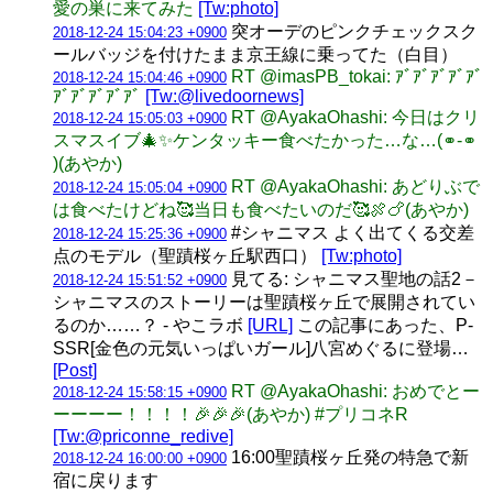
愛の巣に来てみた
[Tw:photo]
突オーデのピンクチェックスク
2018-12-24 15:04:23 +0900
ールバッジを付けたまま京王線に乗ってた（白目）
RT @imasPB_tokai: ｱﾞｱﾞｱﾞｱﾞｱﾞ
2018-12-24 15:04:46 +0900
ｱﾞｱﾞｱﾞｱﾞｱﾞ
[Tw:@livedoornews]
RT @AyakaOhashi: 今日はクリ
2018-12-24 15:05:03 +0900
スマスイブ🎄✨ケンタッキー食べたかった…な…(⚭-⚭
)(あやか)
RT @AyakaOhashi: あどりぶで
2018-12-24 15:05:04 +0900
は食べたけどね🥰当日も食べたいのだ🥰🍖🍗(あやか)
#シャニマス よく出てくる交差
2018-12-24 15:25:36 +0900
点のモデル（聖蹟桜ヶ丘駅西口）
[Tw:photo]
見てる: シャニマス聖地の話2－
2018-12-24 15:51:52 +0900
シャニマスのストーリーは聖蹟桜ヶ丘で展開されてい
るのか……？ - やこラボ
[URL]
この記事にあった、P-
SSR[金色の元気いっぱいガール]八宮めぐるに登場…
[Post]
RT @AyakaOhashi: おめでとー
2018-12-24 15:58:15 +0900
ーーーー！！！！🎉🎉🎉(あやか) #プリコネR
[Tw:@priconne_redive]
16:00聖蹟桜ヶ丘発の特急で新
2018-12-24 16:00:00 +0900
宿に戻ります