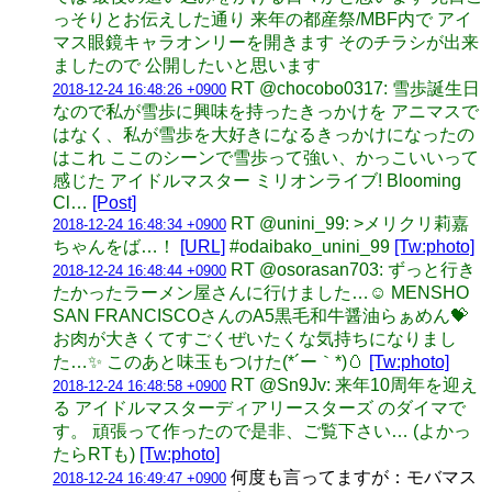
っそりとお伝えした通り 来年の都産祭/MBF内で アイ
マス眼鏡キャラオンリーを開きます そのチラシが出来
ましたので 公開したいと思います
RT @chocobo0317: 雪歩誕生日
2018-12-24 16:48:26 +0900
なので私が雪歩に興味を持ったきっかけを アニマスで
はなく、私が雪歩を大好きになるきっかけになったの
はこれ ここのシーンで雪歩って強い、かっこいいって
感じた アイドルマスター ミリオンライブ! Blooming
Cl…
[Post]
RT @unini_99: >メリクリ莉嘉
2018-12-24 16:48:34 +0900
ちゃんをば…！
[URL]
#odaibako_unini_99
[Tw:photo]
RT @osorasan703: ずっと行き
2018-12-24 16:48:44 +0900
たかったラーメン屋さんに行けました…☺️ MENSHO
SAN FRANCISCOさんのA5黒毛和牛醤油らぁめん💝
お肉が大きくてすごくぜいたくな気持ちになりまし
た…✨ このあと味玉もつけた(*´ー｀*)🥚
[Tw:photo]
RT @Sn9Jv: 来年10周年を迎え
2018-12-24 16:48:58 +0900
る アイドルマスターディアリースターズ のダイマで
す。 頑張って作ったので是非、ご覧下さい… (よかっ
たらRTも)
[Tw:photo]
何度も言ってますが：モバマス
2018-12-24 16:49:47 +0900