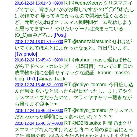
RT @eerieXeery: クリスマスイ
2018-12-24 16:01:43 +0900
ブですが、皆さんいかがお探しですか？(*^◯^*)わたし
は収録です 帰ってきてからなので開始が遅くなるけ
ど、元気があればクリスマス長時間ゲーム配信しよう
と思ってます〜！ やりたいゲームは決まっている…
(O_O)血みどろ…
[Post]
RT @tanezakiatsumi: せれぶが
2018-12-24 16:01:59 +0900
いてくれてほんとによかったなぁと。毎日思います。
[Tw:photo]
RT @kahun_mask: 遅ればせな
2018-12-24 16:45:46 +0900
がらアドベントカレンダー（15日目）ついでに昨日の
成果物を雑に公開 サイキックな認証 - kahun_mask’s
blog
[URL]
#imas_hack
RT @chiyo_tomaru: 今日粧し込
2018-12-24 16:46:32 +0900
んだ男女多いなと思ったら祝日だったし、ましてやク
リスマスイヴだったので、マライヤキャリー聴きなが
ら帰ります😊🎄✨👊
RT @chiyo_tomaru: クリスマス
2018-12-24 16:46:33 +0900
だとわかった瞬間にピザ食べたいな？？？？
RT @D2Ritsuko: 世間ではクリ
2018-12-24 16:46:57 +0900
スマスイブなんですけれども 冬コミ前の参加者にとっ
ては 最後の追い込みをかける日々かと思います 先日こ