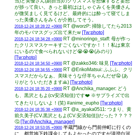
当)と美優さん(副担当)のクリスマスを想像すると妄想
が捗って良い。きっと最初ははしゃぐみくを美優さん
が微笑ましく見てるけど、最終的には酔って寝てしま
った美優さんをみくが介抱してそう。
RT @worzP: 掃除してたら2013
2018-12-24 18:28:22 +0900
年のモバマスグッズ出て来たw
[Tw:photo]
RT @minoringo_staff: 母が作っ
2018-12-24 18:34:28 +0900
たクリスマスケーキすごくないですか！！！私は東京
にいるので食べられないけど😭😭😭(みのり)
[Tw:photo]
RT @zakko346: 味見
[Tw:photo]
2018-12-24 18:34:50 +0900
RT @ErikoMatsui: ふふふ、クリ
2018-12-24 18:34:55 +0900
スマスだからなぁ、美味そうな仔羊ちゃんだぜ🤤 (あ
りがとういただきます🙏)
[Tw:photo]
RT @Anchika_manager: どう
2018-12-24 18:35:20 +0900
も、黒沢ともよ(cv安済知佳)です❤️ ※サプライズで出
てきたりしないよ！(笑) #anime_eupho
[Tw:photo]
RT @a_ayaka0511: つまり、黄
2018-12-24 18:35:38 +0900
前久美子(CV.黒沢ともよ(CV.安済知佳))だった？？？？
🤔
[Tw:@Anchika_manager]
半蔵門線から門前仲町に行くの
2018-12-24 18:53:05 +0900
に、都営地下鉄課金してもよかったのですが清澄白河