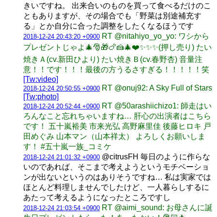
きいですね。 出来合いのものを買って食べるだけのこ
ともありますが、その場合でも「野菜は別途補充す
る」とか自分に合った調整をしたくなるほうです
RT @nitahiyo_yo_yo: ワシから
2018-12-24 20:43:20 +0900
プレゼントじゃよ🎄🎅🎁🍗🍰🎄❤️✨✨✨(押し売り) たい
焼きＡ(cv.新田ひより) たい焼きＢ(cv.春野杏) 音量注
意！！です！！！最後の方うるさすぎる！！！！！笑
[Tw:video]
RT @onuj92: A Sky Full of Stars
2018-12-24 20:50:55 +0900
[Tw:photo]
RT @50arashiichizo1: 師走はい
2018-12-24 20:52:44 +0900
ろんなこと忘れちゃいますね… 肝心の出演者はこちら
です！ 五十嵐裕美 市来光弘 高野麻里佳 後藤ヒロキ 戸
田めぐみ 山本マン（山本祥太） よろしくお願いしま
す！ #五十嵐一族_コミケ
@citrusFH 毎日のように作らな
2018-12-24 21:01:32 +0900
いのであれば、そこまで考えようというモチベーショ
ンが出ないというのはありそうですね… 私は実家では
ほとんど料理しませんでしたけど、一人暮らしするに
あたって考えるようになったところですし
RT @aimi_sound: お母さんに誕
2018-12-24 21:03:54 +0900