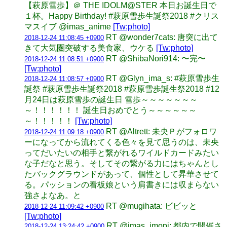
【萩原雪歩】＠ THE IDOLM@STER 本日お誕生日で
１杯。Happy Birthday! #萩原雪歩生誕祭2018 #クリス
マスイブ @imas_anime
[Tw:photo]
RT @wonder7cats: 唐突に出て
2018-12-24 11:08:45 +0900
きて大気圏突破する美食家、ウケる
[Tw:photo]
RT @ShibaNori914: 〜完〜
2018-12-24 11:08:51 +0900
[Tw:photo]
RT @Glyn_ima_s: #萩原雪歩生
2018-12-24 11:08:57 +0900
誕祭 #萩原雪歩生誕祭2018 #萩原雪歩誕生祭2018 #12
月24日は萩原雪歩の誕生日 雪歩～～～～～～～
～！！！！！！ 誕生日おめでとう～～～～～～
～！！！！！
[Tw:photo]
RT @Altrett: 未央Ｐがフォロワ
2018-12-24 11:09:18 +0900
ーになってから流れてくる色々を見て思うのは、未央
ってだいたいの相手と繋がれるワイルドカードみたい
な子だなと思う。そしてその繋がる力にはちゃんとし
たバックグラウンドがあって、個性として昇華させて
る。パッションの看板娘という肩書きには収まらない
強さよなあ。と
RT @mugihata: ビビッと
2018-12-24 11:09:42 +0900
[Tw:photo]
RT @imas_imopi: 都内で開催さ
2018-12-24 13:24:42 +0900