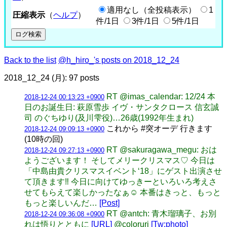
適用なし（全投稿表示）
1
圧縮表示
（
ヘルプ
）
件/1日
3件/1日
5件/1日
Back to the list
@h_hiro_'s posts on 2018_12_24
2018_12_24 (月): 97 posts
RT @imas_calendar: 12/24 本
2018-12-24 00:13:23 +0900
日のお誕生日: 萩原雪歩 イヴ・サンタクロース 信玄誠
司 のぐちゆり(及川雫役)…26歳(1992年生まれ)
これから #突オーデ 行きます
2018-12-24 09:09:13 +0900
(10時の回)
RT @sakuragawa_megu: おは
2018-12-24 09:27:13 +0900
ようございます！ そしてメリークリスマス♡ 今日は
「中島由貴クリスマスイベント‘18」にゲスト出演させ
て頂きます‼️ 今日に向けてゆっきーといろいろ考えさ
せてもらえて楽しかったなぁ☺️ 本番はきっと、もっと
もっと楽しいんだ…
[Post]
RT @antch: 青木瑠璃子、お別
2018-12-24 09:36:08 +0900
れは悟りとともに
[URL]
@coloruri
[Tw:photo]