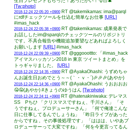
生日プレゼントもらった！あったかい！🎅🏻🎄
[Tw:photo]
RT @takemikamas: ima@parql
2018-12-24 22:05:20 +0900
にrdfチェックツールを仕込む簡単なお仕事
[URL]
#imas_hack
RT @takemikamas: 成果発表で
2018-12-24 22:05:38 +0900
お話ししたim@sparqlのチェックツールのリポジトリ
です。不具合報告や機能追加要望などあればよろしく
お願いします
[URL]
#imas_hack
RT @gggooottto: 「#imas_hack
2018-12-24 22:09:39 +0900
アイマスハッカソン2018 in 東京 ツイートまとめ」を
トゥギャりました。
[URL]
RT @AyakaOhashi: うずめちゃ
2018-12-24 22:14:35 +0900
んお誕生日おめでとう～～(｀・ｖ・´)🎉🎉🎉(あやか)
RT @AyakaOhashi: うおおおお
2018-12-24 22:14:36 +0900
🤤🤤(あやか) #きょうのゆうはん
[Tw:photo]
RT @hatenakiniwaka: デレマス
2018-12-24 22:24:11 +0900
SS Pちひ 「クリスマスですねぇ、千川さん」 「そ
うですねぇ。プロデューサーさん」 「何で俺達こんな
日に仕事してるんでしょうね」 「昨日ライブがあった
からですね 。その事後処理です」 「ははは、いやあプ
ロデューサーって大変ですね」 「何を今更言ってるん