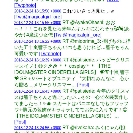
[Tw:photo]
これついさっき見た…ｗ
2018-12-24 18:15:50 +0900
[Tw:@magicalgirl_ore]
RT @AyakaOhashi: おお
2018-12-24 18:15:55 +0900
～！！！これを見たら来年ムキムキになれそう🥰💓(あ
やか) #魔法少女俺
[Tw:@magicalgirl_ore]
RT @midorime_3: 捧げものに描
2018-12-24 18:16:22 +0900
いた五十嵐響子ちゃん いつも思うけれど…響子ちゃん
可愛いです
[Tw:photo]
RT @patisierie: ハッピークリス
2018-12-24 18:16:39 +0900
マスイブ！😊🎉🎉🎉 ＊＊ cosplay＊＊ 【THE
IDOLM@STER CINDERELLA GIRLS】 💝五十嵐 響子
💝 SR＋/ハートオブユニティ 〝大切なみんなに、心か
ら贈る... メリークリスマー…
[Post]
RT @patisierie: 今年のクリスマ
2018-12-24 18:16:43 +0900
スは響子ちゃんと過ごしたい…その一心で衣装製作し
てましたっ！✨🎄 スカートはパニエなしでもフワッフ
ワ✨胸元の装飾がキラキラしててお気に入りです！😊
【THE IDOLM@STER CINDERELLA GIRLS】…
[Post]
RT @rivekaha: みくにゃん(担
2018-12-24 18:24:56 +0900