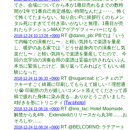
てさ、会場についてから本が1冊目売れるまでの数時
間が1年で1番自己肯定感低い時間なんだよ‥‥。怖く
て怖くてたまらない。知り合いPに挨拶行くのもメン
タル死にすぎてて付き添いがないと無理。1冊目が売
れたらテンションMAXアゲアゲフィーバーになる
RT @danro_pb: PBでは「いう
2018-12-24 10:13:28 +0900
て内輪での演奏だし〜」と軽い気持ちで楽譜を量産
し、暖炉のある家では「どうせ超身内での演奏だし気
楽だし〜」と軽い気持ちで楽譜を量産してたので、 今
回の北宇治の演奏会用の楽譜は妥協が許されないぶん
本当に緊張したけど、振り返ってみればとてもいい経
験になった
RT @sugarcoat: ピンチェのア
2018-12-24 11:06:33 +0900
クキーすごく綺麗に印刷してもらえて嬉しい！理想通
り😭 印刷所の方が嬉しいコメント添えてくださって原
稿で疲れた身体に染み渡る…ありがとうございました
#好きを形にトリニティ
[Tw:photo]
RT @ino_tac: Hotel Moonside、
2018-12-24 11:08:16 +0900
解禁から丸4年、Extendedのリリースから丸3年……お
そろしや……
RT @BELCORNO: ラテアート
2018-12-24 11:08:24 +0900