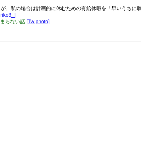
が、私の場合は計画的に休むための有給休暇を「早いうちに
riko3_]
が休まらない話
[Tw:photo]