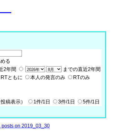
o__
含める
近2年間
までの直近2年間
RTともに
本人の発言のみ
RTのみ
全投稿表示）
1件/1日
3件/1日
5件/1日
 posts on 2019_03_30