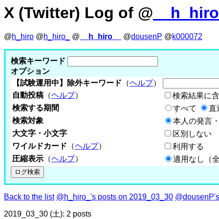
X (Twitter) Log of @
__h_hir
@
h_hiro
@
h_hiro_
@
__h_hiro__
@
dousenP
@
k000072
検索キーワード
オプション
【試験運用中】除外キーワード
（
ヘルプ
）
自動投稿
（
ヘルプ
）
検索結果に
検索する期間
すべて
直
検索対象
本人の発言・
大文字・小文字
区別しない
ワイルドカード
（
ヘルプ
）
利用する
圧縮表示
（
ヘルプ
）
適用なし（
Back to the list
@h_hiro_'s posts on 2019_03_30
@dousenP's
2019_03_30 (土): 2 posts