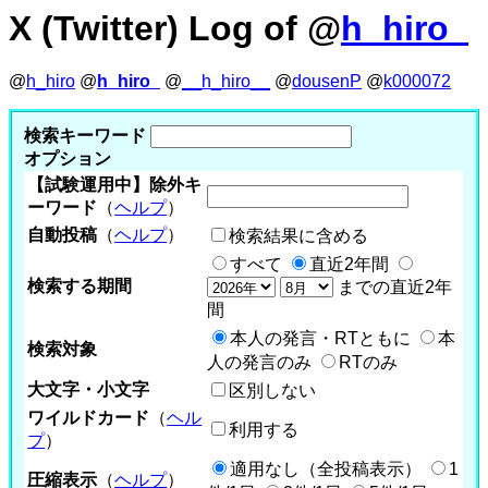
X (Twitter) Log of @
h_hiro_
@
h_hiro
@
h_hiro_
@
__h_hiro__
@
dousenP
@
k000072
検索キーワード
オプション
【試験運用中】除外キ
ーワード
（
ヘルプ
）
自動投稿
（
ヘルプ
）
検索結果に含める
すべて
直近2年間
検索する期間
までの直近2年
間
本人の発言・RTともに
本
検索対象
人の発言のみ
RTのみ
大文字・小文字
区別しない
ワイルドカード
（
ヘル
利用する
プ
）
適用なし（全投稿表示）
1
圧縮表示
（
ヘルプ
）