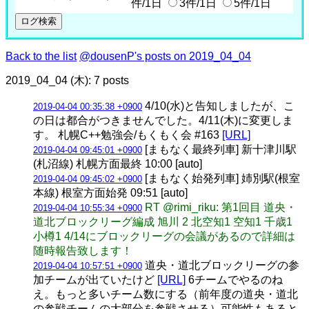
件/1日
3件/1日
5件/1日
Back to the list
@dousenP's posts on 2019_04_04
2019_04_04 (木): 7 posts
4/10(水)と告知しましたが、こ
2019-04-04 00:35:38 +0900
の日は都合がつきませんでした。4/11(木)に変更しま
す。 札幌C++勉強会/もくもく会 #163
[URL]
[まもなく最終列車] 新十津川駅
2019-04-04 09:45:01 +0900
(札沼線) 札幌方面最終 10:00 [auto]
[まもなく始発列車] 姉別駅(根室
2019-04-04 09:45:02 +0900
本線) 根室方面始発 09:51 [auto]
RT @rimi_riku: 第1回目 道央・
2019-04-04 10:55:34 +0900
道北ブロックリーグ編成 旭川 2 北空知1 空知1 千歳1
小樽1 4/14にブロックリーグの会議があるので詳細は
随時報告致します！
道央・道北ブロックリーグの参
2019-04-04 10:57:51 +0900
加チームが出ていたけど
[URL]
6チームでやるのね
え。もっと多いチーム数にする（前年度の道央・道北
の参戦チームの大部分を参戦させる）可能性もあると