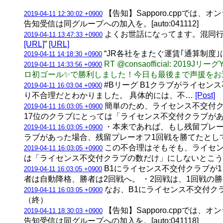
【告知】Sapporo.cppでは、
2019-04-11 12:30:02 +0900
告知受信は同グループへの加入を。[auto:041112]
よくお世話になってます。混同行列
2019-04-11 13:47:33 +0900
[URL]
”
[URL]
“JR各社をまたぐ運賃｢通算制度｣は
2019-04-11 14:18:30 +0900
RT @consaofficial
2019-04-11 14:33:56 +0900
ロ初ゴール✨で勝利しました！今日も最後まで声援をお
#Bリーグ B1クラブがライセ
2019-04-11 16:03:04 +0900
り不合理だとわかりました。 具体的には、不…
[Post]
簡単のため、ライセンス不交付ク
2019-04-11 16:03:05 +0900
17位のクラブにとっては「ライセンス不交付クラブが
・本来であれば、もし残留プレー
2019-04-11 16:03:05 +0900
ラブがあった場合、残留プレーオフ1回戦を勝てたとし
この不合理はそもそも、ライセン
2019-04-11 16:03:05 +0900
は「ライセンス不交付クラブの数だけ」にしないとこう
B1にライセンス不交付クラブが1
2019-04-11 16:03:05 +0900
者は自動降格、勝者は2回戦へ。 ・2回戦は、1回戦の
なお、B1にライセンス不交付ク
2019-04-11 16:03:05 +0900
（終）
【告知】Sapporo.cppでは、
2019-04-11 18:30:03 +0900
告知受信は同グループへの加入を。[auto:041118]