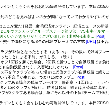
オンラインもくもく会をおおむね毎週開催しています。本日2019/04
のどこを見ればよいのかが図になっていてわかりやすいのがいい
ここが変だ | 経営 | 東洋経済オンライン | 経済ニュースの新基
: 2019JリーグYBCルヴァンカップグループステージ第３節、VS
送りいただきありがとうございました！札幌4-1湘南…
[Post]
ンス不交付で降格になる場合の残留プレーオフの方式
[URL]
は不合
ラブが18位となったとする（あるいは、その扱いで残留プレー
あったことによる不利」が生じる。（続く）
オフ1回戦を勝てた場合、2回戦で勝つことで自動残留でき負
ても自動残留はなく、入替戦にしかなら…
[Post]
ス不交付クラブがあった場合に15位クラブが自動残留に繰り
いう不合理が生じる、つまり15位クラブ…
[Post]
クラブある場合の残留プレーオフ：修正案 ・1回戦は、（ライ
勝者と15位クラブが対戦し、勝者は残留、敗者は入替戦に出場。
ラブが2クラブある場合は、単にそれ以外の下位2チームで対戦
オンラインもくもく会をおおむね毎週開催しています。本日2019/04