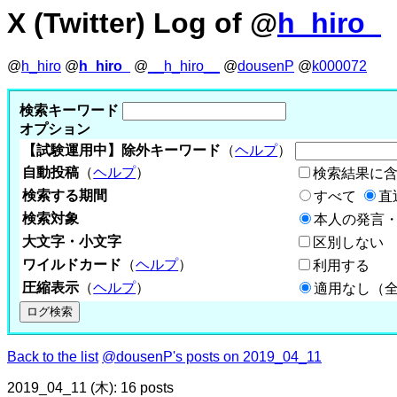
X (Twitter) Log of @
h_hiro_
@
h_hiro
@
h_hiro_
@
__h_hiro__
@
dousenP
@
k000072
検索キーワード
オプション
【試験運用中】除外キーワード
（
ヘルプ
）
自動投稿
（
ヘルプ
）
検索結果に
検索する期間
すべて
直
検索対象
本人の発言・
大文字・小文字
区別しない
ワイルドカード
（
ヘルプ
）
利用する
圧縮表示
（
ヘルプ
）
適用なし（
Back to the list
@dousenP's posts on 2019_04_11
2019_04_11 (木): 16 posts