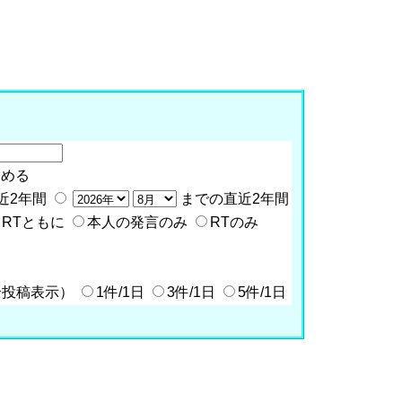
含める
近2年間
までの直近2年間
RTともに
本人の発言のみ
RTのみ
全投稿表示）
1件/1日
3件/1日
5件/1日