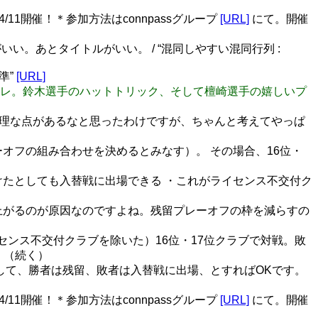
/11開催！＊参加方法はconnpassグループ
[URL]
にて。開催
。あとタイトルがいい。 / “混同しやすい混同行列 :
準”
[URL]
湘南ベルマーレ。鈴木選手のハットトリック、そして檀崎選手の嬉しいプ
理な点があるなと思ったわけですが、ちゃんと考えてやっぱ
オフの組み合わせを決めるとみなす）。 その場合、16位・
けたとしても入替戦に出場できる ・これがライセンス不交付ク
上がるのが原因なのですよね。残留プレーオフの枠を減らすの
センス不交付クラブを除いた）16位・17位クラブで対戦。敗
 （続く）
して、勝者は残留、敗者は入替戦に出場、とすればOKです。
/11開催！＊参加方法はconnpassグループ
[URL]
にて。開催