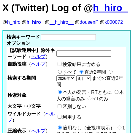
X (Twitter) Log of @
h_hiro_
@
h_hiro
@
h_hiro_
@
__h_hiro__
@
dousenP
@
k000072
検索キーワード
オプション
【試験運用中】除外キ
ーワード
（
ヘルプ
）
自動投稿
（
ヘルプ
）
検索結果に含める
すべて
直近2年間
検索する期間
までの直近2年
間
本人の発言・RTともに
本
検索対象
人の発言のみ
RTのみ
大文字・小文字
区別しない
ワイルドカード
（
ヘル
利用する
プ
）
適用なし（全投稿表示）
1
圧縮表示
（
ヘルプ
）