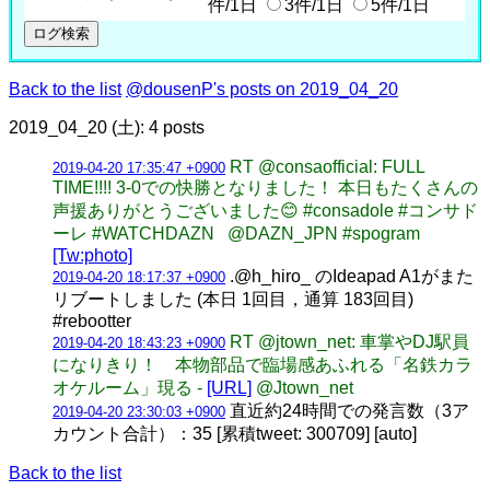
件/1日
3件/1日
5件/1日
Back to the list
@dousenP's posts on 2019_04_20
2019_04_20 (土): 4 posts
RT @consaofficial: FULL
2019-04-20 17:35:47 +0900
TIME!!!! 3-0での快勝となりました！ 本日もたくさんの
声援ありがとうございました😊 #consadole #コンサド
ーレ #WATCHDAZN⁠ ⁠⁠ ⁠⁠ @DAZN_JPN #spogram
[Tw:photo]
.@h_hiro_ のIdeapad A1がまた
2019-04-20 18:17:37 +0900
リブートしました (本日 1回目，通算 183回目)
#rebootter
RT @jtown_net: 車掌やDJ駅員
2019-04-20 18:43:23 +0900
になりきり！ 本物部品で臨場感あふれる「名鉄カラ
オケルーム」現る -
[URL]
@Jtown_net
直近約24時間での発言数（3ア
2019-04-20 23:30:03 +0900
カウント合計）：35 [累積tweet: 300709] [auto]
Back to the list