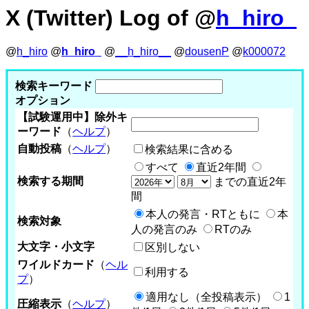
X (Twitter) Log of @
h_hiro_
@
h_hiro
@
h_hiro_
@
__h_hiro__
@
dousenP
@
k000072
検索キーワード
オプション
【試験運用中】除外キ
ーワード
（
ヘルプ
）
自動投稿
（
ヘルプ
）
検索結果に含める
すべて
直近2年間
検索する期間
までの直近2年
間
本人の発言・RTともに
本
検索対象
人の発言のみ
RTのみ
大文字・小文字
区別しない
ワイルドカード
（
ヘル
利用する
プ
）
適用なし（全投稿表示）
1
圧縮表示
（
ヘルプ
）