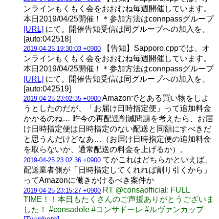
ンラインもくもく会をおおむね毎週開催しています。
本日2019/04/25開催！＊参加方法はconnpassグループ
[URL]
にて。開催告知受信は同グループへの加入を。
[auto:042518]
【告知】Sapporo.cppでは、オ
2019-04-25 19:30:03 +0900
ンラインもくもく会をおおむね毎週開催しています。
本日2019/04/25開催！＊参加方法はconnpassグループ
[URL]
にて。開催告知受信は同グループへの加入を。
[auto:042519]
Amazonでとある買い物をしよ
2019-04-25 23:02:35 +0900
うとしたのだが、「お届け日時指定便」って追加料金
かかるのね… 昨今の再配達削減問題を考えたら、お届
け日時指定便は日時指定のない配送と同額にすべきだ
と思うんだけどなあ…（お届け日時指定便の追加料金
を取らないか、通常配送の料金を上げるか）。
てかこれはどちらかといえば、
2019-04-25 23:02:36 +0900
配送業者側が「日時指定してくれれば割り引くから」
ってAmazonに働きかけるべき案件か
RT @consaofficial: FULL
2019-04-25 23:15:27 +0900
TIME！！本日もたくさんのご声援ありがとうございま
した！ #consadole #コンサドーレ #ルヴァンカップ