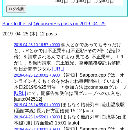
件/1日
3件/1日
5件/1日
Back to the list
@dousenP's posts on 2019_04_25
2019_04_25 (木): 12 posts
個人とかであってもそうだけ
2019-04-25 10:18:57 +0900
ど、JRとかでは不正乗車は不正額+その2倍（合計3
倍）を請求されるんですよね 見てる: 不正乗車、ＪＲ
が１．８億円請求 京王観光、発券業務委託も解除：
朝日新聞デジタル
[URL]
【告知】Sapporo.cppでは、オ
2019-04-25 12:30:02 +0900
ンラインもくもく会をおおむね毎週開催しています。
本日2019/04/25開催！＊参加方法はconnpassグループ
[URL]
にて。開催告知受信は同グループへの加入を。
[auto:042512]
[まもなく始発列車] 流山温泉駅
2019-04-25 14:55:01 +0900
(函館本線) 長万部方面始発 15:12 [auto]
[まもなく最終列車] 白滝駅(石北
2019-04-25 14:55:01 +0900
本線) 旭川方面最終 15:01 [auto]
【告知】Sapporo.cppでは、オ
2019-04-25 18:30:02 +0900