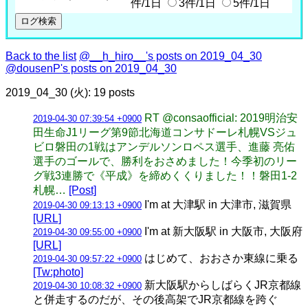
件/1日
3件/1日
5件/1日
Back to the list
@__h_hiro__'s posts on 2019_04_30
@dousenP's posts on 2019_04_30
2019_04_30 (火): 19 posts
RT @consaofficial: 2019明治安
2019-04-30 07:39:54 +0900
田生命J1リーグ第9節北海道コンサドーレ札幌VSジュ
ビロ磐田の1戦はアンデルソンロペス選手、進藤 亮佑
選手のゴールで、勝利をおさめました！今季初のリー
グ戦3連勝で《平成》を締めくくりました！！磐田1-2
札幌…
[Post]
I'm at 大津駅 in 大津市, 滋賀県
2019-04-30 09:13:13 +0900
[URL]
I'm at 新大阪駅 in 大阪市, 大阪府
2019-04-30 09:55:00 +0900
[URL]
はじめて、おおさか東線に乗る
2019-04-30 09:57:22 +0900
[Tw:photo]
新大阪駅からしばらくJR京都線
2019-04-30 10:08:32 +0900
と併走するのだが、その後高架でJR京都線を跨ぐ