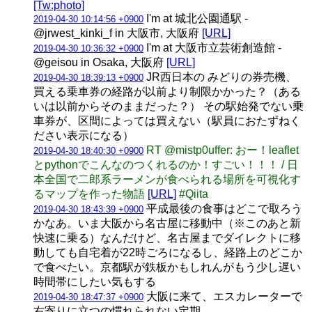
[Tw:photo]
I'm at 城北公園通駅 -
2019-04-30 10:14:56 +0900
@jrwest_kinki_f in 大阪市, 大阪府
[URL]
I'm at 大阪市立芸術創造館 -
2019-04-30 10:36:32 +0900
@geisou in Osaka, 大阪府
[URL]
JR西日本の みどりの券売機、
2019-04-30 18:39:13 +0900
買える乗車券の経路が以前より制限かかった？（ある
いは以前からそのままだった？） その駅始発でない乗
車券が、区間によっては買えない（駅員におたずねく
ださい表示になる）
RT @mistp0uffer: おー！leaflet
2019-04-30 18:40:30 +0900
とpythonでこんなのつくれるのか！すごい！！！ / 日
本全国で二郎系ラーメンが食べられる場所を可視化す
るマップを作った物語
[URL]
#Qiita
平成最後の食事はどこで取ろう
2019-04-30 18:43:39 +0900
かなあ。いま大阪から名古屋に移動中（※このあと新
快速に乗る）なんだけど、名古屋までダイレクトに移
動しても自宅着が22時ごろになるし、経路上のどこか
で食べたい。京都駅が鉄板かもしれんがもう少し遅い
時間帯にしたい気もする
大阪に来て、エスカレーターで
2019-04-30 18:47:37 +0900
右寄りに立つの慣れられない定期