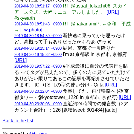
RT @usual_tokachi06: スカイ
2019-04-30 18:51:17 +0900
アース公式、大幅リニューアルしました。
[URL]
#skyearth
RT @nakanamiP: ←令和 平成
2019-04-30 18:51:43 +0900
→
[Tw:photo]
新快速に乗ってから思ったけ
2019-04-30 18:54:59 +0900
ど、高槻って手もありだったかもなあ ζ*'ヮ')ζ
結局、京都で一度降りた
2019-04-30 19:15:14 +0900
I'm at 京都駅 in 京都市, 京都府
2019-04-30 19:15:32 +0900
[URL]
#平成最後に自分の代表作を貼
2019-04-30 19:57:22 +0900
る ってタグが見えたので、多くの方に見ていただけて
ありがたい限りであるこの記事を再紹介させていただ
きます。 [C++] STLの型の使い分け - Qiita
[URL]
食事してた、再び帰路へ (@ 京
2019-04-30 20:12:04 +0900
都タワー - @kyototower_1228 in 京都市, 京都府)
[URL]
直近約24時間での発言数（3ア
2019-04-30 23:30:03 +0900
カウント合計）：126 [累積tweet: 301484] [auto]
Back to the list
Powered by
@h_hiro_