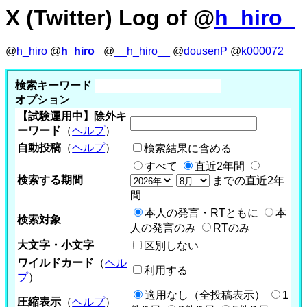
X (Twitter) Log of @
h_hiro_
@
h_hiro
@
h_hiro_
@
__h_hiro__
@
dousenP
@
k000072
検索キーワード
オプション
【試験運用中】除外キ
ーワード
（
ヘルプ
）
自動投稿
（
ヘルプ
）
検索結果に含める
すべて
直近2年間
検索する期間
までの直近2年
間
本人の発言・RTともに
本
検索対象
人の発言のみ
RTのみ
大文字・小文字
区別しない
ワイルドカード
（
ヘル
利用する
プ
）
適用なし（全投稿表示）
1
圧縮表示
（
ヘルプ
）