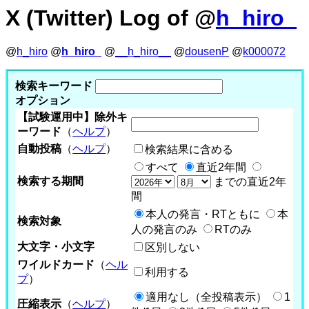
X (Twitter) Log of @
h_hiro_
@
h_hiro
@
h_hiro_
@
__h_hiro__
@
dousenP
@
k000072
検索キーワード
オプション
【試験運用中】除外キ
ーワード
（
ヘルプ
）
自動投稿
（
ヘルプ
）
検索結果に含める
すべて
直近2年間
検索する期間
までの直近2年
間
本人の発言・RTともに
本
検索対象
人の発言のみ
RTのみ
大文字・小文字
区別しない
ワイルドカード
（
ヘル
利用する
プ
）
適用なし（全投稿表示）
1
圧縮表示
（
ヘルプ
）