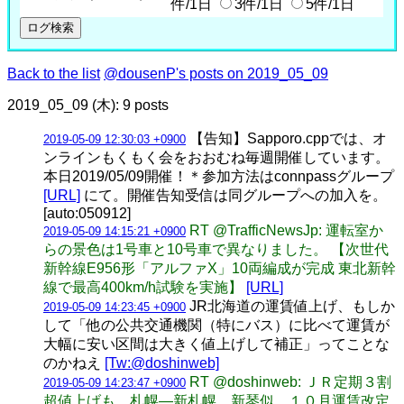
件/1日
3件/1日
5件/1日
Back to the list
@dousenP's posts on 2019_05_09
2019_05_09 (木): 9 posts
【告知】Sapporo.cppでは、オ
2019-05-09 12:30:03 +0900
ンラインもくもく会をおおむね毎週開催しています。
本日2019/05/09開催！＊参加方法はconnpassグループ
[URL]
にて。開催告知受信は同グループへの加入を。
[auto:050912]
RT @TrafficNewsJp: 運転室か
2019-05-09 14:15:21 +0900
らの景色は1号車と10号車で異なりました。 【次世代
新幹線E956形「アルファX」10両編成が完成 東北新幹
線で最高400km/h試験を実施】
[URL]
JR北海道の運賃値上げ、もしか
2019-05-09 14:23:45 +0900
して「他の公共交通機関（特にバス）に比べて運賃が
大幅に安い区間は大きく値上げして補正」ってことな
のかねえ
[Tw:@doshinweb]
RT @doshinweb: ＪＲ定期３割
2019-05-09 14:23:47 +0900
超値上げも 札幌―新札幌、新琴似 １０月運賃改定