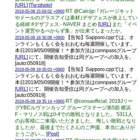
[URL]
[Tw:photo]
RT @Calcijp: ｢ガレージキット
2019-05-09 15:59:02 +0900
やドールのグラスアイは素材｣デザフェスが炎上してい
る経緯 #デザフェス - NAVER まとめ
[URL]
また「イベ
ント運営やるべからず集」が出来てしまったか。
【告知】Sapporo.cppでは、オ
2019-05-09 18:30:08 +0900
ンラインもくもく会をおおむね毎週開催しています。
本日2019/05/09開催！＊参加方法はconnpassグループ
[URL]
にて。開催告知受信は同グループへの加入を。
[auto:050918]
【告知】Sapporo.cppでは、オ
2019-05-09 19:30:03 +0900
ンラインもくもく会をおおむね毎週開催しています。
本日2019/05/09開催！＊参加方法はconnpassグループ
[URL]
にて。開催告知受信は同グループへの加入を。
[auto:050919]
RT @consaofficial: 2019Jリー
2019-05-09 19:35:14 +0900
グYBCルヴァンカップ グループステージ第5節 横浜
F・マリノス戦は0-4での敗戦となりました。 5311人
のお客様にご来場いただきました。 悔しい敗戦となり
ましたが、最後までたくさんのご声援、本当にありが
とうござい…
[Post]