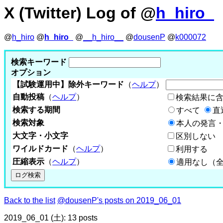
X (Twitter) Log of @
h_hiro_
@
h_hiro
@
h_hiro_
@
__h_hiro__
@
dousenP
@
k000072
検索キーワード
オプション
【試験運用中】除外キーワード
（
ヘルプ
）
自動投稿
（
ヘルプ
）
検索結果に
検索する期間
すべて
直
検索対象
本人の発言・
大文字・小文字
区別しない
ワイルドカード
（
ヘルプ
）
利用する
圧縮表示
（
ヘルプ
）
適用なし（
Back to the list
@dousenP's posts on 2019_06_01
2019_06_01 (土): 13 posts