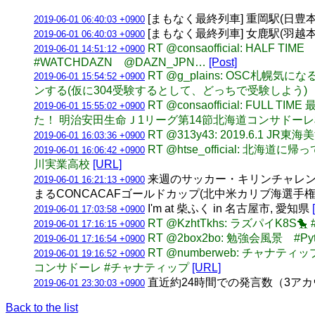
[まもなく最終列車] 重岡駅(日豊本線) 
2019-06-01 06:40:03 +0900
[まもなく最終列車] 女鹿駅(羽越本線) 
2019-06-01 06:40:03 +0900
RT @consaofficial: H
2019-06-01 14:51:12 +0900
#WATCHDAZN ⁠ ⁠⁠ ⁠⁠ @DAZN_JPN…
[Post]
RT @g_plains: OSC札幌
2019-06-01 15:54:52 +0900
ンする(仮に304受験するとして、どっちで受験しよう)
RT @consaofficial:
2019-06-01 15:55:02 +0900
た！ 明治安田生命Ｊ1リーグ第14節北海道コンサドーレ札
RT @313y43: 2019.6.1
2019-06-01 16:03:36 +0900
RT @htse_official:
2019-06-01 16:06:42 +0900
川実業高校
[URL]
来週のサッカー・キリンチャレン
2019-06-01 16:21:13 +0900
まるCONCACAFゴールドカップ(北中米カリブ海選手
I'm at 柴ふく in 名古屋市, 愛知県
2019-06-01 17:03:58 +0900
RT @KzhtTkhs: ラズパイK8S🐤 
2019-06-01 17:16:15 +0900
RT @2box2bo: 勉強会風景 #P
2019-06-01 17:16:54 +0900
RT @numberweb: チャナテ
2019-06-01 19:16:52 +0900
コンサドーレ #チャナティップ
[URL]
直近約24時間での発言数（3アカウント合計
2019-06-01 23:30:03 +0900
Back to the list