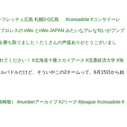
サンフレッチェ広島 札幌0-0広島 #consadole #コンサドーレ
新日本プロレスの nWo とnWo JAPAN みたいなアレな匂いがプンプ
守りきり勝利を勝ち取りました！たくさんの声援ありがとうございまし
酔いしれてください！ #北海道十勝スカイアース #流通経済大学 #旭
バドルだけど、そういやこの2チームって、6月15日から始
mberアーカイブ #Jリーグ #jleague #consadole #