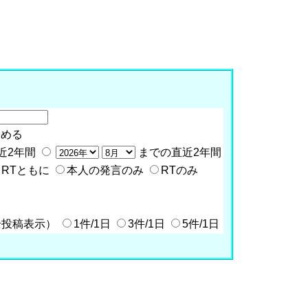
含める
近2年間
までの直近2年間
RTともに
本人の発言のみ
RTのみ
全投稿表示）
1件/1日
3件/1日
5件/1日