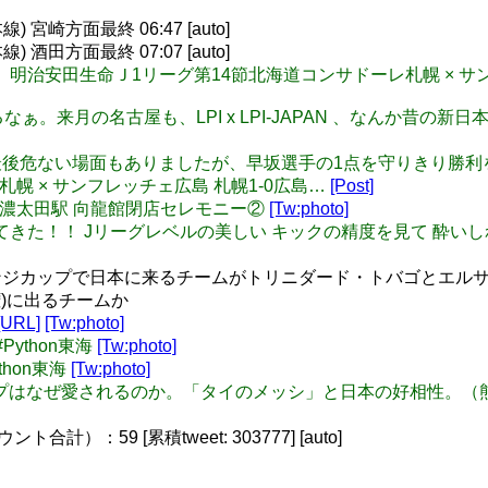
宮崎方面最終 06:47 [auto]
酒田方面最終 07:07 [auto]
ALF TIME 明治安田生命Ｊ1リーグ第14節北海道コンサドーレ札幌 × 
気になるなぁ。来月の名古屋も、LPI x LPI-JAPAN 、なんか昔の
 FULL TIME 最後危ない場面もありましたが、早坂選手の1点を
幌 × サンフレッチェ広島 札幌1-0広島…
[Post]
 JR東海美濃太田駅 向龍館閉店セレモニー②
[Tw:photo]
 北海道に帰ってきた！！ Jリーグレベルの美しい キックの精度を見て 
ジカップで日本に来るチームがトリニダード・トバゴとエルサル
権)に出るチームか
[URL]
[Tw:photo]
#Python東海
[Tw:photo]
ython東海
[Tw:photo]
ィップはなぜ愛されるのか。「タイのメッシ」と日本の好相性。（熊崎敬） #nu
）：59 [累積tweet: 303777] [auto]