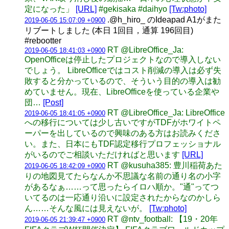
定になった」
[URL]
#gekisaka #daihyo
[Tw:photo]
.@h_hiro_ のIdeapad A1がまた
2019-06-05 15:07:09 +0900
リブートしました (本日 1回目，通算 196回目)
#rebootter
RT @LibreOffice_Ja:
2019-06-05 18:41:03 +0900
OpenOfficeは停止したプロジェクトなので導入しない
でしょう。 LibreOfficeではコスト削減の導入は必ず失
敗すると分かっているので、そういう目的の導入は勧
めていません。現在、LibreOfficeを使っている企業や
団…
[Post]
RT @LibreOffice_Ja: LibreOffice
2019-06-05 18:41:05 +0900
への移行については少し古いですがTDFがホワイトペ
ーパーを出しているので興味のある方はお読みくださ
い。また、日本にもTDF認定移行プロフェッショナル
がいるのでご相談いただければと思います
[URL]
RT @kusuha385: 豊川稲荷あた
2019-06-05 18:42:09 +0900
りの地図見てたらなんか不思議な名前の通り名の小字
があるなぁ……って思ったらイロハ順か。"通"ってつ
いてるのは一応通り沿いに設定されたからなのかしら
ん……そんな風には見えないが。
[Tw:photo]
RT @ntv_football: 【19・20年
2019-06-05 21:39:47 +0900