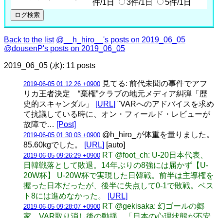
件/1日
3件/1日
5件/1日
Back to the list
@__h_hiro__'s posts on 2019_06_05
@dousenP's posts on 2019_06_05
2019_06_05 (水): 11 posts
見てる: 前代未聞の事件でアフ
2019-06-05 01:12:26 +0900
リカ王者決定 “棄権”クラブの地元メディア糾弾「歴
史的スキャンダル」
[URL]
"VARへのアドバイスを求め
て抗議している時に、オン・フィールド・レビューが
故障で…
[Post]
@h_hiro_が体重を量りました。
2019-06-05 01:30:03 +0900
85.60kgでした。
[URL]
[auto]
RT @foot_ch: U-20日本代表、
2019-06-05 09:26:29 +0900
日韓戦落として敗退。14年ぶりの8強には届かず【U-
20W杯】 U-20W杯で実現した日韓戦。前半は主導権を
握った日本だったが、後半に失点して0-1で敗戦。ベス
ト8には進めなかった。
[URL]
RT @gekisaka: 幻ゴールの郷
2019-06-05 09:28:07 +0900
家、VAR取り消し後の動揺…「日本の心理状態が不安