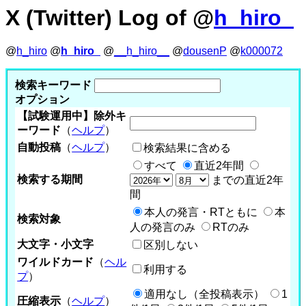
X (Twitter) Log of @
h_hiro_
@
h_hiro
@
h_hiro_
@
__h_hiro__
@
dousenP
@
k000072
検索キーワード
オプション
【試験運用中】除外キ
ーワード
（
ヘルプ
）
自動投稿
（
ヘルプ
）
検索結果に含める
すべて
直近2年間
検索する期間
までの直近2年
間
本人の発言・RTともに
本
検索対象
人の発言のみ
RTのみ
大文字・小文字
区別しない
ワイルドカード
（
ヘル
利用する
プ
）
適用なし（全投稿表示）
1
圧縮表示
（
ヘルプ
）