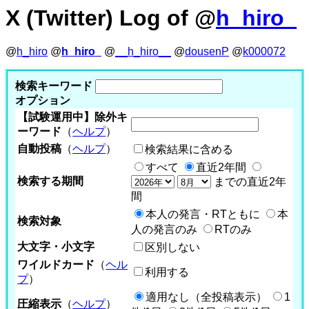
X (Twitter) Log of @
h_hiro_
@
h_hiro
@
h_hiro_
@
__h_hiro__
@
dousenP
@
k000072
検索キーワード
オプション
【試験運用中】除外キ
ーワード
（
ヘルプ
）
自動投稿
（
ヘルプ
）
検索結果に含める
すべて
直近2年間
検索する期間
までの直近2年
間
本人の発言・RTともに
本
検索対象
人の発言のみ
RTのみ
大文字・小文字
区別しない
ワイルドカード
（
ヘル
利用する
プ
）
適用なし（全投稿表示）
1
圧縮表示
（
ヘルプ
）