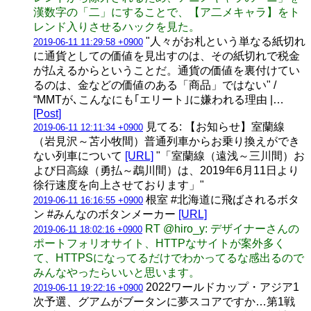
漢数字の「二」にすることで、【ア二メキャラ】をト
レンド入りさせるハックを見た。
"人々がお札という単なる紙切れ
2019-06-11 11:29:58 +0900
に通貨としての価値を見出すのは、その紙切れで税金
が払えるからということだ。通貨の価値を裏付けてい
るのは、金などの価値のある「商品」ではない" /
“MMTが､こんなにも｢エリート｣に嫌われる理由 |…
[Post]
見てる: 【お知らせ】室蘭線
2019-06-11 12:11:34 +0900
（岩見沢～苫小牧間）普通列車からお乗り換えができ
ない列車について
[URL]
"「室蘭線（遠浅～三川間）お
よび日高線（勇払～鵡川間）は、2019年6月11日より
徐行速度を向上させております」"
根室 #北海道に飛ばされるボタ
2019-06-11 16:16:55 +0900
ン #みんなのボタンメーカー
[URL]
RT @hiro_y: デザイナーさんの
2019-06-11 18:02:16 +0900
ポートフォリオサイト、HTTPなサイトが案外多く
て、HTTPSになってるだけでわかってるな感出るので
みんなやったらいいと思います。
2022ワールドカップ・アジア1
2019-06-11 19:22:16 +0900
次予選、グアムがブータンに夢スコアですか…第1戦