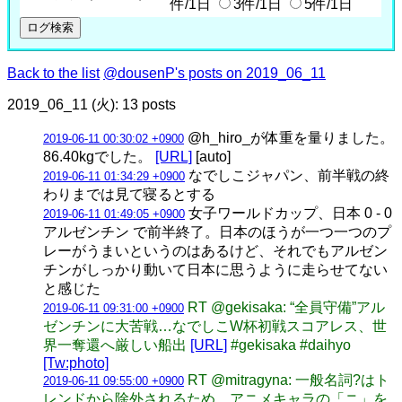
件/1日
3件/1日
5件/1日
Back to the list
@dousenP's posts on 2019_06_11
2019_06_11 (火): 13 posts
@h_hiro_が体重を量りました。
2019-06-11 00:30:02 +0900
86.40kgでした。
[URL]
[auto]
なでしこジャパン、前半戦の終
2019-06-11 01:34:29 +0900
わりまでは見て寝るとする
女子ワールドカップ、日本 0 - 0
2019-06-11 01:49:05 +0900
アルゼンチン で前半終了。日本のほうが一つ一つのプ
レーがうまいというのはあるけど、それでもアルゼン
チンがしっかり動いて日本に思うように走らせてない
と感じた
RT @gekisaka: “全員守備”アル
2019-06-11 09:31:00 +0900
ゼンチンに大苦戦…なでしこW杯初戦スコアレス、世
界一奪還へ厳しい船出
[URL]
#gekisaka #daihyo
[Tw:photo]
RT @mitragyna: 一般名詞?はト
2019-06-11 09:55:00 +0900
レンドから除外されるため、アニメキャラの「ニ」を