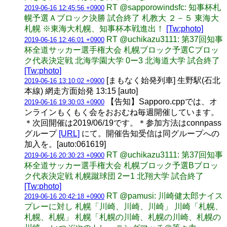
RT @sapporowindsfc: 知事杯札
2019-06-16 12:45:56 +0900
幌予選Ａブロック決勝 試合終了 札教大 ２－５ 東海大
札幌 ※東海大札幌、知事杯本戦進出！
[Tw:photo]
RT @uchikazu3111: 第37回知事
2019-06-16 12:46:01 +0900
杯全道サッカー選手権大会 札幌ブロック予選Cブロッ
ク代表決定戦 北海学園大学 0ー3 北海道大学 試合終了
[Tw:photo]
[まもなく始発列車] 生野駅(石北
2019-06-16 13:10:02 +0900
本線) 網走方面始発 13:15 [auto]
【告知】Sapporo.cppでは、オ
2019-06-16 19:30:03 +0900
ンラインもくもく会をおおむね毎週開催しています。
＊次回開催は2019/06/19です。＊参加方法はconnpass
グループ
[URL]
にて。開催告知受信は同グループへの
加入を。[auto:061619]
RT @uchikazu3111: 第37回知事
2019-06-16 20:30:23 +0900
杯全道サッカー選手権大会 札幌ブロック予選Bブロッ
ク代表決定戦 札幌蹴球団 2ー1 北翔大学 試合終了
[Tw:photo]
RT @pamusi: 川崎健太郎ナイス
2019-06-16 20:42:18 +0900
プレーに対し 札幌「川崎、川崎、川崎」 川崎「札幌、
札幌、札幌」 札幌「札幌の川崎、札幌の川崎、札幌の