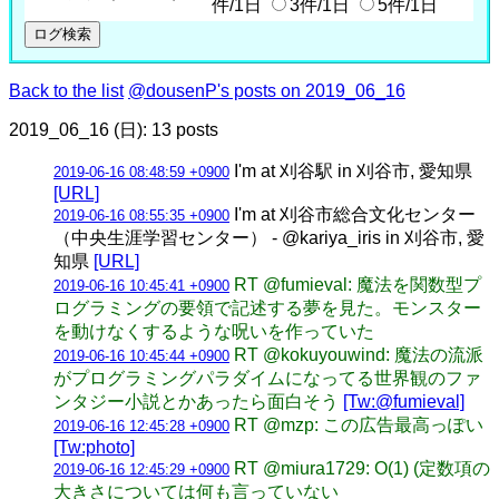
件/1日
3件/1日
5件/1日
Back to the list
@dousenP's posts on 2019_06_16
2019_06_16 (日): 13 posts
I'm at 刈谷駅 in 刈谷市, 愛知県
2019-06-16 08:48:59 +0900
[URL]
I'm at 刈谷市総合文化センター
2019-06-16 08:55:35 +0900
（中央生涯学習センター） - @kariya_iris in 刈谷市, 愛
知県
[URL]
RT @fumieval: 魔法を関数型プ
2019-06-16 10:45:41 +0900
ログラミングの要領で記述する夢を見た。モンスター
を動けなくするような呪いを作っていた
RT @kokuyouwind: 魔法の流派
2019-06-16 10:45:44 +0900
がプログラミングパラダイムになってる世界観のファ
ンタジー小説とかあったら面白そう
[Tw:@fumieval]
RT @mzp: この広告最高っぽい
2019-06-16 12:45:28 +0900
[Tw:photo]
RT @miura1729: O(1) (定数項の
2019-06-16 12:45:29 +0900
大きさについては何も言っていない