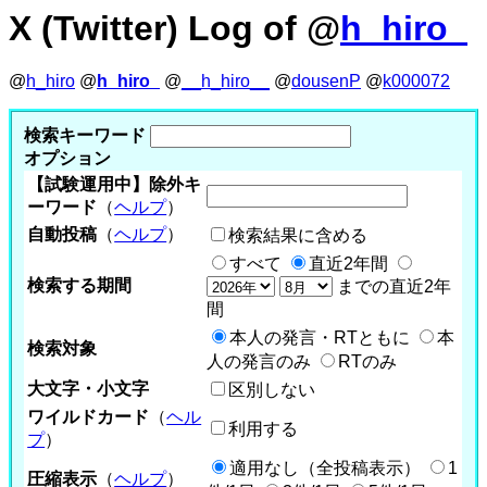
X (Twitter) Log of @
h_hiro_
@
h_hiro
@
h_hiro_
@
__h_hiro__
@
dousenP
@
k000072
検索キーワード
オプション
【試験運用中】除外キ
ーワード
（
ヘルプ
）
自動投稿
（
ヘルプ
）
検索結果に含める
すべて
直近2年間
検索する期間
までの直近2年
間
本人の発言・RTともに
本
検索対象
人の発言のみ
RTのみ
大文字・小文字
区別しない
ワイルドカード
（
ヘル
利用する
プ
）
適用なし（全投稿表示）
1
圧縮表示
（
ヘルプ
）