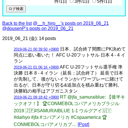
件/1日
3件/1日
5件/1日
Back to the list
@__h_hiro__'s posts on 2019_06_21
@dousenP's posts on 2019_06_21
2019_06_21 (金): 14 posts
日本、試合終了間際にPK決めて
2019-06-21 00:39:50 +0900
同点に追い着いた！ AFC U-20フットサル 日本 4 - 4 イ
ラン
AFC U-20フットサル選手権 準
2019-06-21 01:06:16 +0900
決勝 日本 8 - 4 イラン（延長；試合終了） 延長で日本
が先制して、後がないイランがパワープレーに賭けて
出るが、日本が守り切る&追加点を積み重ねて勝利。
決勝戦の相手はアフガニスタン
RT @jfa_samuraiblue: 【後半キ
2019-06-21 09:18:42 +0900
ックオフ！】 🏆CONMEBOLコパアメリカブラジル
2019 🇯🇵#SAMURAIBLUE 1-1 ウルグアイ🇺🇾
#daihyo #jfa #コパアメリカ #Copaamerica 🏆
CONMEBOLコパアメリカブ…
[Post]