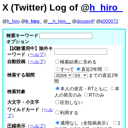
X (Twitter) Log of @
h_hiro_
@
h_hiro
@
h_hiro_
@
__h_hiro__
@
dousenP
@
k000072
検索キーワード
オプション
【試験運用中】除外キ
ーワード
（
ヘルプ
）
自動投稿
（
ヘルプ
）
検索結果に含める
すべて
直近2年間
検索する期間
までの直近2年
間
本人の発言・RTともに
本
検索対象
人の発言のみ
RTのみ
大文字・小文字
区別しない
ワイルドカード
（
ヘル
利用する
プ
）
適用なし（全投稿表示）
1
圧縮表示
（
ヘルプ
）