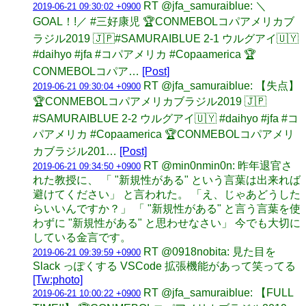
RT @jfa_samuraiblue: ＼
2019-06-21 09:30:02 +0900
GOAL！!／ #三好康児 🏆CONMEBOLコパアメリカブ
ラジル2019 🇯🇵#SAMURAIBLUE 2-1 ウルグアイ🇺🇾
#daihyo #jfa #コパアメリカ #Copaamerica 🏆
CONMEBOLコパア…
[Post]
RT @jfa_samuraiblue: 【失点】
2019-06-21 09:30:04 +0900
🏆CONMEBOLコパアメリカブラジル2019 🇯🇵
#SAMURAIBLUE 2-2 ウルグアイ🇺🇾 #daihyo #jfa #コ
パアメリカ #Copaamerica 🏆CONMEBOLコパアメリ
カブラジル201…
[Post]
RT @min0nmin0n: 昨年退官さ
2019-06-21 09:34:50 +0900
れた教授に、 「 "新規性がある" という言葉は出来れば
避けてください」 と言われた。 「え、じゃあどうした
らいいんですか？」 「 "新規性がある" と言う言葉を使
わずに "新規性がある" と思わせなさい」 今でも大切に
している金言です。
RT @0918nobita: 見た目を
2019-06-21 09:39:59 +0900
Slack っぽくする VSCode 拡張機能があって笑ってる
[Tw:photo]
RT @jfa_samuraiblue: 【FULL
2019-06-21 10:00:22 +0900