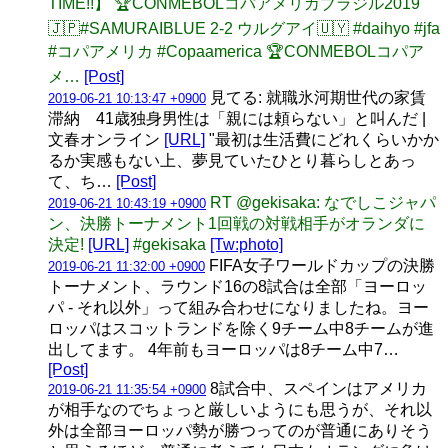
TIME!!】 🏆CONMEBOLコパアメリカブラジル2019
🇯🇵#SAMURAIBLUE 2-2 ウルグアイ🇺🇾 #daihyo #jfa
#コパアメリカ #Copaamerica 🏆CONMEBOLコパア
メ…
[Post]
見てる: 就職氷河期世代の家賃
2019-06-21 10:13:47 +0900
滞納 41歳独身男性は「親には頼らない」と叫んだ |
文春オンライン
[URL]
"最初は生活費にどれくらいかか
るか実感もない上、夢見ていたひとり暮らしとあっ
て、ち…
[Post]
RT @gekisaka: なでしこジャパ
2019-06-21 10:43:19 +0900
ン、決勝トーナメント1回戦の対戦相手がオランダに
決定!
[URL]
#gekisaka
[Tw:photo]
FIFA女子ワールドカップの決勝
2019-06-21 11:32:00 +0900
トーナメント、ラウンド16の8試合は全部「ヨーロッ
パ - それ以外」って組み合わせになりましたね。ヨー
ロッパはスコットランドを除く9チーム中8チームが進
出してます。 4年前もヨーロッパは8チーム中7…
[Post]
8試合中、スペインはアメリカ
2019-06-21 11:35:54 +0900
が相手なのでちょっと厳しいようにも思うが、それ以
外は全部ヨーロッパ勢が勝つってのが普通にありそう