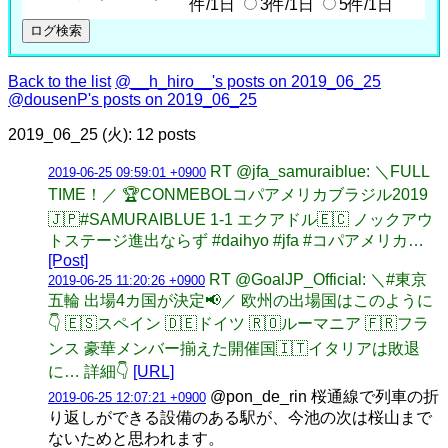
件/1日
3件/1日
5件/1日
Back to the list
@__h_hiro__'s posts on 2019_06_25
@dousenP's posts on 2019_06_25
2019_06_25 (火): 12 posts
RT @jfa_samuraiblue: ＼FULL
2019-06-25 09:59:01 +0900
TIME！／ 🏆CONMEBOLコパアメリカブラジル2019
🇯🇵#SAMURAIBLUE 1-1 エクアドル🇪🇨 ノックアウ
トステージ進出ならず #daihyo #jfa #コパアメリカ…
[Post]
RT @GoalJP_Official: ＼󠁿#東京
2019-06-25 11:20:26 +0900
五輪 出場4カ国が決定📢／ 欧州の出場国はこのように
👇 🇪🇸スペイン 🇩🇪ドイツ 🇷🇴ルーマニア 🇫🇷フラ
ンス 豪華メンバー揃えた開催国🇮🇹イタリアは敗退
に… 詳細👇
[URL]
@pon_de_rin 桜通線で列車の折
2019-06-25 12:07:21 +0900
り返しができる設備のある駅が、今池の次は桜山まで
ないためと思われます。