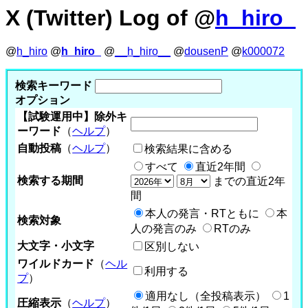
X (Twitter) Log of @
h_hiro_
@
h_hiro
@
h_hiro_
@
__h_hiro__
@
dousenP
@
k000072
検索キーワード
オプション
【試験運用中】除外キ
ーワード
（
ヘルプ
）
自動投稿
（
ヘルプ
）
検索結果に含める
すべて
直近2年間
検索する期間
までの直近2年
間
本人の発言・RTともに
本
検索対象
人の発言のみ
RTのみ
大文字・小文字
区別しない
ワイルドカード
（
ヘル
利用する
プ
）
適用なし（全投稿表示）
1
圧縮表示
（
ヘルプ
）