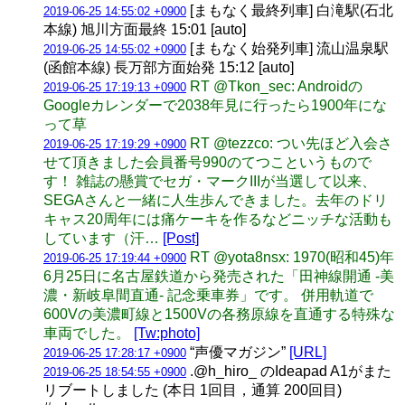
[まもなく最終列車] 白滝駅(石北
2019-06-25 14:55:02 +0900
本線) 旭川方面最終 15:01 [auto]
[まもなく始発列車] 流山温泉駅
2019-06-25 14:55:02 +0900
(函館本線) 長万部方面始発 15:12 [auto]
RT @Tkon_sec: Androidの
2019-06-25 17:19:13 +0900
Googleカレンダーで2038年見に行ったら1900年にな
って草
RT @tezzco: つい先ほど入会さ
2019-06-25 17:19:29 +0900
せて頂きました会員番号990のてつこというもので
す！ 雑誌の懸賞でセガ・マークIIIが当選して以来、
SEGAさんと一緒に人生歩んできました。去年のドリ
キャス20周年には痛ケーキを作るなどニッチな活動も
しています（汗…
[Post]
RT @yota8nsx: 1970(昭和45)年
2019-06-25 17:19:44 +0900
6月25日に名古屋鉄道から発売された「田神線開通 -美
濃・新岐阜間直通- 記念乗車券」です。 併用軌道で
600Vの美濃町線と1500Vの各務原線を直通する特殊な
車両でした。
[Tw:photo]
“声優マガジン”
[URL]
2019-06-25 17:28:17 +0900
.@h_hiro_ のIdeapad A1がまた
2019-06-25 18:54:55 +0900
リブートしました (本日 1回目，通算 200回目)