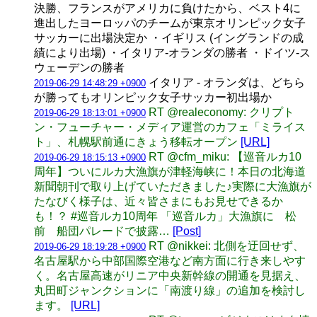
決勝、フランスがアメリカに負けたから、ベスト4に
進出したヨーロッパのチームが東京オリンピック女子
サッカーに出場決定か ・イギリス (イングランドの成
績により出場) ・イタリア-オランダの勝者 ・ドイツ-ス
ウェーデンの勝者
イタリア - オランダは、どちら
2019-06-29 14:48:29 +0900
が勝ってもオリンピック女子サッカー初出場か
RT @realeconomy: クリプト
2019-06-29 18:13:01 +0900
ン・フューチャー・メディア運営のカフェ「ミライス
ト」、札幌駅前通にきょう移転オープン
[URL]
RT @cfm_miku: 【巡音ルカ10
2019-06-29 18:15:13 +0900
周年】ついにルカ大漁旗が津軽海峡に！本日の北海道
新聞朝刊で取り上げていただきました♪実際に大漁旗が
たなびく様子は、近々皆さまにもお見せできるか
も！？ #巡音ルカ10周年 「巡音ルカ」大漁旗に 松
前 船団パレードで披露…
[Post]
RT @nikkei: 北側を迂回せず、
2019-06-29 18:19:28 +0900
名古屋駅から中部国際空港など南方面に行き来しやす
く。名古屋高速がリニア中央新幹線の開通を見据え、
丸田町ジャンクションに「南渡り線」の追加を検討し
ます。
[URL]