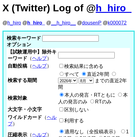
X (Twitter) Log of @
h_hiro_
@
h_hiro
@
h_hiro_
@
__h_hiro__
@
dousenP
@
k000072
検索キーワード
オプション
【試験運用中】除外キ
ーワード
（
ヘルプ
）
自動投稿
（
ヘルプ
）
検索結果に含める
すべて
直近2年間
検索する期間
までの直近2年
間
本人の発言・RTともに
本
検索対象
人の発言のみ
RTのみ
大文字・小文字
区別しない
ワイルドカード
（
ヘル
利用する
プ
）
適用なし（全投稿表示）
1
圧縮表示
（
ヘルプ
）