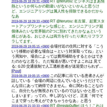
RT @terurou: ビジネスはまあ情
2019-06-29 18:29:31 +0900
熱というか何らかの勘違いがないといかんと思うけ
ど、エンジニアリングは属人性を排除できるかだから
なあ
RT @terurou: 名古屋、起業スタ
2019-06-29 18:29:33 +0900
ートアップワンチャンな感じと、エンジニアリング超
個体みたいな世界観の2つに別れてきたかなぁという
感じがある。おじさんは両方を行ったり来たりフラフ
ラしてます。
会場付近の住民に対する「こう
2019-06-29 19:05:15 +0900
いう移動が必要な場合は～という対策取ってね」とい
う周知や、場合によっては費用補助をするとかはでき
たのかなと思う。 ただ報道が悪いですよこれは 見て
る: Ｇ20 交通規制で人工透析患者が送迎受けられず…
[Post]
この記事に出ている患者さんが
2019-06-29 19:05:15 +0900
話している「会場の周辺に住んでいるというだけでこ
んな目にあって納得できません。命に関わることなの
に、自分たちが無視されているのではないかと思って
しまいます」っての、申し訳ないけど、正直「何でそ
こまで穿った考えができちゃうかなあ」と思う
RT @mistp0uffer: ほう！これは
2019-06-29 21:33:33 +0900