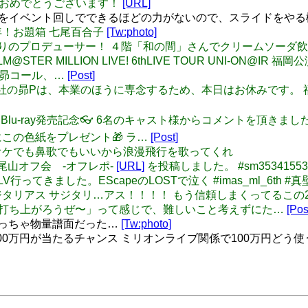
当におめでとうございます！
[URL]
合、MAS+をイベント回しでできるほどの力がないので、スライドを
タ2周年！お題箱 七尾百合子
[Tw:photo]
レアにお戻りのプロデューサー！ ４階「和の間」さんでクリームソー
HE IDOLM@STER MILLION LIVE! 6thLIVE TOUR U
！昴コール、…
[Post]
re: そんな弊社の昴Pは、本業のほうに専念するため、本日はお休み
6thLIVE Blu-ray発売記念👓 6名のキャスト様からコメントを
この色紙をプレゼント🎁 ラ…
[Post]
さんカラオケでも鼻歌でもいいから浪漫飛行を歌ってくれ
央P高尾山オフ会 -オフレポ-
[URL]
を投稿しました。 #sm35341553
岡LV行ってきました。EScapeのLOSTで泣く #imas_ml_6th 
8: チーム サジタリアス サジタリ…アス！！！！ もう信頼しまくっ
で打ち上がろうぜ〜」って感じで、難しいこと考えずにた…
[Pos
。めっちゃ物量譜面だった…
[Tw:photo]
100万円が当たるチャンス ミリオンライブ関係で100万円どう