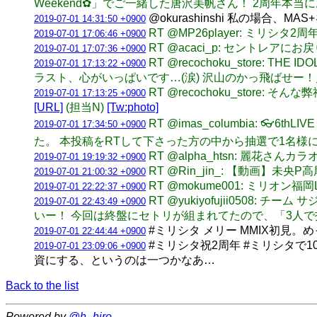
Weekend✿」でご一緒した唐沢美帆さん！ 2周年本
@okurashinshi 私の場
2019-07-01 14:31:50 +0900
RT @MP26player: ミリシ
2019-07-01 17:06:46 +0900
RT @acaci_p: セント
2019-07-01 17:07:36 +0900
RT @recochoku_store: T
2019-07-01 17:13:22 +0900
ラスト、心がいっぱいです…(涙) 沢山のかっ飛ばせー
RT @recochoku_sto
2019-07-01 17:13:25 +0900
[URL]
(担当N)
[Tw:photo]
RT @imas_columbia: 
2019-07-01 17:34:50 +0900
た。 本投稿をRTして下さった方の中から抽選で1名様に
RT @alpha_htsn: 麗花
2019-07-01 19:19:32 +0900
RT @Rin_jin_: 【動画】未
2019-07-01 21:00:32 +0900
RT @mokume001: ミリオン福
2019-07-01 22:22:37 +0900
RT @yukiyofujii050
2019-07-01 22:43:49 +0900
いー！ 今回は終盤にセトリが組まれてたので、「3人
#ミリシタ メリー MMIX初見
2019-07-01 22:44:44 +0900
#ミリシタ祝2周年 #ミリシタで
2019-07-01 23:09:06 +0900
資にする、というのは一つかなあ…
Back to the list
Powered by
@h_hiro_