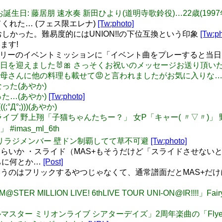
1 本日のお誕生日: 藤居朋 速水奏 新田ひより(道明寺歌鈴役)…22歳(199
てくれた… (フェス限エレナ)
[Tw:photo]
X初見。おしかった。難易度的にはUNION!!の下位互換という印象
[Tw:ph
います!
イリーのイベントミッションに「イベント曲をプレーすると当
: 今年も誕生日を迎えました🐰🎀 さっそくお祝いのメッセージお送
母さんに他の料理も載せて😡と言われましたがお気に入りな
になった(あやか)
まった…(あやか)
[Tw:photo]
((;°Д°;)))(あやか)
: SideMのライブ 野上翔「子猫ちゃんたちー？」 女P「キャー( 〃
mas_ml_6th
あいみんミリラジメンバー 壁ドン制覇してて草不可避
[Tw:photo]
の何がつらいか ・スライド（MAS+もそうだけど「スライドさせ
うちに何とか…
[Post]
スライドというのはフリックするやつじゃなくて、通常譜面だとMAS
 IDOLM@STER MILLION LIVE! 6thLIVE TOUR UNI-ON@
「アイドルマスター ミリオンライブ シアターデイズ」2周年楽曲の「Fl