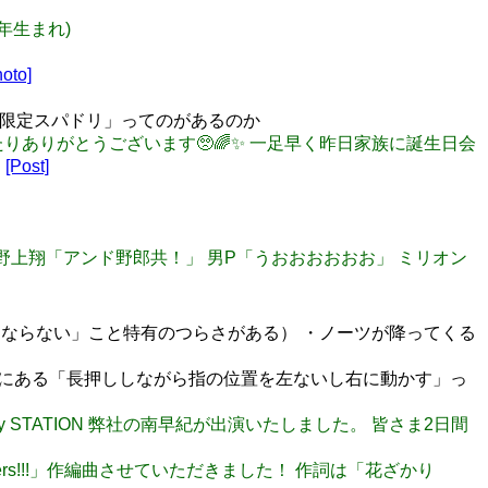
7年生まれ)
oto]
日限定スパドリ」ってのがあるのか
り頂いたりありがとうございます🥺🌈✨ 一足早く昨日家族に誕生日会
…
[Post]
▽〃)」 野上翔「アンド野郎共！」 男P「うおおおおおお」 ミリオン
ないとならない」こと特有のつらさがある） ・ノーツが降ってくる
+だけにある「長押ししながら指の位置を左ないし右に動かす」っ
IR!!!!」Fairy STATION 弊社の南早紀が出演いたしました。 皆さま2日間
yers!!!」作編曲させていただきました！ 作詞は「花ざかり