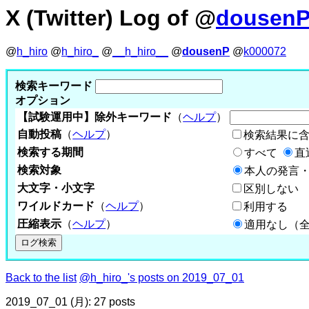
X (Twitter) Log of @
dousen
@
h_hiro
@
h_hiro_
@
__h_hiro__
@
dousenP
@
k000072
検索キーワード
オプション
【試験運用中】除外キーワード
（
ヘルプ
）
自動投稿
（
ヘルプ
）
検索結果に
検索する期間
すべて
直
検索対象
本人の発言・
大文字・小文字
区別しない
ワイルドカード
（
ヘルプ
）
利用する
圧縮表示
（
ヘルプ
）
適用なし（
Back to the list
@h_hiro_'s posts on 2019_07_01
2019_07_01 (月): 27 posts