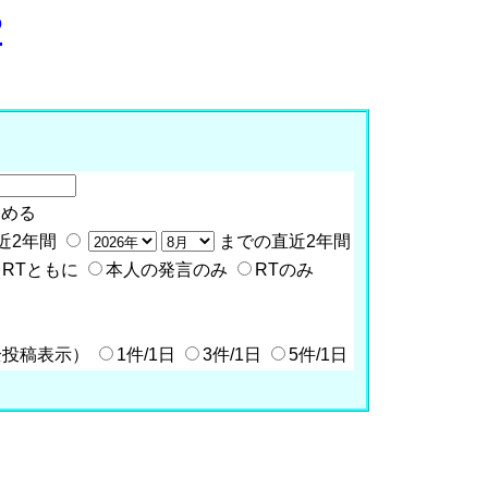
P
含める
近2年間
までの直近2年間
RTともに
本人の発言のみ
RTのみ
全投稿表示）
1件/1日
3件/1日
5件/1日