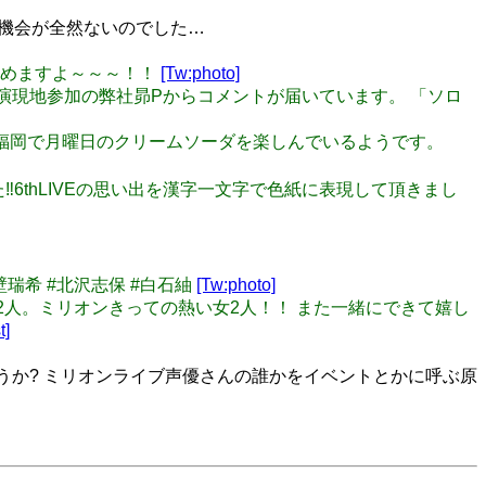
やる機会が全然ないのでした…
ダ飲めますよ～～～！！
[Tw:photo]
NI-ON@IR 福岡公演現地参加の弊社昴Pからコメントが届いています。 「ソロ
です。 福岡で月曜日のクリームソーダを楽しんでいるようです。
頂きました‼️6thLIVEの思い出を漢字一文字で色紙に表現して頂きまし
#真壁瑞希 #北沢志保 #白石紬
[Tw:photo]
てるこの2人。ミリオンきっての熱い女2人！！ また一緒にできて嬉し
t]
使うか? ミリオンライブ声優さんの誰かをイベントとかに呼ぶ原