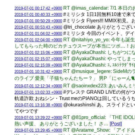
RT @imas_calendar: 7/
2019-07-01 00:17:42 +0900
#ミリシタ 1日1回無料10連で来
2019-07-01 00:40:33 +0900
#ミリシタ Flyers!!! MMI
2019-07-01 00:50:29 +0900
@tri_chocolate ありがとうござ
2019-07-01 00:53:43 +0900
#ミリシタ 今回のイベント、デ
2019-07-01 01:04:02 +0900
RT @nitahiyo_yo_yo
2019-07-01 02:04:00 +0900
してもらった時のピカチュウスープが本当にツボ…！お
RT @AyakaOhashi: しちがつ
2019-07-01 02:15:06 +0900
RT @AyakaOhashi: やってし
2019-07-01 02:15:07 +0900
RT @AyakaOhashi: ﾕ､ﾕﾙｼﾃｸﾀﾞｻｲ(
2019-07-01 02:15:09 +0900
RT @musique_legere
2019-07-01 10:31:42 +0900
のライブ 愛美「子猫ちゃんたちー？」 男P「にゃーん🐈」 #i
RT @saoinxdex223: 
2019-07-01 12:12:34 +0900
#デレステ GRAND LIVE
2019-07-01 13:02:33 +0900
軌道詐欺 おねシン・Trust meのPIANOは回している
@okurashinshi あ、
2019-07-01 13:16:38 +0900
てやつです
RT @81pro_official: 「THE
2019-07-01 13:29:22 +0900
熱い声援、 ありがとうございました！ さ…
[Post]
RT @Aratame_Show: 
2019-07-01 13:29:45 +0900