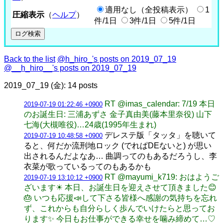
適用なし（全投稿表示）
1
圧縮表示
（
ヘルプ
）
件/1日
3件/1日
5件/1日
Back to the list
@h_hiro_'s posts on 2019_07_19
@__h_hiro__'s posts on 2019_07_19
2019_07_19 (金): 14 posts
RT @imas_calendar: 7/19 本日
2019-07-19 01:22:46 +0900
のお誕生日: 三浦あずさ 金子真由美(藤本里奈役) 山下
七海(大槻唯役)…24歳(1995年生まれ)
デレステ版「タッタ」を聴いて
2019-07-19 10:48:58 +0900
ると、何だか流刑地ロック (でれぱDEないと) が思い
出されるんだよなあ… 曲調ってのもあるだろうし、李
衣菜が歌っているってのもあるかも
RT @mayumi_k719: おはようご
2019-07-19 13:10:12 +0900
ざいます☀ 本日、お誕生日を迎えさせて頂きました😊
🎂 いつも応援📣して下さる皆様へ感謝の気持ちを忘れ
ず、これからも自分らしく歩んでいけたらと思ってお
ります✨ 今日もお仕事ができる幸せを噛み締めて…♡