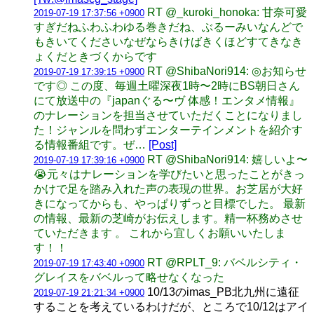
RT @_kuroki_honoka: 甘奈可愛
2019-07-19 17:37:56 +0900
すぎだねふわふわゆる巻きだね、ぶるーみいなんどで
もきいてくださいなぜならきけばきくほどすてきなき
ょくだときづくからです
RT @ShibaNori914: ◎お知らせ
2019-07-19 17:39:15 +0900
です◎ この度、毎週土曜深夜1時〜2時にBS朝日さん
にて放送中の『japanぐる〜ヴ 体感！エンタメ情報』
のナレーションを担当させていただくことになりまし
た！ジャンルを問わずエンターテインメントを紹介す
る情報番組です。ぜ…
[Post]
RT @ShibaNori914: 嬉しいよ〜
2019-07-19 17:39:16 +0900
😭元々はナレーションを学びたいと思ったことがきっ
かけで足を踏み入れた声の表現の世界。お芝居が大好
きになってからも、やっぱりずっと目標でした。 最新
の情報、最新の芝崎がお伝えします。精一杯務めさせ
ていただきます 。 これから宜しくお願いいたしま
す！！
RT @RPLT_9: バベルシティ・
2019-07-19 17:43:40 +0900
グレイスをバベルって略せなくなった
10/13のimas_PB北九州に遠征
2019-07-19 21:21:34 +0900
することを考えているわけだが、ところで10/12はアイ