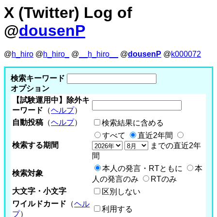
X (Twitter) Log of
@
dousenP
@
h_hiro
@
h_hiro_
@
__h_hiro__
@
dousenP
@
k000072
検索キーワード
オプション
【試験運用中】除外キ
ーワード
（
ヘルプ
）
自動投稿
（
ヘルプ
）
検索結果に含める
すべて
直近2年間
検索する期間
までの直近2年
間
本人の発言・RTともに
本
検索対象
人の発言のみ
RTのみ
大文字・小文字
区別しない
ワイルドカード
（
ヘル
利用する
プ
）