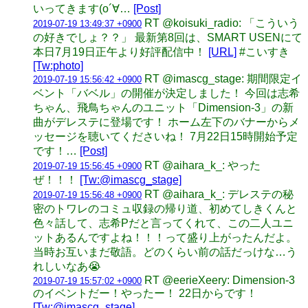
いってきます(о´∀…
[Post]
RT @koisuki_radio: 「こういう
2019-07-19 13:49:37 +0900
の好きでしょ？？」 最新第8回は、SMART USENにて
本日7月19日正午より好評配信中！
[URL]
#こいすき
[Tw:photo]
RT @imascg_stage: 期間限定イ
2019-07-19 15:56:42 +0900
ベント「バベル」の開催が決定しました！ 今回は志希
ちゃん、飛鳥ちゃんのユニット「Dimension-3」の新
曲がデレステに登場です！ ホーム左下のバナーからメ
ッセージを聴いてくださいね！ 7月22日15時開始予定
です！…
[Post]
RT @aihara_k_: やった
2019-07-19 15:56:45 +0900
ぜ！！！
[Tw:@imascg_stage]
RT @aihara_k_: デレステの秘
2019-07-19 15:56:48 +0900
密のトワレのコミュ収録の帰り道、初めてしきくんと
色々話して、志希Pだと言ってくれて、この二人ユニ
ットあるんですよね！！！って盛り上がったんだよ。
当時お互いまだ敬語。どのくらい前の話だっけな…う
れしいなあ😭
RT @eerieXeery: Dimension-3
2019-07-19 15:57:02 +0900
のイベントだー！やったー！ 22日からです！
[Tw:@imascg_stage]