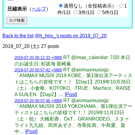
適用なし（全投稿表示）
1
圧縮表示
（
ヘルプ
）
件/1日
3件/1日
5件/1日
Back to the list
@h_hiro_'s posts on 2019_07_20
2019_07_20 (土): 27 posts
RT @imas_calendar: 7/20 本日
2019-07-20 00:12:33 +0900
のお誕生日: 杉坂海 龍崎薫
RT @animaxmusixjp:
2019-07-20 00:57:42 +0900
「ANIMAX MUSIX 2019 KOBE」第1弾出演アーティス
トはこちらの皆様です！！ 【Day1】2019年10月26日
（土） 小倉唯、KOTOKO、TRUE、Machico、RAISE
A SUILEN 【Day2】…
[Post]
RT @animaxmusixjp:
2019-07-20 00:57:46 +0900
「ANIMAX MUSIX 2019 YOKOHAMA」第1弾出演アー
ティストはこちらの皆様です！！ 2019年11月23日
（土・祝） 大橋彩香、OxT、GRANRODEO、スタァ
ライト九九組、田所あずさ、寺島拓篤、中島愛、畠
中…
[Post]