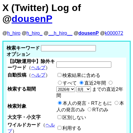
X (Twitter) Log of
@
dousenP
@
h_hiro
@
h_hiro_
@
__h_hiro__
@
dousenP
@
k000072
検索キーワード
オプション
【試験運用中】除外キ
ーワード
（
ヘルプ
）
自動投稿
（
ヘルプ
）
検索結果に含める
すべて
直近2年間
検索する期間
までの直近2年
間
本人の発言・RTともに
本
検索対象
人の発言のみ
RTのみ
大文字・小文字
区別しない
ワイルドカード
（
ヘル
利用する
プ
）