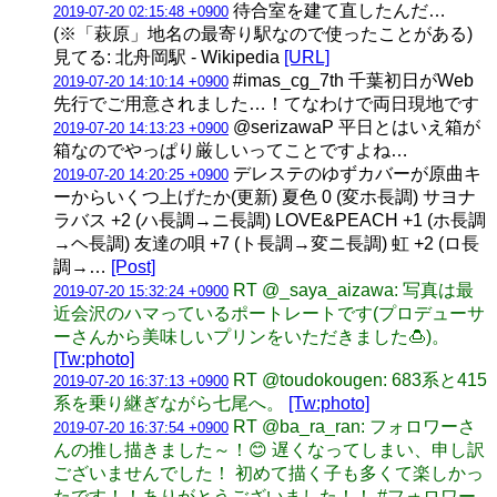
待合室を建て直したんだ…
2019-07-20 02:15:48 +0900
(※「萩原」地名の最寄り駅なので使ったことがある)
見てる: 北舟岡駅 - Wikipedia
[URL]
#imas_cg_7th 千葉初日がWeb
2019-07-20 14:10:14 +0900
先行でご用意されました…！てなわけで両日現地です
@serizawaP 平日とはいえ箱が
2019-07-20 14:13:23 +0900
箱なのでやっぱり厳しいってことですよね…
デレステのゆずカバーが原曲キ
2019-07-20 14:20:25 +0900
ーからいくつ上げたか(更新) 夏色 0 (変ホ長調) サヨナ
ラバス +2 (ハ長調→ニ長調) LOVE&PEACH +1 (ホ長調
→ヘ長調) 友達の唄 +7 (ト長調→変ニ長調) 虹 +2 (ロ長
調→…
[Post]
RT @_saya_aizawa: 写真は最
2019-07-20 15:32:24 +0900
近会沢のハマっているポートレートです(プロデューサ
ーさんから美味しいプリンをいただきました🍮)。
[Tw:photo]
RT @toudokougen: 683系と415
2019-07-20 16:37:13 +0900
系を乗り継ぎながら七尾へ。
[Tw:photo]
RT @ba_ra_ran: フォロワーさ
2019-07-20 16:37:54 +0900
んの推し描きました～！😊 遅くなってしまい、申し訳
ございませんでした！ 初めて描く子も多くて楽しかっ
たです！！ありがとうございました！！ #フォロワー