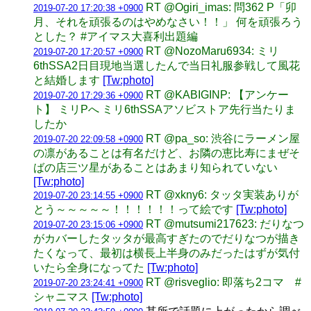
RT @Ogiri_imas: 問362 P「卯
2019-07-20 17:20:38 +0900
月、それを頑張るのはやめなさい！！」 何を頑張ろう
とした？ #アイマス大喜利出題編
RT @NozoMaru6934: ミリ
2019-07-20 17:20:57 +0900
6thSSA2日目現地当選したんで当日礼服参戦して風花
と結婚します
[Tw:photo]
RT @KABIGINP: 【アンケー
2019-07-20 17:29:36 +0900
ト】 ミリPへ ミリ6thSSAアソビストア先行当たりま
したか
RT @pa_so: 渋谷にラーメン屋
2019-07-20 22:09:58 +0900
の凛があることは有名だけど、お隣の恵比寿にまぜそ
ばの店三ツ星があることはあまり知られていない
[Tw:photo]
RT @xkny6: タッタ実装ありが
2019-07-20 23:14:55 +0900
とう～～～～～！！！！！！って絵です
[Tw:photo]
RT @mutsumi217623: だりなつ
2019-07-20 23:15:06 +0900
がカバーしたタッタが最高すぎたのでだりなつが描き
たくなって、最初は横長上半身のみだったはずが気付
いたら全身になってた
[Tw:photo]
RT @risveglio: 即落ち2コマ #
2019-07-20 23:24:41 +0900
シャニマス
[Tw:photo]