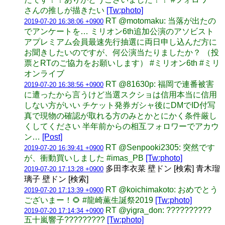
さんの推しが描きたい
[Tw:photo]
RT @motomaku: 当落が出たの
2019-07-20 16:38:06 +0900
でアンケートを… ミリオン6th追加公演のアソビスト
アプレミアム会員最速先行抽選に両日申し込んだ方に
お聞きしたいのですが、何公演当たりましたか？ （投
票とRTのご協力をお願いします） #ミリオン6th #ミリ
オンライブ
RT @81630p: 福岡で連番被害
2019-07-20 16:38:56 +0900
に遭ったから言うけど当選スクショは信用本当に信用
しない方がいい チケット発券ガシャ後にDMでID付写
真で現物の確認が取れる方のみとかとにかく条件厳し
くしてください 半年前からの相互フォロワーでアカウ
ン…
[Post]
RT @Senpooki2305: 突然です
2019-07-20 16:39:41 +0900
が、衝動買いしました #imas_PB
[Tw:photo]
多田李衣菜 壁ドン [検索] 青木瑠
2019-07-20 17:13:28 +0900
璃子 壁ドン [検索]
RT @koichimakoto: おめでとう
2019-07-20 17:13:39 +0900
ございまー！🌻 #龍崎薫生誕祭2019
[Tw:photo]
RT @yigra_don: ??????????
2019-07-20 17:14:34 +0900
五十嵐響子?????????
[Tw:photo]