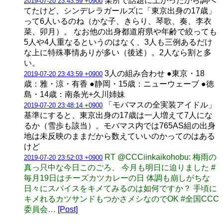
某所で話題に上がったから調べ
2019-07-20 23:43:59 +0900
てたけど、シンデレラガールズに「東京出身の17歳」
って6人いるのね（かな子、きらり、琴歌、奏、李衣
菜、卯月）。 なお他の出身都道府県や年齢で絞っても
5人や4人重なるというのはなく、3人も三例あるだけ
な上に特殊事情ありが多い（後述）。2人なら割と多
い。
3人の組み合わせ ●東京・18
2019-07-20 23:43:59 +0900
歳：雅・涼・有香 ●静岡・15歳：ニューウェーブ ●徳
島・14歳：南条光+久川姉妹
「モバマスの全実装アイドル」
2019-07-20 23:48:14 +0900
基準にすると、東京出身の17歳は一人増えて7人にな
るか（雪歩も該当）。モバマス内では765AS組の出身
地は未反映のままだから数えていいのかってのはある
けど
RT @CCCiinkaikohobu: 梅雨の
2019-07-20 23:52:03 +0900
真っ只中な今日このごろ、 今月も明日に迫りました #
毎月19日はチーズカツカレーの日 体調も崩しがちな
日々にスパイスをキメてみるのは如何ですか？ 手頃に
キメれるカツサンドもつかさメシなのでOK #全国CCC
委員会…
[Post]