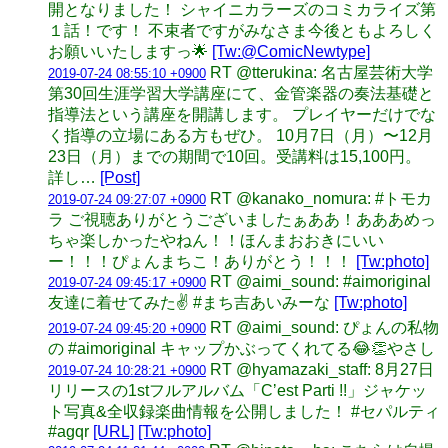
開となりました！ シャイニカラーズのコミカライズ第
１話！です！ 不束者ですがみなさま今後ともよろしく
お願いいたしますっ🌟
[Tw:@ComicNewtype]
RT @tterukina: 名古屋芸術大学
2019-07-24 08:55:10 +0900
第30回生涯学習大学講座にて、金管楽器の奏法基礎と
指導法という講座を開講します。 プレイヤーだけでな
く指導の立場にある方もぜひ。 10月7日（月）〜12月
23日（月）までの期間で10回。受講料は15,100円。
詳し…
[Post]
RT @kanako_nomura: #トモカ
2019-07-24 09:27:07 +0900
ラ ご視聴ありがとうございましたぁああ！あああめっ
ちゃ楽しかったやねん！！ほんまおおきにいい
ー！！！ぴょんまちこ！ありがとう！！！
[Tw:photo]
RT @aimi_sound: #aimoriginal
2019-07-24 09:45:17 +0900
友達に着せてみた✌️ #まち吉あいみーな
[Tw:photo]
RT @aimi_sound: ぴょんの私物
2019-07-24 09:45:20 +0900
の #aimoriginal キャップかぶってくれてる😂👏やさし
RT @hyamazaki_staff: 8月27日
2019-07-24 10:28:21 +0900
リリースの1stフルアルバム「Cʼest Parti !!」ジャケッ
ト写真&全収録楽曲情報を公開しました！ #セパルティ
#agqr
[URL]
[Tw:photo]