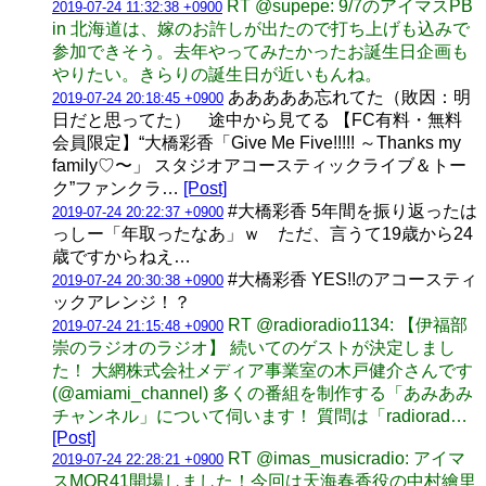
RT @supepe: 9/7のアイマスPB
2019-07-24 11:32:38 +0900
in 北海道は、嫁のお許しが出たので打ち上げも込みで
参加できそう。去年やってみたかったお誕生日企画も
やりたい。きらりの誕生日が近いもんね。
あああああ忘れてた（敗因：明
2019-07-24 20:18:45 +0900
日だと思ってた） 途中から見てる 【FC有料・無料
会員限定】“大橋彩香「Give Me Five!!!!! ～Thanks my
family♡〜」 スタジオアコースティックライブ＆トー
ク”ファンクラ…
[Post]
#大橋彩香 5年間を振り返ったは
2019-07-24 20:22:37 +0900
っしー「年取ったなあ」ｗ ただ、言うて19歳から24
歳ですからねえ…
#大橋彩香 YES!!のアコースティ
2019-07-24 20:30:38 +0900
ックアレンジ！？
RT @radioradio1134: 【伊福部
2019-07-24 21:15:48 +0900
崇のラジオのラジオ】 続いてのゲストが決定しまし
た！ 大網株式会社メディア事業室の木戸健介さんです
(@amiami_channel) 多くの番組を制作する「あみあみ
チャンネル」について伺います！ 質問は「radiorad…
[Post]
RT @imas_musicradio: アイマ
2019-07-24 22:28:21 +0900
スMOR41開場しました！今回は天海春香役の中村繪里