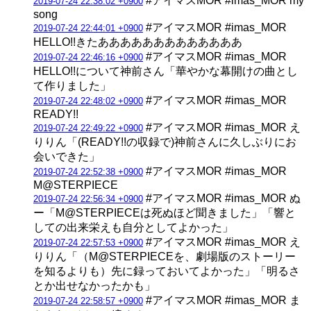
#アイマスMOR #imas_MOR my
2019-07-24 22:38:02 +0900
song
#アイマスMOR #imas_MOR
2019-07-24 22:44:01 +0900
HELLO!!きたあああああああああああああ
#アイマスMOR #imas_MOR
2019-07-24 22:46:16 +0900
HELLO!!について神前さん「華やかな幕開けの曲とし
て作りました」
#アイマスMOR #imas_MOR
2019-07-24 22:48:02 +0900
READY!!
#アイマスMOR #imas_MOR え
2019-07-24 22:49:22 +0900
りりん「(READY!!の収録で)神前さんに久しぶりにお
会いできた」
#アイマスMOR #imas_MOR
2019-07-24 22:52:38 +0900
M@STERPIECE
#アイマスMOR #imas_MOR ぬ
2019-07-24 22:56:34 +0900
ー「M@STERPIECEは死ぬほど聞きました」「響と
しての出来栄えも自分としてよかった」
#アイマスMOR #imas_MOR え
2019-07-24 22:57:53 +0900
りりん「（M@STERPIECEを、劇場版のストーリー
を知るよりも）先に録っておいてよかった」「明るさ
とか出せなかったかも」
#アイマスMOR #imas_MOR ま
2019-07-24 22:58:57 +0900