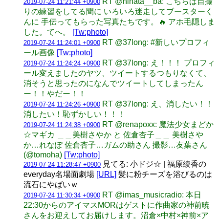
RT @hinata__ba: こちらは自撮
2019-07-24 11:21:44 +0900
りの練習をしてる間に いろいろ迷走してブースターく
んに 手伝ってもらった写真たちです。🔥 アホ毛隠しま
した。てへ。
[Tw:photo]
RT @37long: #新しいプロフィ
2019-07-24 11:24:01 +0900
ール画像
[Tw:photo]
RT @37long: え！！！ プロフィ
2019-07-24 11:24:24 +0900
ール変えましたのヤツ、ツイートするつもりなくて、
消そうと思ったのになんでツイートしてしまったん
ー！！やだー！！
RT @37long: え、消したい！！
2019-07-24 11:24:26 +0900
消したい！恥ずかしい！！！
RT @renapoxx: 魔法少女まどか
2019-07-24 11:24:38 +0900
☆マギカ ＿＿美樹さやか と 佐倉杏子＿＿ 美樹さや
か…れなぽ 佐倉杏子…ガムの助さん 撮影…友葉さん
(@tomoha)
[Tw:photo]
見てる: 小ドジ☆ | 福原綾香の
2019-07-24 11:28:47 +0900
everyday名場面劇場
[URL]
髪に粉チーズを浴びるのは
流石にやばいｗ
RT @imas_musicradio: 本日
2019-07-24 11:30:34 +0900
22:30からのアイマスMORはゲストに作曲家の神前暁
さんをお迎えしてお届けします。沼倉×中村×神前×ア