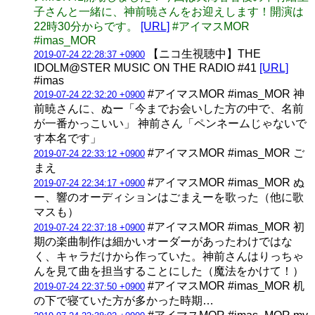
子さんと一緒に、神前暁さんをお迎えします！開演は
22時30分からです。
[URL]
#アイマスMOR
#imas_MOR
【ニコ生視聴中】THE
2019-07-24 22:28:37 +0900
IDOLM@STER MUSIC ON THE RADIO #41
[URL]
#imas
#アイマスMOR #imas_MOR 神
2019-07-24 22:32:20 +0900
前暁さんに、ぬー「今までお会いした方の中で、名前
が一番かっこいい」 神前さん「ペンネームじゃないで
す本名です」
#アイマスMOR #imas_MOR ご
2019-07-24 22:33:12 +0900
まえ
#アイマスMOR #imas_MOR ぬ
2019-07-24 22:34:17 +0900
ー、響のオーディションはごまえーを歌った（他に歌
マスも）
#アイマスMOR #imas_MOR 初
2019-07-24 22:37:18 +0900
期の楽曲制作は細かいオーダーがあったわけではな
く、キャラだけから作っていた。神前さんはりっちゃ
んを見て曲を担当することにした（魔法をかけて！）
#アイマスMOR #imas_MOR 机
2019-07-24 22:37:50 +0900
の下で寝ていた方が多かった時期…