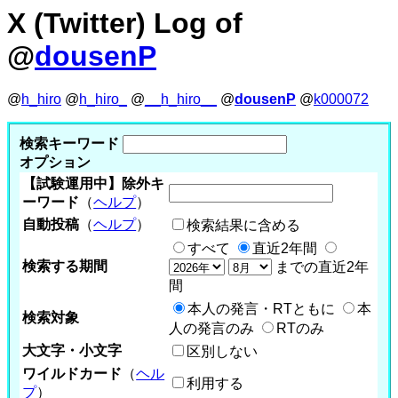
X (Twitter) Log of
@
dousenP
@
h_hiro
@
h_hiro_
@
__h_hiro__
@
dousenP
@
k000072
検索キーワード
オプション
【試験運用中】除外キ
ーワード
（
ヘルプ
）
自動投稿
（
ヘルプ
）
検索結果に含める
すべて
直近2年間
検索する期間
までの直近2年
間
本人の発言・RTともに
本
検索対象
人の発言のみ
RTのみ
大文字・小文字
区別しない
ワイルドカード
（
ヘル
利用する
プ
）