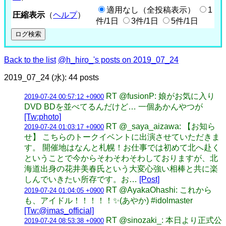
適用なし（全投稿表示）
1
圧縮表示
（
ヘルプ
）
件/1日
3件/1日
5件/1日
Back to the list
@h_hiro_'s posts on 2019_07_24
2019_07_24 (水): 44 posts
RT @fusionP: 娘がお気に入り
2019-07-24 00:57:12 +0900
DVD BDを並べてるんだけど… 一個あかんやつが
[Tw:photo]
RT @_saya_aizawa: 【お知ら
2019-07-24 01:03:17 +0900
せ】 こちらのトークイベントに出演させていただきま
す。 開催地はなんと札幌！お仕事では初めて北へ赴く
ということで今からそわそわそわしておりますが、北
海道出身の花井美春氏という大変心強い相棒と共に楽
しんでいきたい所存です。お…
[Post]
RT @AyakaOhashi: これから
2019-07-24 01:04:05 +0900
も、アイドル！！！！！✨(あやか) #idolmaster
[Tw:@imas_official]
RT @sinozaki_: 本日より正式公
2019-07-24 08:53:38 +0900