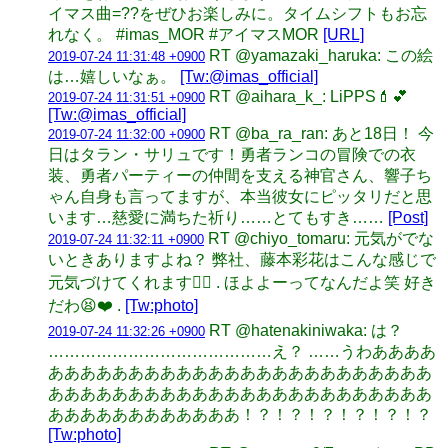
イマス曲=??をぜひお楽しみに。タイムシフトもお忘
れなく。 #imas_MOR #アイマスMOR
[URL]
RT @yamazaki_haruka: この絵
2019-07-24 11:31:48 +0900
は…嬉しいなぁ。
[Tw:@imas_official]
RT @aihara_k_: LiPPS💄💕
2019-07-24 11:31:51 +0900
[Tw:@imas_official]
RT @ba_ra_ran: あと18日！ 今
2019-07-24 11:32:00 +0900
日はタラン・サリュです！勇者ランコの冒険での衣
装、勇者パーティーの仲間を支える神官さん、響子ち
ゃん自身も言ってますが、本当彼女にピッタリだと思
います…慈愛に満ちた祈り……とてもすき……
[Post]
RT @chiyo_tomaru: 元気がでな
2019-07-24 11:32:11 +0900
いときありますよね？ 弊社、藤本彩花はこんな感じで
元気づけてくれます🙆‍♀️ . ほよよーってなんだよ笑 好き
だわ😫❤️ .
[Tw:photo]
RT @hatenakiniwaka: は？
2019-07-24 11:32:26 +0900
……………………………………え？ ……うわああああ
ああああああああああああああああああああああああ
ああああああああああああああああああああああああ
ああああああああああああ！？！？！？！？！？！？
[Tw:photo]