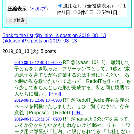
適用なし（全投稿表示）
1
圧縮表示
（
ヘルプ
）
件/1日
3件/1日
5件/1日
Back to the list
@h_hiro_'s posts on 2019_08_13
@dousenP's posts on 2019_08_13
2019_08_13 (火): 5 posts
RT @1yaan: 10年前、離婚して
2019-08-13 12:49:14 +0900
子どもを引き取った。フリーランスとして、1歳と2歳
の息子を育てながら営業するのは本当にしんどい。あ
の時の私を救いたいって思って、RedoITを作った。も
う少しできちんとした形が完成する。私と同じ境遇の
人たちに届い…
[Post]
RT @RedoIT_tech: 存在意義の
2019-08-13 12:49:18 +0900
ページを掲載いたしました。ぜひご覧ください。存在
意義（Purpose） | RedoIT
[URL]
RT @hamachi033: 何を言って
2019-08-13 15:31:57 +0900
いるか分からないかもしれないけど 弊社、リモートワ
ーク用の部屋が「社内」に設けられてる 「出社しない