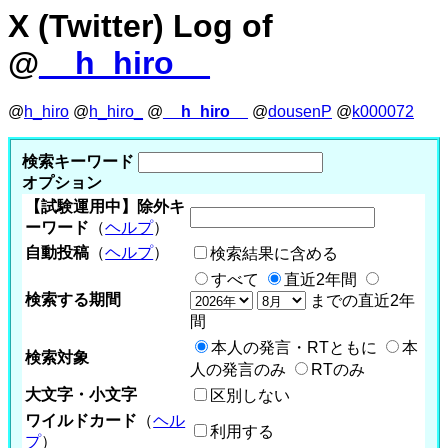
X (Twitter) Log of
@
__h_hiro__
@
h_hiro
@
h_hiro_
@
__h_hiro__
@
dousenP
@
k000072
検索キーワード
オプション
【試験運用中】除外キ
ーワード
（
ヘルプ
）
自動投稿
（
ヘルプ
）
検索結果に含める
すべて
直近2年間
検索する期間
までの直近2年
間
本人の発言・RTともに
本
検索対象
人の発言のみ
RTのみ
大文字・小文字
区別しない
ワイルドカード
（
ヘル
利用する
プ
）