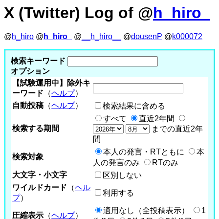
X (Twitter) Log of @
h_hiro_
@
h_hiro
@
h_hiro_
@
__h_hiro__
@
dousenP
@
k000072
検索キーワード
オプション
【試験運用中】除外キ
ーワード
（
ヘルプ
）
自動投稿
（
ヘルプ
）
検索結果に含める
すべて
直近2年間
検索する期間
までの直近2年
間
本人の発言・RTともに
本
検索対象
人の発言のみ
RTのみ
大文字・小文字
区別しない
ワイルドカード
（
ヘル
利用する
プ
）
適用なし（全投稿表示）
1
圧縮表示
（
ヘルプ
）