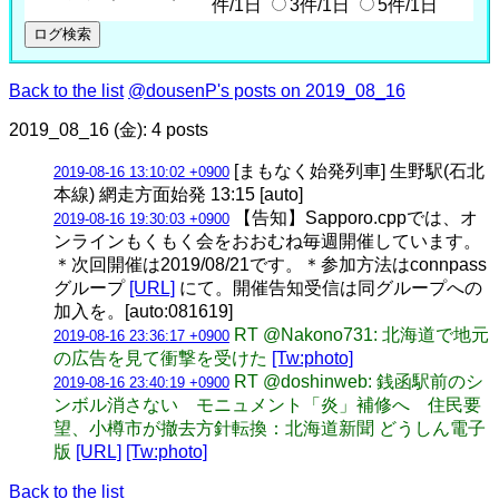
件/1日
3件/1日
5件/1日
Back to the list
@dousenP's posts on 2019_08_16
2019_08_16 (金): 4 posts
[まもなく始発列車] 生野駅(石北
2019-08-16 13:10:02 +0900
本線) 網走方面始発 13:15 [auto]
【告知】Sapporo.cppでは、オ
2019-08-16 19:30:03 +0900
ンラインもくもく会をおおむね毎週開催しています。
＊次回開催は2019/08/21です。＊参加方法はconnpass
グループ
[URL]
にて。開催告知受信は同グループへの
加入を。[auto:081619]
RT @Nakono731: 北海道で地元
2019-08-16 23:36:17 +0900
の広告を見て衝撃を受けた
[Tw:photo]
RT @doshinweb: 銭函駅前のシ
2019-08-16 23:40:19 +0900
ンボル消さない モニュメント「炎」補修へ 住民要
望、小樽市が撤去方針転換：北海道新聞 どうしん電子
版
[URL]
[Tw:photo]
Back to the list