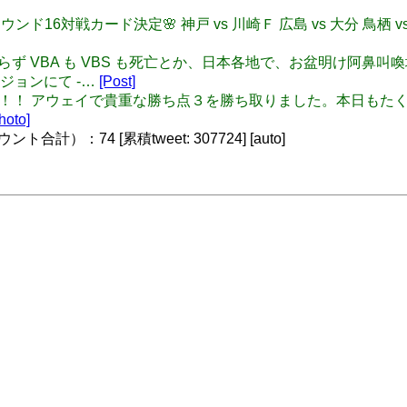
皇杯 ラウンド16対戦カード決定🌸 神戸 vs 川崎Ｆ 広島 vs 大分 鳥栖 vs
 のみならず VBA も VBS も死亡とか、日本各地で、お盆明け阿鼻叫喚
バージョンにて -…
[Post]
FULL TIME！！！ アウェイで貴重な勝ち点３を勝ち取りました。本日も
hoto]
）：74 [累積tweet: 307724] [auto]