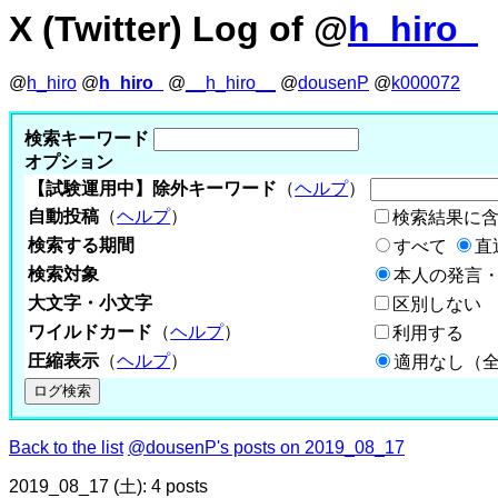
X (Twitter) Log of @
h_hiro_
@
h_hiro
@
h_hiro_
@
__h_hiro__
@
dousenP
@
k000072
検索キーワード
オプション
【試験運用中】除外キーワード
（
ヘルプ
）
自動投稿
（
ヘルプ
）
検索結果に
検索する期間
すべて
直
検索対象
本人の発言・
大文字・小文字
区別しない
ワイルドカード
（
ヘルプ
）
利用する
圧縮表示
（
ヘルプ
）
適用なし（
Back to the list
@dousenP's posts on 2019_08_17
2019_08_17 (土): 4 posts