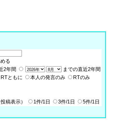
含める
近2年間
までの直近2年間
RTともに
本人の発言のみ
RTのみ
全投稿表示）
1件/1日
3件/1日
5件/1日