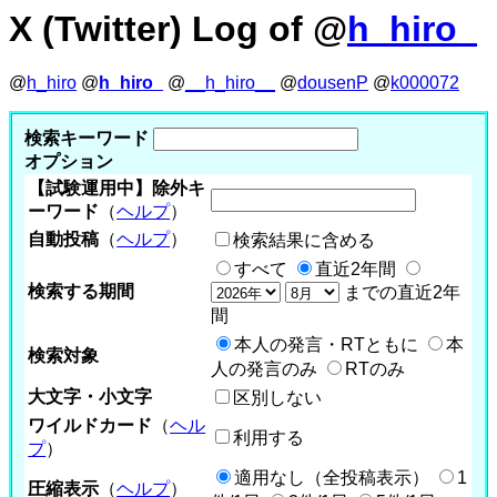
X (Twitter) Log of @
h_hiro_
@
h_hiro
@
h_hiro_
@
__h_hiro__
@
dousenP
@
k000072
検索キーワード
オプション
【試験運用中】除外キ
ーワード
（
ヘルプ
）
自動投稿
（
ヘルプ
）
検索結果に含める
すべて
直近2年間
検索する期間
までの直近2年
間
本人の発言・RTともに
本
検索対象
人の発言のみ
RTのみ
大文字・小文字
区別しない
ワイルドカード
（
ヘル
利用する
プ
）
適用なし（全投稿表示）
1
圧縮表示
（
ヘルプ
）