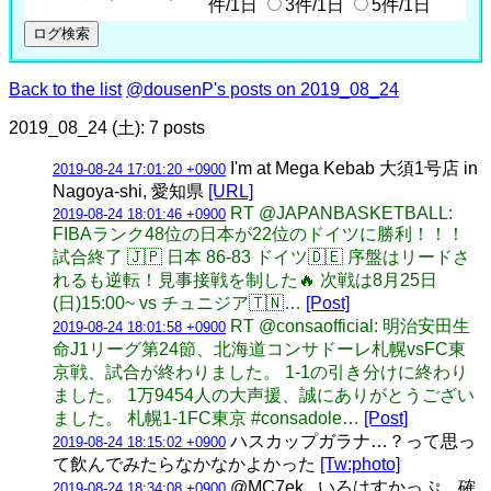
件/1日
3件/1日
5件/1日
Back to the list
@dousenP's posts on 2019_08_24
2019_08_24 (土): 7 posts
I'm at Mega Kebab 大須1号店 in
2019-08-24 17:01:20 +0900
Nagoya-shi, 愛知県
[URL]
RT @JAPANBASKETBALL:
2019-08-24 18:01:46 +0900
FIBAランク48位の日本が22位のドイツに勝利！！！
試合終了 🇯🇵 日本 86-83 ドイツ🇩🇪 序盤はリードさ
れるも逆転！見事接戦を制した🔥 次戦は8月25日
(日)15:00~ vs チュニジア🇹🇳…
[Post]
RT @consaofficial: 明治安田生
2019-08-24 18:01:58 +0900
命J1リーグ第24節、北海道コンサドーレ札幌vsFC東
京戦、試合が終わりました。 1-1の引き分けに終わり
ました。 1万9454人の大声援、誠にありがとうござい
ました。 札幌1-1FC東京 #consadole…
[Post]
ハスカップガラナ…？って思っ
2019-08-24 18:15:02 +0900
て飲んでみたらなかなかよかった
[Tw:photo]
@MC7ek_ いろはすかっぷ、確
2019-08-24 18:34:08 +0900