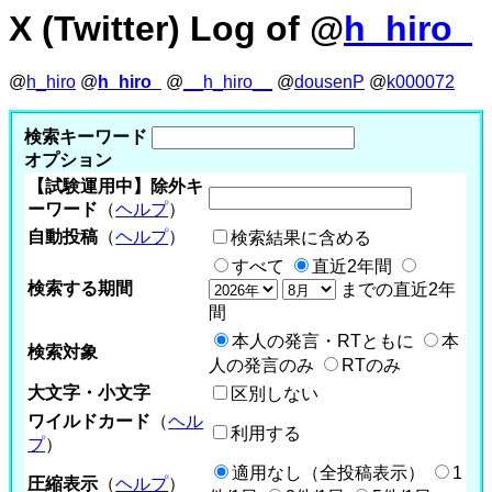
X (Twitter) Log of @
h_hiro_
@
h_hiro
@
h_hiro_
@
__h_hiro__
@
dousenP
@
k000072
検索キーワード
オプション
【試験運用中】除外キ
ーワード
（
ヘルプ
）
自動投稿
（
ヘルプ
）
検索結果に含める
すべて
直近2年間
検索する期間
までの直近2年
間
本人の発言・RTともに
本
検索対象
人の発言のみ
RTのみ
大文字・小文字
区別しない
ワイルドカード
（
ヘル
利用する
プ
）
適用なし（全投稿表示）
1
圧縮表示
（
ヘルプ
）