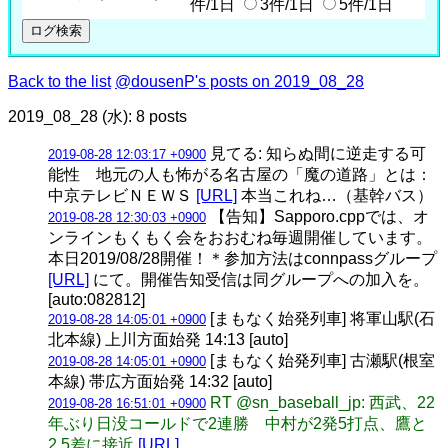
件/1日
3件/1日
5件/1日
Back to the list
@dousenP's posts on 2019_08_28
2019_08_28 (水): 8 posts
見てる: 知らぬ間に逆走する可
2019-08-28 12:03:17 +0900
能性 地元の人も怖がる名古屋の「魔の道路」とは：
中京テレビＮＥＷＳ
[URL]
本当これね…（基幹バス）
【告知】Sapporo.cppでは、オ
2019-08-28 12:30:03 +0900
ンラインもくもく会をおおむね毎週開催しています。
本日2019/08/28開催！＊参加方法はconnpassグループ
[URL]
にて。開催告知受信は同グループへの加入を。
[auto:082812]
[まもなく始発列車] 将軍山駅(石
2019-08-28 14:05:01 +0900
北本線) 上川方面始発 14:13 [auto]
[まもなく始発列車] 古瀬駅(根室
2019-08-28 14:05:01 +0900
本線) 帯広方面始発 14:32 [auto]
RT @sn_baseball_jp: 西武、22
2019-08-28 16:51:01 +0900
年ぶり日没コールドで2連勝 中村が2発5打点、鷹と
2.5差に接近
[URL]