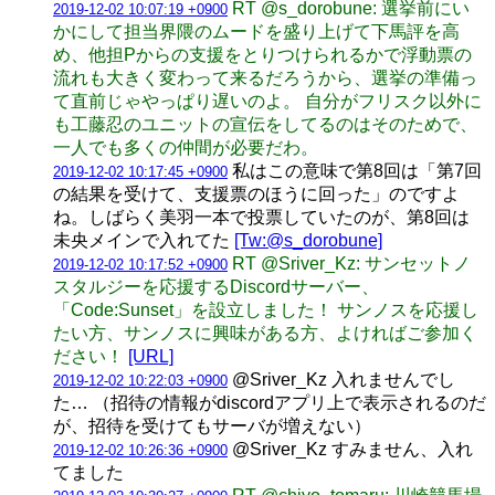
RT @s_dorobune: 選挙前にい
2019-12-02 10:07:19 +0900
かにして担当界隈のムードを盛り上げて下馬評を高
め、他担Pからの支援をとりつけられるかで浮動票の
流れも大きく変わって来るだろうから、選挙の準備っ
て直前じゃやっぱり遅いのよ。 自分がフリスク以外に
も工藤忍のユニットの宣伝をしてるのはそのためで、
一人でも多くの仲間が必要だわ。
私はこの意味で第8回は「第7回
2019-12-02 10:17:45 +0900
の結果を受けて、支援票のほうに回った」のですよ
ね。しばらく美羽一本で投票していたのが、第8回は
未央メインで入れてた
[Tw:@s_dorobune]
RT @Sriver_Kz: サンセットノ
2019-12-02 10:17:52 +0900
スタルジーを応援するDiscordサーバー、
「Code:Sunset」を設立しました！ サンノスを応援し
たい方、サンノスに興味がある方、よければご参加く
ださい！
[URL]
@Sriver_Kz 入れませんでし
2019-12-02 10:22:03 +0900
た… （招待の情報がdiscordアプリ上で表示されるのだ
が、招待を受けてもサーバが増えない）
@Sriver_Kz すみません、入れ
2019-12-02 10:26:36 +0900
てました