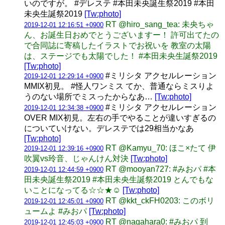
いのですが。 #デレステ #本田未央誕生祭2019 #本田
未央生誕祭2019
[Tw:photo]
RT @hiro_sang_tea: 未央ちゃ
2019-12-01 12:16:51 +0900
ん、お誕生日おめでとうございますー！ 許可出てたの
で合同誌に寄稿したイラストでお祝いを 教室の太陽
は、ステージでも太陽でした！ #本田未央生誕祭2019
[Tw:photo]
#ミリシタ アクセルレーション
2019-12-01 12:29:14 +0900
MMIX初見。 #怪人ワンミス てか、普通ならミスりよ
うのない場所でミスったからなあ…
[Tw:photo]
#ミリシタ アクセルレーション
2019-12-01 12:34:38 +0900
OVER MIX初見。左右の手でやることが違いすぎるの
についていけない。デレステでは29相当かなあ
[Tw:photo]
RT @Kamyu_70: ほこ×たて 伊
2019-12-01 12:39:16 +0900
吹翼vs玲音、じゃんけん対決
[Tw:photo]
RT @mooyan727: #みおパ #本
2019-12-01 12:44:59 +0900
田未央誕生祭2019 #本田未央生誕祭2019 とんでもな
いことになってる☆☆★☺️
[Tw:photo]
RT @kkt_ckFH0203: このボリ
2019-12-01 12:45:01 +0900
ュームよ #みおパ
[Tw:photo]
RT @nagahara0: #みおパ 到
2019-12-01 12:45:03 +0900