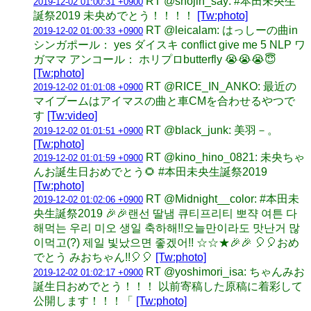
RT @shojin_say: #本田未央生
2019-12-02 01:00:31 +0900
誕祭2019 未央めでとう！！！！
[Tw:photo]
RT @leicalam: はっしーの曲in
2019-12-02 01:00:33 +0900
シンガポール： yes ダイスキ conflict give me 5 NLP ワ
ガママ アンコール： ホリプロbutterfly 😭😭😭😇
[Tw:photo]
RT @RICE_IN_ANKO: 最近の
2019-12-02 01:01:08 +0900
マイブームはアイマスの曲と車CMを合わせるやつで
す
[Tw:video]
RT @black_junk: 美羽－。
2019-12-02 01:01:51 +0900
[Tw:photo]
RT @kino_hino_0821: 未央ちゃ
2019-12-02 01:01:59 +0900
んお誕生日おめでとう🌻 #本田未央生誕祭2019
[Tw:photo]
RT @Midnight__color: #本田未
2019-12-02 01:02:06 +0900
央生誕祭2019 🎉🎉랜선 딸냄 큐티프리티 뽀쟉 여튼 다
해먹는 우리 미오 생일 축하해!!오늘만이라도 맛난거 많
이먹고(?) 제일 빛났으면 좋겠어!! ☆☆★🎉🎉 🎈🎈おめ
でとう みおちゃん!!🎈🎈
[Tw:photo]
RT @yoshimori_isa: ちゃんみお
2019-12-02 01:02:17 +0900
誕生日おめでとう！！！ 以前寄稿した原稿に着彩して
公開します！！！「
[Tw:photo]