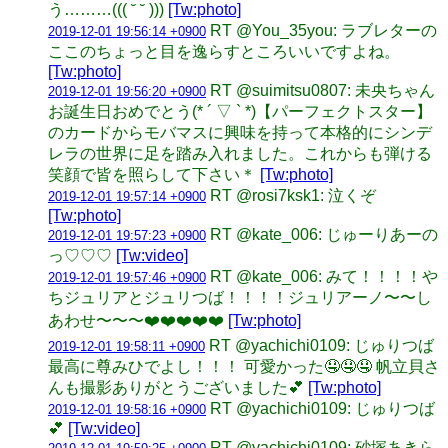
う………((( ˘ ˘ )))
[Tw:photo]
RT @You_35you: ラブレターの
2019-12-01 19:56:14 +0900
ここのちょっと目を逸らすところいいですよね。
[Tw:photo]
RT @suimitsu0807: 未央ちゃん
2019-12-01 19:56:20 +0900
お誕生日おめでとう(* ´ ▽ ` *)【パーフェクトスター】
のカードからモバマスに興味を持って本格的にシンデ
レラの世界に足を踏み入れました。これからも弾ける
笑顔で皆を照らして下さい＊
[Tw:photo]
RT @rosi7ksk1: 泣くぞ
2019-12-01 19:57:14 +0900
[Tw:photo]
RT @kate_006: じゅーりあーの
2019-12-01 19:57:23 +0900
っ♡♡♡
[Tw:video]
RT @kate_006: みて！！！！や
2019-12-01 19:57:46 +0900
ちジュリアとジュリつば！！！！ジュリアーノ〜〜し
あわせ〜〜〜❤️❤️❤️❤️❤️
[Tw:photo]
RT @yachichi0109: じゅりつば
2019-12-01 19:58:11 +0900
最高に尊みひでよし！！！ 可愛かった🤤🤤🤤 帆立貝さ
んも撮影ありがとうございました💕
[Tw:photo]
RT @yachichi0109: じゅりつば
2019-12-01 19:58:16 +0900
💕
[Tw:video]
RT @yachichi0109: 砂塚あきら