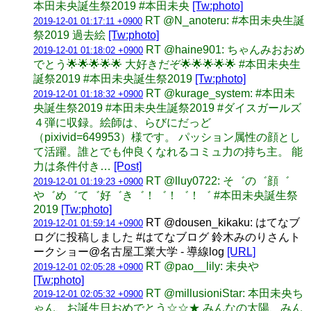
本田未央誕生祭2019 #本田未央
[Tw:photo]
RT @N_anoteru: #本田未央生誕
2019-12-01 01:17:11 +0900
祭2019 過去絵
[Tw:photo]
RT @haine901: ちゃんみおおめ
2019-12-01 01:18:02 +0900
でとう🌟🌟🌟🌟🌟 大好きだぞ🌟🌟🌟🌟🌟 #本田未央生
誕祭2019 #本田未央誕生祭2019
[Tw:photo]
RT @kurage_system: #本田未
2019-12-01 01:18:32 +0900
央誕生祭2019 #本田未央生誕祭2019 #ダイスガールズ
４弾に収録。絵師は、らびにだっど
（pixivid=649953）様です。 パッション属性の顔とし
て活躍。誰とでも仲良くなれるコミュ力の持ち主。 能
力は条件付き…
[Post]
RT @lluy0722: そ゛の゛顔゛
2019-12-01 01:19:23 +0900
や゛め゛て゛好゛き゛！゛！゛！゛ #本田未央誕生祭
2019
[Tw:photo]
RT @dousen_kikaku: はてなブ
2019-12-01 01:59:14 +0900
ログに投稿しました #はてなブログ 鈴木みのりさんト
ークショー@名古屋工業大学 - 導線log
[URL]
RT @pao__lily: 未央や
2019-12-01 02:05:28 +0900
[Tw:photo]
RT @millusioniStar: 本田未央ち
2019-12-01 02:05:32 +0900
ゃん、お誕生日おめでとう☆☆★ みんなの太陽、みん