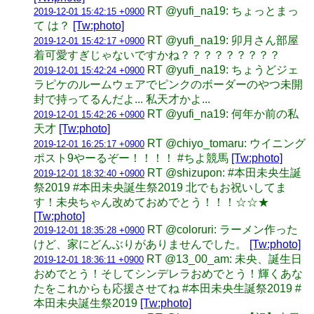
RT @yufi_na19: ちょっとまっ
2019-12-01 15:42:15 +0900
て は？
[Tw:photo]
RT @yufi_na19: 卯月さん部屋
2019-12-01 15:42:17 +0900
着可愛すぎじゃないですかね？？？？？？？？？
RT @yufi_na19: ちょうどジェ
2019-12-01 15:42:24 +0900
ラピケのルームウェアでピンクのボーダーのやつ未開
封で持ってるんだよ... 私天才かよ...
RT @yufi_na19: 何年か前の私
2019-12-01 15:42:26 +0900
天才
[Tw:photo]
RT @chiyo_tomaru: ウイニング
2019-12-01 16:25:17 +0900
ポスト9やーるぞー！！！！ #ちよ競馬
[Tw:photo]
RT @shizupon: #本田未央生誕
2019-12-01 18:32:40 +0900
祭2019 #本田未央誕生祭2019 北でもお祝いしてま
す！未央ちゃん改めておめでとう！！！☆☆★
[Tw:photo]
RT @coloruri: ラーメン作った
2019-12-01 18:35:28 +0900
けど、家にどんぶりがありませんでした。
[Tw:photo]
RT @13_00_am: 未央、誕生日
2019-12-01 18:36:11 +0900
おめでとう！そしてシンデレラおめでとう！輝くあな
たをこれからも応援させてね #本田未央生誕祭2019 #
本田未央誕生祭2019
[Tw:photo]