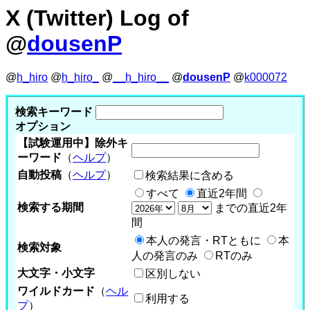
X (Twitter) Log of
@
dousenP
@
h_hiro
@
h_hiro_
@
__h_hiro__
@
dousenP
@
k000072
検索キーワード
オプション
【試験運用中】除外キ
ーワード
（
ヘルプ
）
自動投稿
（
ヘルプ
）
検索結果に含める
すべて
直近2年間
検索する期間
までの直近2年
間
本人の発言・RTともに
本
検索対象
人の発言のみ
RTのみ
大文字・小文字
区別しない
ワイルドカード
（
ヘル
利用する
プ
）