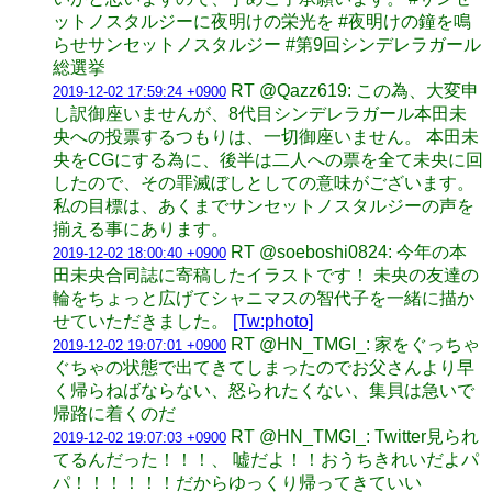
ットノスタルジーに夜明けの栄光を #夜明けの鐘を鳴
らせサンセットノスタルジー #第9回シンデレラガール
総選挙
RT @Qazz619: この為、大変申
2019-12-02 17:59:24 +0900
し訳御座いませんが、8代目シンデレラガール本田未
央への投票するつもりは、一切御座いません。 本田未
央をCGにする為に、後半は二人への票を全て未央に回
したので、その罪滅ぼしとしての意味がございます。
私の目標は、あくまでサンセットノスタルジーの声を
揃える事にあります。
RT @soeboshi0824: 今年の本
2019-12-02 18:00:40 +0900
田未央合同誌に寄稿したイラストです！ 未央の友達の
輪をちょっと広げてシャニマスの智代子を一緒に描か
せていただきました。
[Tw:photo]
RT @HN_TMGI_: 家をぐっちゃ
2019-12-02 19:07:01 +0900
ぐちゃの状態で出てきてしまったのでお父さんより早
く帰らねばならない、怒られたくない、集貝は急いで
帰路に着くのだ
RT @HN_TMGI_: Twitter見られ
2019-12-02 19:07:03 +0900
てるんだった！！！、 嘘だよ！！おうちきれいだよパ
パ！！！！！！だからゆっくり帰ってきていい