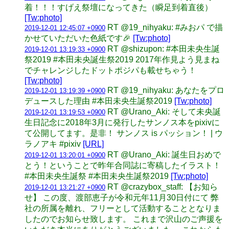
着！！！すげえ祭壇になってきた（瞬足到着直後）
[Tw:photo]
RT @19_nihyaku: #みおパ で描
2019-12-01 12:45:07 +0900
かせていただいた色紙です🎉
[Tw:photo]
RT @shizupon: #本田未央生誕
2019-12-01 13:19:33 +0900
祭2019 #本田未央誕生祭2019 2017年作見よう見まね
でチャレンジしたドットポジパも載せちゃう！
[Tw:photo]
RT @19_nihyaku: あなたをプロ
2019-12-01 13:19:39 +0900
デュースした理由 #本田未央生誕祭2019
[Tw:photo]
RT @Urano_Aki: そして未央誕
2019-12-01 13:19:53 +0900
生日記念に2018年3月に発行したサンノス本をpixivに
て公開してます。是非！ サンノス is パッション！ | ウ
ラノアキ #pixiv
[URL]
RT @Urano_Aki: 誕生日おめで
2019-12-01 13:20:01 +0900
とう！ということで昨年合同誌に寄稿したイラスト！
#本田未央生誕祭 #本田未央生誕祭2019
[Tw:photo]
RT @crazybox_staff: 【お知ら
2019-12-01 13:21:27 +0900
せ】 この度、渡部恵子が令和元年11月30日付にて 弊
社の所属を離れ、フリーとして活動することとなりま
したのでお知らせ致します。 これまで沢山のご声援を