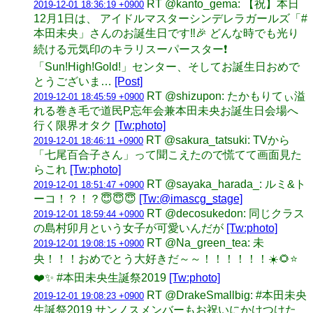
RT @kanto_gema: 【祝】本日
2019-12-01 18:36:19 +0900
12月1日は、 アイドルマスターシンデレラガールズ「#
本田未央」さんのお誕生日です‼️🎉 どんな時でも光り
続ける元気印のキラリスーパースター❗️
「Sun!High!Gold!」センター、そしてお誕生日おめで
とうございま…
[Post]
RT @shizupon: たかもりてぃ溢
2019-12-01 18:45:59 +0900
れる巻き毛で道民P忘年会兼本田未央お誕生日会場へ
行く限界オタク
[Tw:photo]
RT @sakura_tatsuki: TVから
2019-12-01 18:46:11 +0900
「七尾百合子さん」って聞こえたので慌てて画面見た
らこれ
[Tw:photo]
RT @sayaka_harada_: ルミ&ト
2019-12-01 18:51:47 +0900
ーコ！？！？😇😇😇
[Tw:@imascg_stage]
RT @decosukedon: 同じクラス
2019-12-01 18:59:44 +0900
の島村卯月という女子が可愛いんだが
[Tw:photo]
RT @Na_green_tea: 未
2019-12-01 19:08:15 +0900
央！！！おめでとう大好きだ～～！！！！！！☀️🌻⭐
❤️✨ #本田未央生誕祭2019
[Tw:photo]
RT @DrakeSmallbig: #本田未央
2019-12-01 19:08:23 +0900
生誕祭2019 サンノスメンバーもお祝いにかけつけた