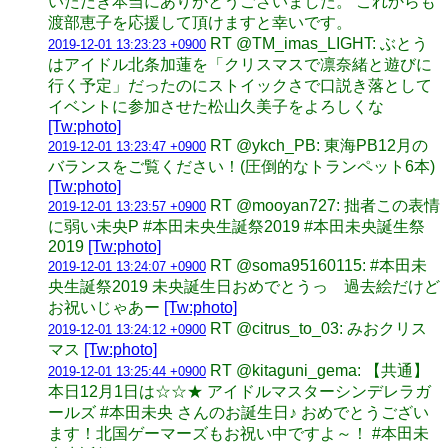
いただき本当にありがとうございました。 これからも
渡部恵子を応援して頂けますと幸いです。
RT @TM_imas_LIGHT: ぶとう
2019-12-01 13:23:23 +0900
はアイドル北条加蓮を「クリスマスで凛奈緒と遊びに
行く予定」だったのにストイックさで口説き落として
イベントに参加させた松山久美子をよろしくな
[Tw:photo]
RT @ykch_PB: 東海PB12月の
2019-12-01 13:23:47 +0900
バランスをご覧ください！(圧倒的なトランペット6本)
[Tw:photo]
RT @mooyan727: 拙者この表情
2019-12-01 13:23:57 +0900
に弱い未央P #本田未央生誕祭2019 #本田未央誕生祭
2019
[Tw:photo]
RT @soma95160115: #本田未
2019-12-01 13:24:07 +0900
央生誕祭2019 未央誕生日おめでとうっ 過去絵だけど
お祝いじゃあー
[Tw:photo]
RT @citrus_to_03: みおクリス
2019-12-01 13:24:12 +0900
マス
[Tw:photo]
RT @kitaguni_gema: 【共通】
2019-12-01 13:25:44 +0900
本日12月1日は☆☆★ アイドルマスターシンデレラガ
ールズ #本田未央 さんのお誕生日♪ おめでとうござい
ます！北国ゲーマーズもお祝い中ですよ～！ #本田未