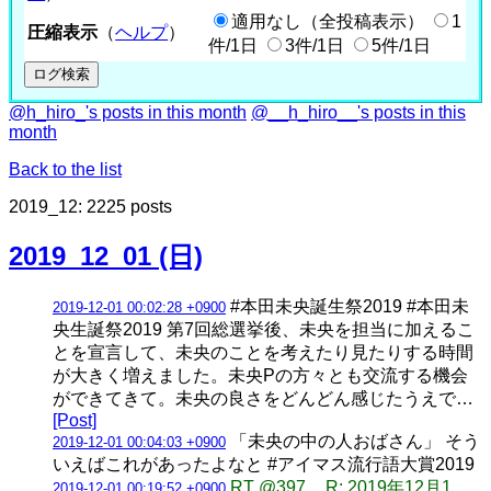
適用なし（全投稿表示）
1
圧縮表示
（
ヘルプ
）
件/1日
3件/1日
5件/1日
@h_hiro_'s posts in this month
@__h_hiro__'s posts in this
month
Back to the list
2019_12: 2225 posts
2019_12_01 (日)
#本田未央誕生祭2019 #本田未
2019-12-01 00:02:28 +0900
央生誕祭2019 第7回総選挙後、未央を担当に加えるこ
とを宣言して、未央のことを考えたり見たりする時間
が大きく増えました。未央Pの方々とも交流する機会
ができてきて。未央の良さをどんどん感じたうえで…
[Post]
「未央の中の人おばさん」 そう
2019-12-01 00:04:03 +0900
いえばこれがあったよなと #アイマス流行語大賞2019
RT @397__R: 2019年12月1
2019-12-01 00:19:52 +0900