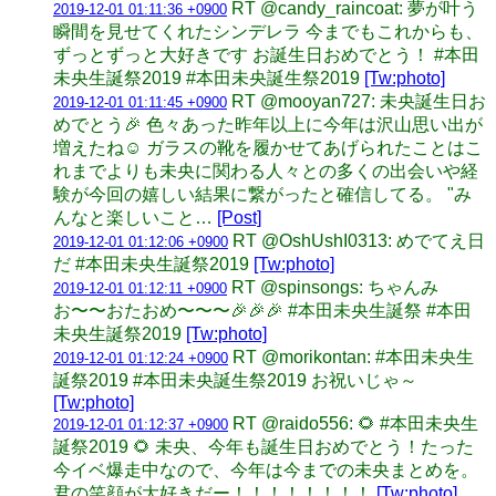
RT @candy_raincoat: 夢が叶う
2019-12-01 01:11:36 +0900
瞬間を見せてくれたシンデレラ 今までもこれからも、
ずっとずっと大好きです お誕生日おめでとう！ #本田
未央生誕祭2019 #本田未央誕生祭2019
[Tw:photo]
RT @mooyan727: 未央誕生日お
2019-12-01 01:11:45 +0900
めでとう🎉 色々あった昨年以上に今年は沢山思い出が
増えたね☺️ ガラスの靴を履かせてあげられたことはこ
れまでよりも未央に関わる人々との多くの出会いや経
験が今回の嬉しい結果に繋がったと確信してる。 "み
んなと楽しいこと…
[Post]
RT @OshUshI0313: めでてえ日
2019-12-01 01:12:06 +0900
だ #本田未央生誕祭2019
[Tw:photo]
RT @spinsongs: ちゃんみ
2019-12-01 01:12:11 +0900
お〜〜おたおめ〜〜〜🎉🎉🎉 #本田未央生誕祭 #本田
未央生誕祭2019
[Tw:photo]
RT @morikontan: #本田未央生
2019-12-01 01:12:24 +0900
誕祭2019 #本田未央誕生祭2019 お祝いじゃ～
[Tw:photo]
RT @raido556: 🌻 #本田未央生
2019-12-01 01:12:37 +0900
誕祭2019 🌻 未央、今年も誕生日おめでとう！たった
今イベ爆走中なので、今年は今までの未央まとめを。
君の笑顔が大好きだー！！！！！！！！
[Tw:photo]