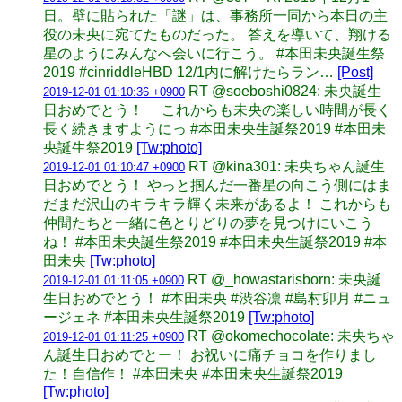
日。壁に貼られた「謎」は、事務所一同から本日の主
役の未央に宛てたものだった。 答えを導いて、翔ける
星のようにみんなへ会いに行こう。 #本田未央誕生祭
2019 #cinriddleHBD 12/1内に解けたらラン…
[Post]
RT @soeboshi0824: 未央誕生
2019-12-01 01:10:36 +0900
日おめでとう！ これからも未央の楽しい時間が長く
長く続きますようにっ #本田未央生誕祭2019 #本田未
央誕生祭2019
[Tw:photo]
RT @kina301: 未央ちゃん誕生
2019-12-01 01:10:47 +0900
日おめでとう！ やっと掴んだ一番星の向こう側にはま
だまだ沢山のキラキラ輝く未来があるよ！ これからも
仲間たちと一緒に色とりどりの夢を見つけにいこう
ね！ #本田未央誕生祭2019 #本田未央生誕祭2019 #本
田未央
[Tw:photo]
RT @_howastarisborn: 未央誕
2019-12-01 01:11:05 +0900
生日おめでとう！ #本田未央 #渋谷凛 #島村卯月 #ニュ
ージェネ #本田未央生誕祭2019
[Tw:photo]
RT @okomechocolate: 未央ちゃ
2019-12-01 01:11:25 +0900
ん誕生日おめでとー！ お祝いに痛チョコを作りまし
た！自信作！ #本田未央 #本田未央生誕祭2019
[Tw:photo]