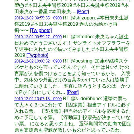
🎁🎂 #本田未央生誕祭2019 #本田未央誕生祭2019 #本
田未央が一番星 #本田未央…
[Post]
RT @shizupon: #本田未央生誕
2019-12-02 09:55:35 +0900
祭2019 #本田未央誕生祭2019 過去のお絵かき再
掲〜〜
[Tw:photo]
RT @tetrodoo: 未央ちゃん誕生
2019-12-02 09:59:27 +0900
日おめでとうございます！ サンライトオブフラワーを
早速手に入れたので描いてみました #本田未央生誕祭
2019
[Tw:photo]
RT @bestring: 加蓮が結構ズケ
2019-12-02 10:06:52 +0900
ズケとものを言っているんですが、それは甘いだけの
言葉が人を傷つけることをよく知っているから。 入院
中、気休めや外面だけの言葉をかけていた人は皆勝手
に離れていきました。 率直に語ろうとするのは、かつ
てPが自分にしてくれ…
[Post]
RT @s_dorobune: 選挙の票っ
2019-12-02 10:07:18 +0900
て大きく３つに分けて 【固定票】担当アイドルに必ず
入れる票。 【支援票】担当外のアイドルを応援するた
めに予定してる票。 【浮動票】投票先が決まっていな
い票。 になると思うのよね。 選挙期間前の動向で固定
票も支援票も増減が激しいものだと思っているわ。