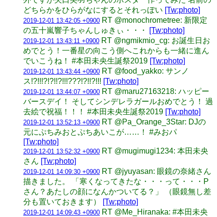
どちらかをひらがなにするとそれっぽい
[Tw:photo]
RT @monochrometree: 新限定
2019-12-01 13:42:05 +0900
の五十嵐響子ちゃんしゅきぃ・・・
[Tw:photo]
RT @ngmikmio_cg: お誕生日お
2019-12-01 13:43:11 +0900
めでとう！一番星の向こう側へこれからも一緒に進ん
でいこうね！ #本田未央生誕祭2019
[Tw:photo]
RT @food_yakko: サンノ
2019-12-01 13:43:44 +0900
ス!?!!!?!?!!?!!!???!?!!?!!!
[Tw:photo]
RT @maru27163218: ハッピー
2019-12-01 13:44:07 +0900
バースデイ！ そしてシンデレラガールおめでとう！ 過
去絵で祝福！！！ #本田未央生誕祭2019
[Tw:photo]
RT @Pa_Orange_3Star: DJの
2019-12-01 13:52:13 +0900
元にぷちみおとぷちあいこが……！ #みおパ
[Tw:photo]
RT @mugimugi1234: 本田未央
2019-12-01 13:52:32 +0900
さん
[Tw:photo]
RT @jyuyasan: 眼鏡の奈緒さん
2019-12-01 14:09:30 +0900
描きました。 「寒くなってきたな・・・って・・・P
さん？あたしの顔になんかついてる？」 （眼鏡無し差
分も置いておきます）
[Tw:photo]
RT @Me_Hiranaka: #本田未央
2019-12-01 14:09:43 +0900