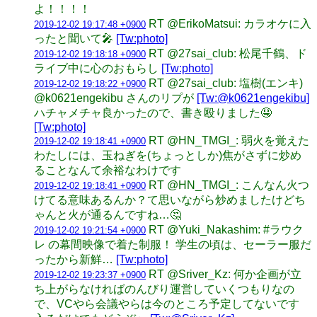
よ！！！！
RT @ErikoMatsui: カラオケに入
2019-12-02 19:17:48 +0900
ったと聞いて🎤
[Tw:photo]
RT @27sai_club: 松尾千鶴、ド
2019-12-02 19:18:18 +0900
ライブ中に心のおもらし
[Tw:photo]
RT @27sai_club: 塩樹(エンキ)
2019-12-02 19:18:22 +0900
@k0621engekibu さんのリプが
[Tw:@k0621engekibu]
ハチャメチャ良かったので、書き殴りました🤤
[Tw:photo]
RT @HN_TMGI_: 弱火を覚えた
2019-12-02 19:18:41 +0900
わたしには、玉ねぎを(ちょっとしか)焦がさずに炒め
ることなんて余裕なわけです
RT @HN_TMGI_: こんなん火つ
2019-12-02 19:18:41 +0900
けてる意味あるんか？て思いながら炒めましたけどち
ゃんと火が通るんですね…🤔
RT @Yuki_Nakashim: #ラウク
2019-12-02 19:21:54 +0900
レ の幕間映像で着た制服！ 学生の頃は、セーラー服だ
ったから新鮮…
[Tw:photo]
RT @Sriver_Kz: 何か企画が立
2019-12-02 19:23:37 +0900
ち上がらなければのんびり運営していくつもりなの
で、VCやら会議やらは今のところ予定してないです