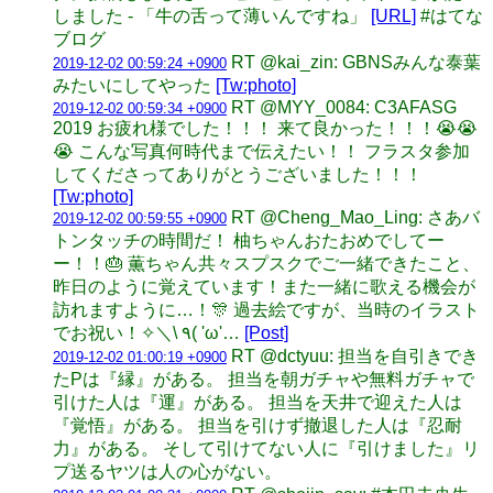
しました - 「牛の舌って薄いんですね」
[URL]
#はてな
ブログ
RT @kai_zin: GBNSみんな泰葉
2019-12-02 00:59:24 +0900
みたいにしてやった
[Tw:photo]
RT @MYY_0084: C3AFASG
2019-12-02 00:59:34 +0900
2019 お疲れ様でした！！！ 来て良かった！！！😭😭
😭 こんな写真何時代まで伝えたい！！ フラスタ参加
してくださってありがとうございました！！！
[Tw:photo]
RT @Cheng_Mao_Ling: さあバ
2019-12-02 00:59:55 +0900
トンタッチの時間だ！ 柚ちゃんおたおめでしてー
ー！！🎂 薫ちゃん共々スプスクでご一緒できたこと、
昨日のように覚えています！また一緒に歌える機会が
訪れますように…！🎊 過去絵ですが、当時のイラスト
でお祝い！✧＼\ ٩( 'ω'…
[Post]
RT @dctyuu: 担当を自引きでき
2019-12-02 01:00:19 +0900
たPは『縁』がある。 担当を朝ガチャや無料ガチャで
引けた人は『運』がある。 担当を天井で迎えた人は
『覚悟』がある。 担当を引けず撤退した人は『忍耐
力』がある。 そして引けてない人に『引けました』リ
プ送るヤツは人の心がない。