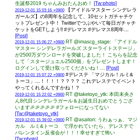
生誕祭2019 ちゃんみおたんおめ！
[Tw:photo]
【アイドルマスター シンデレラ
2019-12-01 15:03:16 +0900
ガールズ】の8周年を記念して、10セットガチャチケ
ットプレゼント中！ Twitterでつぶやいて毎日ガチャチ
ケットをGETしよう!! #デレマス #デレマス8周年…
[Post]
RT @imascg_stage: 「アイドル
2019-12-01 15:06:27 +0900
マスター シンデレラガールズ スターライトステージ」
が2500万ダウンロードを突破しました！ こちらを記念
して「スタージュエル2500個」をプレゼントします！
ログインして受け取ってくださいね！…
[Post]
#デレステ 「マジカル！ルミ&
2019-12-01 15:07:22 +0900
トーコ」…！！！！？？？？ これデレステでイベント
やってくれるんですかね！？
RT @taketoyo_ytk: 本田未央さ
2019-12-01 15:22:02 +0900
ん8代目シンデレラガール＆お誕生日おめでとうござ
います🎉🎉🎉🎉🎉 #フォローになってない
[Tw:@taketoyo_ytk]
RT @asaitori: うわぁっぁ、マジ
2019-12-01 15:39:02 +0900
カル ルミ&トーコ で浮かれていたら、デレステで
バレンタイン反省会が！！！幸せすぎて怖い
[Tw:photo]