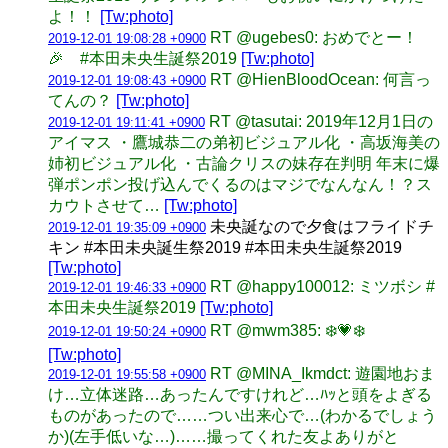
よ！！
[Tw:photo]
RT @ugebes0: おめでとー！
2019-12-01 19:08:28 +0900
🎉 #本田未央生誕祭2019
[Tw:photo]
RT @HienBloodOcean: 何言っ
2019-12-01 19:08:43 +0900
てんの？
[Tw:photo]
RT @tasutai: 2019年12月1日の
2019-12-01 19:11:41 +0900
アイマス ・鷹城恭二の弟初ビジュアル化 ・高坂海美の
姉初ビジュアル化 ・古論クリスの妹存在判明 年末に爆
弾ポンポン投げ込んでくるのはマジでなんなん！？ス
カウトさせて…
[Tw:photo]
未央誕なので夕食はフライドチ
2019-12-01 19:35:09 +0900
キン #本田未央誕生祭2019 #本田未央生誕祭2019
[Tw:photo]
RT @happy100012: ミツボシ #
2019-12-01 19:46:33 +0900
本田未央生誕祭2019
[Tw:photo]
RT @mwm385: ❄️💗❄️
2019-12-01 19:50:24 +0900
[Tw:photo]
RT @MINA_Ikmdct: 遊園地おま
2019-12-01 19:55:58 +0900
け…立体迷路…あったんですけれど…ﾊｯと頭をよぎる
ものがあったので……つい出来心で…(わかるでしょう
か)(左手低いな…)……撮ってくれた友よありがと