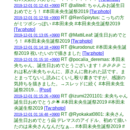
RT @allitell: ちゃんみお誕生日
2019-12-01 01:12:43 +0900
おめでとう！ #本田未央生誕祭2019
[Tw:photo]
RT @RenSpirytus: こっちの方
2019-12-01 01:12:59 +0900
がミツボシっぽい #本田未央 #本田未央生誕祭2019
[Tw:photo]
RT @MattiLeaf: 誕生日おめでと
2019-12-01 01:13:05 +0900
う！ #本田未央生誕祭2019
[Tw:photo]
RT @kurodonut: #本田未央生誕
2019-12-01 01:14:18 +0900
祭2019 祝いたいので描きました
[Tw:photo]
RT @pocalia_deremas: 本田未
2019-12-01 01:15:10 +0900
央ちゃん、誕生日おめでとうございます！🎉🎉🎉🎉 こ
れは私が未央ちゃんに、原さんに救われた話です。ま
とまってないし読みにくいし殴り書きですが、感謝の
気持ちを描きました。→スレッドに続く #本田未央生
誕祭2019…
[Post]
RT @izumi2201101: 未央ちゃん
2019-12-01 01:15:26 +0900
誕生日おめでとう🎉🌟 #本田未央生誕祭2019 #本田未
央誕生祭2019
[Tw:photo]
RT @Ryokakat0801: 未央さん
2019-12-01 01:16:48 +0900
誕生日おめでとう🤗 デレマスのアイドル、初めて描い
たのは未央さんなんだなぁ… #本田未央生誕祭2019 #