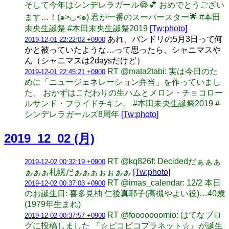
そして今年はシンデレラガール😂💕 おめでとうござい
ます…！(๑>◡<๑) 君が一番のスーパースター🌟 #本田
未央生誕祭 #本田未央生誕祭2019
[Tw:photo]
あれ、バンドリの5月3日って何
2019-12-01 22:22:02 +0900
かと被っていたような…って思ったら、シャニマスや
ん（シャニマスは2daysだけど）
RT @mata2tabi: 実は今日のた
2019-12-01 22:45:21 +0900
めに「ニュージェネレーション弁当」を作っていまし
た。 おかずはこだわりの生ハムとメロン・チョコロー
ルサンド・フライドチキン。 #本田未央生誕祭2019 #
シンデレラガールズ8周年
[Tw:photo]
2019_12_02 (月)
RT @kq826f: Decidedだぁぁぁ
2019-12-02 00:32:19 +0900
ぁぁぁ札幌だぁぁぁぉぉぁぁ
[Tw:photo]
RT @imas_calendar: 12/2 本日
2019-12-02 00:37:03 +0900
のお誕生日: 喜多見柚 仁後真耶子(高槻やよい役)…40歳
(1979年生まれ)
RT @fooooooomio: はてなブロ
2019-12-02 00:37:57 +0900
グに投稿しました 『☆ピコピコプラネット☆』が誕生