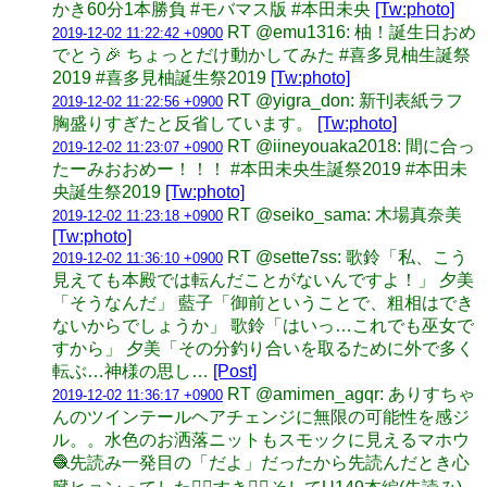
かき60分1本勝負 #モバマス版 #本田未央
[Tw:photo]
RT @emu1316: 柚！誕生日おめ
2019-12-02 11:22:42 +0900
でとう🎉 ちょっとだけ動かしてみた #喜多見柚生誕祭
2019 #喜多見柚誕生祭2019
[Tw:photo]
RT @yigra_don: 新刊表紙ラフ
2019-12-02 11:22:56 +0900
胸盛りすぎたと反省しています。
[Tw:photo]
RT @iineyouaka2018: 間に合っ
2019-12-02 11:23:07 +0900
たーみおおめー！！！ #本田未央生誕祭2019 #本田未
央誕生祭2019
[Tw:photo]
RT @seiko_sama: 木場真奈美
2019-12-02 11:23:18 +0900
[Tw:photo]
RT @sette7ss: 歌鈴「私、こう
2019-12-02 11:36:10 +0900
見えても本殿では転んだことがないんですよ！」 夕美
「そうなんだ」 藍子「御前ということで、粗相はでき
ないからでしょうか」 歌鈴「はいっ…これでも巫女で
すから」 夕美「その分釣り合いを取るために外で多く
転ぶ…神様の思し…
[Post]
RT @amimen_agqr: ありすちゃ
2019-12-02 11:36:17 +0900
んのツインテールヘアチェンジに無限の可能性を感ジ
ル。。水色のお洒落ニットもスモックに見えるマホウ
🧶先読み一発目の「だよ」だったから先読んだとき心