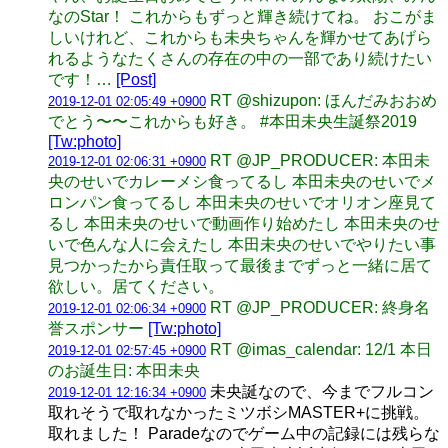
なのStar！ これからもずっと輝き続けてね。 おこがま
しいけれど、これからも未央ちゃんを輝かせてあげら
れるようなたくさんの存在の中の一部であり続けたい
です！…
[Post]
RT @shizupon: ほんだみおおめ
2019-12-01 02:05:49 +0900
でとう〜〜これからも好き。 #本田未央生誕祭2019
[Tw:photo]
RT @JP_PRODUCER: 本田未
2019-12-01 02:06:31 +0900
央のせいでカレーメシ食ってるし 本田未央のせいでメ
ロンパン食ってるし 本田未央のせいでオリオン座見て
るし 本田未央のせいで動画作り始めたし 本田未央のせ
いで色んな人に会えたし 本田未央のせいでやりたい事
見つかったから責任取って最後までずっと一緒に居て
欲しい。居てください。
RT @JP_PRODUCER: 終身名
2019-12-01 02:06:34 +0900
誉スポンサー
[Tw:photo]
RT @imas_calendar: 12/1 本日
2019-12-01 02:57:45 +0900
のお誕生日: 本田未央
未央誕なので、今までフルコン
2019-12-01 12:16:34 +0900
取れそうで取れなかったミツボシMASTER+に挑戦。
取れました！ Paradeなのでゲーム中の記録には残らな