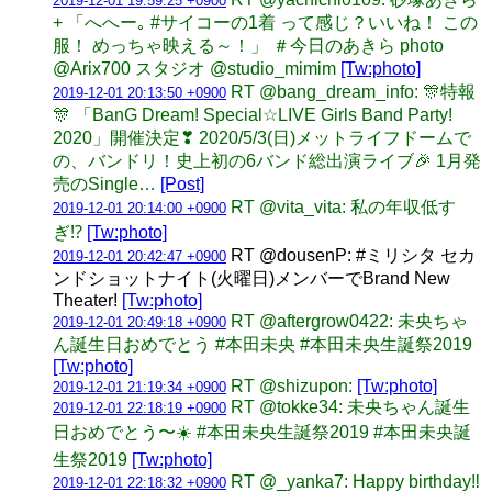
2019-12-01 19:59:25 +0900
+ 「へへー｡ #サイコーの1着 って感じ？いいね！ この
服！ めっちゃ映える～！」 ＃今日のあきら photo
@Arix700 スタジオ @studio_mimim
[Tw:photo]
RT @bang_dream_info: 🎊特報
2019-12-01 20:13:50 +0900
🎊 「BanG Dream! Special☆LIVE Girls Band Party!
2020」開催決定❣ 2020/5/3(日)メットライフドームで
の、バンドリ！史上初の6バンド総出演ライブ🎉 1月発
売のSingle…
[Post]
RT @vita_vita: 私の年収低す
2019-12-01 20:14:00 +0900
ぎ⁉︎
[Tw:photo]
RT @dousenP: #ミリシタ セカ
2019-12-01 20:42:47 +0900
ンドショットナイト(火曜日)メンバーでBrand New
Theater!
[Tw:photo]
RT @aftergrow0422: 未央ちゃ
2019-12-01 20:49:18 +0900
ん誕生日おめでとう #本田未央 #本田未央生誕祭2019
[Tw:photo]
RT @shizupon:
[Tw:photo]
2019-12-01 21:19:34 +0900
RT @tokke34: 未央ちゃん誕生
2019-12-01 22:18:19 +0900
日おめでとう〜☀️ #本田未央生誕祭2019 #本田未央誕
生祭2019
[Tw:photo]
RT @_yanka7: Happy birthday‼︎
2019-12-01 22:18:32 +0900