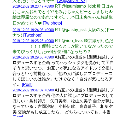
入るだけでもどうぞ〜
[Tw:@Sriver_Kz]
RT @itsumitemo_idol: 昨日はみ
2019-12-02 19:23:47 +0900
おちゃんおめでとう🎊をみおちゃんピーとしました🌟
絵は即席なのであれですが……本田未央ちゃんお誕生
日おめでとう❤️
[Tw:photo]
RT @gatsby_ssl: 大阪の女(ドー
2019-12-02 19:24:06 +0900
ナツ)
[Tw:photo]
RT @rion_live: 埼京線が紺色だ
2019-12-02 19:25:25 +0900
ーーーー！！！便利になるとしか聞いてなかったので
来てびっくりしたw何が便利になったの？
#お互いの担当を1週間お試しプ
2019-12-02 19:29:55 +0900
ロデュースする企画 ってハッシュタグを見かけて面白
そうと思いつつ、 お互いが気になるアイドルで交換し
合うという前提なら、「他の人に試しにプロデュース
してほしいのは誰か」だけでなく「自分が気になるア
イ…
[Post]
#お互いの担当を1週間お試しプ
2019-12-02 19:47:07 +0900
ロデュースする企画 他の人に試しにプロデュースして
ほしい：島村卯月、矢口美羽、松山久美子 自分が気に
なっている：吉岡沙紀、小松伊吹、高森藍子、相葉夕
美 交換がもし成立したら。 どちらについても、本当…