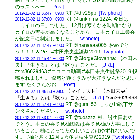
臓ヒョンってした🤦‍♀️すき🤦‍♀️そしてU149本編(先読み)
のラストペー…
[Post]
RT @div25pb:
[Tw:photo]
2019-12-02 11:36:47 +0900
RT @kirikirimai1224: 今日は
2019-12-02 11:37:00 +0900
「カイロの日」でした。 12月は寒くなる時期になり、
カイロの需要が高くなることから、日本カイロ工業会
が記念日に制定しました。
[Tw:photo]
RT @nanaaaa005: おめでと
2019-12-02 11:37:47 +0900
う！！！🌟🎂🎉 #本田未央生誕祭2019
[Tw:photo]
RT @GiorgeGiovanna: 【本田未
2019-12-02 11:45:44 +0900
央】『生きる』とは『歌う』ことだ。
[URL]
#sm36029463 #ニコニコ動画 #本田未央生誕祭2019 投
稿されました。 燦然と輝くきみが大好きなんだと思い
ます たくさんのお…
[Post]
【マイリスト】【本田未央】
2019-12-02 11:49:53 +0900
『生きる』とは『歌う』ことだ。
[URL]
#sm36029463
RT @gum_53: こっひin靴下サ
2019-12-02 11:52:41 +0900
ンタさんください…
[Tw:photo]
RT @tueszzz: 柚、誕生日おめ
2019-12-02 11:53:04 +0900
でとう。本日の喜多見柚図鑑は喜多見柚の大事にして
いること。柚にとってたのしいことはゆずれないんで
す。 #柚と歩く12月 #喜多見柚生誕祭2019
[Tw:photo]