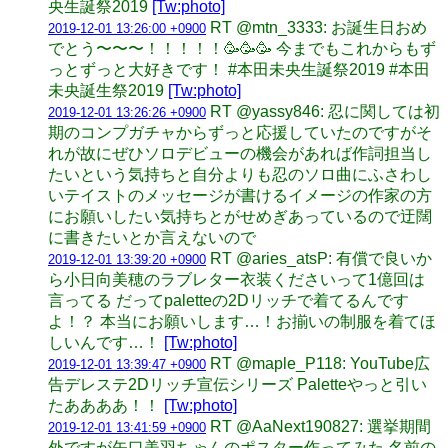
央生誕祭2019
[Tw:photo]
RT @mtn_3333: お誕生日おめ
2019-12-01 13:26:00 +0900
でとう〜〜〜！！！！！🥳🥳🥳 今までもこれからもず
っとずっと大好きです！ #本田未央生誕祭2019 #本田
未央誕生祭2019
[Tw:photo]
RT @yassy846: 忍に関しては初
2019-12-01 13:26:26 +0900
期のコンプガチャからずっと応援していたのですがそ
れが故にぜひソロデビューの機会があれば作詞担当し
たいという気持ちと自分よりも忍のソロ曲にふさわし
いテイストのメッセージが書けるイメージの作家の方
にお願いしたい気持ちとがせめぎあっているので迂闊
に書きたいとか言えないので
RT @aries_atsP: 有償で良いか
2019-12-01 13:39:20 +0900
ら小日向美穂のラブレター衣装くださいって1億回は
言ってる だってpaletteの2Dリッチで着てるんです
よ！？ 本当にお願いします…！お揃いの制服を着てほ
しいんです…！
[Tw:photo]
RT @maple_P118: YouTube広
2019-12-01 13:39:47 +0900
告デレステ2Dリッチ宣伝シリーズ Paletteやっと引い
たああああ！！
[Tw:photo]
RT @AaNext190827: 選挙期間
2019-12-01 13:41:59 +0900
外ですが矢口美羽ちゃんのポスター作ってみた 名前の