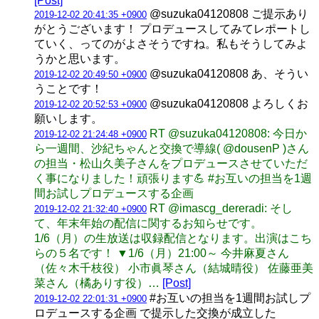
[Post]
@suzuka04120808 ご提示あり
2019-12-02 20:41:35 +0900
がとうございます！ プロデュースしてみてレポートし
ていく、ってのがよさそうですね。私もそうしてみよ
うかと思います。
@suzuka04120808 あ、そうい
2019-12-02 20:49:50 +0900
うことです！
@suzuka04120808 よろしくお
2019-12-02 20:52:53 +0900
願いします。
RT @suzuka04120808: 今日か
2019-12-02 21:24:48 +0900
ら一週間、沙紀ちゃんと交換で導線( @dousenP )さん
の担当・松山久美子さんをプロデュースさせていただ
く事になりました！頑張ります💪 #お互いの担当を1週
間お試しプロデュースする企画
RT @imascg_dereradi: そし
2019-12-02 21:32:40 +0900
て、年末年始の配信に関するお知らせです。
1/6（月）の生放送は収録配信となります。出演はこち
らの５名です！ ▼1/6（月）21:00～ 今井麻夏さん
（佐々木千枝役） 小市眞琴さん（結城晴役） 佐藤亜美
菜さん（橘ありす役）…
[Post]
#お互いの担当を1週間お試しプ
2019-12-02 22:01:31 +0900
ロデュースする企画 で提示した交換が成立した