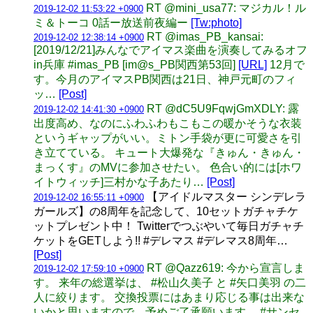
RT @mini_usa77: マジカル！ル
2019-12-02 11:53:22 +0900
ミ＆トーコ 0話ー放送前夜編ー
[Tw:photo]
RT @imas_PB_kansai:
2019-12-02 12:38:14 +0900
[2019/12/21]みんなでアイマス楽曲を演奏してみるオフ
in兵庫 #imas_PB [im@s_PB関西第53回]
[URL]
12月で
す。今月のアイマスPB関西は21日、神戸元町のフィ
ッ…
[Post]
RT @dC5U9FqwjGmXDLY: 露
2019-12-02 14:41:30 +0900
出度高め、なのにふわふわもこもこの暖かそうな衣装
というギャップがいい。ミトン手袋が更に可愛さを引
き立てている。 キュート大爆発な『きゅん・きゅん・
まっくす』のMVに参加させたい。 色合い的には[ホワ
イトウィッチ]三村かな子あたり…
[Post]
【アイドルマスター シンデレラ
2019-12-02 16:55:11 +0900
ガールズ】の8周年を記念して、10セットガチャチケ
ットプレゼント中！ Twitterでつぶやいて毎日ガチャチ
ケットをGETしよう!! #デレマス #デレマス8周年…
[Post]
RT @Qazz619: 今から宣言しま
2019-12-02 17:59:10 +0900
す。 来年の総選挙は、 #松山久美子 と #矢口美羽 の二
人に絞ります。 交換投票にはあまり応じる事は出来な
いかと思いますので、予めご了承願います。 #サンセ