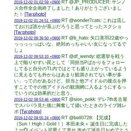
RT @JP_PRODUCER: サンノ
2019-12-02 01:02:59 +0900
ス合作全企画終了しました！ありがとうございまし
た！
[Tw:photo]
RT @wonder7cats: これは流し
2019-12-02 01:24:51 +0900
ておけば誰かが喜ぶだろうと思ってとったスクショ
[Tw:photo]
RT @b_hato: 矢口美羽22歳やっ
2019-12-02 09:39:50 +0900
っっっっっばいな。絶対めっちゃいい女になってるで
しょ
RT @df_wendy: 総選挙を戦う
2019-12-02 09:53:10 +0900
上で陥りやすい罠として「同担当Pばかりをフォロー
してると自分のTL内ではとても盛り上がっているよう
に見えるても外からはあまり観測されてない事が多
い」ってのがあるけど、担当と他アイドルの接点を押
すことでその他アイドルの観測網に入るようにするっ
ていうのは効果的だと思う。
RT @sion_pokk: デレ7th名古屋
2019-12-02 09:53:46 +0900
でスパパラ見た後に興奮して描いたときのライブ雑レ
ポ
[Tw:photo]
RT @bell0728: 【完成】
2019-12-02 09:55:24 +0900
［Sun！High！Gold！］本田未央＋ 誕生日に完成した
よー💞 イベント可愛くて幸せ 改めて誕生日おめでとう