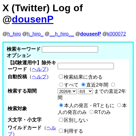
X (Twitter) Log of
@
dousenP
@
h_hiro
@
h_hiro_
@
__h_hiro__
@
dousenP
@
k000072
検索キーワード
オプション
【試験運用中】除外キ
ーワード
（
ヘルプ
）
自動投稿
（
ヘルプ
）
検索結果に含める
すべて
直近2年間
検索する期間
までの直近2年
間
本人の発言・RTともに
本
検索対象
人の発言のみ
RTのみ
大文字・小文字
区別しない
ワイルドカード
（
ヘル
利用する
プ
）