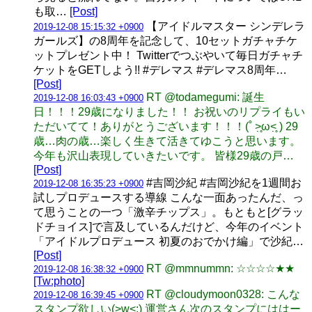
も取…
[Post]
【アイドルマスター シンデレラ
2019-12-08 15:15:32 +0900
ガールズ】の8周年を記念して、10セットガチャチケ
ットプレゼント中！ Twitterでつぶやいて毎日ガチャチ
ケットをGETしよう!! #デレマス #デレマス8周年…
[Post]
RT @todamegumi: 誕生
2019-12-08 16:03:43 +0900
日！！！29歳になりました！！ お祝いのリプライもい
ただいてて！ありがとうございます！！！(˚ ˃̣̣̥ω˂̣̣̥ ) 29
歳…肉の歳…楽しく生きて活きてゆこうと思います。
今年も沢山表現していきたいです。 皆様29歳の戸…
[Post]
#吉岡沙紀 #吉岡沙紀を1週間お
2019-12-08 16:35:23 +0900
試しプロデュースする導線 こんな一面あったんだ、っ
て思うことの一つ「激辛チップス」。もともと[グラッ
ドチョイス]で言及しているんだけど、今年のイベント
「アイドルプロデュース 初夏のおでかけ編」で沙紀…
[Post]
RT @mmnummn: ☆☆☆☆★★
2019-12-08 16:38:32 +0900
[Tw:photo]
RT @cloudymoon0328: こんな
2019-12-08 16:39:45 +0900
スタンプ欲しい(>w<;) 運営さん次のスタンプにははー