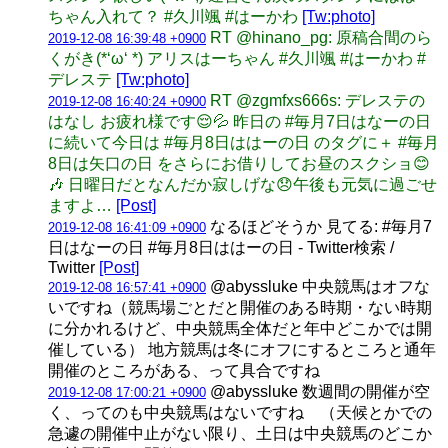
ちゃん入れて？ #久川颯 #はーかわ
[Tw:photo]
RT @hinano_pg: 原稿合間のら
2019-12-08 16:39:48 +0900
くがき(*‘ω‘ *) アリスはーちゃん #久川颯 #はーかわ #
デレステ
[Tw:photo]
RT @zgmfxs666s: デレステの
2019-12-08 16:40:24 +0900
はなし お疲れ様です😌💦 昨日の #毎月7日はなーの日
に続いて今日は #毎月8日ははーの日 のタグに＋ #毎月
8日は矢口の日 をさらにお借りしてお昼のスクショ😊
🎶 日曜日だとなんだか寂しげな😞午後も元気に過ごせ
ますよ…
[Post]
なるほどそうか 見てる: #毎月7
2019-12-08 16:41:09 +0900
日はなーの日 #毎月8日ははーの日 - Twitter検索 /
Twitter
[Post]
@abyssluke 中央競馬はオフな
2019-12-08 16:57:41 +0900
いですね（競馬場ごとだと開催のある時期・ない時期
に分かれるけど、中央競馬全体だと年中どこかでは開
催している） 地方競馬は冬にオフにするところと通年
開催のところがある、って具合ですね
@abyssluke 数週間の開催が空
2019-12-08 17:00:21 +0900
く、ってのも中央競馬はないですね （天候とかでの
急遽の開催中止がない限り、土日は中央競馬のどこか