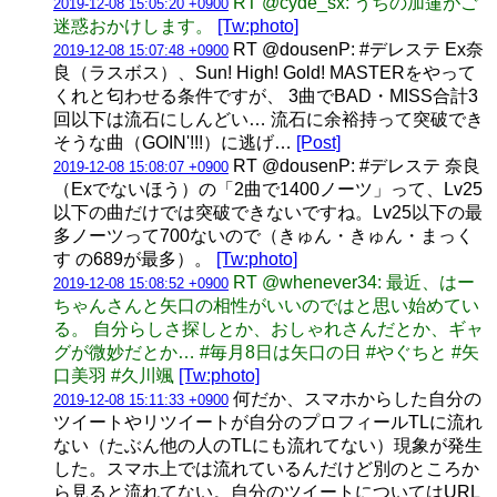
RT @cyde_sx: うちの加蓮がご
2019-12-08 15:05:20 +0900
迷惑おかけします。
[Tw:photo]
RT @dousenP: #デレステ Ex奈
2019-12-08 15:07:48 +0900
良（ラスボス）、Sun! High! Gold! MASTERをやって
くれと匂わせる条件ですが、 3曲でBAD・MISS合計3
回以下は流石にしんどい… 流石に余裕持って突破でき
そうな曲（GOIN'!!!）に逃げ…
[Post]
RT @dousenP: #デレステ 奈良
2019-12-08 15:08:07 +0900
（Exでないほう）の「2曲で1400ノーツ」って、Lv25
以下の曲だけでは突破できないですね。Lv25以下の最
多ノーツって700ないので（きゅん・きゅん・まっく
す の689が最多）。
[Tw:photo]
RT @whenever34: 最近、はー
2019-12-08 15:08:52 +0900
ちゃんさんと矢口の相性がいいのではと思い始めてい
る。 自分らしさ探しとか、おしゃれさんだとか、ギャ
グが微妙だとか… #毎月8日は矢口の日 #やぐちと #矢
口美羽 #久川颯
[Tw:photo]
何だか、スマホからした自分の
2019-12-08 15:11:33 +0900
ツイートやリツイートが自分のプロフィールTLに流れ
ない（たぶん他の人のTLにも流れてない）現象が発生
した。スマホ上では流れているんだけど別のところか
ら見ると流れてない。自分のツイートについてはURL