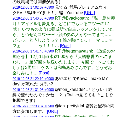
の競馬場では開催がある）
見てる: 競馬プレミアムウィー
2019-12-08 17:02:07 +0900
クPV『馬UFFY参上！』編 - YouTube
[URL]
RT @Byackopath: 「私、島村卯
2019-12-08 17:40:55 +0900
月！アイドルを夢見る、どこにでもいるフツーの17
歳！ いつものように養成所で自主レッスンをしていた
ら、とつぜんコワ〜〜い顔の男の人がやってきて……
どっっ、どうしようっ？！誰か助けてっ！！マ……マ
マぁ──────っ！！！…
[Post]
RT @hegomawashi: 【放送のお
2019-12-08 17:41:48 +0900
知らせ】 12月11日(水)21:00から『大橋彩香の へごま
わし！』第37回を放送いたします。 今回で「へごまわ
し」は3周年！ ゲストは和島あみさんです。どうぞお
楽しみに！…
[Post]
あやエビ でKawaii make MY
2019-12-08 21:29:10 +0900
day! が流れたっぽい?
@mon_kanade417 どういう経
2019-12-08 21:31:06 +0900
緯で流れたのですかね…？（Twitter見ててもそこまで
把握できず）
@fan_prettyidol 協賛と配布の両
2019-12-08 21:33:37 +0900
方に参加します。
[URL]
RT @imasPfesta: 初めまして、