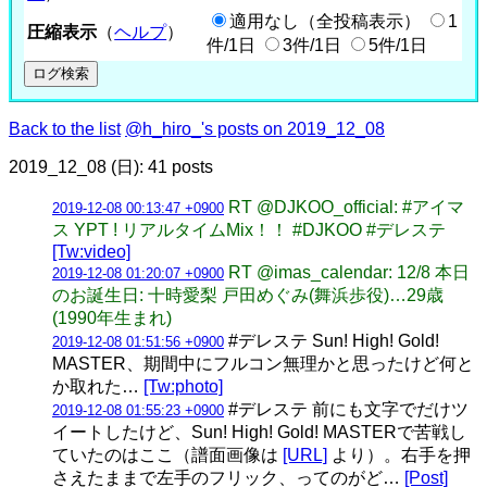
適用なし（全投稿表示）
1
圧縮表示
（
ヘルプ
）
件/1日
3件/1日
5件/1日
Back to the list
@h_hiro_'s posts on 2019_12_08
2019_12_08 (日): 41 posts
RT @DJKOO_official: #アイマ
2019-12-08 00:13:47 +0900
ス YPT ! リアルタイムMix！！ #DJKOO #デレステ
[Tw:video]
RT @imas_calendar: 12/8 本日
2019-12-08 01:20:07 +0900
のお誕生日: 十時愛梨 戸田めぐみ(舞浜歩役)…29歳
(1990年生まれ)
#デレステ Sun! High! Gold!
2019-12-08 01:51:56 +0900
MASTER、期間中にフルコン無理かと思ったけど何と
か取れた…
[Tw:photo]
#デレステ 前にも文字でだけツ
2019-12-08 01:55:23 +0900
イートしたけど、Sun! High! Gold! MASTERで苦戦し
ていたのはここ（譜面画像は
[URL]
より）。右手を押
さえたままで左手のフリック、ってのがど…
[Post]