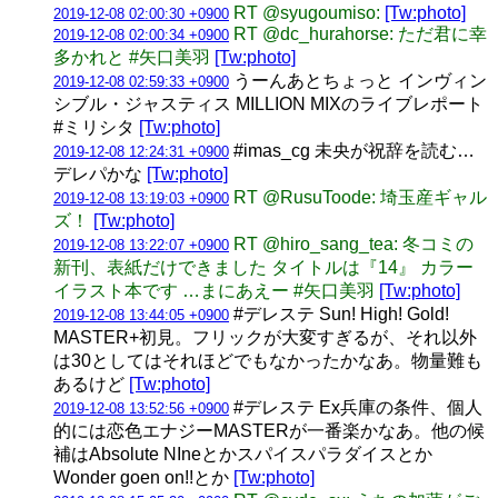
RT @syugoumiso:
[Tw:photo]
2019-12-08 02:00:30 +0900
RT @dc_hurahorse: ただ君に幸
2019-12-08 02:00:34 +0900
多かれと #矢口美羽
[Tw:photo]
うーんあとちょっと インヴィン
2019-12-08 02:59:33 +0900
シブル・ジャスティス MILLION MIXのライブレポート
#ミリシタ
[Tw:photo]
#imas_cg 未央が祝辞を読む…
2019-12-08 12:24:31 +0900
デレパかな
[Tw:photo]
RT @RusuToode: 埼玉産ギャル
2019-12-08 13:19:03 +0900
ズ！
[Tw:photo]
RT @hiro_sang_tea: 冬コミの
2019-12-08 13:22:07 +0900
新刊、表紙だけできました タイトルは『14』 カラー
イラスト本です …まにあえー #矢口美羽
[Tw:photo]
#デレステ Sun! High! Gold!
2019-12-08 13:44:05 +0900
MASTER+初見。フリックが大変すぎるが、それ以外
は30としてはそれほどでもなかったかなあ。物量難も
あるけど
[Tw:photo]
#デレステ Ex兵庫の条件、個人
2019-12-08 13:52:56 +0900
的には恋色エナジーMASTERが一番楽かなあ。他の候
補はAbsolute NIneとかスパイスパラダイスとか
Wonder goen on!!とか
[Tw:photo]