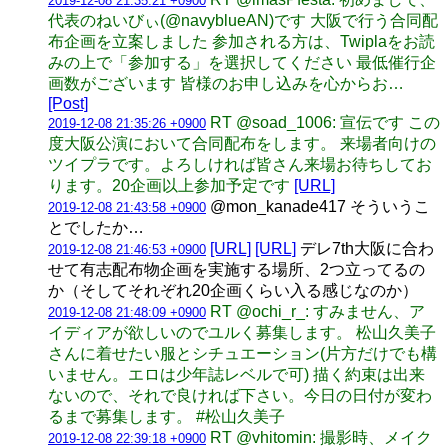
2019-12-08 21:35:21 +0900
代表のねいびぃ(@navyblueAN)です 大阪で行う合同配
布企画を立案しました 参加される方は、Twiplaをお読
みの上で「参加する」を選択してください 最低催行企
画数がございます 皆様のお申し込みを心からお…
[Post]
RT @soad_1006: 宣伝です この
2019-12-08 21:35:26 +0900
度大阪公演において合同配布をします。 来場者向けの
ツイプラです。よろしければ皆さん来場お待ちしてお
ります。20企画以上参加予定です
[URL]
@mon_kanade417 そういうこ
2019-12-08 21:43:58 +0900
とでしたか…
[URL]
[URL]
デレ7th大阪に合わ
2019-12-08 21:46:53 +0900
せて有志配布物企画を実施する場所、2つ立ってるの
か（そしてそれぞれ20企画くらい入る感じなのか）
RT @ochi_r_: すみません、ア
2019-12-08 21:48:09 +0900
イディアが欲しいのでユルく募集します。 松山久美子
さんに着せたい服とシチュエーション(片方だけでも構
いません。エロは少年誌レベルで可) 描く約束は出来
ないので、それで良ければ下さい。今日の日付が変わ
るまで募集します。 #松山久美子
RT @vhitomin: 撮影時、メイク
2019-12-08 22:39:18 +0900