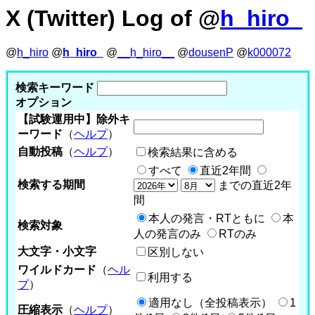
X (Twitter) Log of @
h_hiro_
@
h_hiro
@
h_hiro_
@
__h_hiro__
@
dousenP
@
k000072
検索キーワード
オプション
【試験運用中】除外キ
ーワード
（
ヘルプ
）
自動投稿
（
ヘルプ
）
検索結果に含める
すべて
直近2年間
検索する期間
までの直近2年
間
本人の発言・RTともに
本
検索対象
人の発言のみ
RTのみ
大文字・小文字
区別しない
ワイルドカード
（
ヘル
利用する
プ
）
適用なし（全投稿表示）
1
圧縮表示
（
ヘルプ
）