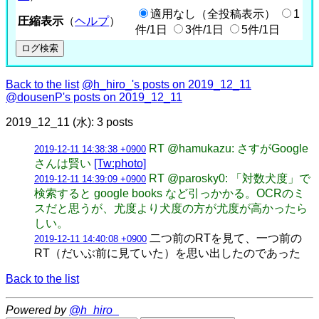
適用なし（全投稿表示）
1
圧縮表示
（
ヘルプ
）
件/1日
3件/1日
5件/1日
Back to the list
@h_hiro_'s posts on 2019_12_11
@dousenP's posts on 2019_12_11
2019_12_11 (水): 3 posts
RT @hamukazu: さすがGoogle
2019-12-11 14:38:38 +0900
さんは賢い
[Tw:photo]
RT @parosky0: 「対数犬度」で
2019-12-11 14:39:09 +0900
検索すると google books など引っかかる。OCRのミ
スだと思うが、尤度より犬度の方が尤度が高かったら
しい。
二つ前のRTを見て、一つ前の
2019-12-11 14:40:08 +0900
RT（だいぶ前に見ていた）を思い出したのであった
Back to the list
Powered by
@h_hiro_