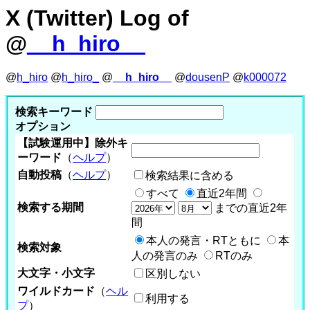
X (Twitter) Log of
@
__h_hiro__
@
h_hiro
@
h_hiro_
@
__h_hiro__
@
dousenP
@
k000072
検索キーワード
オプション
【試験運用中】除外キ
ーワード
（
ヘルプ
）
自動投稿
（
ヘルプ
）
検索結果に含める
すべて
直近2年間
検索する期間
までの直近2年
間
本人の発言・RTともに
本
検索対象
人の発言のみ
RTのみ
大文字・小文字
区別しない
ワイルドカード
（
ヘル
利用する
プ
）