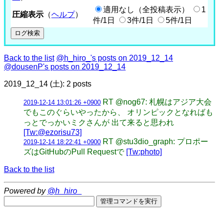
適用なし（全投稿表示）
1
圧縮表示
（
ヘルプ
）
件/1日
3件/1日
5件/1日
Back to the list
@h_hiro_'s posts on 2019_12_14
@dousenP's posts on 2019_12_14
2019_12_14 (土): 2 posts
RT @nog67: 札幌はアジア大会
2019-12-14 13:01:26 +0900
でもこのぐらいやったから、 オリンピックとなればも
っとでっかいミクさんが 出て来ると思われ
[Tw:@ezorisu73]
RT @stu3dio_graph: プロポー
2019-12-14 18:22:41 +0900
ズはGitHubのPull Requestで
[Tw:photo]
Back to the list
Powered by
@h_hiro_