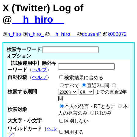
X (Twitter) Log of
@
__h_hiro__
@
h_hiro
@
h_hiro_
@
__h_hiro__
@
dousenP
@
k000072
検索キーワード
オプション
【試験運用中】除外キ
ーワード
（
ヘルプ
）
自動投稿
（
ヘルプ
）
検索結果に含める
すべて
直近2年間
検索する期間
までの直近2年
間
本人の発言・RTともに
本
検索対象
人の発言のみ
RTのみ
大文字・小文字
区別しない
ワイルドカード
（
ヘル
利用する
プ
）