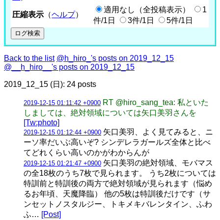
適用なし（全投稿表示）
1
圧縮表示
（
ヘルプ
）
件/1日
3件/1日
5件/1日
Back to the list
@h_hiro_'s posts on 2019_12_15
@__h_hiro__'s posts on 2019_12_15
2019_12_15 (日): 24 posts
RT @hiro_sang_tea: 私といた
2019-12-15 01:11:42 +0900
しましては、絶対領域については矢口美羽さんを
[Tw:photo]
矢口美羽、よく見てみると、ニ
2019-12-15 01:12:44 +0900
ーソ率だいぶ高いぞ? シンデレラガールズ全体と比べ
てどれくらい高いのかがわからんが
矢口美羽の絶対領域、モバマス
2019-12-15 01:21:47 +0900
の全18枚のうち7枚で見られます。 うち2枚については
特訓前と特訓後の両方で絶対領域が見られます（悩め
るお年頃、天魔降臨） 他の5枚は特訓後だけです（サ
ンセットノスタルジー、トキメキバレンタイン、ふわ
ふ…
[Post]