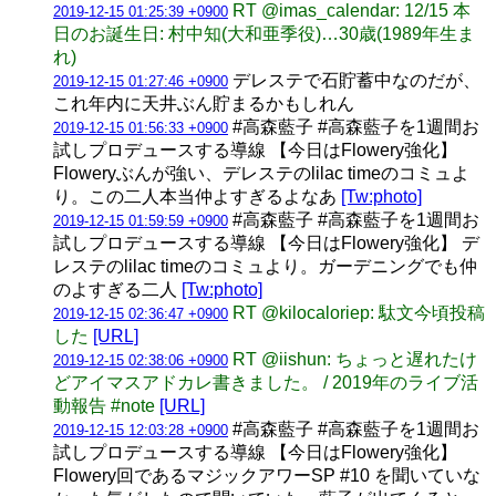
RT @imas_calendar: 12/15 本
2019-12-15 01:25:39 +0900
日のお誕生日: 村中知(大和亜季役)…30歳(1989年生ま
れ)
デレステで石貯蓄中なのだが、
2019-12-15 01:27:46 +0900
これ年内に天井ぶん貯まるかもしれん
#高森藍子 #高森藍子を1週間お
2019-12-15 01:56:33 +0900
試しプロデュースする導線 【今日はFlowery強化】
Floweryぶんが強い、デレステのlilac timeのコミュよ
り。この二人本当仲よすぎるよなあ
[Tw:photo]
#高森藍子 #高森藍子を1週間お
2019-12-15 01:59:59 +0900
試しプロデュースする導線 【今日はFlowery強化】 デ
レステのlilac timeのコミュより。ガーデニングでも仲
のよすぎる二人
[Tw:photo]
RT @kilocaloriep: 駄文今頃投稿
2019-12-15 02:36:47 +0900
した
[URL]
RT @iishun: ちょっと遅れたけ
2019-12-15 02:38:06 +0900
どアイマスアドカレ書きました。 / 2019年のライブ活
動報告 #note
[URL]
#高森藍子 #高森藍子を1週間お
2019-12-15 12:03:28 +0900
試しプロデュースする導線 【今日はFlowery強化】
Flowery回であるマジックアワーSP #10 を聞いていな