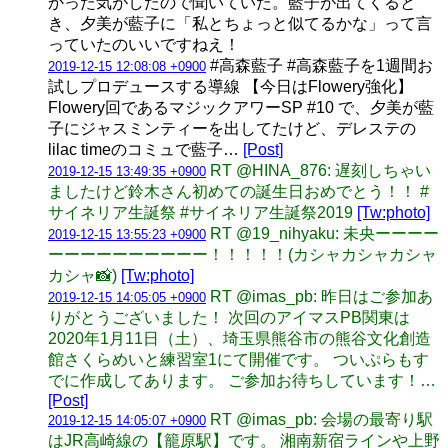
かった気がしたので聞いていた。藍子が出てくると
き、夕美が藍子に「私とちょっと似てるかな」って言
っていたのいいですねえ！
#高森藍子 #高森藍子を1週間お
2019-12-15 12:08:08 +0900
試しプロデュースする導線 【今日はFlowery強化】
Flowery回であるマジックアワーSP #10 で、夕美が藍
子にジャスミンティーを出してたけど、デレステの
lilac timeのコミュで藍子…
[Post]
RT @HINA_876: 遅刻しちゃい
2019-12-15 13:49:35 +0900
ましたけど鈴木さん初めての誕生日おめでとう！！ #
サイネリア生誕祭 #サイネリア生誕祭2019
[Tw:photo]
RT @19_nihyaku: 未央ーーーー
2019-12-15 13:55:23 +0900
ーーーーーーーーーー！！！！！(カシャカシャカシャ
カシャ📸)
[Tw:photo]
RT @imas_pb: 昨日はご参加あ
2019-12-15 14:05:05 +0900
りがとうございました！ 次回のアイマスPB関東は
2020年1月11日（土）、埼玉県熊谷市の熊谷文化創造
館さくらめいと練習室1にて開催です。 ついぷらもす
でに作成してあります。 ご参加お待ちしています！…
[Post]
RT @imas_pb: 会場の最寄り駅
2019-12-15 14:05:07 +0900
はJR高崎線の【籠原駅】です。 湘南新宿ラインや上野