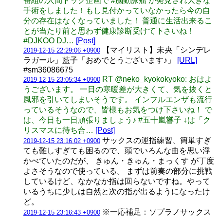
番組の人間ドック企画で #脳動脈瘤 が発見され大きな
手術をしました！もし見付かっていなかったら今の自
分の存在はなくなっていました！ 普通に生活出来るこ
とが当たり前と思わず健康診断受けて下さいね！
#DJKOO DJ…
[Post]
【マイリスト】未央「シンデレ
2019-12-15 22:29:06 +0900
ラガール」藍子「おめでとうございます♪」
[URL]
#sm36086675
RT @neko_kyokokyoko: おはよ
2019-12-15 23:05:34 +0900
うございます。 一日の寒暖差が大きくて、気を抜くと
風邪を引いてしまいそうです。 インフルエンザも流行
っているそうなので、皆様もお気をつけ下さいね！ で
は、今日も一日頑張りましょう♪ #五十嵐響子 ↓は「ク
リスマスに待ち合…
[Post]
サックスの運指練習、簡単すぎ
2019-12-15 23:16:02 +0900
ても難しすぎても困るので、頭でいろんな曲を思い浮
かべていたのだが、 きゅん・きゅん・まっくす が丁度
よさそうなので使っている。 まずは前奏の部分に挑戦
しているけど、なかなか指は回らないですね。やって
いるうちに少しは自然と次の指が出るようになったけ
ど。
※一応補足：ソプラノサックス
2019-12-15 23:16:43 +0900