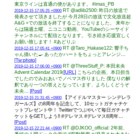
東京ラインは直通の便があります。 #imas_PB
RT @adlib2500: 昨日の放送で
2019-12-15 17:05:25 +0900
発表させて頂きましたが 今月28日の放送で文化放送超
A&G +での放送を終了することになりました。 来年か
らは隔週土曜、ニコニコ動画、YouTubeのシーサイド
チャンネルにて配信となります。 引き続き応援宜しく
お願い致します！ #あどりぶ
RT @Taro_Hakase122: 響子ち
2019-12-15 17:05:41 +0900
ゃん描いた🍳 あったかハートをちょっとアレンジ…
[Tw:photo]
RT @ThreeStuff_P: 本田未央
2019-12-15 17:06:00 +0900
Advent Calendar 2019(
[URL]
こちらの企画、本日担当
でしたのでみおあいでノベマス作りました 僕なりの解
釈であり一つの答えとなっています、よろしくどうぞ
未央…
[Post]
【アイドルマスター シンデレラ
2019-12-15 21:31:45 +0900
ガールズ】の8周年を記念して、10セットガチャチケ
ットプレゼント中！ Twitterでつぶやいて毎日ガチャチ
ケットをGETしよう!! #デレマス #デレマス8周年…
[Post]
RT @DJKOO_official: 2年前、
2019-12-15 22:21:44 +0900