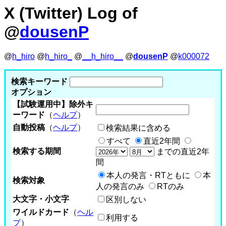
X (Twitter) Log of
@
dousenP
@
h_hiro
@
h_hiro_
@
__h_hiro__
@
dousenP
@
k000072
検索キーワード
オプション
【試験運用中】除外キ
ーワード
（
ヘルプ
）
自動投稿
（
ヘルプ
）
検索結果に含める
すべて
直近2年間
検索する期間
までの直近2年
間
本人の発言・RTともに
本
検索対象
人の発言のみ
RTのみ
大文字・小文字
区別しない
ワイルドカード
（
ヘル
利用する
プ
）