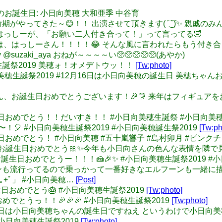
16 本日のお誕生日: 小日向美穂 大和亜季 中谷育
もこの時期がやってきた～😊！！ 出演させて頂きます( ͡ ͜ ͡ )✨ 
ieXeery はっしーが、「お願い二人付き合って！」って言ってる🤣
zaki_aya は、はっしーさん！！！！😂 そんな風に言われたらもう付
eery @suzaki_aya おねが～～～～い🥺🥺🥺🥺🥺(あやか)
日向美穂生誕祭2019 美穂ォ！オメデトウッ！！
[Tw:photo]
w: #小日向美穂生誕祭2019 #12月16日は小日向美穂の誕生日 
小日向美穂さん、お誕生日おめでとうございます！🎉🎊 来年はフィ
ん誕生日おめでとう！！だいすき！！ #小日向美穂生誕祭 #小日向美穂
とう〜！🎈 #小日向美穂生誕祭2019 #小日向美穂誕生祭2019
[Tw:ph
: 美穂誕生日おめでとう！ #小日向美穂 #五十嵐響子 #島村卯月 #ピ
: 小日向さんお誕生日おめでとう🎀✨今年も小日向さんの色んな表情を
向ちゃんお誕生日おめでとうー！！！🍰🎉✨ #小日向美穂生誕祭2019 
ho: ポケモンも流行ってるので乗っかって一番好きなエルフーンも
.:｡+ﾟ」 #小日向美穂…
[Post]
お誕生日おめでとう🎂 #小日向美穂生誕祭2019
[Tw:photo]
ちゃんおめでとうっ！！🎉🎉🎉 #小日向美穂生誕祭2019
[Tw:photo]
: 12月16日は小日向美穂ちゃんの誕生日ですねえ というわけで小
#小日向美穂生誕祭2019
[Tw:photo]