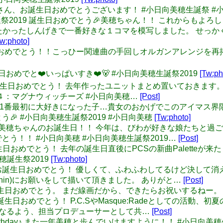
小日向美穂さん、お誕生日おめでとうございます！ #小日向美穂生誕祭 #
美穂生誕祭2019 誕生日おめでとう🎉美穂ちゃん！！ これからもよろし
アイコンしたかったしんげきで一番好きな１コマを模写しました。 
Tw:photo]
お誕生日おめでとう！！こっひー関連曲の手回しオルガンアレンジ
ん誕生日おめでと❤️いっぱいすき❤️🐻 #小日向美穂生誕祭2019
[Tw:ph
 美穂ちゃん誕生日おめでとう！ 去年作ったユニットまとめ置いておき
４：マグナウィッチーズ #小日向美穂…
[Post]
元のキャラで1番最初に大好きになった子…貴女のおかげでこのアイ
 #小日向美穂生誕祭2019 #小日向美穂
[Tw:photo]
今日は小日向美穂ちゃんのお誕生日！！ 今年は、びわが好きな娘た
う！！ #小日向美穂 #小日向美穂生誕祭2019…
[Post]
ちゃん誕生日おめでとう！ 去年の誕生日直後にPCSの新曲Palet
穂誕生祭2019
[Tw:photo]
LT: 美穂、お誕生日おめでとう！ 優しくて、ふわふわしてるけど
nin)にお願いをして描いて頂きました。 ありがと…
[Post]
ちゃん誕生日おめでとう。 まだ線画だから、できたらお祝いするねー。 
穂ちゃん誕生日おめでとう！ P.C.SやMasque:Radeとして
になるよう、担当プロデューサーとして共…
[Post]
ppy Birthday♪ また一年美穂と歩んでいけますように！！ #小日向