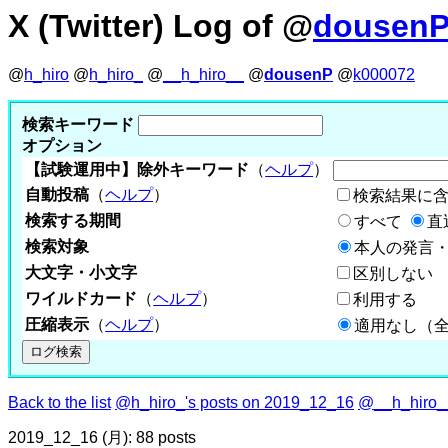
X (Twitter) Log of @
dousen
@
h_hiro
@
h_hiro_
@
__h_hiro__
@
dousenP
@
k000072
検索キーワード
オプション
【試験運用中】除外キーワード
（
ヘルプ
）
自動投稿
（
ヘルプ
）
検索結果に
検索する期間
すべて
直
検索対象
本人の発言・
大文字・小文字
区別しない
ワイルドカード
（
ヘルプ
）
利用する
圧縮表示
（
ヘルプ
）
適用なし（
Back to the list
@h_hiro_'s posts on 2019_12_16
@__h_hiro__
2019_12_16 (月): 88 posts