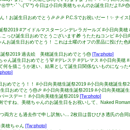
∇')/ﾟ･:*🎊㊗🎊*:･ﾟ＼('∇'*) 今日は小日向美穂ちゃんのお誕生日だよ
美穂ちゃん！お誕生日おめでとう🎉🎉🎉 P.C.Sでお祝いだー！✨ 
向美穂生誕祭2019 #アイドルマスターシンデレラガールズ #小日向美穂
ですが…こっひ誕生日おめでとうございます🎁 うたたねコンビ #小日
小日向美穂ちゃんお誕生日おめでとう！ これは土曜のオフの景品に投
向美穂生誕祭2019 過去絵 美穂誕生日おめでとう🎂
[Tw:photo]
小日向美穂ちゃん誕生日おめでとう🐻 #デレステ #デレマス #小日向美穂
誕生日に向けて何を描こうか迷い、結果として誕生日関係ないものにな
photo]
ん誕生日おめでとう！！ #小日向美穂生誕祭2019 #小日向美穂誕生祭2
ちゃん誕生日おめでとう🎂🎉 #小日向美穂生誕祭2019 #小日向美穂誕生
ハッピーバースデー！ #小日向美穂生誕祭2019
[Tw:photo]
けで恒例ですね、美穂ちゃんのお誕生日をお祝いして、Naked Roman
019と言いつつ両方とも過去作で申し訳無い… 2枚目は昔ひびき透氏の
小日向美穂ちゃん
[Tw:photo]