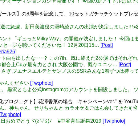
 新しいプラチナオーディションガシャ開催です！ 今回の新アイドルは
ールズ】の8周年を記念して、10セットガチャチケットプレゼント
 19日の生放送に急遽、新田美波役の洲崎綾さんの出演が決定しました‼️
 期間限定イベント「ギュっとMilky Way」の開催が決定しました
セージを聴いてくださいね！ 12月20日15…
[Post]
ria926]
 まゆにユニット曲を出したな･･･？ この7th、既に終えた2公演
の都合上Cuが最有力とされ 大阪公園で、既存ユニッ…
[Post]
: メイドみうさぎ ブエナスエルテとサンノスのSSRみんな1着ずつは
佳ちゃんください
[Tw:photo]
: おしらせ。 黒沢ともよ公式Instagramのアカウントを開設しまし
ロジェクト】花澤香菜の場合 キャンペーンver." を YouTu
: ことみんさん、神ちゃん、せりちゃんと カラオケ＆ごはん会してきた\(
[Tw:photo]
お誕生日おめでとうヾ(≧▽≦)ﾉ #中谷育生誕祭2019
[Tw:photo]