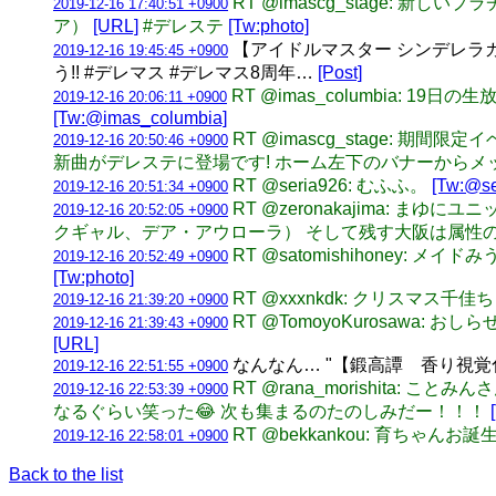
RT @imascg_stage:
2019-12-16 17:40:51 +0900
ア）
[URL]
#デレステ
[Tw:photo]
【アイドルマスター シンデレラガ
2019-12-16 19:45:45 +0900
う!! #デレマス #デレマス8周年…
[Post]
RT @imas_columbia:
2019-12-16 20:06:11 +0900
[Tw:@imas_columbia]
RT @imascg_stage:
2019-12-16 20:50:46 +0900
新曲がデレステに登場です! ホーム左下のバナーからメッ
RT @seria926: むふふ。
[Tw:@se
2019-12-16 20:51:34 +0900
RT @zeronakajima:
2019-12-16 20:52:05 +0900
クギャル、デア・アウローラ） そして残す大阪は属性
RT @satomishihoney
2019-12-16 20:52:49 +0900
[Tw:photo]
RT @xxxnkdk: クリスマス千
2019-12-16 21:39:20 +0900
RT @TomoyoKurosawa
2019-12-16 21:39:43 +0900
[URL]
なんなん… "【鍛高譚 香り視覚化プ
2019-12-16 22:51:55 +0900
RT @rana_morishita
2019-12-16 22:53:39 +0900
なるぐらい笑った😂 次も集まるのたのしみだー！！！
RT @bekkankou: 育ちゃん
2019-12-16 22:58:01 +0900
Back to the list