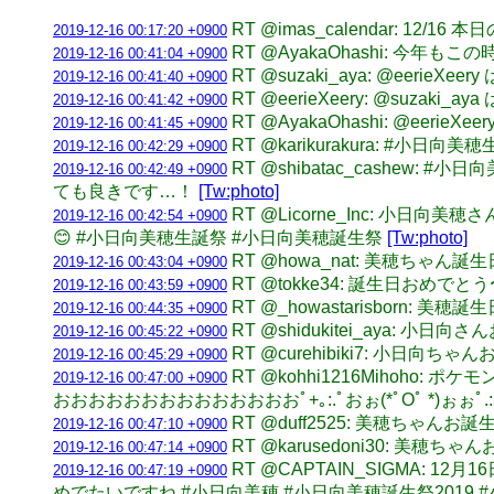
RT @imas_calendar: 12/
2019-12-16 00:17:20 +0900
RT @AyakaOhashi: 今年
2019-12-16 00:41:04 +0900
RT @suzaki_aya: @eer
2019-12-16 00:41:40 +0900
RT @eerieXeery: @su
2019-12-16 00:41:42 +0900
RT @AyakaOhashi: @eerieX
2019-12-16 00:41:45 +0900
RT @karikurakura: #小
2019-12-16 00:42:29 +0900
RT @shibatac_cashe
2019-12-16 00:42:49 +0900
ても良きです…！
[Tw:photo]
RT @Licorne_Inc: 
2019-12-16 00:42:54 +0900
😊 #小日向美穂生誕祭 #小日向美穂誕生祭
[Tw:photo]
RT @howa_nat: 美穂ちゃ
2019-12-16 00:43:04 +0900
RT @tokke34: 誕生日おめで
2019-12-16 00:43:59 +0900
RT @_howastarisborn
2019-12-16 00:44:35 +0900
RT @shidukitei_aya
2019-12-16 00:45:22 +0900
RT @curehibiki7: 小日
2019-12-16 00:45:29 +0900
RT @kohhi1216Miho
2019-12-16 00:47:00 +0900
おおおおおおおおおおおおおおﾟ+｡:.ﾟおぉ(*ﾟOﾟ *)ぉぉﾟ
RT @duff2525: 美穂ちゃん
2019-12-16 00:47:10 +0900
RT @karusedoni30: 美穂
2019-12-16 00:47:14 +0900
RT @CAPTAIN_SIGMA
2019-12-16 00:47:19 +0900
めでたいですね #小日向美穂 #小日向美穂誕生祭2019 