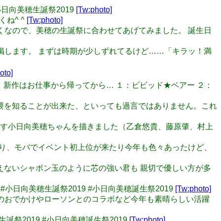
小日向美穂生誕祭2019
[Tw:photo]
くね^ ^
[Tw:photo]
せっかくなので、美穂の生誕祭に合わせてあげてみました。 誕生日
を再掲します。 まずは時期が少しずれてるけど……「キラッ！満
oto]
ます。 新作はお仕事から帰ってから… １：ビビッド★ベアー ２：
マス界隈を知ることが出来た、といっても過言ではありません。これ
ちと過ごす小日向美穂ちゃんを描きました（乙倉悠貴、藤原肇、村上
teが来たり、モバでイベント初上位が来たり今年も色々あったけど、
決して消えないシャボン玉のように芯の強い君も 親切で優しい方が多
#小日向美穂生誕祭2019 #小日向美穂誕生祭2019
[Tw:photo]
の活動、初夏のおでかけやローソンとのコラボなど今年も素晴らしい活躍
美穂生誕祭2019 #小日向美穂誕生祭2019
[Tw:photo]