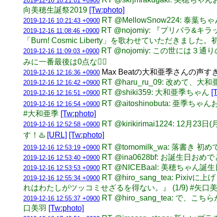
2019-12-16 10:21:01 +0900
向美穂生誕祭2019
[Tw:photo]
RT @MellowSnow224: 
2019-12-16 10:21:43 +0900
RT @nojomiy: 『プリパラ
2019-12-16 11:08:46 +0900
「Burn! Cosmic Liberty」を歌わせていただきまし
RT @nojomiy: この世
2019-12-16 11:09:03 +0900
みに一番最後は0点な👮‍♀️
Max Beatの大和亜季さんの声す
2019-12-16 12:16:36 +0900
RT @haru_ru_09: 改め
2019-12-16 12:16:42 +0900
RT @shiki359: 大和亜季ちゃん
[
2019-12-16 12:16:51 +0900
RT @aitoshinobuta: 亜季ちゃん
2019-12-16 12:16:54 +0900
#大和亜季
[Tw:photo]
RT @kirikirimai122
2019-12-16 12:52:58 +0900
す！♨️
[URL]
[Tw:photo]
RT @tomomilk_wa: 落
2019-12-16 12:53:19 +0900
RT @ina0628bf: お誕生
2019-12-16 12:53:40 +0900
RT @NICEBaal: 美穂ち
2019-12-16 12:53:53 +0900
RT @hiro_sang_tea: 
2019-12-16 12:55:34 +0900
れはわたしがツッコミせざるを得ない。』 (1/9) #矢口
RT @hiro_sang_tea: 
2019-12-16 12:55:37 +0900
口美羽
[Tw:photo]