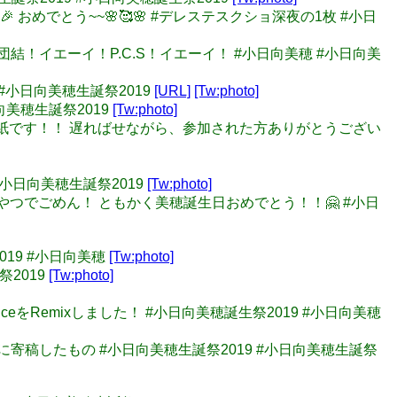
‼️🎉🎂🎉 おめでとう~~🌸🥰🌸 #デレステスクショ深夜の1枚 #小日
ナイス団結！イエーイ！P.C.S！イエーイ！ #小日向美穂 #小日向美
 #小日向美穂生誕祭2019
[URL]
[Tw:photo]
向美穂生誕祭2019
[Tw:photo]
げた色紙です！！ 遅ればせながら、参加された方ありがとうござい
 #小日向美穂生誕祭2019
[Tw:photo]
ったやつでごめん！ ともかく美穂誕生日おめでとう！！🤗 #小日
019 #小日向美穂
[Tw:photo]
祭2019
[Tw:photo]
ceをRemixしました！ #小日向美穂誕生祭2019 #小日向美穂
合同に寄稿したもの #小日向美穂生誕祭2019 #小日向美穂生誕祭