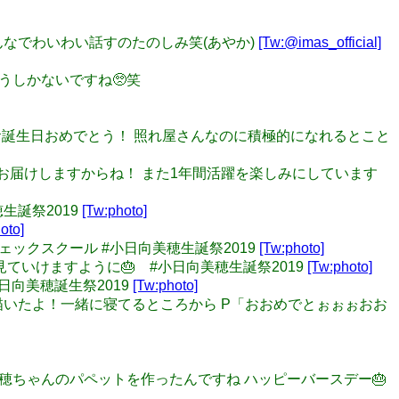
親戚のみんなでわいわい話すのたのしみ笑(あやか)
[Tw:@imas_official]
き合うしかないですね🥺笑
美穂ちゃんお誕生日おめでとう！ 照れ屋さんなのに積極的になれるとこと
ギュアをお届けしますからね！ また1年間活躍を楽しみにしています
生誕祭2019
[Tw:photo]
oto]
ンクチェックスクール #小日向美穂生誕祭2019
[Tw:photo]
隣で見ていけますように🎂 #小日向美穂生誕祭2019
[Tw:photo]
#小日向美穂誕生祭2019
[Tw:photo]
一緒に描いたよ！一緒に寝てるところから P「おおめでとぉぉぉおお
日向美穂ちゃんのパペットを作ったんですね ハッピーバースデー🎂