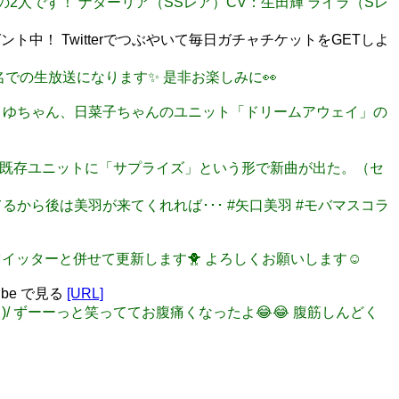
以下の2人です！ ナターリア（SSレア）CV：生田輝 ライラ（Sレ
中！ Twitterでつぶやいて毎日ガチャチケットをGETしよ
 5名での生放送になります✨ 是非お楽しみに👀
！ 今回はまゆちゃん、日菜子ちゃんのユニット「ドリームアウェイ」の
ではそれぞれ既存ユニットに「サプライズ」という形で新曲が出た。（セ
持ってるから後は美羽が来てくれれば･･･ #矢口美羽 #モバマスコラ
た。 ツイッターと併せて更新します🐥 よろしくお願いします☺️
be で見る
[URL]
 ᐙ )/ ずーーっと笑っててお腹痛くなったよ😂😂 腹筋しんどく