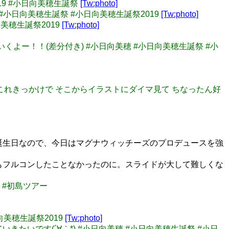
019 #小日向美穂生誕祭
[Tw:photo]
서.. #小日向美穂生誕祭 #小日向美穂生誕祭2019
[Tw:photo]
向美穂生誕祭2019
[Tw:photo]
ていくよー！！(差分付き) #小日向美穂 #小日向美穂生誕祭 #小
て、私はこれきっかけで そこからイラストにダイマ見て ちなったん好
の誕生日なので、今日はマグナウィッチーズのプロデュースを強
おろか16もフルコンしたことなかったのに。スライドが大して難しくな
」 #初島ツアー
向美穂生誕祭2019
[Tw:photo]
見ていきたいです(´∀｀*) #小日向美穂 #小日向美穂生誕祭 #小日