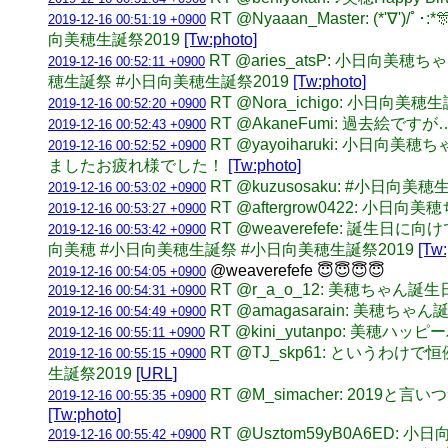
RT @Nyaaan_Master: (*'
2019-12-16 00:51:19 +0900
向美穂生誕祭2019
[Tw:photo]
RT @aries_atsP: 小日向
2019-12-16 00:52:11 +0900
穂生誕祭 #小日向美穂生誕祭2019
[Tw:photo]
RT @Nora_ichigo: 小日
2019-12-16 00:52:20 +0900
RT @AkaneFumi: 過去絵
2019-12-16 00:52:43 +0900
RT @yayoiharuki: 
2019-12-16 00:52:52 +0900
ましたお疲れ様でした！
[Tw:photo]
RT @kuzusosaku: #小日
2019-12-16 00:53:02 +0900
RT @aftergrow0422: 
2019-12-16 00:53:27 +0900
RT @weaverefefe: 
2019-12-16 00:53:42 +0900
向美穂 #小日向美穂生誕祭 #小日向美穂生誕祭2019
[Tw:
@weaverefefe 😇😇😇😇
2019-12-16 00:54:05 +0900
RT @r_a_o_12: 美穂ちゃ
2019-12-16 00:54:31 +0900
RT @amagasarain: 美穂
2019-12-16 00:54:49 +0900
RT @kini_yutanpo: 美穂
2019-12-16 00:55:11 +0900
RT @TJ_skp61: というわ
2019-12-16 00:55:15 +0900
生誕祭2019
[URL]
RT @M_simacher: 2
2019-12-16 00:55:35 +0900
[Tw:photo]
RT @Usztom59yB0A6ED: 
2019-12-16 00:55:42 +0900