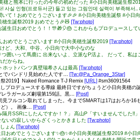
ういえば、美穂と熊本に行ったの今年の初めだった #小日向美穂誕生祭2
미호입니다! 사실 인형(프로듀서군) 들고 있는 그림인데 실력이 부족해
なたんと聞いて！おめでとうございます🎉🎉 #小日向美穂生誕祭 #小日
日向美穂生誕祭2019 おめでとう🎉🧸
[Tw:photo]
ーん！お誕生日おめでとう！！🎊🎁🎈🎂 これからもプロデュースし
 美穂ちゃんおめでとうございます #小日向美穂生誕祭2019
[Tw:photo]
気づいたけど、大和、中谷、小日向で大中小なのな
as: ふぁぼりつ囲いって馬鹿に 出来ないよ、立派なP活よ。 だっ
れだからね。
スリニットホットパンツ真壁瑞希さんは最高
[Tw:photo]
ことでバンドリ見始めた人です…
[Tw:@Pa_Orange_3Star]
】Naked Romance T-J Remix
[URL]
#sm36091564
お試しプロデュースする導線 最終日ですがちょうど小日向美穂
レラガールズ劇場第159話。黒…
[Post]
 TRICK、初見フルコン取れてしまった。今までSMARTは17は
ど）。 画像…
[Post]
でまみみ隔月SSRにしたんですか！？」 高山P「すいませんでした!!
ぱ何も出せないの寂しいからざくっとかきました
[Tw:photo]
れいしょん
[Tw:photo]
お誕生日おめでとうございます✨🎂✨#小日向美穂誕生祭2019 #小日
美穂ちゃんお誕生日おめでとう！(^^) これからもいろんな表情を間近で