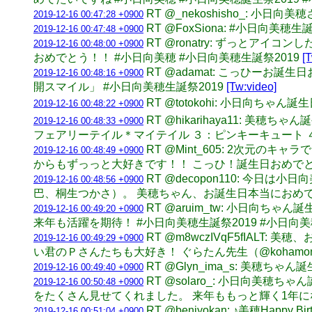
RT @_nekoshisho_: 
2019-12-16 00:47:28 +0900
RT @FoxSiona: #小日向
2019-12-16 00:47:48 +0900
RT @ronatry: ずっと
2019-12-16 00:48:00 +0900
おめでとう！！ #小日向美穂 #小日向美穂生誕祭2019
[
RT @adamat: こっひー
2019-12-16 00:48:16 +0900
開スマイル」 #小日向美穂生誕祭2019
[Tw:video]
RT @totokohi: 小日向ちゃ
2019-12-16 00:48:22 +0900
RT @hikarihaya11:
2019-12-16 00:48:33 +0900
フェアリーテイル＊マイテイル ３：ピンキーキュート 
RT @Mint_605: 2次
2019-12-16 00:48:49 +0900
からもずっっと大好きです！！ こっひ！誕生日おめでとう
RT @decopon110: 
2019-12-16 00:48:56 +0900
巴、桐生つかさ）。 美穂ちゃん、お誕生日本当におめでと
RT @aruim_tw: 小日向
2019-12-16 00:49:20 +0900
来年も活躍を期待！ #小日向美穂生誕祭2019 #小日向美
RT @m8wczIVqF5fIA
2019-12-16 00:49:29 +0900
い君のＰさんたちも大好き！ ぐらたん先生（@kohamo
RT @Glyn_ima_s: 美穂
2019-12-16 00:49:40 +0900
RT @solaro_: 小日向美
2019-12-16 00:50:48 +0900
をたくさん見せてくれました。 来年ももっと輝く1年
RT @beniyokan: ♪美穂Ha
2019-12-16 00:51:04 +0900