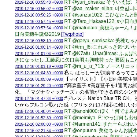
RT @yuri_ohsaka: そ
2019-12-16 00:55:48 +0900
RT @aa_maker_eilan: 
2019-12-16 00:56:02 +0900
RT @sanzui1022: こひ
2019-12-16 00:56:25 +0900
RT @Taro_Hakase122: #小
2019-12-16 00:57:45 +0900
RT @matudaio: 美穂ちゃ
2019-12-16 00:57:54 +0900
日向美穂生誕祭2019
[Tw:photo]
RT @garyu_sumisaka:
2019-12-16 00:58:19 +0900
RT @trm_f8: これさっき
2019-12-16 01:00:14 +0900
RT @K7afu_Unar3im
2019-12-16 01:01:04 +0900
きになったし 工藤忍に矢口美羽も興味持った 要因もこ
RT @m_u_u_713: ノー
2019-12-16 01:01:19 +0900
私も はっしー が演奏するって
2019-12-16 01:04:30 +0900
【マイリスト】【小日向美穂生誕祭2019
2019-12-16 01:05:09 +0900
#高森藍子 #高森藍子を1週間
2019-12-16 01:29:20 +0900
化。 「マグナウィッチーズ」の名前ができる前のシンデ
#デレステ Nation Blue
2019-12-16 01:47:34 +0900
いからフルコン取れた感（フリックは17相応に難しいけ
RT @anohi000: ぼく「何
2019-12-16 01:48:04 +0900
RT @meimiya_P: やっ
2019-12-16 01:52:39 +0900
RT @larmen141: すたーらぶ
2019-12-16 02:00:00 +0900
RT @onpuuna: 美穂ちゃん
2019-12-16 02:21:54 +0900
RT @skrjmrakugaki: 