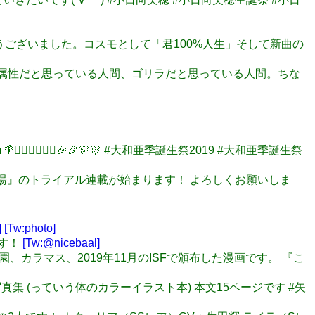
りありがとうございました。コスモとして「君100%人生」そして新曲の
間、姉属性だと思っている人間、ゴリラだと思っている人間。ちな
🏋🏻‍♀️🏋🏻‍♀️🎉🎉🎊🎊 #大和亜季誕生祭2019 #大和亜季誕生祭
『まるゆの湯』のトライアル連載が始まります！ よろしくお願いしま
]
[Tw:photo]
です！
[Tw:@nicebaal]
歌姫庭園、カラマス、2019年11月のISFで頒布した漫画です。 『こ
グラビア写真集 (っていう体のカラーイラスト本) 本文15ページです #矢