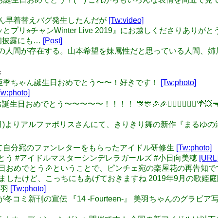
泰葉ちゃん早着替えバグ発生したんだが
[Tw:video]
&キラッとプリ⭐︎チャンWinter Live 2019』にお越しくださ
た。初披露にも…
[Post]
には３通りの人間が存在する。山本希望を妹属性だと思っている人
き
て、大和亜季ちゃん誕生日おめでとう〜〜！好きです！
[Tw:photo]
Tw:photo]
お誕生日おめでとう〜〜〜〜〜！！！！ 🎊🎊🎉🎉🏋🏻‍♀️🏋🏻‍♀🌴💥🔫
4: 12月23日(月)よりアルファポリスさんにて、きりきり舞の新作
書き 初めて自分宛のファンレターをもらったアイドル研修生
[Tw:photo]
日おめでとう #アイドルマスターシンデレラガールズ #小日向美穂
[URL
ゃん誕生日おめでとう🎉ということで、ピンチェ宛の楽屋花の再告知
Pixivに上げましたけど、こっちにもあげておきますね 2019年9月の
美羽
[Tw:photo]
で、こちらが冬コミ新刊の宣伝 『14 -Fourteen-』 美羽ちゃんの