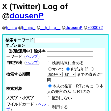
X (Twitter) Log of
@
dousenP
@
h_hiro
@
h_hiro_
@
__h_hiro__
@
dousenP
@
k000072
検索キーワード
オプション
【試験運用中】除外キ
ーワード
（
ヘルプ
）
自動投稿
（
ヘルプ
）
検索結果に含める
すべて
直近2年間
検索する期間
までの直近2年
間
本人の発言・RTともに
本
検索対象
人の発言のみ
RTのみ
大文字・小文字
区別しない
ワイルドカード
（
ヘル
利用する
プ
）