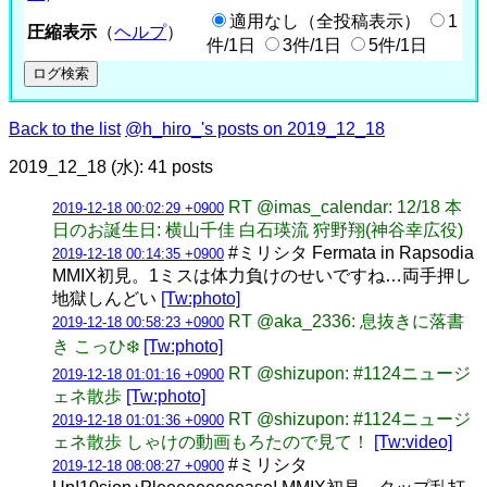
適用なし（全投稿表示）
1
圧縮表示
（
ヘルプ
）
件/1日
3件/1日
5件/1日
Back to the list
@h_hiro_'s posts on 2019_12_18
2019_12_18 (水): 41 posts
RT @imas_calendar: 12/18 本
2019-12-18 00:02:29 +0900
日のお誕生日: 横山千佳 白石瑛流 狩野翔(神谷幸広役)
#ミリシタ Fermata in Rapsodia
2019-12-18 00:14:35 +0900
MMIX初見。1ミスは体力負けのせいですね…両手押し
地獄しんどい
[Tw:photo]
RT @aka_2336: 息抜きに落書
2019-12-18 00:58:23 +0900
き こっひ❄️
[Tw:photo]
RT @shizupon: #1124ニュージ
2019-12-18 01:01:16 +0900
ェネ散歩
[Tw:photo]
RT @shizupon: #1124ニュージ
2019-12-18 01:01:36 +0900
ェネ散歩 しゃけの動画もろたので見て！
[Tw:video]
#ミリシタ
2019-12-18 08:08:27 +0900