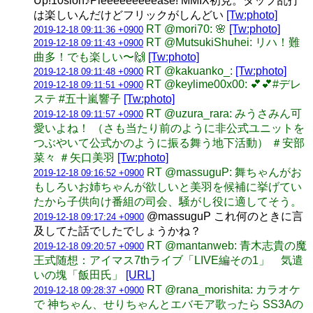
Up!10sion♪Pleeeeeeeeease! MMIX初見。タップ乱打
は楽しいんだけどフリックがしんどい
[Tw:photo]
RT @mori70: 🌸
[Tw:photo]
2019-12-18 09:11:36 +0900
RT @MutsukiShuhei: リハ！難
2019-12-18 09:11:43 +0900
曲多！でも楽しい〜🙌
[Tw:photo]
RT @kakuanko_:
[Tw:photo]
2019-12-18 09:11:48 +0900
RT @keylime00x00: 💕💕#デレ
2019-12-18 09:11:51 +0900
ステ #五十嵐響子
[Tw:photo]
RT @uzura_rara: みうさみん可
2019-12-18 09:11:57 +0900
愛いよね！ （さも当たり前のように非公式ユニットを
つぶやいて公式かのように振る舞う地下活動） ＃安部
菜々 ＃矢口美羽
[Tw:photo]
RT @massuguP: 舞ちゃんがお
2019-12-18 09:16:52 +0900
もしろいお姉ちゃんが欲しいと美羽を候補に挙げてい
たから子供向け番組の司会、騒がし役に適してそう。
@massuguP これ何のときに言
2019-12-18 09:17:24 +0900
及してた話でしたでしょうかね？
RT @mantanweb: 青木志貴の魔
2019-12-18 09:20:57 +0900
王式随想：アイマス7thライブ「LIVE編その1」 気遣
いの塊「飯田氏」
[URL]
RT @rana_morishita: カラオケ
2019-12-18 09:28:37 +0900
で 神ちゃん、せりちゃんとエバモア歌ったら SS3Aの