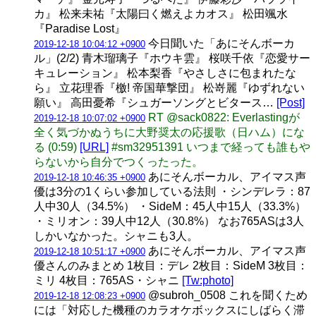
カ』 松来未祐『太陽曰く燃えよカオス』 松田颯水
『Paradise Lost』
今日聞いた「あにそんボーカ
2019-12-18 10:04:12 +0900
ル」(2/2) 青木瑠璃子『ホウキ雲』 桜咲千依『恋愛サー
キュレーション』 松本梨香『やさしさに包まれたな
ら』 立花理香『檄! 帝国華撃団』 松嵜麗『ゆずれない
願い』 高田憂希『シュガーソングとビタース…
[Post]
RT @sack0822: Everlastingが
2019-12-18 10:07:02 +0900
全く気づかぬうちに大野奨太の応援歌（日ハム）にな
る (0:59)
[URL]
#sm32951391 いつまで経っても誰もや
らないから自分でつくったった。
あにそんボーカル、アイマス声
2019-12-18 10:46:35 +0900
優は3分の1くらい参加している法則 ・シンデレラ：87
人中30人（34.5%） ・SideM：45人中15人（33.3%）
・ミリオン：39人中12人（30.8%） なお765ASは3人
しかいなかった。シャニも3人。
あにそんボーカル、アイマス声
2019-12-18 10:51:17 +0900
優さんのみまとめ 1枚目：デレ 2枚目：SideM 3枚目：
ミリ 4枚目：765AS・シャニ
[Tw:photo]
@subroh_0508 これを聞くため
2019-12-18 12:08:23 +0900
には「対応した機種のカラオケボックスにしばらく滞