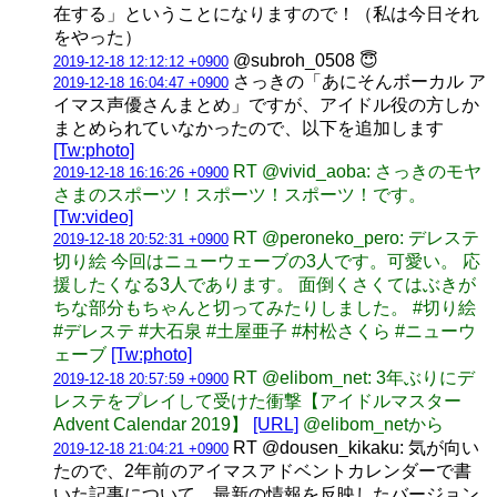
在する」ということになりますので！（私は今日それ
をやった）
@subroh_0508 😇
2019-12-18 12:12:12 +0900
さっきの「あにそんボーカル ア
2019-12-18 16:04:47 +0900
イマス声優さんまとめ」ですが、アイドル役の方しか
まとめられていなかったので、以下を追加します
[Tw:photo]
RT @vivid_aoba: さっきのモヤ
2019-12-18 16:16:26 +0900
さまのスポーツ！スポーツ！スポーツ！です。
[Tw:video]
RT @peroneko_pero: デレステ
2019-12-18 20:52:31 +0900
切り絵 今回はニューウェーブの3人です。可愛い。 応
援したくなる3人であります。 面倒くさくてはぶきが
ちな部分もちゃんと切ってみたりしました。 #切り絵
#デレステ #大石泉 #土屋亜子 #村松さくら #ニューウ
ェーブ
[Tw:photo]
RT @elibom_net: 3年ぶりにデ
2019-12-18 20:57:59 +0900
レステをプレイして受けた衝撃【アイドルマスター
Advent Calendar 2019】
[URL]
@elibom_netから
RT @dousen_kikaku: 気が向い
2019-12-18 21:04:21 +0900
たので、2年前のアイマスアドベントカレンダーで書
いた記事について、最新の情報を反映したバージョン