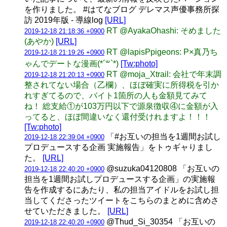
を作りました。 #はてなブログ デレマス声優事務所探
訪 2019年版 - 導線log
[URL]
RT @AyakaOhashi: そめました
2019-12-18 21:18:36 +0900
(あやか)
[URL]
RT @lapisPpigeons: P×真乃ち
2019-12-18 21:19:26 +0900
ゃんでデートな漫画(*´꒳`*)
[Tw:photo]
RT @moja_Xtrail: 会社で年末調
2019-12-18 21:20:13 +0900
整されてない場合（乙欄）、ほぼ確実に所得税を引か
れすぎてるので、バイト1箇所の人も金額見てみて
ね！ 総支給①が103万円以下で源泉徴収④に金額が入
ってると、ほぼ間違いなく還付受けれますよ！！！
[Tw:photo]
「#お互いの担当を1週間お試し
2019-12-18 22:39:04 +0900
プロデュースする企画 実施報告」をトゥギャりまし
た。
[URL]
@suzuka04120808 「お互いの
2019-12-18 22:40:20 +0900
担当を1週間お試しプロデュースする企画」の実施報
告を作成するにあたり、私の担当アイドルをお試し担
当してくださったツイートをこちらのまとめに含めさ
せていただきました。
[URL]
@Thud_Si_30354 「お互いの
2019-12-18 22:40:20 +0900