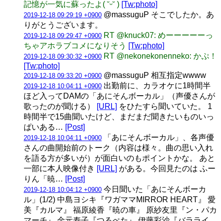
記憶が一気に蘇ったよ( ˘ᵕ˘ )
[Tw:photo]
@massuguP そこでしたか。あ
2019-12-18 09:29:19 +0900
りがとうございます。
RT @knuck07: めーーーーーっ
2019-12-18 09:29:47 +0900
ちゃアホラブコメになりそう
[Tw:photo]
RT @nekonekonenneko: かぷ！
2019-12-18 09:30:32 +0900
[Tw:photo]
@massuguP 相互指定wwww
2019-12-18 09:33:20 +0900
出勤前に、カラオケに1時間半
2019-12-18 10:04:11 +0900
ほど入ってDAMの「あにそんボーカル」（声優さんが
歌ったのが聞ける）
[URL]
をひたすら聞いていた。 1
時間半で15曲聞いたけど、まだまだ聞きたいものいっ
ぱいある…
[Post]
「あにそんボーカル」、各声優
2019-12-18 10:04:11 +0900
さんの曲開始前のトーク（内容は様々。曲の思い入れ
を語る方が多いが）が面白いのもポイントかな。 あと
一部に本人映像付き
[URL]
がある。今回見たのは ふー
りん「暁…
[Post]
今日聞いた「あにそんボーカ
2019-12-18 10:04:12 +0900
ル」(1/2) 中島ヨシキ『ワガママMIRROR HEART』 愛
美『カルマ』 福原綾香『暁の車』 原紗友里『ン・パカ
マーチ』 金元寿子『つるぺた』 伊藤彩沙『バラライ