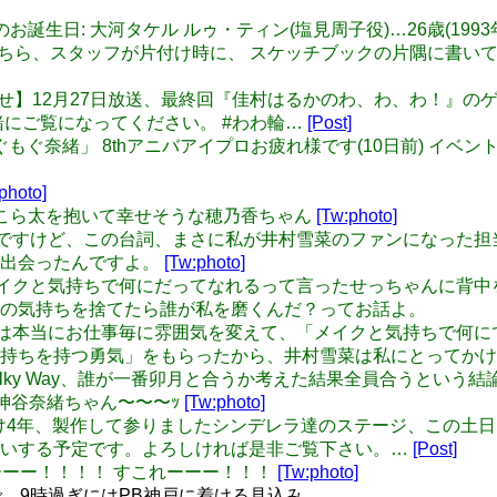
/21 本日のお誕生日: 大河タケル ルゥ・ティン(塩見周子役)…26歳(199
a: そしてこちら、スタッフが片付け時に、 スケッチブックの片隅
: 【お知らせ】12月27日放送、最終回『佳村はるかのわ、わ、わ
緒にご覧になってください。 #わわ輪…
[Post]
ドーナツもぐもぐ奈緒」 8thアニバアイプロお疲れ様です(10日前)
photo]
】ぴにゃこら太を抱いて幸せそうな穂乃香ちゃん
[Tw:photo]
r: 隙自語なんですけど、この台詞、まさに私が井村雪菜のファンに
に出会ったんですよ。
[Tw:photo]
r: 女の子はメイクと気持ちで何にだってなれるって言ったせっちゃ
の気持ちを捨てたら誰が私を磨くんだ？ってお話よ。
r: せっちゃんは本当にお仕事毎に雰囲気を変えて、「メイクと気持
気持ちを持つ勇気」をもらったから、井村雪菜は私にとってか
 ギュっとMilky Way、誰が一番卯月と合うか考えた結果全員合うとい
夜会 神谷奈緒ちゃん〜〜〜ｯ
[Tw:photo]
せ】足掛け4年、製作して参りましたシンデレラ達のステージ、この
揃いする予定です。よろしければ是非ご覧下さい。…
[Post]
スをーーーー！！！！ すこれーーー！！！
[Tw:photo]
、9時過ぎにはPB神戸に着ける見込み