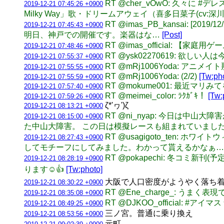
RT @cher_vOwO: 久々
2019-12-21 07:45:26 +0900
Milky Way」歌・ドリームアウェイ（喜多日菜子(cv:深
RT @imas_PB_kansai: [2
2019-12-21 07:45:43 +0900
明日、神戸での開催です。楽器はな…
[Post]
RT @imas_official:
2019-12-21 07:48:46 +0900
RT @ysk02270619: 欲しい
2019-12-21 07:55:37 +0900
RT @mRj1006Yoda: アニ
2019-12-21 07:55:55 +0900
RT @mRj1006Yoda: (2/2)
[Tw:ph
2019-12-21 07:55:59 +0900
RT @mokume001: 最近
2019-12-21 07:57:40 +0900
RT @meimei_color: ﾗｸｶﾞｷ！
[Tw:
2019-12-21 07:59:26 +0900
ζ*'ヮ')ζ
2019-12-21 08:13:21 +0900
RT @ni_nyap: 今日は
2019-12-21 08:15:00 +0900
た中山大障害。 この日は模擬レースも組まれていました
RT @usagigoto_ten
2019-12-21 08:27:43 +0900
してモチーフにしてみました。わかって貰えるかなぁ…。
RT @pokapechi: 冬
2019-12-21 08:28:19 +0900
ります☺️👍
[Tw:photo]
大阪で人口密度がようやく落ち
2019-12-21 08:30:22 +0900
RT @Ene_charge_: 
2019-12-21 08:35:08 +0900
RT @DJKOO_official:
2019-12-21 08:49:25 +0900
三ノ宮。普通に乗り換え
2019-12-21 08:53:56 +0900
元町