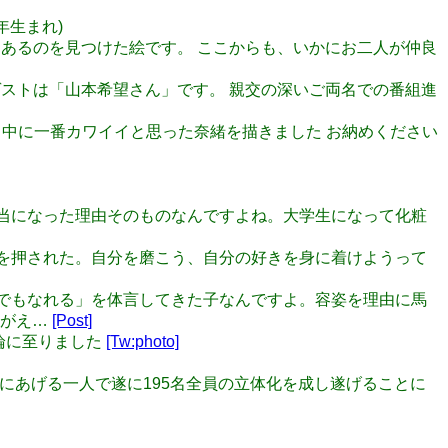
3年生まれ)
に書いてあるのを見つけた絵です。 ここからも、いかにお二人が仲良
！』のゲストは「山本希望さん」です。 親交の深いご両名での番組進
 イベント中に一番カワイイと思った奈緒を描きました お納めください
なった担当になった理由そのものなんですよね。大学生になって化粧
んに背中を押された。自分を磨こう、自分の好きを身に着けようって
ちで何にでもなれる」を体言してきた子なんですよ。容姿を理由に馬
けがえ…
[Post]
う結論に至りました
[Tw:photo]
土日にあげる一人で遂に195名全員の立体化を成し遂げることに