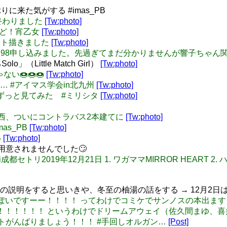
来た気がする #imas_PB
フが終わりました
[Tw:photo]
だけど！宵乙女
[Tw:photo]
りセット描きました
[Tw:photo]
来年のコミケ98申し込みました。先過ぎてまだ分かりませんが響子ち
」（Little Match Girl）
[Tw:photo]
ゃない🍩🍩🍩
[Tw:photo]
設営中… #アイマス学会in北九州
[Tw:photo]
 百合子をずっと見てみた #ミリシタ
[Tw:photo]
報】PB関西、ついにコントラバス2本建てに
[Tw:photo]
mas_PB
[Tw:photo]
B
[Tw:photo]
土曜ご用意されませんでした🙄
Bili成都セトリ2019年12月21日 1. ワガママMIRROR HEART 2
ドルの説明をすると思いきや、冬至の柚湯の話をする → 12月2日
稿できたっぽいですーー！！！！ ってわけでコミケでサンノスの本出
だ！！！！！！！！ というわけでドリームアウェイ（佐久間まゆ、喜
トがんばりましょう！！！ #手回しオルガン…
[Post]