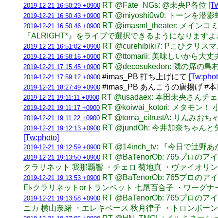
RT @Fate_NGs: @未央P各位
[T
2019-12-21 16:50:29 +0900
RT @miyoshi0w0: トーンを潜
2019-12-21 16:50:43 +0900
RT @imasml_theate
2019-12-21 16:50:46 +0900
『ALRIGHT*』をライブで選択できるようになりますよ
RT @curehibiki7: Pこひ
2019-12-21 16:51:02 +0900
RT @ttomarii: 美味しいから
2019-12-21 16:58:16 +0900
RT @decosukedon: 隣の
2019-12-21 17:15:45 +0900
#imas_PB 打ち上げにて
[Tw:phot
2019-12-21 17:59:12 +0900
#imas_PB あんこうの唐揚げ 
2019-12-21 18:27:49 +0900
RT @usadaex: 本田未央さん
2019-12-21 19:11:11 +0900
RT @koiwai_kotori: メタ
2019-12-21 19:11:17 +0900
RT @toma_citrustA: りんみお
2019-12-21 19:11:22 +0900
RT @jundOh: 今井加奈ち
2019-12-21 19:12:13 +0900
[Tw:photo]
RT @14inch_tv: 『今
2019-12-21 19:12:59 +0900
RT @BaTenorOb: 765
2019-12-21 19:13:50 +0900
クラリネット 我那覇響 ・チェロ 菊地真 ・ヴァイオリン
RT @BaTenorOb: 765
2019-12-21 19:13:53 +0900
E♭クラリネットorトランペット 七尾百合子 ・ワーグナ
RT @BaTenorOb: 76
2019-12-21 19:13:58 +0900
ニカ 横山奈緒 ・エレキベース 秋月律子 ・トロンボー