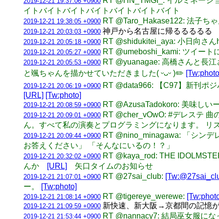
RT @HN_TMGI_: イル
2019-12-21 19:37:06 +0900
イトバイトバイトバイトバイトバイトバイト
RT @Taro_Hakase122
2019-12-21 19:38:05 +0900
神戸から名古屋に帰るるるるる
2019-12-21 20:03:03 +0900
RT @shidukitei_aya: 小
2019-12-21 20:05:18 +0900
RT @umeboshi_kami:
2019-12-21 20:05:27 +0900
RT @yuanagae: 高橋
2019-12-21 20:05:53 +0900
と颯ちゃんを描かせていただきました( ᵕᴗᵕ )✏️
[Tw:photo
RT @data966: 【C97
2019-12-21 20:06:19 +0900
[URL]
[Tw:photo]
RT @AzusaTadokoro: 美
2019-12-21 20:08:59 +0900
RT @cher_vOwO: #デ
2019-12-21 20:09:01 +0900
ん。すべて私の演奏とプログラミングになります。 リ
RT @nino_minagawa
2019-12-21 20:09:44 +0900
お答えください」 「そんなにいるの！？」
RT @kaya_rod: THE ID
2019-12-21 20:32:02 +0900
んか
[URL]
矢口タイムのお知らせ
RT @27sai_club:
[Tw:@27sai_cl
2019-12-21 21:07:01 +0900
ー。
[Tw:photo]
RT @tigereye_werewe:
[Tw:photo
2019-12-21 21:08:14 +0900
新快速、新大阪→京都間の記憶が
2019-12-21 21:09:59 +0900
RT @nannacy7: 結局巫
2019-12-21 21:53:44 +0900