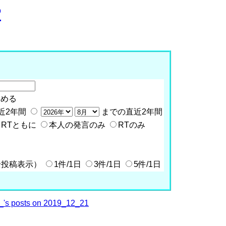
P
含める
近2年間
までの直近2年間
RTともに
本人の発言のみ
RTのみ
全投稿表示）
1件/1日
3件/1日
5件/1日
's posts on 2019_12_21