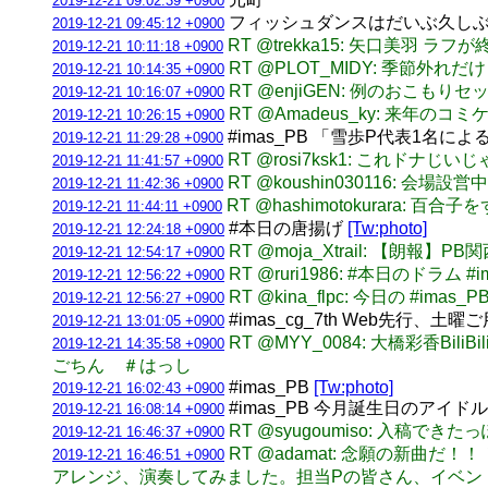
2019-12-21 09:02:39 +0900
フィッシュダンスはだいぶ久しぶりに
2019-12-21 09:45:12 +0900
RT @trekka15: 矢口美羽 ラ
2019-12-21 10:11:18 +0900
RT @PLOT_MIDY: 季節外れ
2019-12-21 10:14:35 +0900
RT @enjiGEN: 例のおこも
2019-12-21 10:16:07 +0900
RT @Amadeus_ky: 
2019-12-21 10:26:15 +0900
#imas_PB 「雪歩P代表1名によるSolo
2019-12-21 11:29:28 +0900
RT @rosi7ksk1: これドナじいじ
2019-12-21 11:41:57 +0900
RT @koushin030116: 会場
2019-12-21 11:42:36 +0900
RT @hashimotokurara:
2019-12-21 11:44:11 +0900
#本日の唐揚げ
[Tw:photo]
2019-12-21 12:24:18 +0900
RT @moja_Xtrail: 【朗
2019-12-21 12:54:17 +0900
RT @ruri1986: #本日のドラム #i
2019-12-21 12:56:22 +0900
RT @kina_flpc: 今日の #imas_P
2019-12-21 12:56:27 +0900
#imas_cg_7th Web先行、
2019-12-21 13:01:05 +0900
RT @MYY_0084: 大橋彩香Bili
2019-12-21 14:35:58 +0900
ごちん ＃はっし
#imas_PB
[Tw:photo]
2019-12-21 16:02:43 +0900
#imas_PB 今月誕生日のアイ
2019-12-21 16:08:14 +0900
RT @syugoumiso: 入
2019-12-21 16:46:37 +0900
RT @adamat: 念願の新曲
2019-12-21 16:46:51 +0900
アレンジ、演奏してみました。担当Pの皆さん、イベン