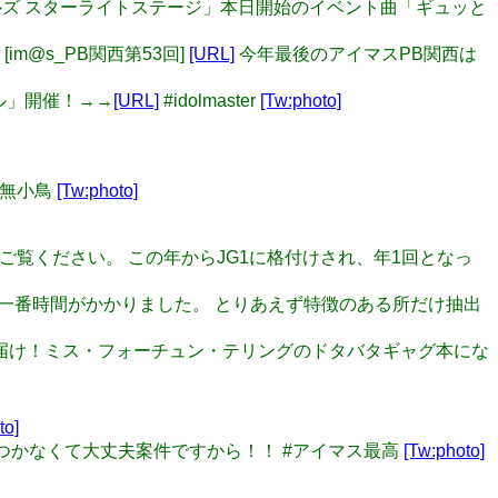
ラガールズ スターライトステージ」本日開始のイベント曲「ギュッと
 [im@s_PB関西第53回]
[URL]
今年最後のアイマスPB関西は
ール」開催！→→
[URL]
#idolmaster
[Tw:photo]
音無小鳥
[Tw:photo]
ロをご覧ください。 この年からJG1に格付けされ、年1回となっ
かすのに一番時間がかかりました。 とりあえず特徴のある所だけ抽出
カでお届け！ミス・フォーチュン・テリングのドタバタギャグ本にな
to]
の皆さんザワつかなくて大丈夫案件ですから！！ #アイマス最高
[Tw:photo]