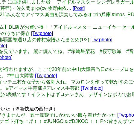
に #デレステ に曲提供しました😄 「アイドルマスター シンデレ
川芹亜)・佐久間まゆ(cv:牧野由依…
[Post]
019/12/21]みんなでアイマス楽曲を演奏してみるオフin兵庫 #imas_PB
 【家庭用ゲーム】DL版がお買い得！「アイドルマスター ニューイヤーセ
人は今のうちに保存
[Tw:photo]
メイト那覇国際通り店の仲村宗悟さんまとめ(1/2)
[Tw:photo]
oto]
マリみてを見ています。 縦に読んでね。 #箱崎星梨花 #桜守歌織 #
photo]
中山大障害が行われますが、ここで20年前の中山大障害当日のレープ
。 #中山大障害
[Tw:photo]
: ホワイトウィッチ三村かな子から名刺入れ。 マカロンを作って乾
 #アイマス手芸部 #デレマス手芸部
[Tw:photo]
コミ新刊(予定)の表紙です！イラストはギロチンさん、デザインはポ
着いた（※新快速の西行き）
うまく表現できませんが、五十嵐響子にかわいい服を着せたかった
[Tw:pho
 #アイマス ナゴド打ち上げ！！ #JUNGO & #DJKOO ！！ P