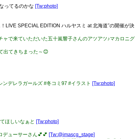
元になってるのかな
[Tw:photo]
SPECIAL EDITION ハルヤスミ at 北海道"の開催が決
はガチャで来ていただいた五十嵐響子さんのアツアツ♪マカロニグ
って出てきちまった～😊
ーシンデレラガールズ #冬コミ97 #イラスト
[Tw:photo]
演してほしいなぁと
[Tw:photo]
プロデューサーさん💕💕
[Tw:@imascg_stage]