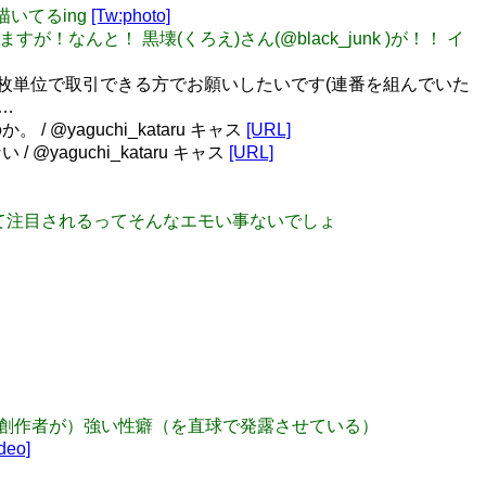
描いてるing
[Tw:photo]
ますが！なんと！ 黒壊(くろえ)さん(@black_junk )が！！ イ
、極力2枚単位で取引できる方でお願いしたいです(連番を組んでいた
…
aguchi_kataru キャス
[URL]
guchi_kataru キャス
[URL]
改めて注目されるってそんなエモい事ないでしょ
イブは（創作者が）強い性癖（を直球で発露させている）
deo]