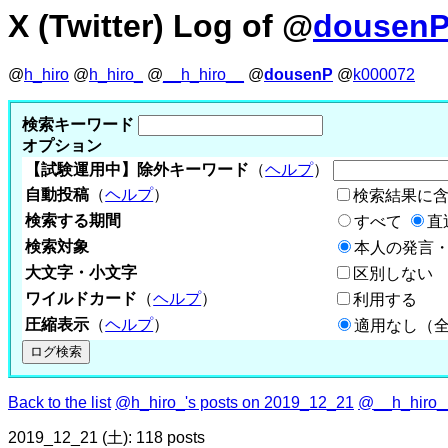
X (Twitter) Log of @
dousen
@
h_hiro
@
h_hiro_
@
__h_hiro__
@
dousenP
@
k000072
検索キーワード
オプション
【試験運用中】除外キーワード
（
ヘルプ
）
自動投稿
（
ヘルプ
）
検索結果に
検索する期間
すべて
直
検索対象
本人の発言・
大文字・小文字
区別しない
ワイルドカード
（
ヘルプ
）
利用する
圧縮表示
（
ヘルプ
）
適用なし（
Back to the list
@h_hiro_'s posts on 2019_12_21
@__h_hiro__
2019_12_21 (土): 118 posts