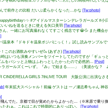
ミネーションを眺める高校生カップルが尊い…わたしの高校時代と
: 法子ちゃんで前作との比較 だいぶ柔らかくなった…かな
[Tw:photo]
日向さんhappybirthday✨✨ #アイドルマスターシンデレラガールズ #
 ツイートにいいねを送るときに使える矢口美羽
[Tw:photo]
さんと長江さん、一緒にお写真撮れなくてすごく残念です😭💦 ま
]
】新刊ポジパ温泉本『ドキドキ温泉ポジパにっく！』試し読みサンプルで
味しいー！このお酒飲みやすいぜ🍶 (あずさ)
[Tw:photo]
レステ 曲の時はいつも演奏メンバーをツイートしてたのですが「ギュっ
ズムをバシッと上物はふわっとしたかったので必然的…
[Post]
: 「シンデレラガールズくーいず。『み』で始まる……」 （美波か
OLMSTER CINDERELLA GIRLS 7thLIVE TOUR 
ub]
年末拡大スペシャル！前編 ゲストは 一ノ瀬志希ちゃん 神谷奈緒
]
飛んでた。京都で目が覚めたからよかった…（※米原で乗り
女服になったわぁ。これはこれで時期的にありっぽい。
[Tw:photo]