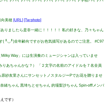
いえばバイトバイトバイトバイトバイトバイトバイト学校バイトバ
小日向美穂
[URL]
[Tw:photo]
た機会がありましたら是非一緒に！！！！！ 私の好きな、乃々ちゃん
す( ╹◡╹)全年齢向ですがお色気描写があるのでご注意。 #C97
とMilky Way」には生演奏のミュージシャンは入っていませ
な？ みりあちゃんかな？） 「２文字の名前のアイドルを７名全員
大阪公演に出演なさる原紗友里さんにサンセットノスタルジーPでお花を贈りませ
ちゃん 黒埼ちとせちゃん 的場梨沙ちゃん Spin-off!メンバ
換えです）