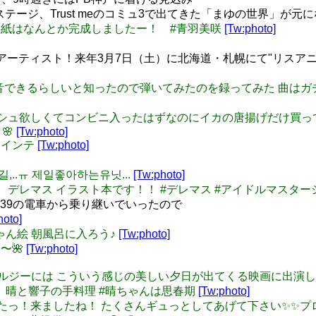
yのステージ、Trust meのコミュ3で出てきた「まゆの世界」が
 コミケの表紙はなんとか完成しましたー！ #青羽美咲
[Tw:photo]
ティスト！来年3月7日（土）に北海道・札幌にて"リスアニ！LIVE 
アノを録音できるらしいと知ったので弾いてみたのを録ってみた 曲
ットティッシュ欲しくてコンビニ入ったはずなのにイカの唐揚げだけ買
🌸
[Tw:photo]
早ツインテ
[Tw:photo]
하교길,..ㅠ 제일좋아하는유닛...
[Tw:photo]
します。 デレマス イラスト本です！！ #デレマス #アイドルマスタ
屋5:39の電車から乗り継いでいったので
hoto]
響子ちゃん絵 朝風呂に入ろう♪
[Tw:photo]
ん〜🌺
[Tw:photo]
ットノスタルジーには こういう感じの美しい夕日が出てくる映画に出
りさ漫画 晴と響子の手料理 #晴ちゃんは思春期
[Tw:photo]
 きたっ！きたっ！来ましたね！ たくさんギュっとしてあげて下さい✨✨