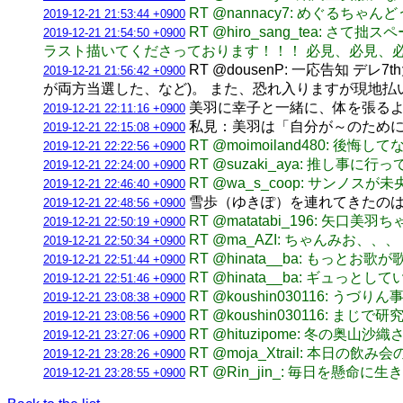
RT @nannacy7: めぐる
2019-12-21 21:53:44 +0900
RT @hiro_sang_tea: さ
2019-12-21 21:54:50 +0900
ラスト描いてくださっております！！！ 必見、必見、必
RT @dousenP: 一応告知
2019-12-21 21:56:42 +0900
が両方当選した、など)。 また、恐れ入りますが現地払
美羽に幸子と一緒に、体を張るような
2019-12-21 22:11:16 +0900
私見：美羽は「自分が～のためになる
2019-12-21 22:15:08 +0900
RT @moimoiland480: 
2019-12-21 22:22:56 +0900
RT @suzaki_aya: 推し事に
2019-12-21 22:24:00 +0900
RT @wa_s_coop: サ
2019-12-21 22:46:40 +0900
雪歩（ゆきぽ）を連れてきたのは私
2019-12-21 22:48:56 +0900
RT @matatabi_196: 矢口美羽
2019-12-21 22:50:19 +0900
RT @ma_AZI: ちゃんみお、、、
2019-12-21 22:50:34 +0900
RT @hinata__ba: もっとお歌
2019-12-21 22:51:44 +0900
RT @hinata__ba: ギュっ
2019-12-21 22:51:46 +0900
RT @koushin030116: 
2019-12-21 23:08:38 +0900
RT @koushin030116: ま
2019-12-21 23:08:56 +0900
RT @hituzipome: 冬の奥山沙
2019-12-21 23:27:06 +0900
RT @moja_Xtrail: 
2019-12-21 23:28:26 +0900
RT @Rin_jin_: 毎日を
2019-12-21 23:28:55 +0900