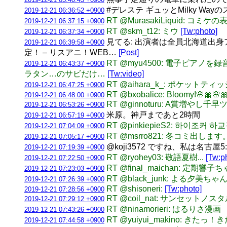
#デレステ ギュッとMilky Wa
2019-12-21 06:36:52 +0900
RT @MurasakiLiquid:
2019-12-21 06:37:15 +0900
RT @skm_t12: ミウ
[Tw:photo]
2019-12-21 06:37:34 +0900
見てる: 出演者は全員北海道出身アー
2019-12-21 06:39:58 +0900
定！ – リスアニ！WEB…
[Post]
RT @myu4500: 電子ピ
2019-12-21 06:43:37 +0900
ラタン…のサビだけ…
[Tw:video]
RT @aihara_k_: ポケ
2019-12-21 06:47:25 +0900
RT @bxobalice: Bloomy!🌸🎀🌸
2019-12-21 06:48:00 +0900
RT @ginnoturu: A賞増やし千
2019-12-21 06:53:26 +0900
米原。神戸まであと2時間
2019-12-21 06:57:19 +0900
RT @pinkiepieS2: 하이조커 
2019-12-21 07:04:09 +0900
RT @msrro821: 冬コミ出
2019-12-21 07:05:17 +0900
@koji3572 ですね、私は名古
2019-12-21 07:19:39 +0900
RT @ryohey03: 敬語夏樹...
[Tw:p
2019-12-21 07:22:50 +0900
RT @final_maichan: 定期
2019-12-21 07:23:03 +0900
RT @black_junk: よる夕美ちゃ
2019-12-21 07:26:39 +0900
RT @shisoneri:
[Tw:photo]
2019-12-21 07:28:56 +0900
RT @coil_nat: サンセ
2019-12-21 07:29:12 +0900
RT @ninamorieri: はる
2019-12-21 07:43:26 +0900
RT @yuiyui_makino:
2019-12-21 07:44:58 +0900