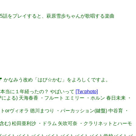
た！ 第55話をプレイすると、萩原雪歩ちゃんが歌唱する楽曲
可愛い💕 かなみう改め「はぴ☆かむ」をよろしくですよ。
ジ？ 本当に１年経ったの？ やばいって
[Tw:photo]
Pによる) 天海春香 ・フルート エミリー ・ホルン 春日未来 ・
ットorヴィオラ 徳川まつり ・パーカッション(鍵盤) 中谷育 ・
のも含む) 松田亜利沙 ・ドラム 矢吹可奈 ・クラリネットとハーモ