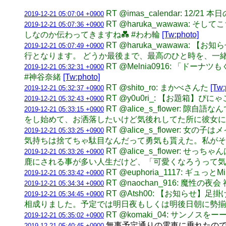
RT @imas_calendar: 12
2019-12-21 05:07:04 +0900
RT @haruka_wawaw
2019-12-21 05:07:36 +0900
しなのか伝わってきますね💑 #わわ輪
[Tw:photo]
RT @haruka_wawawa
2019-12-21 05:07:49 +0900
行となります。 どうか最後まで、最高のひと時を、一
RT @Melnia0916: 「
2019-12-21 05:32:31 +0900
#神谷奈緒
[Tw:photo]
RT @shito_ro: まかべさんた
[Tw:
2019-12-21 05:32:37 +0900
RT @y0u0ri_: 【お題箱
2019-12-21 05:32:43 +0900
RT @alice_s_flowe
2019-12-21 05:33:15 +0900
をし始めて、お洒落したいけど気後れしてた所に彼女
RT @alice_s_flowe
2019-12-21 05:33:25 +0900
気持ちは捨てちゃ駄目なんだって勇気も貰えた。私がそ
RT @alice_s_flowe
2019-12-21 05:33:26 +0900
鹿にされる事が多い人生だけど、「可愛くなろうって
RT @euphoria_1117:
2019-12-21 05:33:42 +0900
RT @naochan_916: 魔性の
2019-12-21 05:34:34 +0900
RT @Atsh00: 【お知ら
2019-12-21 05:34:45 +0900
相成りました。予定では明日夜もしくは明後日朝に勢
RT @komaki_04: サンノ
2019-12-21 05:35:02 +0900
無事予定通りの電車に乗れたので
2019-12-21 05:40:45 +0900