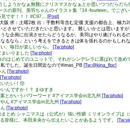
ちゃんどうしようかなぁ無難にクリスマスかなぁとか思いつつだらだら
て拙スペースの新刊、美羽ちゃんのイラスト集『14 -fourteen』でござい
見です！！！ #C97…
[Post]
 デレ7th大阪 求：土曜2枚 出：手数料等含む定価 支援の都合上
いとさせていただきたいと思います。 難しいかとは思いますが
企画に出演させたらどうなるか。美羽はやり遂げられるのか。 / @y
なら」という考えをできるときは体を張れるのかもしれない / @ya
後悔してない、毎日が楽しいから。
[Tw:photo]
行ってまいりました
[Tw:photo]
ンノスが未央のはじめてのユニットで、それがシンデレラに選ばれて
でした。誕生日間近なので#imas_PB
[Tw:@kina_flpc]
ちゃん
[Tw:photo]
[Tw:photo]
が歌いたい！😚
としていいんですか！？ まゆすき
うづりん事案とかいうパワーワード #アイマス学会in北九州
[Tw:photo]
じで研究やん #アイマス学会in北九州
[Tw:photo]
織さん
[Tw:photo]
本日の飲み会のまとめ シャニマスは（公式が）強い性癖 ミリオンラ
懸命に生きる皆様に、本田未央から伝えたいことがあるようです。
[Tw:vi