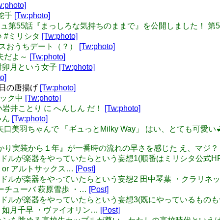
w:photo]
影蛇手
[Tw:photo]
r: メインコミュ第55話『まっしろな気持ちのままで』を公開しまし
♪ #ミリシタ
[Tw:photo]
クリスマスおうちデート（？）
[Tw:photo]
大丈夫だよ～
[Tw:photo]
席の島村卯月という女子
[Tw:photo]
o]
#本日の唐揚げ
[Tw:photo]
チェック中
[Tw:photo]
モン！ 小岩井ことり に へんしん だ！
[Tw:photo]
ちゃん
[Tw:photo]
ゃんと矢口美羽ちゃんで 「ギュっとMilky Way」 はい、とても
日で辻野あかり実装から１年』が一番時の流れの早さを感じた え、マ
プロのアイドルが楽器をやっていたらという妄想1(順番はミリシタ公式H
 or アルトサックス…
[Post]
プロのアイドルが楽器をやっていたらという妄想2 田中琴葉 ・クラリネ
ーチューバ 萩原雪歩 ・…
[Post]
5プロのアイドルが楽器をやっていたらという妄想3(既にやっているも
ン 如月千早 ・ヴァイオリン…
[Post]