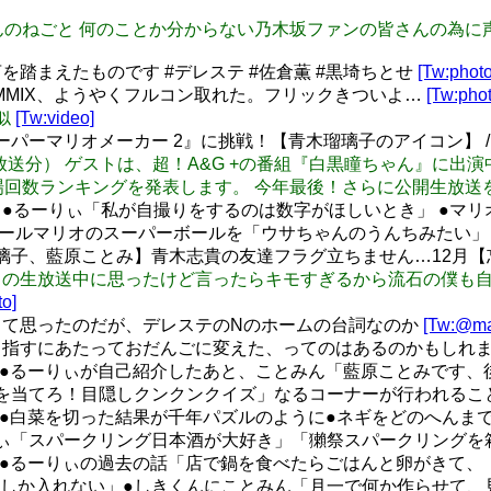
g: #ななみんのねごと 何のことか分からない乃木坂ファンの皆さ
踏まえたものです #デレステ #佐倉薫 #黒埼ちとせ
[Tw:photo
psodia MMIX、ようやくフルコン取れた。フリックきついよ…
[Tw:phot
真似
[Tw:video]
ーパーマリオメーカー 2』に挑戦！【青木瑠璃子のアイコン】 
 （12月28日放送分） ゲストは、超！A&G +の番組『白黒瞳ちゃ
数ランキングを発表します。 今年最後！さらに公開生放送をお楽し
ハイライト ●るーりぃ「私が自撮りをするのは数字がほしいとき」 
ボールマリオのスーパーボールを「ウサちゃんのうんちみたい」
璃子、藍原ことみ】青木志貴の友達フラグ立ちません…12月【忘
そういえば昨日の生放送中に思ったけど言ったらキモすぎるから流石の
to]
て思ったのだが、デレステのNのホームの台詞なのか
[Tw:@m
ルを目指すにあたっておだんごに変えた、ってのはあるのかもしれ
/5)●るーりぃが自己紹介したあと、ことみん「藍原ことみです
を当てろ！目隠しクンクンクイズ」なるコーナーが行われるこ
/5)●白菜を切った結果が千年パズルのように●ネギをどのへん
ぃ「スパークリング日本酒が大好き」「獺祭スパークリングを
/5)●るーりぃの過去の話「店で鍋を食べたらごはんと卵がきて
しか入れない」●しきくんにことみん「月一で何か作らせて、