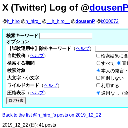
X (Twitter) Log of @
dousen
@
h_hiro
@
h_hiro_
@
__h_hiro__
@
dousenP
@
k000072
検索キーワード
オプション
【試験運用中】除外キーワード
（
ヘルプ
）
自動投稿
（
ヘルプ
）
検索結果に
検索する期間
すべて
直
検索対象
本人の発言・
大文字・小文字
区別しない
ワイルドカード
（
ヘルプ
）
利用する
圧縮表示
（
ヘルプ
）
適用なし（
Back to the list
@h_hiro_'s posts on 2019_12_22
2019_12_22 (日): 41 posts