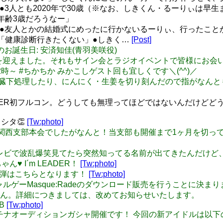
5)●3人とも2020年で30歳（※なお、しきくん・るーりぃは
年齢3歳だろうなー」
/5)●友人とかの結婚式にめったに行かないるーりぃ、行ったこ
「健康診断行きたくない」●しきく…
[Post]
22 本日のお誕生日: 安済知佳(青羽美咲役)
er: 誕生日を迎えました。それもサイン会とラジオイベントで皆
～ #ちかちか みかこしゲスト回も宜しくです＼(^^)／
チで魚の内臓下処理したり、にんにく・生姜を切り刻んだので指が
STER初フルコン。どうしても無理ってほどではないんだけど
シタ👏
[Tw:photo]
id: 本日は関西支部本会でしたがなんと！当支部も開催まで1ヶ月
 何気無くテレビで波乱爆笑見てたら突然知ってる名前が出てきたんだけ
ゃん♥️ I´m LEADER！
[Tw:photo]
CG第一弾はこちらとなります！
[Tw:photo]
らせ】ギャルゲーMasque:Radeのダウンロード販売を行うこと
ん。詳細につきましては、改めてお知らせいたします。
PB
[Tw:photo]
 新しいプラチナオーディションガシャ開催です！ 今回の新アイドルは