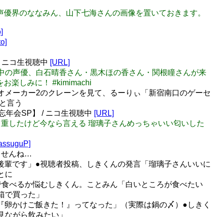
んの為に声優界のななみん、山下七海さんの画像を置いておきます。
]
o]
/ ニコ生視聴中
[URL]
ん』に出演中の声優、白石晴香さん・黒木ほの香さん・関根瞳さんが来
みに！ #kimimachi
●マリオメーカー2のクレーンを見て、るーりぃ「新宿南口のゲーセ
と言う
年会SP】 / ニコ生視聴中
[URL]
僕も自重したけど今なら言える 瑠璃子さんめっちゃいい匂いした
assuguP]
ませんね…
、後輩です」●視聴者投稿、しきくんの発言「瑠璃子さんいいに
とに
まで食べるか悩むしきくん。ことみん「白いところが食べたい
箱で買った」
、『卵かけご飯きた！』ってなった」（実際は鍋の〆）●しきく
見ながら飲みたい」