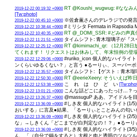
RT @Koushi_wugwu
2019-12-22 00:19:32 +0900
[Tw:photo]
※佐倉薫さんのデレラジでの発言を
2019-12-22 00:45:10 +0900
#ミリシタ Fermata in Ra
2019-12-22 10:38:44 +0900
RT @_DOMI_SSR: #どみの声
2019-12-22 10:40:35 +0900
タイムシフト: 青木瑠璃子が『ス
2019-12-22 11:21:51 +0900
RT @kimimachi_qr:
2019-12-22 12:25:12 +0900
てくれます！ リクエストはお休みして、年末恒例の登場回
#ruriko_icon 個人的な
2019-12-22 12:29:06 +0900
ンくらいゆるくない？」と言う ●るーりぃ、スーパー
タイムシフト: 【ゲスト：青木瑠
2019-12-22 12:35:57 +0900
RT @eerieXeery: 
2019-12-22 12:50:30 +0900
こ れ は ひ ど い
[Tw:pho
2019-12-22 12:53:38 +0900
こんな話どこにあったっけ…？っ
2019-12-22 13:01:21 +0900
@massuguP ああ、アイド
2019-12-22 13:26:37 +0900
#しき友 個人的なハイライト(1
2019-12-22 13:36:09 +0900
おいする」に言及●結果、「るーりぃとことみんの匂い
#しき友 個人的なハイライト(2
2019-12-22 13:36:09 +0900
な」→しきくん「どこまでが白判定なの！？」●るーり
#しき友 個人的なハイライト(3
2019-12-22 13:36:09 +0900
ん、「（自分で鍋をすると）大根と肉と透明のツルツル