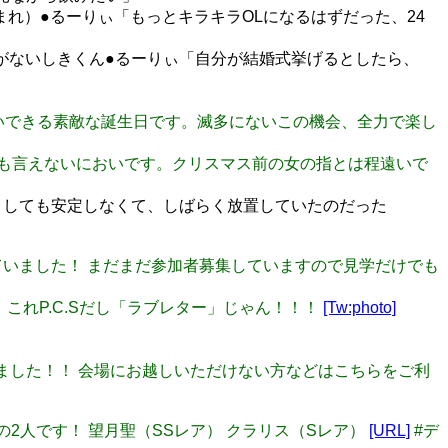
早生まれ）●るーりぃ「もっとキラキラOLになるはずだった、24
とがないしきくん●るーりぃ「自分が結婚式挙げるとしたら、
様にお会いできる素敵な誕生日です。滅多にないこの機会、全力で楽し
なんとも言えないにおいです。クリスマス前の女の指とは程遠いで
どうしても安定しなくて、しばらく放置していたのだった
を切っていました！ まだまだ参加者募集していますので見学だけでも
ど、これP.C.Sだし「ラブレター」じゃん！！！
[Tw:photo]
に決まりました！！ 会場にお越しいただけない方などはこちらをご利
以下の2人です！ 望月聖（SSレア） クラリス（Sレア）
[URL]
#デ