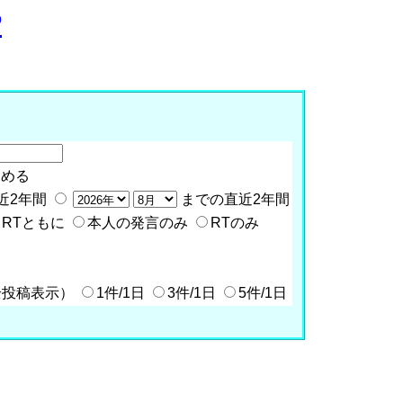
P
含める
近2年間
までの直近2年間
RTともに
本人の発言のみ
RTのみ
全投稿表示）
1件/1日
3件/1日
5件/1日