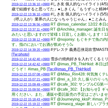
#しき友 個人的なハイライト(4/
2019-12-22 13:36:10 +0900
歳で結婚すると思ってた」●しきくん「もうずっと精神
#しき友 個人的なハイライト(5
2019-12-22 13:36:10 +0900
（呼ぶ人が）業界の人になっちゃうじゃん」●ことみん
RT @imas_calendar: 12/
2019-12-22 13:36:56 +0900
RT @Anchika_manag
2019-12-22 13:37:11 +0900
みたいと思いますので皆様１日宜しくお願いします！12時
RT @nojomiy: もぐキ
2019-12-22 13:38:12 +0900
す。指のにおいでお酒が飲めそう🍶
#デレステ 義勇忍侠花吹雪MA
2019-12-22 14:39:20 +0900
[Tw:photo]
雪歩の焼肉好きを入れてくるミリ
2019-12-22 14:42:40 +0900
RT @imas_PB_ThkHk
2019-12-22 14:42:42 +0900
どうぞ！ #imas_PB
[Tw:@imas_PB_ThkHkid]
RT @Mitsu_Rin428:
2019-12-22 15:07:08 +0900
RT @rei_a_10: 久し振りのりっち
2019-12-22 15:07:21 +0900
RT @cafe_302: サンプル
2019-12-22 15:09:49 +0900
RT @cafe_302: 【お知
2019-12-22 15:09:50 +0900
用ください。また、通販や委託販売の予定はございませ
RT @Journeying_kksP: #imas_
2019-12-22 15:18:43 +0900
RT @imascg_stage:
2019-12-22 15:19:22 +0900