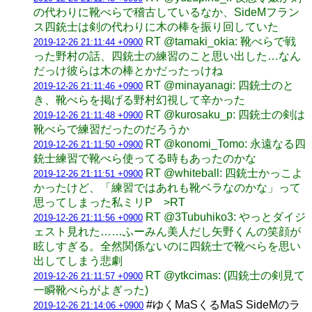
の代わりに靴べらで稽古しているなか、SideMフラン
ス四銃士は剣の代わりに木の棒を振り回していた
RT @tamaki_okia: 靴べらで戦
2019-12-26 21:11:44 +0900
った野村の話、四銃士の練習のこと思い出した…なん
だっけ彼らは木の棒とかだったっけね
RT @minayanagi: 四銃士のと
2019-12-26 21:11:46 +0900
き、靴べらを掲げる野村幻視して辛かった
RT @kurosaku_p: 四銃士の剣は
2019-12-26 21:11:48 +0900
靴べらで練習だったのだろうか
RT @konomi_Tomo: 永遠なる四
2019-12-26 21:11:50 +0900
銃士練習で靴べら使ってる時もあったのかな
RT @whiteball: 四銃士かっこよ
2019-12-26 21:11:51 +0900
かったけど、「練習ではあれも靴ベラなのかな」って
思ってしまった私ミリP >RT
RT @3Tubuhiko3: やっとダイジ
2019-12-26 21:11:56 +0900
ェスト見れた……ふーみん美人だし矢野くんの笑顔が
眩しすぎる。全然関係ないのに四銃士で靴べらを思い
出してしまう悲劇
RT @ytkcimas: (四銃士の剣見て
2019-12-26 21:11:57 +0900
一瞬靴べらがよぎった)
#ゆくMaSくるMaS SideMのラ
2019-12-26 21:14:06 +0900