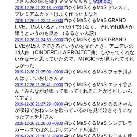
上さん家の窓を壊すｗｗｗｗｗｗ
[Tw:photo]
#ゆくMaSくるMaS デレステ、
2019-12-26 21:22:13 +0900
プレミアムカットはよく作ったよなと
#ゆくMaSくるMaS GRAND
2019-12-26 21:23:41 +0900
LIVE、15人いるというだけではなく、それぞれ動きが
違うというのも良さ （るるきゃん談）
#ゆくMaSくるMaS GRAND
2019-12-26 21:24:50 +0900
LIVEが15人でできるというのを見たとき、アニデレの
14人曲（CINDERELLA PROJECT曲）もやってくれな
いかなーと思っていたので、M@GIC☆が見られてうれ
しかった
#ゆくMaSくるMaS フェチ川さ
2019-12-26 21:25:09 +0900
んはすごいおじさんｗ
#ゆくMaSくるMaS エライ谷さ
2019-12-26 21:26:41 +0900
ん「みんなが頑張って歌ってくれることがうれしいん
ですよ」
#ゆくMaSくるMaS るるきゃん
2019-12-26 21:27:29 +0900
が収録でおねシンを歌っているのを見て泣きそうにな
ったフェチ川さん
#ゆくMaSくるMaS シンデレラ
2019-12-26 21:28:00 +0900
ガールズでは久しぶりのアイドル追加
#ゆくMaSくるMaS おじさん達
2019-12-26 21:28:51 +0900