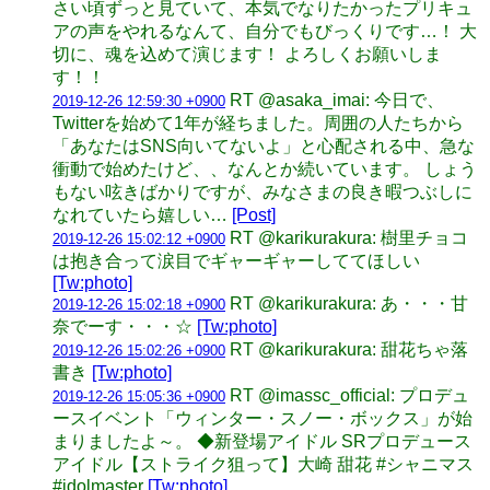
さい頃ずっと見ていて、本気でなりたかったプリキュ
アの声をやれるなんて、自分でもびっくりです…！ 大
切に、魂を込めて演じます！ よろしくお願いしま
す！！
RT @asaka_imai: 今日で、
2019-12-26 12:59:30 +0900
Twitterを始めて1年が経ちました。周囲の人たちから
「あなたはSNS向いてないよ」と心配される中、急な
衝動で始めたけど、、なんとか続いています。 しょう
もない呟きばかりですが、みなさまの良き暇つぶしに
なれていたら嬉しい…
[Post]
RT @karikurakura: 樹里チョコ
2019-12-26 15:02:12 +0900
は抱き合って涙目でギャーギャーしててほしい
[Tw:photo]
RT @karikurakura: あ・・・甘
2019-12-26 15:02:18 +0900
奈でーす・・・☆
[Tw:photo]
RT @karikurakura: 甜花ちゃ落
2019-12-26 15:02:26 +0900
書き
[Tw:photo]
RT @imassc_official: プロデュ
2019-12-26 15:05:36 +0900
ースイベント「ウィンター・スノー・ボックス」が始
まりましたよ～。 ◆新登場アイドル SRプロデュース
アイドル【ストライク狙って】大崎 甜花 #シャニマス
#idolmaster
[Tw:photo]