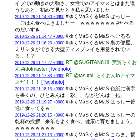
イブでの動きの力強さ、女性でのアイマスとはまた違
うなあと、初めて見たとき私も思いました
#ゆくMaSくるMaS はっしー
2019-12-26 21:14:30 +0900
「ごはん食べにきましたー」ｗｗｗｗｗｗｗ #たべる
のだいすき
#ゆくMaSくるMaS へごるる
2019-12-26 21:14:47 +0900
#ゆくMaSくるMaS 裏の部屋、
2019-12-26 21:16:23 +0900
ミリシタができる大型ディスプレイも用意されてい
る…！？
RT @SUGITAN818: 実質らくお
2019-12-26 21:17:27 +0900
ん #idolmaster
[Tw:photo]
RT @tasutai: らくおんinアイマ
2019-12-26 21:17:33 +0900
スだ！！！
[Tw:photo]
#ゆくMaSくるMaS 色紙に漢字
2019-12-26 21:18:15 +0900
を書くの、ひとみんは「彩」、ながどんは「礼」
#ゆくMaSくるMaS はっしー普
2019-12-26 21:19:27 +0900
通に食ってるｗ
#ゆくMaSくるMaS はっしーの
2019-12-26 21:20:15 +0900
乾杯の挨拶「来年もよく食べ、健康に育ちましょう」
ｗｗｗｗｗｗｗｗ
#ゆくMaSくるMaS こちま、坂
2019-12-26 21:21:13 +0900