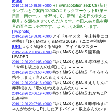
[Post]
RT @macototionized: C97新刊
2019-12-26 19:35:08 +0900
サンプルとご案内 12/30のコミックマーケット97第三
日目、南ホール、オ35bにて、新刊「ある日の未央と
卯月」を頒布させていただきます。本田未央と島村卯
月の百合エッチ本です。 よろしくお願いします。
[Tw:photo]
アイドルマスター年末特別ニコ
2019-12-26 19:59:01 +0900
生番組「ゆくM@S くるM@S 2019」 / ニコ生視聴中
[URL]
#ゆくM@SくるM@S アイドルマスター
#ゆくMaSくるMaS 開幕曲
2019-12-26 20:00:45 +0900
LEADER!!
#ゆくMaSくるMaS 赤羽根さん
2019-12-26 20:01:05 +0900
「今年も坂上さんのお宅にて」ｗｗｗｗ
#ゆくMaSくるMaS 「そろそろ
2019-12-26 20:03:53 +0900
携帯しまえ」言われるえりりんｗ
#ゆくMaSくるMaS えりりんに
2019-12-26 20:04:13 +0900
赤羽根さん「歌のおねえさんみたい」ｗｗ
#ゆくMaSくるMaS わかちこP
2019-12-26 20:06:19 +0900
出産報告！！！！
#ゆくMaSくるMaS 昨年ゆまに
2019-12-26 20:07:06 +0900
ゃんがわかちこPにしたアドバイス：坂上さんのシャ