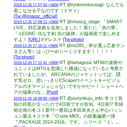
RT @ryokonekousagi: なんでも
2019-12-26 17:07:50 +0900
着こなせる子なのです（ドヤァ）
[Tw:@imassc_official]
RT @imascg_stage: 「SMART
2019-12-26 17:08:21 +0900
LIVE」対応楽曲を追加しました！ 新たに「炎の華」
「-LEGNE- 仇なす剣 光の旋律」が縦画面で楽しめま
すよ！
[URL]
#デレステ
[Tw:photo]
RT @mi285_: 幸せ運ぶ乙倉サン
2019-12-26 17:10:11 +0900
タさん🎅✨ はっぴーめりーくりすます！！！！！
[Tw:photo]
RT @tamagusa: MTWの楽曲や
2019-12-26 17:12:42 +0900
ユニットはMTGを意識した構成になっていると考察さ
れていましたが。 ARCANAのジャケットってば、隠
す気ゼロ、思いっきりEScapeのイベントキービジュ
アルのオマージュじゃないですかやだー！ ショートヘ
アの瑞希の位…
[Post]
RT @jouryokuju_info: 冬コミ告
2019-12-26 19:09:00 +0900
知の目処が立ったので4日前ですが告知。4日前!? 常緑
樹企画の冬コミ新刊一冊目は本田未央さん中心パッシ
ョン重点４コマ本『'O sole MIO!』の総集編第一弾
『:PACKAGE 2014-2016』です。 シリーズ『１』…