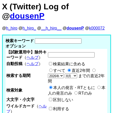
X (Twitter) Log of
@
dousenP
@
h_hiro
@
h_hiro_
@
__h_hiro__
@
dousenP
@
k000072
検索キーワード
オプション
【試験運用中】除外キ
ーワード
（
ヘルプ
）
自動投稿
（
ヘルプ
）
検索結果に含める
すべて
直近2年間
検索する期間
までの直近2年
間
本人の発言・RTともに
本
検索対象
人の発言のみ
RTのみ
大文字・小文字
区別しない
ワイルドカード
（
ヘル
利用する
プ
）