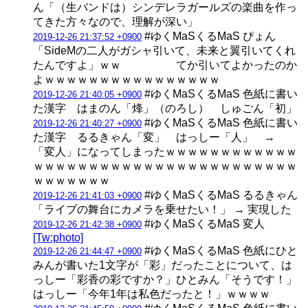
ん「（生バンドは）シンデレラガールズの楽曲を作っ
てきた方々なので、理解が深い」
#ゆくMaSくるMaS ぴょん
2019-12-26 21:37:52 +0900
「SideMの二人がガシャ引いて、未来と翼引いてくれ
たんですよ」ｗｗ てか引いてよかったのか
よｗｗｗｗｗｗｗｗｗｗｗｗｗｗｗｗ
#ゆくMaSくるMaS 色紙に書い
2019-12-26 21:40:05 +0900
た漢字 はまのん「烽」（のろし） しゅごん「初」
#ゆくMaSくるMaS 色紙に書い
2019-12-26 21:40:27 +0900
た漢字 るるきゃん「変」 はっしー「人」 →
「変人」になってしまったｗｗｗｗｗｗｗｗｗｗｗｗ
ｗｗｗｗｗｗｗｗｗｗｗｗｗｗｗｗｗｗｗｗｗｗｗｗ
ｗｗｗｗｗｗｗ
#ゆくMaSくるMaS るるきゃん
2019-12-26 21:41:03 +0900
「ライブの舞台にカメラを乗せたい！」 → 実現した
#ゆくMaSくるMaS 変人
2019-12-26 21:42:38 +0900
[Tw:photo]
#ゆくMaSくるMaS 色紙にひと
2019-12-26 21:44:47 +0900
みんが書いた1文字が「彩」だったことについて、は
っしー「彩香の彩ですか？」ひとみん「そうです！」
はっしー「今年1年は私色だったと！」ｗｗｗｗ