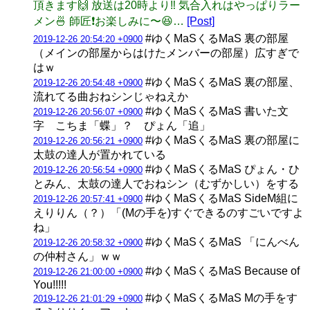
頂きます🙌 放送は20時より‼️ 気合入れはやっぱりラー
メン🍜 師匠❗️お楽しみに〜😆…
[Post]
#ゆくMaSくるMaS 裏の部屋
2019-12-26 20:54:20 +0900
（メインの部屋からはけたメンバーの部屋）広すぎで
はｗ
#ゆくMaSくるMaS 裏の部屋、
2019-12-26 20:54:48 +0900
流れてる曲おねシンじゃねえか
#ゆくMaSくるMaS 書いた文
2019-12-26 20:56:07 +0900
字 こちま「蝶」？ ぴょん「追」
#ゆくMaSくるMaS 裏の部屋に
2019-12-26 20:56:21 +0900
太鼓の達人が置かれている
#ゆくMaSくるMaS ぴょん・ひ
2019-12-26 20:56:54 +0900
とみん、太鼓の達人でおねシン（むずかしい）をする
#ゆくMaSくるMaS SideM組に
2019-12-26 20:57:41 +0900
えりりん（？）「(Mの手を)すぐできるのすごいですよ
ね」
#ゆくMaSくるMaS 「にんべん
2019-12-26 20:58:32 +0900
の仲村さん」ｗｗ
#ゆくMaSくるMaS Because of
2019-12-26 21:00:00 +0900
You!!!!!
#ゆくMaSくるMaS Mの手をす
2019-12-26 21:01:29 +0900