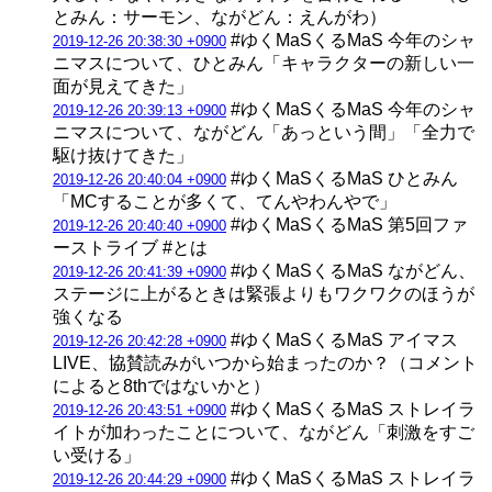
とみん：サーモン、ながどん：えんがわ）
#ゆくMaSくるMaS 今年のシャ
2019-12-26 20:38:30 +0900
ニマスについて、ひとみん「キャラクターの新しい一
面が見えてきた」
#ゆくMaSくるMaS 今年のシャ
2019-12-26 20:39:13 +0900
ニマスについて、ながどん「あっという間」「全力で
駆け抜けてきた」
#ゆくMaSくるMaS ひとみん
2019-12-26 20:40:04 +0900
「MCすることが多くて、てんやわんやで」
#ゆくMaSくるMaS 第5回ファ
2019-12-26 20:40:40 +0900
ーストライブ #とは
#ゆくMaSくるMaS ながどん、
2019-12-26 20:41:39 +0900
ステージに上がるときは緊張よりもワクワクのほうが
強くなる
#ゆくMaSくるMaS アイマス
2019-12-26 20:42:28 +0900
LIVE、協賛読みがいつから始まったのか？（コメント
によると8thではないかと）
#ゆくMaSくるMaS ストレイラ
2019-12-26 20:43:51 +0900
イトが加わったことについて、ながどん「刺激をすご
い受ける」
#ゆくMaSくるMaS ストレイラ
2019-12-26 20:44:29 +0900