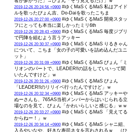
者が多かった」→ぴょん「そう見えるだけ」ｗ
#ゆくMaSくるMaS 私はアイド
2019-12-26 20:24:56 +0900
ルを歌ったぴょん吉、Do-Daiを歌ったこちま
#ゆくMaSくるMaS 開発スタッ
2019-12-26 20:27:00 +0900
フにとっても本当に楽しかったミリ6th
#ゆくMaSくるMaS 毎度ジブリ
2019-12-26 20:28:43 +0900
で円陣を組むよう言うアッキー
#ゆくMaSくるMaS りるきゃん
2019-12-26 20:30:37 +0900
について、こちま「女の子の可愛いを詰め込んだユニ
ット」
#ゆくMaSくるMaS ぴょん「ミ
2019-12-26 20:31:09 +0900
リオンのパートで、LEADER!!の話をしていいって聞
いたんですけど」ｗ
#ゆくMaSくるMaS ぴょん
2019-12-26 20:31:26 +0900
「LEADER!!のリリイベ行ったんですけど」ｗ
#ゆくMaSくるMaS アッキーや
2019-12-26 20:32:34 +0900
ぬーさんも、765AS当初メンバーからはいじられる立
場なのを見て、ぴょん「かわいらしいと感じる」ｗｗ
#ゆくMaSくるMaS 「見えてる
2019-12-26 20:33:27 +0900
からねー！」ｗ
#ゆくMaSくるMaS シャニ組、
2019-12-26 20:34:14 +0900
入るやいなや、好きな寿司ネタを言わされるｗ （ひ