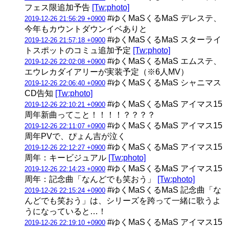
フェス限追加予告
[Tw:photo]
#ゆくMaSくるMaS デレステ、
2019-12-26 21:56:29 +0900
今年もカウントダウンイベありと
#ゆくMaSくるMaS スターライ
2019-12-26 21:57:18 +0900
トスポットのコミュ追加予定
[Tw:photo]
#ゆくMaSくるMaS エムステ、
2019-12-26 22:02:08 +0900
エウレカダイアリーが実装予定（※6人MV）
#ゆくMaSくるMaS シャニマス
2019-12-26 22:06:40 +0900
CD告知
[Tw:photo]
#ゆくMaSくるMaS アイマス15
2019-12-26 22:10:21 +0900
周年新曲ってこと！！！！？？？？
#ゆくMaSくるMaS アイマス15
2019-12-26 22:11:07 +0900
周年PVで、ぴょん吉が泣く
#ゆくMaSくるMaS アイマス15
2019-12-26 22:12:27 +0900
周年：キービジュアル
[Tw:photo]
#ゆくMaSくるMaS アイマス15
2019-12-26 22:14:23 +0900
周年：記念曲「なんどでも笑おう」
[Tw:photo]
#ゆくMaSくるMaS 記念曲「な
2019-12-26 22:15:24 +0900
んどでも笑おう」は、シリーズを跨って一緒に歌うよ
うになっていると…！
#ゆくMaSくるMaS アイマス15
2019-12-26 22:19:10 +0900