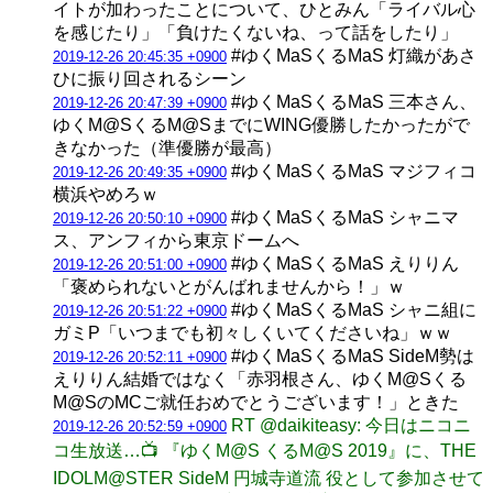
イトが加わったことについて、ひとみん「ライバル心
を感じたり」「負けたくないね、って話をしたり」
#ゆくMaSくるMaS 灯織があさ
2019-12-26 20:45:35 +0900
ひに振り回されるシーン
#ゆくMaSくるMaS 三本さん、
2019-12-26 20:47:39 +0900
ゆくM@SくるM@SまでにWING優勝したかったがで
きなかった（準優勝が最高）
#ゆくMaSくるMaS マジフィコ
2019-12-26 20:49:35 +0900
横浜やめろｗ
#ゆくMaSくるMaS シャニマ
2019-12-26 20:50:10 +0900
ス、アンフィから東京ドームへ
#ゆくMaSくるMaS えりりん
2019-12-26 20:51:00 +0900
「褒められないとがんばれませんから！」ｗ
#ゆくMaSくるMaS シャニ組に
2019-12-26 20:51:22 +0900
ガミP「いつまでも初々しくいてくださいね」ｗｗ
#ゆくMaSくるMaS SideM勢は
2019-12-26 20:52:11 +0900
えりりん結婚ではなく「赤羽根さん、ゆくM@Sくる
M@SのMCご就任おめでとうございます！」ときた
RT @daikiteasy: 今日はニコニ
2019-12-26 20:52:59 +0900
コ生放送…📺 『ゆくM@S くるM@S 2019』に、THE
IDOLM@STER SideM 円城寺道流 役として参加させて