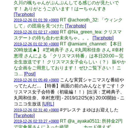
久川の颯ちゃんがぷんぷんしてる感じのが見たいで
す！ ありがとうございます！はーちゃんすき
[Tw:photo]
RT @achoroth_32: 「ウィンク
2019-12-26 01:01:39 +0900
して」の団扇を見つけた
[Tw:photo]
RT @Na_green_tea: クリスマ
2019-12-26 01:02:17 +0900
スデートの待ち合わせ未央ちゃ。。。
[Tw:photo]
RT @amiami_channel: 【本日
2019-12-26 01:02:30 +0900
20時放送🎄】 #芝崎典子 さん #丸岡和佳奈 さん #幸村
恵理 さんによる 「クリスマス特番」は本日20:00～完
全生放送です！ クリスマス女子会らしい（？） 賑やか
な企画をご用意しております！ ぜひご覧下さい！ ニ
コ…
[Post]
こんな実質シャニマスな番組や
2019-12-26 01:05:49 +0900
ってたんだ… 【特番】画面の前のみんなとすごす！ク
リスマス女子会特番（初級編！！）[出演：芝崎典子、
丸岡和佳奈、幸村恵理] - 2019/12/25(水) 20:00開始 - ニ
コニコ生放送
[URL]
#デレステ まゆはお迎えした
2019-12-26 02:31:40 +0900
[Tw:photo]
RT @a_ayaka0511: 所持金2円
2019-12-26 02:33:27 +0900
で定食屋さんに入った絶望。。。 カード使えず。。