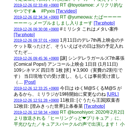
RT @toyotamoe: メリクリ的な
2019-12-26 02:33:49 +0900
やつです🎄 #Pyxis
[Tw:video]
RT @yumeowa: たぱーーーー
2019-12-26 02:34:34 +0900
ーーーっ メープルましまし入りまーす
[Tw:photo]
#ミリシタ これはメタい案件
2019-12-26 09:30:08 +0900
[Tw:photo]
1月11日のデレ7th再上映会のチ
2019-12-26 09:37:01 +0900
ケット取ったけど、そういえばその日は別の予定入れ
てたぞ…
[譲] シンデレラガールズ7th幕張
2019-12-26 09:45:36 +0900
(Comical Pops!) アンコール上映会 1日目 (1月11日)
109シネマズ 四日市 1枚 [求] ￥3,900（実費の2割引で
す） 当日現地での受け渡し、もしくは事前受け渡し
（…
[Post]
今日は ゆくM@SくるM@S が
2019-12-26 12:33:25 +0900
あるから、ミリラジが19時開始に変更なのね
[URL]
11枚目: [ぐうたら王国]双葉杏
2019-12-26 12:51:28 +0900
12枚目: [澄みきった世界]上条春菜
[Tw:photo]
RT @konohiyori: 2020年2月2日
2019-12-26 12:58:34 +0900
より放送される「ヒーリングっど❤︎プリキュア 」に、
平光ひなた／キュアスパークルの声で出演します！ 小