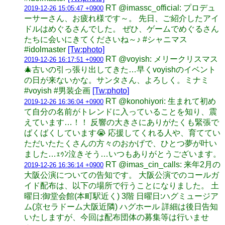
RT @imassc_official: プロデュ
2019-12-26 15:05:47 +0900
ーサーさん、お疲れ様です～。 先日、ご紹介したアイ
ドルはめぐるさんでした。 ぜひ、ゲームでめぐるさん
たちに会いにきてくださいね～♪ #シャニマス
#idolmaster
[Tw:photo]
RT @voyish: メリークリスマス
2019-12-26 16:17:51 +0900
🎄古いの引っ張り出してきた…早くvoyishのイベント
の日が来ないかな。サンタさん、よろしく。ミナミ
#voyish #男装企画
[Tw:photo]
RT @konohiyori: 生まれて初め
2019-12-26 16:36:04 +0900
て自分の名前がトレンドに入っていることを知り、震
えています…！！ 反響の大きさにありがたくも緊張で
ばくばくしています😭 応援してくれる人や、育ててい
ただいたたくさんの方々のおかげで、ひとつ夢が叶い
ました…ｪｩﾝ泣きそう…いつもありがとうございます。
RT @imas_cin_calls: 来年2月の
2019-12-26 16:36:14 +0900
大阪公演についての告知です。 大阪公演でのコールガ
イド配布は、以下の場所で行うことになりました。 土
曜日:御堂会館(本町駅近く) 3階 日曜日:ハグミュージア
ム(京セラドーム大阪近隣) ハグホール 詳細は後日告知
いたしますが、今回は配布団体の募集等は行いませ