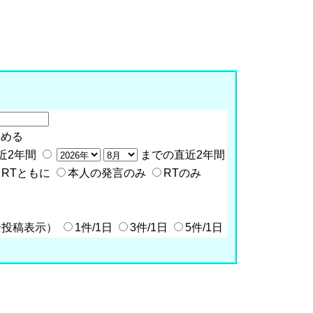
含める
近2年間
までの直近2年間
RTともに
本人の発言のみ
RTのみ
全投稿表示）
1件/1日
3件/1日
5件/1日