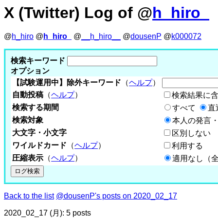
X (Twitter) Log of @
h_hiro_
@
h_hiro
@
h_hiro_
@
__h_hiro__
@
dousenP
@
k000072
検索キーワード
オプション
【試験運用中】除外キーワード
（
ヘルプ
）
自動投稿
（
ヘルプ
）
検索結果に
検索する期間
すべて
直
検索対象
本人の発言・
大文字・小文字
区別しない
ワイルドカード
（
ヘルプ
）
利用する
圧縮表示
（
ヘルプ
）
適用なし（
Back to the list
@dousenP's posts on 2020_02_17
2020_02_17 (月): 5 posts