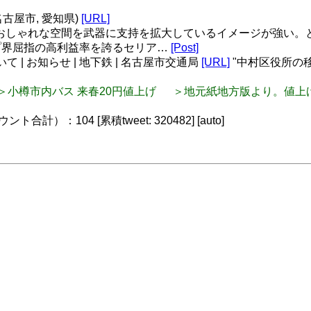
名古屋市, 愛知県)
[URL]
おしゃれな空間を武器に支持を拡大しているイメージが強い。
ョップ界屈指の高利益率を誇るセリア…
[Post]
 | お知らせ | 地下鉄 | 名古屋市交通局
[URL]
"中村区役所の
: ＜資料閲覧＞小樽市内バス 来春20円値上げ ＞地元紙地方版より。
）：104 [累積tweet: 320482] [auto]