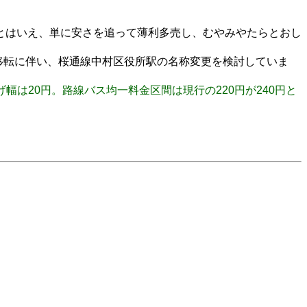
とはいえ、単に安さを追って薄利多売し、むやみやたらとおし
移転に伴い、桜通線中村区役所駅の名称変更を検討していま
値上げ幅は20円。路線バス均一料金区間は現行の220円が240円と