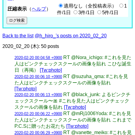
適用なし（全投稿表示）
1
圧縮表示
（
ヘルプ
）
件/1日
3件/1日
5件/1日
Back to the list
@h_hiro_'s posts on 2020_02_20
2020_02_20 (木): 50 posts
RT @Nora_ichigo: #これを見た
2020-02-20 00:04:58 +0900
人はピンクチェックスクールの画像を貼れ こひな誕生
日（再掲）
[Tw:photo]
RT @suzuha_qma: #これを見
2020-02-20 00:06:10 +0900
た人はピンクチェックスクールの画像を貼れ
[Tw:photo]
RT @black_junk: よるピンクチ
2020-02-20 00:06:13 +0900
ェックスクール〜🎀 #これを見た人はピンクチェック
スクールの画像を貼れ
[Tw:photo]
RT @mRj1006Yoda: #これを見
2020-02-20 00:06:22 +0900
た人はピンクチェックスクールの画像を貼れ これまで
P.C.Sに贈ったお花たち
[Tw:photo]
RT @vanette_meiko: #これを見
2020-02-20 00:06:29 +0900