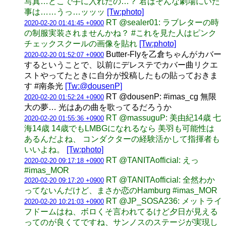
写真…どこで手に入れたの…？ 君はそんな劇場にいた
事は……うっ…ッッッ
[Tw:photo]
RT @sealer01: ラブレターの時
2020-02-20 01:41:45 +0900
の制服実装されませんかね？ #これを見た人はピンク
チェックスクールの画像を貼れ
[Tw:photo]
Butter-Flyを乙倉ちゃんがカバー
2020-02-20 01:52:07 +0900
するということで、以前にデレステでカバー曲リクエ
ストやってたときに自分が投稿したもの貼っておきま
す #南条光
[Tw:@dousenP]
RT @dousenP: #imas_cg 無限
2020-02-20 01:52:24 +0900
大の夢… 光はあの曲を歌ってるだろうか
RT @massuguP: 美由紀14歳 七
2020-02-20 01:55:36 +0900
海14歳 14歳でもLMBGになれるなら 美羽も可能性は
あるんだよね、 コンダクターの経験活かして指揮者も
いいよね。
[Tw:photo]
RT @TANITAofficial: えっ
2020-02-20 09:17:18 +0900
#imas_MOR
RT @TANITAofficial: 全然わか
2020-02-20 09:17:20 +0900
ってないんだけど、まさか恋のHamburg #imas_MOR
RT @JP_SOSA236: メットライ
2020-02-20 10:21:03 +0900
フドームはね、ボロくそ言われてるけど夕日が見える
ってのが良くてですね、サンノスのステージが実現し