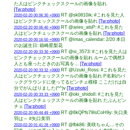
た人はピンクチェックスクールの画像を貼れ
[Tw:photo]
RT @sk0810ik: #これを見た人
2020-02-20 00:06:30 +0900
はピンクチェックスクールの画像を貼れ
[Tw:photo]
RT @aries_atsP: #これを見た
2020-02-20 00:06:40 +0900
人はピンクチェックスクールの画像を貼れ
[Tw:photo]
RT @imas_calendar: 2/20 本日
2020-02-20 00:16:50 +0900
のお誕生日: 箱崎星梨花
RT @si_3573: #これを見た人は
2020-02-20 00:33:30 +0900
ピンクチェックスクールの画像を貼れ ルームで偶然3
人とも座ったときのお写真を…
[Tw:photo]
RT @Uzuki_Ross: #これを見た
2020-02-20 00:33:32 +0900
人はピンクチェックスクールの画像を貼れ P名刺のバ
ックグラウンドに使ってるピンチェ模様 ここだけは自
分でがんばりました(^^)v
[Tw:photo]
RT @oki_shidoll: #これを見た
2020-02-20 00:33:33 +0900
人はピンクチェックスクールの画像を貼れ たぶんピン
チェ
[Tw:photo]
RT @8kQPfs79lsCoH9y: 矢口美
2020-02-20 00:44:49 +0900
羽は～ #矢口美羽
RT @fbk86: 美咲ちゃん…その
2020-02-20 01:41:28 +0900