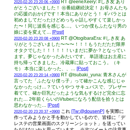
RT @eerieXeery: #しき友 あり
2020-02-20 23:20:06 +0900
がとうございました！ ㊗️番組継続決定！ お母さんたち
の応援のおかげです！本当にありがとう！ ギバラとは
初めましてだったけどめっちゃ話しやすくて楽しかっ
た〜！同じ波長を感じる…。 いつか僕もふたなり男の
娘に姿を変えて…
[Post]
RT @OtogibaraEra: #しき友 あ
2020-02-20 23:20:08 +0900
りがとうございました〜〜〜！！！もうただただ限界
オタクでした！！！！！！いまだに夢か？となってい
ます。夢じゃなかったみたいです。 単語達はお土産に
持ち帰ってきました。冷蔵庫に貼っておこう。（キ
モ） 本当に楽しかった、、…
[Post]
RT @tsubaki_yuna: 青木さんが
2020-02-20 23:20:14 +0900
言ってた「ふたなり僕っ子」って確かこんな感じじゃ
なかったっけ…？ていうやつ サキュバスで、ブレザー
着てて、確か巨乳だったような気もするけど完全に忘
れた… 2年前くらいのVtuberになろう配信を拾うとは
思わなかった…
[Post]
これ
[Tw:@dousenP]
を実際に
2020-02-20 23:20:37 +0900
作ってみようかと手を動かしているので、皆様に「デ
レステの営業画面のスクリーンショット」を送ってい
ただけないかと思っています。 ※次ツイートの注意事