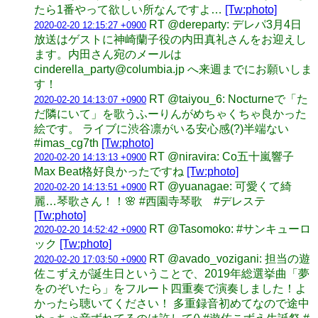
たら1番やって欲しい所なんですよ…
[Tw:photo]
RT @dereparty: デレパ3月4日
2020-02-20 12:15:27 +0900
放送はゲストに神崎蘭子役の内田真礼さんをお迎えし
ます。内田さん宛のメールは
cinderella_party@columbia.jp へ来週までにお願いしま
す！
RT @taiyou_6: Nocturneで「た
2020-02-20 14:13:07 +0900
だ隣にいて」を歌うふーりんがめちゃくちゃ良かった
絵です。 ライブに渋谷凛がいる安心感(?)半端ない
#imas_cg7th
[Tw:photo]
RT @niravira: Co五十嵐響子
2020-02-20 14:13:13 +0900
Max Beat格好良かったですね
[Tw:photo]
RT @yuanagae: 可愛くて綺
2020-02-20 14:13:51 +0900
麗…琴歌さん！！🌸 #西園寺琴歌 #デレステ
[Tw:photo]
RT @Tasomoko: #サンキューロ
2020-02-20 14:52:42 +0900
ック
[Tw:photo]
RT @avado_vozigani: 担当の遊
2020-02-20 17:03:50 +0900
佐こずえが誕生日ということで、2019年総選挙曲「夢
をのぞいたら」をフルート四重奏で演奏しました！よ
かったら聴いてください！ 多重録音初めてなので途中