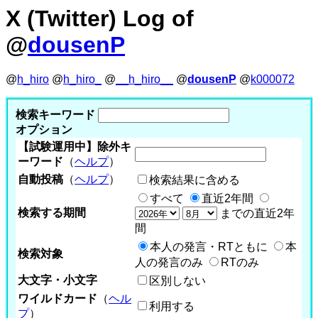
X (Twitter) Log of
@
dousenP
@
h_hiro
@
h_hiro_
@
__h_hiro__
@
dousenP
@
k000072
検索キーワード
オプション
【試験運用中】除外キ
ーワード
（
ヘルプ
）
自動投稿
（
ヘルプ
）
検索結果に含める
すべて
直近2年間
検索する期間
までの直近2年
間
本人の発言・RTともに
本
検索対象
人の発言のみ
RTのみ
大文字・小文字
区別しない
ワイルドカード
（
ヘル
利用する
プ
）