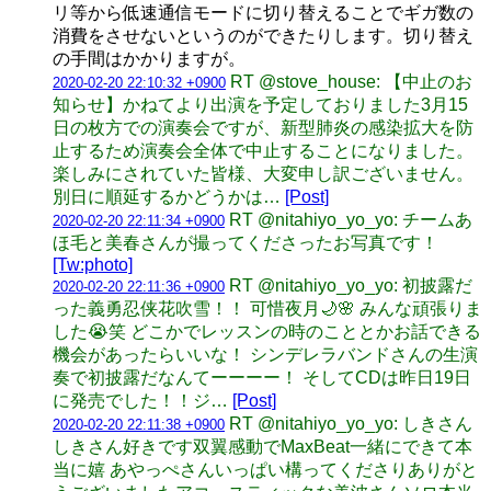
リ等から低速通信モードに切り替えることでギガ数の
消費をさせないというのができたりします。切り替え
の手間はかかりますが。
RT @stove_house: 【中止のお
2020-02-20 22:10:32 +0900
知らせ】かねてより出演を予定しておりました3月15
日の枚方での演奏会ですが、新型肺炎の感染拡大を防
止するため演奏会全体で中止することになりました。
楽しみにされていた皆様、大変申し訳ございません。
別日に順延するかどうかは…
[Post]
RT @nitahiyo_yo_yo: チームあ
2020-02-20 22:11:34 +0900
ほ毛と美春さんが撮ってくださったお写真です！
[Tw:photo]
RT @nitahiyo_yo_yo: 初披露だ
2020-02-20 22:11:36 +0900
った義勇忍侠花吹雪！！ 可惜夜月🌙🌸 みんな頑張りま
した😭笑 どこかでレッスンの時のこととかお話できる
機会があったらいいな！ シンデレラバンドさんの生演
奏で初披露だなんてーーーー！ そしてCDは昨日19日
に発売でした！！ジ…
[Post]
RT @nitahiyo_yo_yo: しきさん
2020-02-20 22:11:38 +0900
しきさん好きです双翼感動でMaxBeat一緒にできて本
当に嬉 あやっぺさんいっぱい構ってくださりありがと