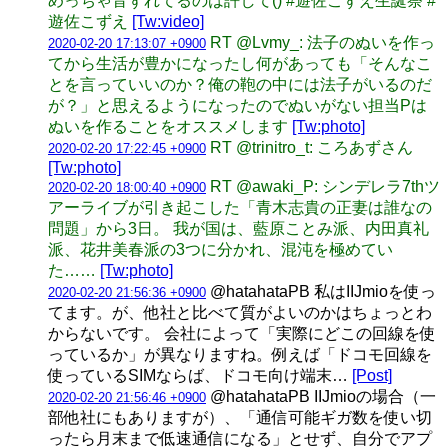
めっちゃ音ずれてるのは許して() #遊佐こずえ生誕祭 #
遊佐こずえ
[Tw:video]
RT @Lvmy_: 法子のぬいを作っ
2020-02-20 17:13:07 +0900
てから生活が豊かになったし何があっても「そんなこ
とを言っていいのか？俺の鞄の中には法子がいるのだ
が？」と思えるようになったのでぬいがない担当Pは
ぬいを作ることをオススメします
[Tw:photo]
RT @trinitro_t: ころあずさん
2020-02-20 17:22:45 +0900
[Tw:photo]
RT @awaki_P: シンデレラ7thツ
2020-02-20 18:00:40 +0900
アーライブが引き起こした「青木志貴の正妻は誰なの
問題」から3日。 我が国は、藍原ことみ派、内田真礼
派、花井美春派の3つに分かれ、混沌を極めてい
た……
[Tw:photo]
@hatahataPB 私はIIJmioを使っ
2020-02-20 21:56:36 +0900
てます。が、他社と比べて質がよいのかはちょっとわ
からないです。 会社によって「実際にどこの回線を使
っているか」が異なりますね。例えば「ドコモ回線を
使っているSIMならば、ドコモ向け端末…
[Post]
@hatahataPB IIJmioの場合（一
2020-02-20 21:56:46 +0900
部他社にもありますが）、「通信可能ギガ数を使い切
ったら月末まで低速通信になる」とせず、自分でアプ