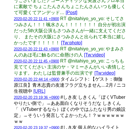
うございましたアコースティックな美波さんソロ本当
に素敵で ちょこたんさんちょこたんさんいつも優しく
て可愛くてアンデッド…
[Post]
RT @nitahiyo_yo_yo: そしてさ
2020-02-20 22:11:41 +0900
つみさん！！！颯水さん！！！！！！！ 自分が初出演
だった5th大阪公演もさつみさんが一緒に支えてくださ
り、 またその大阪にさつみさんと出られて本当に嬉し
かったです！！！！！
[Tw:photo]
RT @nitahiyo_yo_yo: やまみさ
2020-02-20 22:11:43 +0900
んのあほ毛に触るのに命懸けの人
[Tw:video]
RT @nitahiyo_yo_yo: こっちも
2020-02-20 22:11:45 +0900
見ててください 主演のヤ・マミーさんがいい表情しと
ります。 わたしは監督兼手の出演です
[Tw:video]
タイムシフト: 【ゲスト：御伽
2020-02-20 22:44:14 +0900
原江良】青木志貴の友達フラグ立ちません…2月 / ニコ
生視聴中
[URL]
#しき友 しきくん「ぼくVTuber
2020-02-20 23:19:36 +0900
やりたい側で」→ああ面白くなりそうだな しきくん
「（VTuberするなら）ぼくの中ではふたなり男の娘設
定」→そういう発言してよかったん！？ｗｗｗｗｗｗ
ｗｗ
#しき友 個人的なハイライト
2020-02-20 23:19:37 +0900