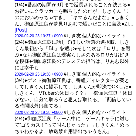
(1/4)●番組の期間が9月まで延長されることが決まる●
お祝いにクラッカーを鳴らしたのだが、しきくん「こ
のにおいめっちゃすき」「キマるんだよな」●しきく
ん、御伽原江良が夢見りあむで騒いだことに言及●ZI…
[Post]
#しき友 個人的なハイライト
2020-02-20 23:19:37 +0900
(2/4)●御伽原江良に話してほしい話題の選択肢、しき
くん最初から「BL」を選ぶ●そして次は「ロリ」を選
ぶ●なお御伽原江良は現実らしさのあるロリがお好き
な模様●御伽原江良のデレステの担当は、りあむ以外
には幸子も
#しき友 個人的なハイライト
2020-02-20 23:19:38 +0900
(3/4)●ゲスト御伽原江良は、番組ディレクターが案と
してしきくんに提示して、しきくんが即決でOKした●
しきくん「VTuberの休日って？」→御伽原江良「休日
がない、自分で取ろうと思えば取れる」「配信してい
る時間以外は寝てる」
#しき友 個人的なハイライト
2020-02-20 23:19:38 +0900
(4/4)●御伽原江良「ゲーム中に、ゲームキャラに対し
て“ゴミカス！”って叫んじゃった」→しきくん「めっ
ちゃわかるよ、放送禁止用語出ちゃうもん」