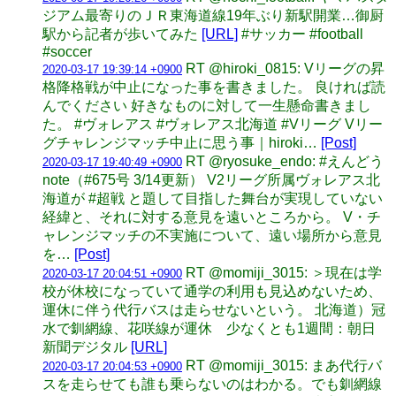
ジアム最寄りのＪＲ東海道線19年ぶり新駅開業…御厨
駅から記者が歩いてみた
[URL]
#サッカー #football
#soccer
RT @hiroki_0815: Vリーグの昇
2020-03-17 19:39:14 +0900
格降格戦が中止になった事を書きました。 良ければ読
んでください 好きなものに対して一生懸命書きまし
た。 #ヴォレアス #ヴォレアス北海道 #Vリーグ Vリー
グチャレンジマッチ中止に思う事｜hiroki…
[Post]
RT @ryosuke_endo: #えんどう
2020-03-17 19:40:49 +0900
note（#675号 3/14更新） V2リーグ所属ヴォレアス北
海道が #超戦 と題して目指した舞台が実現していない
経緯と、それに対する意見を遠いところから。 V・チ
ャレンジマッチの不実施について、遠い場所から意見
を…
[Post]
RT @momiji_3015: ＞現在は学
2020-03-17 20:04:51 +0900
校が休校になっていて通学の利用も見込めないため、
運休に伴う代行バスは走らせないという。 北海道）冠
水で釧網線、花咲線が運休 少なくとも1週間：朝日
新聞デジタル
[URL]
RT @momiji_3015: まあ代行バ
2020-03-17 20:04:53 +0900
スを走らせても誰も乗らないのはわかる。でも釧網線