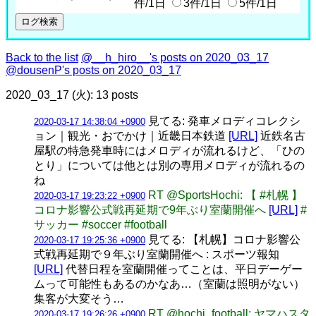
件/1日
3件/1日
5件/1日
Back to the list
@__h_hiro__'s posts on 2020_03_17
@dousenP's posts on 2020_03_17
2020_03_17 (火): 13 posts
見てる: 発車メロディコレクシ
2020-03-17 14:38:04 +0900
ョン｜観光・おでかけ｜近畿日本鉄道
[URL]
近鉄名古
屋駅の特急発車時にはメロディが流れるけど、「ひの
とり」については他とは別の専用メロディが流れるの
ね
RT @SportsHochi: 【 #札幌 】
2020-03-17 19:23:22 +0900
コロナ影響公式戦再延期で9年ぶり室蘭開催へ
[URL]
#
サッカー #soccer #football
見てる: 【札幌】コロナ影響公
2020-03-17 19:25:36 +0900
式戦再延期で９年ぶり室蘭開催へ : スポーツ報知
[URL]
代替日程を室蘭開催ってことは、平日デーゲー
ムって可能性もあるのかなあ…（室蘭は照明がない）
集客が大変そう…
RT @hochi_football: ヤマハスタ
2020-03-17 19:26:26 +0900