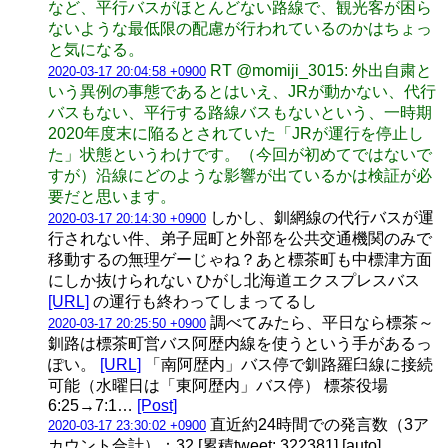
など、平行バスがほとんどない路線で、観光客が困ら
ないような最低限の配慮が行われているのかはちょっ
と気になる。
RT @momiji_3015: 外出自粛と
2020-03-17 20:04:58 +0900
いう異例の事態であるとはいえ、JRが動かない、代行
バスもない、平行する路線バスもないという、一時期
2020年度末に陥るとされていた「JRが運行を停止し
た」状態というわけです。（今回が初めてではないで
すが）沿線にどのような影響が出ているかは検証が必
要だと思います。
しかし、釧網線の代行バスが運
2020-03-17 20:14:30 +0900
行されない件、弟子屈町と外部を公共交通機関のみで
移動するの無理ゲーじゃね？あと標茶町も中標津方面
にしか抜けられない ひがし北海道エクスプレスバス
[URL]
の運行も終わってしまってるし
調べてみたら、平日なら標茶～
2020-03-17 20:25:50 +0900
釧路は標茶町営バス阿歴内線を使うという手があるっ
ぽい。
[URL]
「南阿歴内」バス停で釧路羅臼線に接続
可能（水曜日は「東阿歴内」バス停） 標茶役場
6:25→7:1…
[Post]
直近約24時間での発言数（3ア
2020-03-17 23:30:02 +0900
カウント合計）：32 [累積tweet: 322381] [auto]