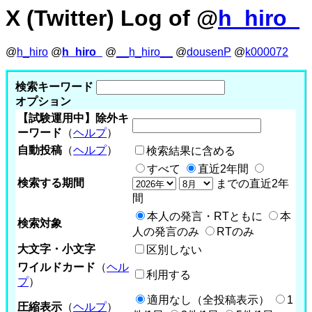
X (Twitter) Log of @
h_hiro_
@
h_hiro
@
h_hiro_
@
__h_hiro__
@
dousenP
@
k000072
検索キーワード
オプション
【試験運用中】除外キ
ーワード
（
ヘルプ
）
自動投稿
（
ヘルプ
）
検索結果に含める
すべて
直近2年間
検索する期間
までの直近2年
間
本人の発言・RTともに
本
検索対象
人の発言のみ
RTのみ
大文字・小文字
区別しない
ワイルドカード
（
ヘル
利用する
プ
）
適用なし（全投稿表示）
1
圧縮表示
（
ヘルプ
）